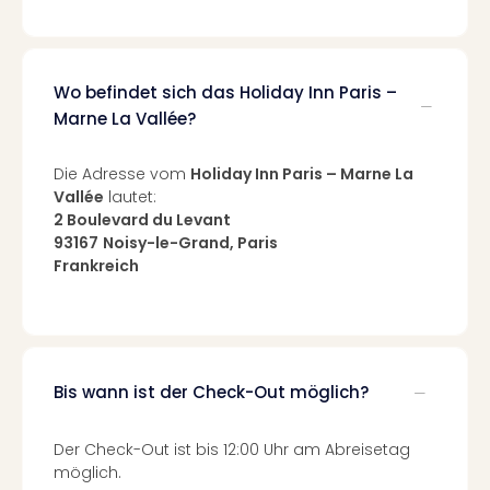
Of
Thro
Stud
Tour
Wo befindet sich das Holiday Inn Paris –
Swar
Marne La Vallée?
Krist
Mini
Die Adresse vom
Holiday Inn Paris – Marne La
Wun
Vallée
lautet:
Ham
2 Boulevard du Levant
War
93167
Noisy-le-Grand, Paris
Bros.
Frankreich
Stud
Tour
Lon
–
The
Mak
Bis wann ist der Check-Out möglich?
of
Harr
Der Check-Out ist bis 12:00 Uhr am Abreisetag
Pott
möglich.
Tita