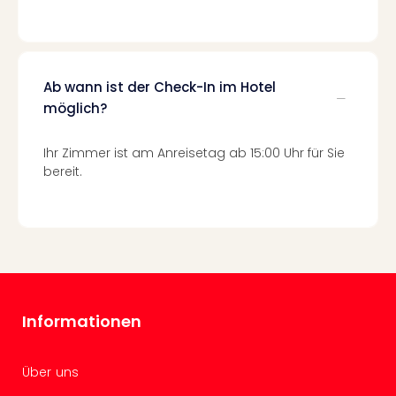
–
die
Auss
Form
Ab wann ist der Check-In im Hotel
1
möglich?
Die
Auss
Ihr Zimmer ist am Anreisetag ab 15:00 Uhr für Sie
alle
bereit.
Ang
Spor
Skiu
in
Deu
Skiu
in
Öste
Informationen
Form
1
Reis
Über uns
Konz