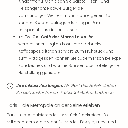
Kindermenü. Genießen Sie Salate, Fisch- und
der
Fleischgerichte sowie Burger bei
Vam
vollmundigen Weinen. In der hoteleigenen Bar
alle
können Sie den aufregenden Tag in Paris
Ang
Sho
entspannt ausklingen lassen.
&
Im
To-Go-Café des Marne La Vallée
Thea
werden Ihnen täglich köstliche Starbucks
ABB
Kaffeespezialitäten serviert. Zum Frühstück und
Voy
zum Mittagessen können Sie zudem frisch belegte
in
Sandwiches und warme Speisen aus hoteleigener
Lon
Herstellung genießen.
Harr
Pott
Ihre Inklusivleistungen:
Als Gast des Hotels dürfen
Thea
Lon
Sie sich kostenfrei am Frühstücksbuffet bedienen.
Frie
Paris – die Metropole an der Seine erleben
Pala
Berli
Paris ist das pulsierende Herzstück Frankreichs. Die
Fest
Millionenmetropole steht für Mode, Lifestyle, Kunst und
Neu