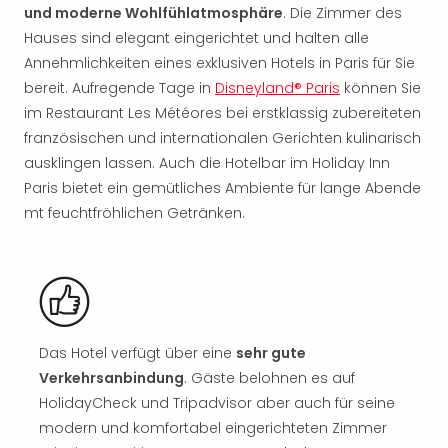
Nac
und moderne Wohlfühlatmosphäre
. Die Zimmer des
Kate
Hauses sind elegant eingerichtet und halten alle
Musi
Annehmlichkeiten eines exklusiven Hotels in Paris für Sie
Starl
bereit. Aufregende Tage in
Disneyland® Paris
können Sie
Expr
im Restaurant Les Météores bei erstklassig zubereiteten
Moul
französischen und internationalen Gerichten kulinarisch
Rou
ausklingen lassen. Auch die Hotelbar im Holiday Inn
Das
Musi
Paris bietet ein gemütliches Ambiente für lange Abende
Köni
mt feuchtfröhlichen Getränken.
der
Löw
Die
Eisk
Tarz
MJ
Das Hotel verfügt über eine
sehr gute
–
Verkehrsanbindung
. Gäste belohnen es auf
Das
HolidayCheck und Tripadvisor aber auch für seine
Mich
Jac
modern und komfortabel eingerichteten Zimmer