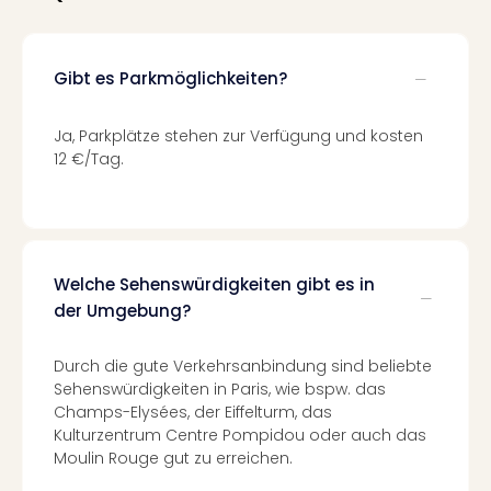
Tec
Sins
Mer
Gibt es Parkmöglichkeiten?
Ben
Mus
Stut
Ja, Parkplätze stehen zur Verfügung und kosten
12 €/Tag.
Pors
Mus
Auto
Wolf
BM
Mus
Welche Sehenswürdigkeiten gibt es in
in
der Umgebung?
Mün
Barb
Durch die gute Verkehrsanbindung sind beliebte
Mus
Sehenswürdigkeiten in Paris, wie bspw. das
alle
Champs-Elysées, der Eiffelturm, das
Ang
Kulturzentrum Centre Pompidou oder auch das
Auss
Moulin Rouge gut zu erreichen.
Ga