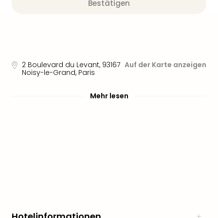
Aqu
Bestätigen
Zool
Gar
Berli
alle
Ang
2 Boulevard du Levant
,
93167
Auf der Karte anzeigen
noc
Noisy-le-Grand, Paris
meh
Frei
Mehr lesen
Hau
Feri
Feri
Nac
Dest
Frei
Eur
Frei
Deu
Freiz
Nied
Hotelinformationen
Freiz