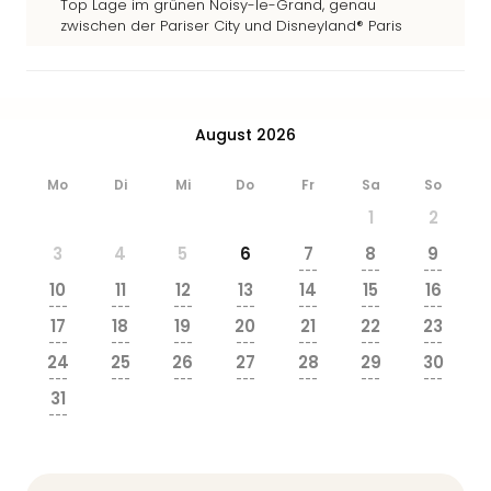
Top Lage im grünen Noisy-le-Grand, genau
&
zwischen der Pariser City und Disneyland® Paris
Safa
Erle
Zoo
Han
Sere
August 2026
Park
Allw
Mo
Di
Mi
Do
Fr
Sa
So
Müns
1
2
Zoo
3
4
5
6
7
8
9
Leip
---
---
---
Safa
10
11
12
13
14
15
16
Beek
---
---
---
---
---
---
---
17
18
19
20
21
22
23
Ber
---
---
---
---
---
---
---
ZOO
24
25
26
27
28
29
30
Erle
---
---
---
---
---
---
---
31
Gels
---
Welt
Wal
Nau