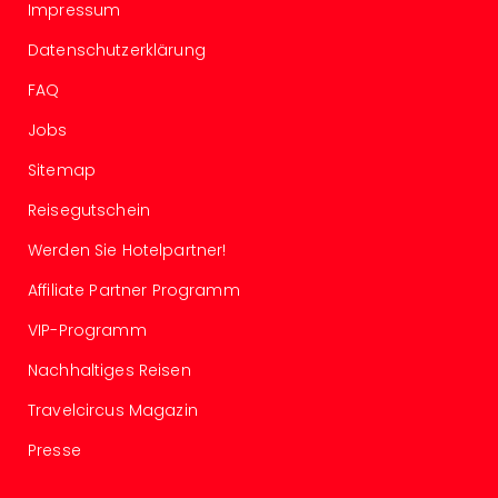
Impressum
Nac
Kate
Datenschutzerklärung
Konz
Karo
FAQ
G
Jobs
Pitbu
Back
Sitemap
Boy
Disn
Reisegutschein
in
Werden Sie Hotelpartner!
Con
Schl
Affiliate Partner Programm
Sch
VIP-Programm
Konz
alle
Nachhaltiges Reisen
Ang
Fest
Travelcircus Magazin
Ikar
Presse
Festi
Glüc