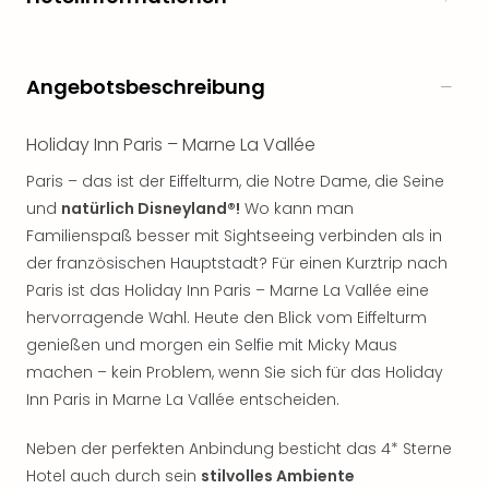
Öste
Freiz
Fran
Angebotsbeschreibung
alle
Ang
Frei
Holiday Inn Paris – Marne La Vallée
Deu
Paris – das ist der Eiffelturm, die Notre Dame, die Seine
Freiz
und
natürlich Disneyland®!
Wo kann man
Baye
Freiz
Familienspaß besser mit Sightseeing verbinden als in
Hes
der französischen Hauptstadt? Für einen Kurztrip nach
Freiz
Paris ist das Holiday Inn Paris – Marne La Vallée eine
Nied
hervorragende Wahl. Heute den Blick vom Eiffelturm
Freiz
genießen und morgen ein Selfie mit Micky Maus
NRW
machen – kein Problem, wenn Sie sich für das Holiday
alle
Inn Paris in Marne La Vallée entscheiden.
Ang
Musi
Neben der perfekten Anbindung besticht das 4* Sterne
&
Sho
Hotel auch durch sein
stilvolles Ambiente