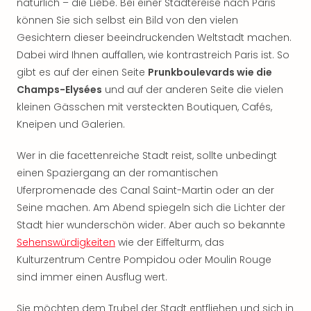
natürlich – die Liebe. Bei einer Städtereise nach Paris
Fest
können Sie sich selbst ein Bild von den vielen
Bad
Bad
Gesichtern dieser beeindruckenden Weltstadt machen.
Veg
Dabei wird Ihnen auffallen, wie kontrastreich Paris ist. So
Rou
gibt es auf der einen Seite
Prunkboulevards wie die
Qua
Champs-Elysées
und auf der anderen Seite die vielen
Com
kleinen Gässchen mit versteckten Boutiquen, Cafés,
Club
Kneipen und Galerien.
Pret
Wo
Wer in die facettenreiche Stadt reist, sollte unbedingt
alle
einen Spaziergang an der romantischen
Ang
Fest
Uferpromenade des Canal Saint-Martin oder an der
Dom
Seine machen. Am Abend spiegeln sich die Lichter der
Fest
Stadt hier wunderschön wider. Aber auch so bekannte
Stör
Sehenswürdigkeiten
wie der Eiffelturm, das
Fest
Kulturzentrum Centre Pompidou oder Moulin Rouge
Mus
sind immer einen Ausflug wert.
Fuld
Are
Sie möchten dem Trubel der Stadt entfliehen und sich in