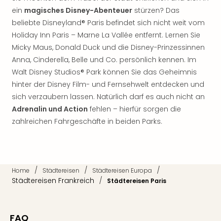
di
ein
magisches Disney-Abenteuer
stürzen? Das
Ver
alle
beliebte Disneyland® Paris befindet sich nicht weit vom
Ang
Holiday Inn Paris – Marne La Vallée entfernt. Lernen Sie
Nac
Micky Maus, Donald Duck und die Disney-Prinzessinnen
Dest
Anna, Cinderella, Belle und Co. persönlich kennen. Im
Musi
Walt Disney Studios® Park können Sie das Geheimnis
Berli
hinter der Disney Film- und Fernsehwelt entdecken und
Ham
sich verzaubern lassen. Natürlich darf es auch nicht an
NRW
Stut
Adrenalin und Action
fehlen – hierfür sorgen die
Köln
zahlreichen Fahrgeschäfte in beiden Parks.
Wie
alle
Ang
Kultu
/
/
/
Home
Städtereisen
Städtereisen Europa
&
Städtereisen Frankreich
/
Städtereisen Paris
Spor
Nac
Kate
FAQ
Mus