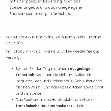
Musi
mit einer positiven Bewertung. Auch das
Der
Speisenangebot und das nahegelegene
Teuf
Shoppingcenter sorgen für viel Lob.
träg
Pra
Die
Sch
Restaurant & Kulinarik im Holiday Inn Paris – Marne
und
La Vallée
das
Biest
Im Holiday Inn Paris – Marne La Vallée werden Sie gut
Wie
versorgt:
Mari
Ther
Starten Sie den Tag mit einem
ausgiebigen
Sta
Frühstück
. Bedienen Sie sich am Buffet mit
Ente
Baguette, Brot und Croissants, süßen Aufstrichen,
Das
frischen Wurst- und Käsespezialitäten sowie Obst
Pha
der
und Eierspeisen.
Ope
Das Restaurant des Hotels bietet am Abend
Köln
französische Hausmannskost
und ein
Tan