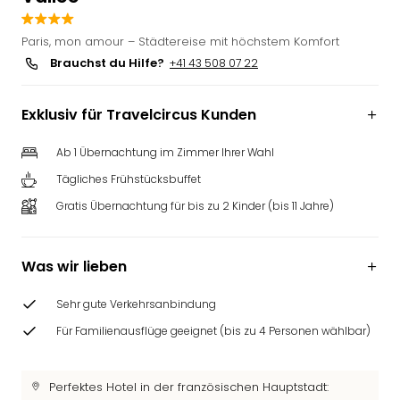
Futu
Bela
Paris, mon amour – Städtereise mit höchstem Komfort
alle
Brauchst du Hilfe?
+41 43 508 07 22
Ang
Wass
Exklusiv für Travelcircus Kunden
Trop
Isla
Ab 1 Übernachtung im Zimmer Ihrer Wahl
The
Erdi
Tägliches Frühstücksbuffet
Rula
Gratis Übernachtung für bis zu 2 Kinder (bis 11 Jahre)
Bad
Sch
aqu
Was wir lieben
The
&
Sehr gute Verkehrsanbindung
Bad
Sins
Für Familienausflüge geeignet (bis zu 4 Personen wählbar)
alle
Ang
Perfektes Hotel in der französischen Hauptstadt:
Zoo