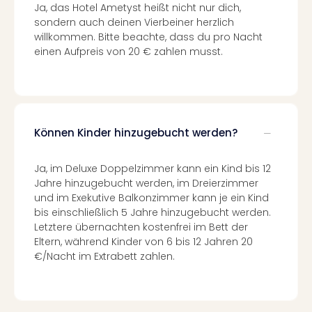
Insel
Ja, das Hotel Ametyst heißt nicht nur dich,
M’er
sondern auch deinen Vierbeiner herzlich
Lun
willkommen. Bitte beachte, dass du pro Nacht
Black
einen Aufpreis von 20 € zahlen musst.
Festi
Nibiri
Festi
alle
Ang
Können Kinder hinzugebucht werden?
Loca
Konz
Ja, im Deluxe Doppelzimmer kann ein Kind bis 12
in
Jahre hinzugebucht werden, im Dreierzimmer
Köln
und im Exekutive Balkonzimmer kann je ein Kind
Konz
bis einschließlich 5 Jahre hinzugebucht werden.
in
Letztere übernachten kostenfrei im Bett der
Düss
Eltern, während Kinder von 6 bis 12 Jahren 20
Well
€/Nacht im Extrabett zahlen.
Nac
Dest
Well
Deu