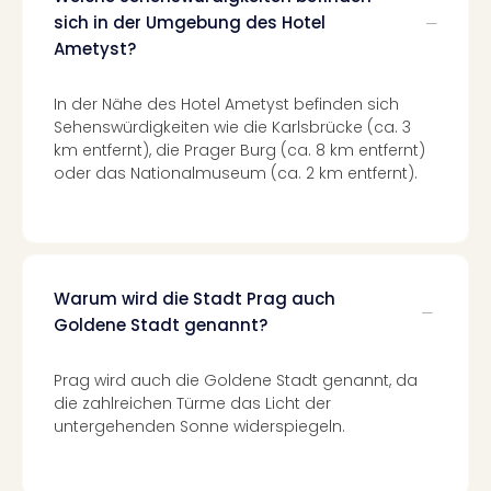
Of
sich in der Umgebung des Hotel
Thro
Ametyst?
Stud
Tour
Swar
In der Nähe des Hotel Ametyst befinden sich
Krist
Sehenswürdigkeiten wie die Karlsbrücke (ca. 3
Mini
km entfernt), die Prager Burg (ca. 8 km entfernt)
oder das Nationalmuseum (ca. 2 km entfernt).
Wun
Ham
War
Bros.
Stud
Tour
Warum wird die Stadt Prag auch
Lon
Goldene Stadt genannt?
–
The
Prag wird auch die Goldene Stadt genannt, da
Mak
die zahlreichen Türme das Licht der
of
untergehenden Sonne widerspiegeln.
Harr
Pott
Tita