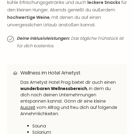
kühle Erfrischungsgetränke und auch
leckere Snacks
für
der
den kleinen Hunger. Abends genießt du außerdem
Vam
hochwertige Weine
, mit denen du auf einen
alle
Ang
unvergesslichen Urlaub anstoßen kannst.
Sho
&
Deine Inklusivleistungen:
Das tägliche Frühstück ist
Thea
für dich kostenlos.
ABB
Voy
in
Lon
Wellness im Hotel Ametyst
Harr
Das Ametyst Hotel Prag bietet dir auch einen
Pott
wunderbaren Wellnessbereich
, in dem du
Thea
dich nach deinen Unternehmungen
Lon
entspannen kannst. Gönn dir eine kleine
Frie
Auszeit
vom Alltag und freu dich auf folgende
Pala
Annehmlichkeiten:
Berli
Fest
Sauna
Neu
Solarium