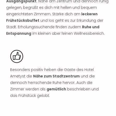
Ausgangspunkt
. Nahe am Zentrum und dennoch ruhig
Nac
gelegen, begrüßt es dich mit hellen und bequem
Kate
Musi
eingerichteten Zimmern. Stärke dich am
leckeren
Starl
Frühstücksbuffet
und los geht es zur Erkundung der
Expr
Stadt. Erholungssuchende finden zudem
Ruhe und
Moul
Entspannung
im kleinen aber feinen Wellnessbereich.
Rou
Das
Musi
Köni
der
Löw
Besonders positiv heben die Gäste des Hotel
Die
Ametyst die
Nähe zum Stadtzentrum
und die
Eisk
Tarz
dennoch herrschende Ruhe hervor. Auch die
MJ
Zimmer werden als
gemütlich
beschrieben und
–
das Frühstück gelobt.
Das
Mich
Jac