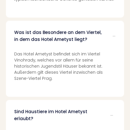
Nac
Kate
Konz
Karo
G
Was ist das Besondere an dem Viertel,
Pitbu
in dem das Hotel Ametyst liegt?
Back
Boy
Das Hotel Ametyst befindet sich im Viertel
Disn
Vinohrady, welches vor allem für seine
in
historischen Jugendstil Häuser bekannt ist.
Con
Außerdem gilt dieses Viertel inzwischen als
Schl
Szene-Viertel Prag.
Sch
Konz
alle
Ang
Fest
Sind Haustiere im Hotel Ametyst
Ikar
Festi
erlaubt?
Glüc