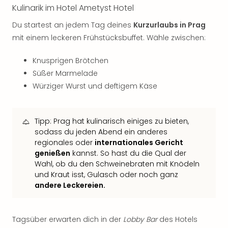
Musi
Kulinarik im Hotel Ametyst Hotel
Der
Teuf
Du startest an jedem Tag deines
Kurzurlaubs in Prag
träg
mit einem leckeren Frühstücksbuffet. Wähle zwischen:
Pra
Die
Knusprigen Brötchen
Sch
Süßer Marmelade
und
Würziger Wurst und deftigem Käse
das
Biest
Wie
Tipp: Prag hat kulinarisch einiges zu bieten,
Mari
sodass du jeden Abend ein anderes
Ther
regionales oder
internationales Gericht
Sta
genießen
kannst. So hast du die Qual der
Ente
Wahl, ob du den Schweinebraten mit Knödeln
Das
und Kraut isst, Gulasch oder noch ganz
Pha
andere Leckereien.
der
Ope
Köln
Tagsüber erwarten dich in der
Lobby Bar
des Hotels
Tan