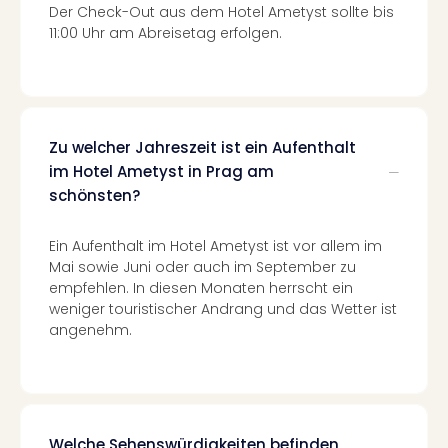
Der Check-Out aus dem Hotel Ametyst sollte bis
Tec
11:00 Uhr am Abreisetag erfolgen.
Sins
Mer
Ben
Mus
Stut
Pors
Zu welcher Jahreszeit ist ein Aufenthalt
Mus
im Hotel Ametyst in Prag am
Auto
schönsten?
Wolf
BM
Ein Aufenthalt im Hotel Ametyst ist vor allem im
Mus
Mai sowie Juni oder auch im September zu
in
empfehlen. In diesen Monaten herrscht ein
Mün
weniger touristischer Andrang und das Wetter ist
Barb
angenehm.
Mus
alle
Ang
Auss
Ga
Welche Sehenswürdigkeiten befinden