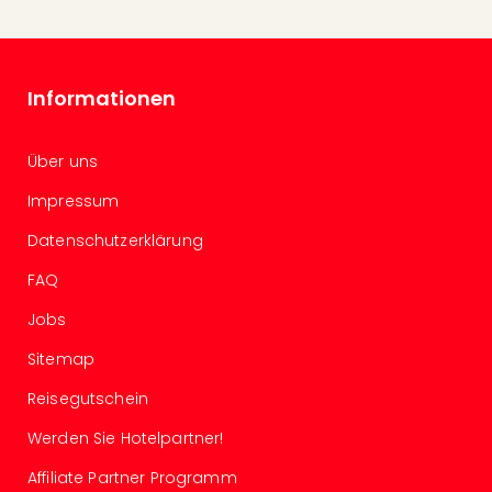
Allg
Baye
Wal
Baye
Informationen
Bod
Harz
Über uns
Nor
NRW
Impressum
Ost
Sch
Datenschutzerklärung
alle
FAQ
Ang
Well
Jobs
Eur
Deu
Sitemap
Itali
Reisegutschein
Nied
Öste
Werden Sie Hotelpartner!
Pole
Schw
Affiliate Partner Programm