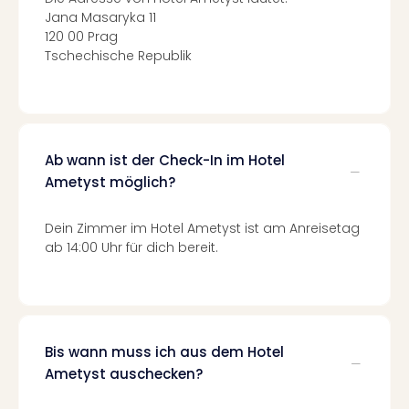
di
Jana Masaryka 11
Ver
120 00 Prag
alle
Tschechische Republik
Ang
Nac
Dest
Musi
Berli
Ham
Ab wann ist der Check-In im Hotel
NRW
Ametyst möglich?
Stut
Köln
Dein Zimmer im Hotel Ametyst ist am Anreisetag
Wie
ab 14:00 Uhr für dich bereit.
alle
Ang
Kultu
&
Spor
Bis wann muss ich aus dem Hotel
Nac
Ametyst auschecken?
Kate
Mus