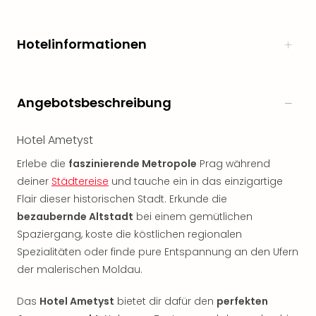
Öste
Freiz
Hotelinformationen
Fran
alle
Ang
Frei
Angebotsbeschreibung
Deu
Freiz
Baye
Hotel Ametyst
Freiz
Erlebe die
faszinierende Metropole
Prag während
Hes
deiner
Städtereise
und tauche ein in das einzigartige
Freiz
Nied
Flair dieser historischen Stadt. Erkunde die
Freiz
bezaubernde Altstadt
bei einem gemütlichen
NRW
Spaziergang, koste die köstlichen regionalen
alle
Spezialitäten oder finde pure Entspannung an den Ufern
Ang
der malerischen Moldau.
Musi
&
Das
Hotel Ametyst
bietet dir dafür den
perfekten
Sho