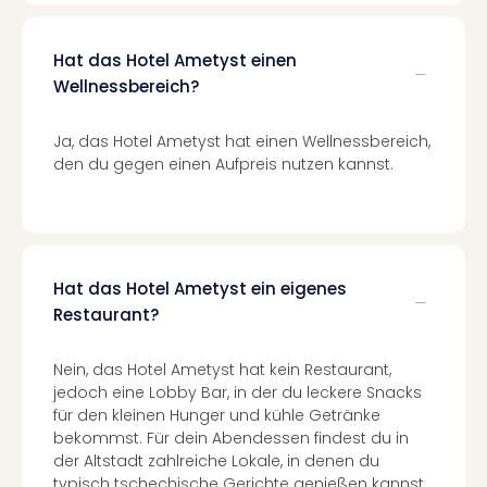
–
die
Hat das Hotel Ametyst einen
Auss
Wellnessbereich?
Form
1
Die
Ja, das Hotel Ametyst hat einen Wellnessbereich,
Auss
den du gegen einen Aufpreis nutzen kannst.
alle
Ang
Spor
Skiu
in
Hat das Hotel Ametyst ein eigenes
Deu
Restaurant?
Skiu
in
Nein, das Hotel Ametyst hat kein Restaurant,
Öste
jedoch eine Lobby Bar, in der du leckere Snacks
Form
für den kleinen Hunger und kühle Getränke
1
bekommst. Für dein Abendessen findest du in
Reis
der Altstadt zahlreiche Lokale, in denen du
Konz
typisch tschechische Gerichte genießen kannst.