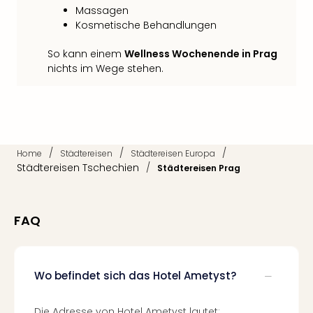
Fest
Massagen
Bad
Kosmetische Behandlungen
Bad
Veg
So kann einem
Wellness Wochenende in Prag
Rou
nichts im Wege stehen.
Qua
Com
Club
Pret
Wo
/
/
/
Home
Städtereisen
Städtereisen Europa
alle
Städtereisen Tschechien
/
Städtereisen Prag
Ang
Fest
Dom
FAQ
Fest
Stör
Fest
Mus
Wo befindet sich das Hotel Ametyst?
Fuld
Are
Die Adresse von Hotel Ametyst lautet: