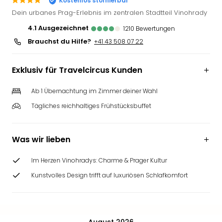
Kostenlos stornierbar
Futu
Dein urbanes Prag-Erlebnis im zentralen Stadtteil Vinohrady
Bela
4.1
ausgezeichnet
1210
Bewertungen
alle
Brauchst du Hilfe?
Ang
+41 43 508 07 22
Wass
Trop
Exklusiv für Travelcircus Kunden
Isla
The
Ab 1 Übernachtung im Zimmer deiner Wahl
Erdi
Tägliches reichhaltiges Frühstücksbuffet
Rula
Bad
Sch
Was wir lieben
aqu
The
Im Herzen Vinohradys: Charme & Prager Kultur
&
Bad
Kunstvolles Design trifft auf luxuriösen Schlafkomfort
Sins
alle
Ang
Zoo
August 2026