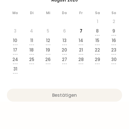
&
Safa
Mo
Di
Mi
Do
Fr
Sa
So
Erle
1
2
Zoo
Han
3
4
5
6
7
8
9
Sere
---
---
10
11
12
13
14
15
16
Park
---
---
---
---
---
---
---
Allw
17
18
19
20
21
22
23
Müns
---
---
---
---
---
---
---
24
25
26
27
28
29
30
Zoo
---
---
---
---
---
---
---
Leip
31
Safa
---
Beek
Ber
ZOO
Bestätigen
Erle
Gels
Welt
Wal
Nau