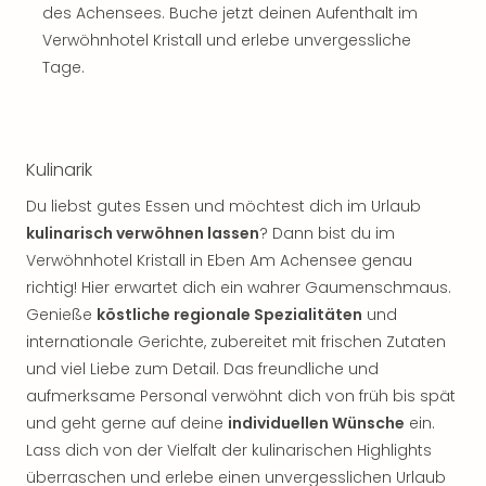
des Achensees. Buche jetzt deinen Aufenthalt im
der
Vam
Verwöhnhotel Kristall und erlebe unvergessliche
alle
Tage.
Ang
Sho
&
Thea
Kulinarik
ABB
Du liebst gutes Essen und möchtest dich im Urlaub
Voy
in
kulinarisch verwöhnen lassen
? Dann bist du im
Lon
Verwöhnhotel Kristall in Eben Am Achensee genau
Harr
richtig! Hier erwartet dich ein wahrer Gaumenschmaus.
Pott
Genieße
köstliche regionale Spezialitäten
und
Thea
internationale Gerichte, zubereitet mit frischen Zutaten
Lon
und viel Liebe zum Detail. Das freundliche und
Frie
aufmerksame Personal verwöhnt dich von früh bis spät
Pala
Berli
und geht gerne auf deine
individuellen Wünsche
ein.
Fest
Lass dich von der Vielfalt der kulinarischen Highlights
Neu
überraschen und erlebe einen unvergesslichen Urlaub