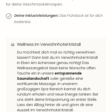
Fest
für deine Geschmacksknospen.
Bad
Bad
Deine Inklusivleistungen:
Das Frühstück ist für dich
Veg
kostenlos.
Rou
Qua
Com
Club
Wellness im Verwöhnhotel Kristall
Pret
Wo
Du möchtest dich mal so richtig verwöhnen
alle
lassen? Dann bist du im Verwöhnhotel Kristall
Ang
in Eben Am Achensee genau richtig! Das
Fest
Wellnessangebot lässt keine Wünsche offen.
Dom
Tauche ein in unsere
entspannende
Saunalandschaft
oder genieße eine
Fest
wohltuende Massage. In unserem
Stör
großzügigen Spa-Bereich kannst du dich
Fest
rundum erholen und neue Energie tanken. Bei
Mus
uns steht deine Entspannung an erster Stelle.
Fuld
Lass den Alltag hinter dir und gönn dir eine
Are
Auszeit im Verwöhnhotel Kristall.