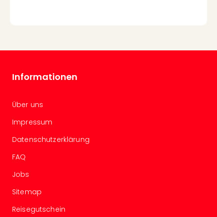
Of
Thro
Stud
Tour
Swar
Krist
Mini
Informationen
Wun
Ham
War
Über uns
Bros.
Stud
Impressum
Tour
Datenschutzerklärung
Lon
–
FAQ
The
Mak
Jobs
of
Sitemap
Harr
Pott
Reisegutschein
Tita