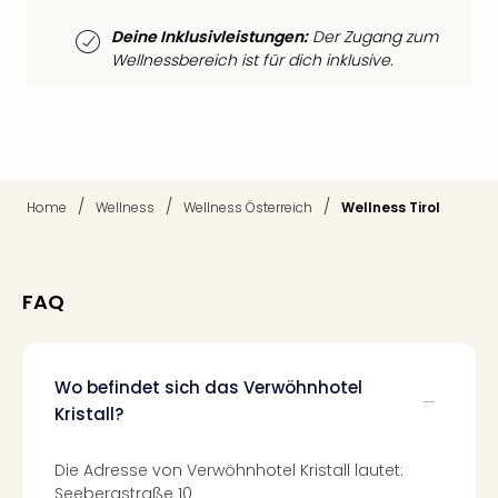
di
Ver
Deine Inklusivleistungen:
Der Zugang zum
alle
Wellnessbereich ist für dich inklusive.
Ang
Nac
Dest
Musi
Berli
Ham
/
/
/
Home
Wellness
Wellness Österreich
Wellness Tirol
NRW
Stut
Köln
Wie
FAQ
alle
Ang
Kultu
Wo befindet sich das Verwöhnhotel
&
Kristall?
Spor
Nac
Kate
Die Adresse von Verwöhnhotel Kristall lautet:
Mus
Seebergstraße 10