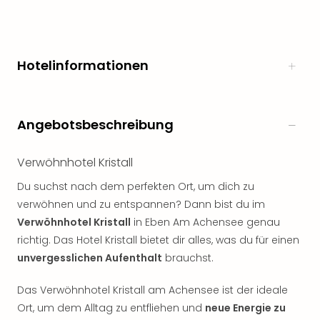
Öste
Freiz
Fran
alle
Hotelinformationen
Ang
Frei
Deu
Freiz
Angebotsbeschreibung
Baye
Freiz
Verwöhnhotel Kristall
Hes
Freiz
Du suchst nach dem perfekten Ort, um dich zu
Nied
verwöhnen und zu entspannen? Dann bist du im
Freiz
Verwöhnhotel Kristall
in Eben Am Achensee genau
NRW
richtig. Das Hotel Kristall bietet dir alles, was du für einen
alle
unvergesslichen Aufenthalt
brauchst.
Ang
Musi
Das Verwöhnhotel Kristall am Achensee ist der ideale
&
Ort, um dem Alltag zu entfliehen und
neue Energie zu
Sho