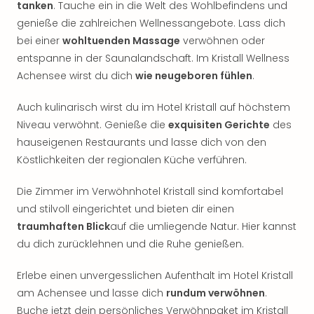
tanken
. Tauche ein in die Welt des Wohlbefindens und
Nac
Kate
genieße die zahlreichen Wellnessangebote. Lass dich
Musi
bei einer
wohltuenden Massage
verwöhnen oder
Starl
entspanne in der Saunalandschaft. Im Kristall Wellness
Expr
Achensee wirst du dich
wie neugeboren fühlen
.
Moul
Rou
Auch kulinarisch wirst du im Hotel Kristall auf höchstem
Das
Niveau verwöhnt. Genieße die
exquisiten Gerichte
des
Musi
hauseigenen Restaurants und lasse dich von den
Köni
Köstlichkeiten der regionalen Küche verführen.
der
Löw
Die
Die Zimmer im Verwöhnhotel Kristall sind komfortabel
Eisk
und stilvoll eingerichtet und bieten dir einen
Tarz
traumhaften Blick
auf die umliegende Natur. Hier kannst
MJ
du dich zurücklehnen und die Ruhe genießen.
–
Das
Erlebe einen unvergesslichen Aufenthalt im Hotel Kristall
Mich
am Achensee und lasse dich
rundum verwöhnen
.
Jac
Buche jetzt dein persönliches Verwöhnpaket im Kristall