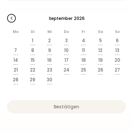
&
Safa
Erle
September 2026
Zoo
Han
Mo
Di
Mi
Do
Fr
Sa
So
Sere
1
2
3
4
5
6
Park
---
---
---
---
---
---
Allw
7
8
9
10
11
12
13
Müns
---
---
---
---
---
---
---
14
15
16
17
18
19
20
Zoo
---
---
---
---
---
---
---
Leip
21
22
23
24
25
26
27
Safa
---
---
---
---
---
---
---
28
29
30
Beek
---
---
---
Ber
ZOO
Erle
Bestätigen
Gels
Welt
Wal
Nau