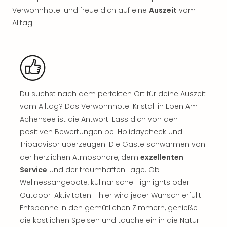
Musi
Verwöhnhotel und freue dich auf eine
Auszeit
vom
Der
Teuf
Alltag.
träg
Pra
Die
Sch
und
das
Du suchst nach dem perfekten Ort für deine Auszeit
Biest
vom Alltag? Das Verwöhnhotel Kristall in Eben Am
Wie
Achensee ist die Antwort! Lass dich von den
Mari
positiven Bewertungen bei Holidaycheck und
Ther
Tripadvisor überzeugen. Die Gäste schwärmen von
Sta
Ente
der herzlichen Atmosphäre, dem
exzellenten
Das
Service
und der traumhaften Lage. Ob
Pha
Wellnessangebote, kulinarische Highlights oder
der
Outdoor-Aktivitäten - hier wird jeder Wunsch erfüllt.
Ope
Entspanne in den gemütlichen Zimmern, genieße
Köln
die köstlichen Speisen und tauche ein in die Natur
Tan