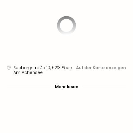
Aqu
Zool
Gar
Berli
alle
Ang
noc
meh
Frei
Hau
Feri
Seebergstraße 10
,
6213
Eben
Auf der Karte anzeigen
Am Achensee
Feri
Nac
Dest
Mehr lesen
Frei
Eur
Frei
Deu
Freiz
Nied
Freiz