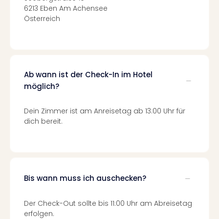
Tec
6213 Eben Am Achensee
Sins
Österreich
Mer
Ben
Mus
Stut
Pors
Ab wann ist der Check-In im Hotel
Mus
möglich?
Auto
Wolf
Dein Zimmer ist am Anreisetag ab 13:00 Uhr für
BM
dich bereit.
Mus
in
Mün
Barb
Mus
Bis wann muss ich auschecken?
alle
Ang
Auss
Der Check-Out sollte bis 11:00 Uhr am Abreisetag
Ga
erfolgen.