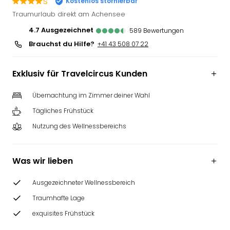
s
Kostenlos stornierbar
Futu
Traumurlaub direkt am Achensee
Bela
4.7
ausgezeichnet
589
Bewertungen
alle
Ang
Brauchst du Hilfe?
+41 43 508 07 22
Wass
Trop
Exklusiv für Travelcircus Kunden
Isla
The
Übernachtung im Zimmer deiner Wahl
Erdi
Rula
Tägliches Frühstück
Bad
Nutzung des Wellnessbereichs
Sch
aqu
The
Was wir lieben
&
Bad
Ausgezeichneter Wellnessbereich
Sins
Traumhafte Lage
alle
Ang
exquisites Frühstück
Zoo