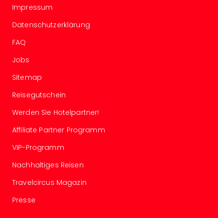
Südt
Impressum
Mar
Datenschutzerklärung
Karl
alle
FAQ
Ang
The
Jobs
The
Sitemap
Deu
The
Reisegutschein
Öste
alle
Werden Sie Hotelpartner!
Ang
Affiliate Partner Programm
Nac
Kate
VIP-Programm
Well
Schl
Nachhaltiges Reisen
Kass
Travelcircus Magazin
Bad
Sins
Presse
Wel