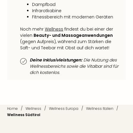
Tec
Dampfbad
Sins
Infrarotkabine
Mer
Fitnessbereich mit modernen Geräten
Ben
Noch mehr
Wellness
findest du bei einer der
Mus
vielen
Beauty- und Massageanwendungen
Stut
(gegen Aufpreis), während zum Stärken die
Pors
Saft- und Teebar mit Obst auf dich wartet!
Mus
Auto
Deine Inklusivleistungen:
Die Nutzung des
Wolf
Wellnessbereichs sowie die Vitalbar sind für
BM
dich kostenlos.
Mus
in
Mün
Barb
Mus
alle
/
/
/
/
Home
Wellness
Wellness Europa
Wellness Italien
Ang
Wellness Südtirol
Auss
Ga