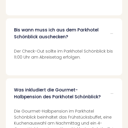
–
die
Auss
Form
Bis wann muss ich aus dem Parkhotel
1
Schönblick auschecken?
Die
Auss
alle
Der Check-Out sollte im Parkhotel Schönblick bis
Ang
11:00 Uhr am Abreisetag erfolgen.
Spor
Skiu
in
Deu
Skiu
Was inkludiert die Gourmet-
in
Halbpension des Parkhotel Schönblick?
Öste
Form
Die Gourmet-Halbpension im Parkhotel
1
Schönblick beinhaltet das Frühstücksbuffet, eine
Reis
Kuchenauswahl am Nachmittag und ein 4-
Konz