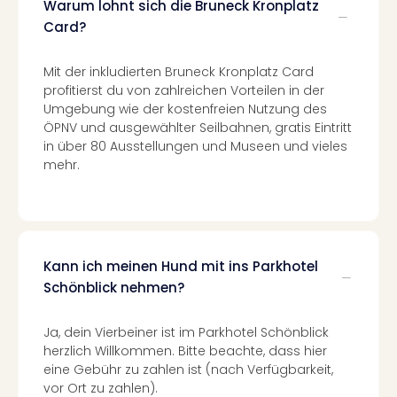
Insel
Warum lohnt sich die Bruneck Kronplatz
M’er
Card?
Lun
Black
Mit der inkludierten Bruneck Kronplatz Card
Festi
profitierst du von zahlreichen Vorteilen in der
Nibiri
Umgebung wie der kostenfreien Nutzung des
Festi
ÖPNV und ausgewählter Seilbahnen, gratis Eintritt
alle
in über 80 Ausstellungen und Museen und vieles
Ang
mehr.
Loca
Konz
in
Köln
Konz
Kann ich meinen Hund mit ins Parkhotel
in
Schönblick nehmen?
Düss
Well
Ja, dein Vierbeiner ist im Parkhotel Schönblick
Nac
herzlich Willkommen. Bitte beachte, dass hier
Dest
eine Gebühr zu zahlen ist (nach Verfügbarkeit,
Well
vor Ort zu zahlen).
Deu