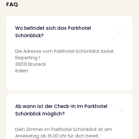
Of
FAQ
Thro
Stud
Tour
Wo befindet sich das Parkhotel
Swar
Schönblick?
Krist
Mini
Wun
Die Adresse vom Parkhotel Schönblick lautet:
Ham
Reiperting 1
War
39031 Bruneck
Bros.
Italien
Stud
Tour
Lon
–
The
Ab wann ist der Check-In im Parkhotel
Mak
Schönblick möglich?
of
Harr
Dein Zimmer im Parkhotel Schönblick ist am
Pott
Anreisetag ab 15:00 Uhr für dich bereit.
Tita