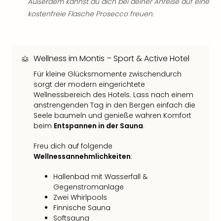
di
Außerdem kannst du dich bei deiner Anreise auf eine
Ver
kostenfreie Flasche Prosecco freuen.
alle
Ang
Nac
Dest
Wellness im Montis – Sport & Active Hotel
Musi
Für kleine Glücksmomente zwischendurch
Berli
sorgt der modern eingerichtete
Ham
Wellnessbereich des Hotels. Lass nach einem
NRW
anstrengenden Tag in den Bergen einfach die
Stut
Seele baumeln und genieße wahren Komfort
Köln
beim
Entspannen in der Sauna
.
Wie
alle
Freu dich auf folgende
Ang
Wellnessannehmlichkeiten
:
Kultu
&
Hallenbad mit Wasserfall &
Spor
Gegenstromanlage
Nac
Zwei Whirlpools
Kate
Finnische Sauna
Mus
Softsauna