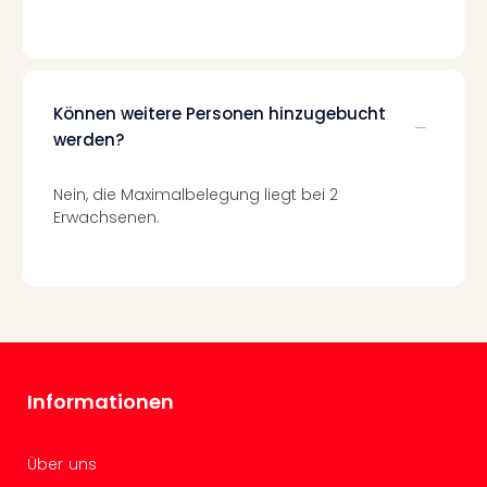
Allg
Baye
Wal
Baye
Können weitere Personen hinzugebucht
Bod
Harz
werden?
Nor
NRW
Nein, die Maximalbelegung liegt bei 2
Ost
Erwachsenen.
Sch
alle
Ang
Well
Eur
Deu
Itali
Informationen
Nied
Öste
Pole
Über uns
Schw