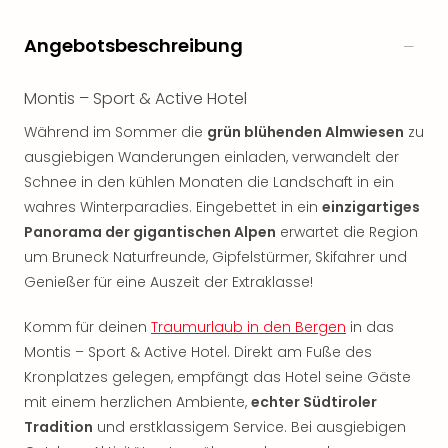
Nac
Kate
Angebotsbeschreibung
Musi
Starl
Expr
Montis – Sport & Active Hotel
Moul
Während im Sommer die
grün blühenden Almwiesen
zu
Rou
ausgiebigen Wanderungen einladen, verwandelt der
Das
Schnee in den kühlen Monaten die Landschaft in ein
Musi
Köni
wahres Winterparadies. Eingebettet in ein
einzigartiges
der
Panorama der gigantischen Alpen
erwartet die Region
Löw
um Bruneck Naturfreunde, Gipfelstürmer, Skifahrer und
Die
Genießer für eine Auszeit der Extraklasse!
Eisk
Tarz
Komm für deinen
Traumurlaub in den Bergen
in das
MJ
Montis – Sport & Active Hotel. Direkt am Fuße des
–
Kronplatzes gelegen, empfängt das Hotel seine Gäste
Das
mit einem herzlichen Ambiente,
echter Südtiroler
Mich
Jac
Tradition
und erstklassigem Service. Bei ausgiebigen