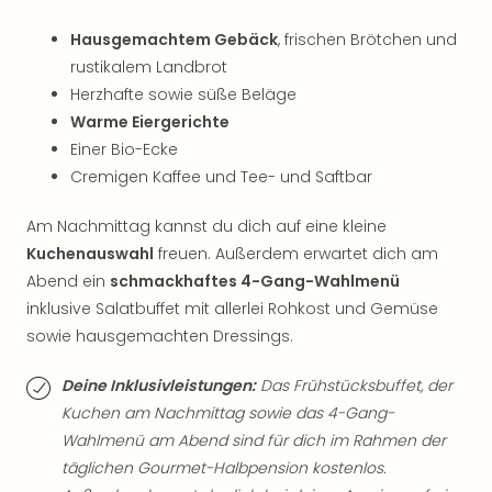
Fest
Bad
Hausgemachtem Gebäck
, frischen Brötchen und
Bad
rustikalem Landbrot
Veg
Herzhafte sowie süße Beläge
Rou
Warme Eiergerichte
Qua
Einer Bio-Ecke
Com
Club
Cremigen Kaffee und Tee- und Saftbar
Pret
Wo
Am Nachmittag kannst du dich auf eine kleine
alle
Kuchenauswahl
freuen. Außerdem erwartet dich am
Ang
Abend ein
schmackhaftes 4-Gang-Wahlmenü
Fest
inklusive Salatbuffet mit allerlei Rohkost und Gemüse
Dom
sowie hausgemachten Dressings.
Fest
Stör
Deine Inklusivleistungen:
Das Frühstücksbuffet, der
Fest
Kuchen am Nachmittag sowie das 4-Gang-
Mus
Wahlmenü am Abend sind für dich im Rahmen der
Fuld
Are
täglichen Gourmet-Halbpension kostenlos.