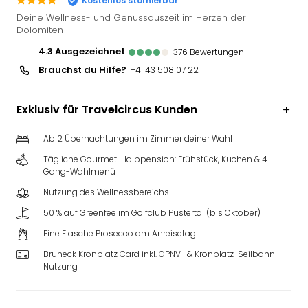
Kostenlos stornierbar
Futu
Deine Wellness- und Genussauszeit im Herzen der
Bela
Dolomiten
alle
4.3
ausgezeichnet
376
Bewertungen
Ang
Brauchst du Hilfe?
+41 43 508 07 22
Wass
Trop
Isla
Exklusiv für Travelcircus Kunden
The
Erdi
Ab 2 Übernachtungen im Zimmer deiner Wahl
Rula
Tägliche Gourmet-Halbpension: Frühstück, Kuchen & 4-
Bad
Gang-Wahlmenü
Sch
Nutzung des Wellnessbereichs
aqu
The
50 % auf Greenfee im Golfclub Pustertal (bis Oktober)
&
Eine Flasche Prosecco am Anreisetag
Bad
Sins
Bruneck Kronplatz Card inkl. ÖPNV- & Kronplatz-Seilbahn-
Nutzung
alle
Ang
Zoo