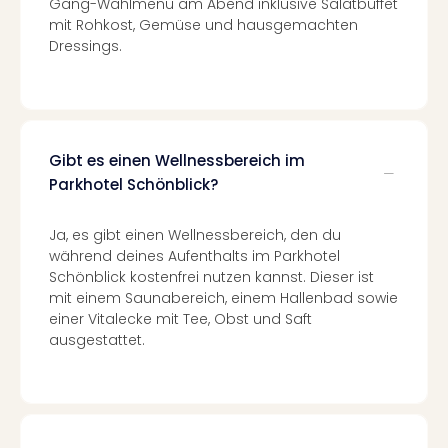
Gang-Wahlmenü am Abend inklusive Salatbuffet
Nac
mit Rohkost, Gemüse und hausgemachten
Kate
Dressings.
Konz
Karo
G
Pitbu
Back
Gibt es einen Wellnessbereich im
Boy
Parkhotel Schönblick?
Disn
in
Con
Ja, es gibt einen Wellnessbereich, den du
Schl
während deines Aufenthalts im Parkhotel
Sch
Schönblick kostenfrei nutzen kannst. Dieser ist
Konz
mit einem Saunabereich, einem Hallenbad sowie
alle
einer Vitalecke mit Tee, Obst und Saft
ausgestattet.
Ang
Fest
Ikar
Festi
Glüc