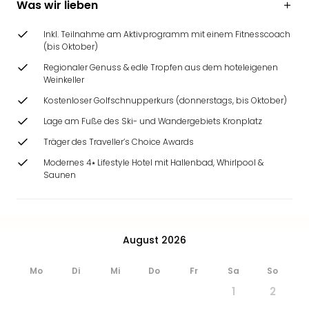
Was wir lieben
&
Safa
Inkl. Teilnahme am Aktivprogramm mit einem Fitnesscoach
Erle
(bis Oktober)
Zoo
Han
Regionaler Genuss & edle Tropfen aus dem hoteleigenen
Weinkeller
Sere
Park
Kostenloser Golfschnupperkurs (donnerstags, bis Oktober)
Allw
Lage am Fuße des Ski- und Wandergebiets Kronplatz
Müns
Träger des Traveller’s Choice Awards
Zoo
Leip
Modernes 4⭑ Lifestyle Hotel mit Hallenbad, Whirlpool &
Safa
Saunen
Beek
Ber
ZOO
Erle
August 2026
Gels
Welt
Mo
Di
Mi
Do
Fr
Sa
So
Wal
1
2
Nau