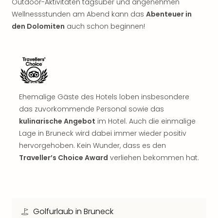
Musi
Outdoor-Aktivitäten tagsüber und angenehmen
Der
Wellnessstunden am Abend kann das
Abenteuer in
Teuf
den Dolomiten
auch schon beginnen!
träg
Pra
Die
Sch
und
das
Biest
Ehemalige Gäste des Hotels loben insbesondere
Wie
das zuvorkommende Personal sowie das
Mari
kulinarische Angebot
im Hotel. Auch die einmalige
Ther
Lage in Bruneck wird dabei immer wieder positiv
Sta
hervorgehoben. Kein Wunder, dass es den
Ente
Traveller’s Choice Award
verliehen bekommen hat.
Das
Pha
der
Ope
Köln
Golfurlaub in Bruneck
Tan