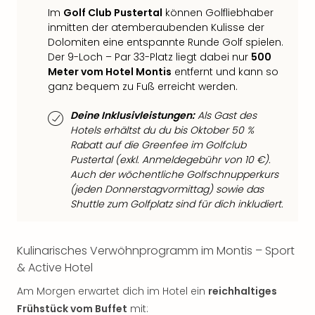
der
Im
Golf Club Pustertal
können Golfliebhaber
Vam
inmitten der atemberaubenden Kulisse der
alle
Dolomiten eine entspannte Runde Golf spielen.
Ang
Der 9-Loch – Par 33-Platz liegt dabei nur
500
Meter vom Hotel Montis
entfernt und kann so
Sho
ganz bequem zu Fuß erreicht werden.
&
Thea
Deine Inklusivleistungen:
Als Gast des
ABB
Hotels erhältst du du bis Oktober 50 %
Voy
Rabatt auf die Greenfee im Golfclub
in
Pustertal (exkl. Anmeldegebühr von 10 €).
Lon
Auch der wöchentliche Golfschnupperkurs
Harr
(jeden Donnerstagvormittag) sowie das
Pott
Shuttle zum Golfplatz sind für dich inkludiert.
Thea
Lon
Frie
Kulinarisches Verwöhnprogramm im Montis – Sport
Pala
& Active Hotel
Berli
Fest
Am Morgen erwartet dich im Hotel ein
reichhaltiges
Neu
Frühstück vom Buffet
mit: