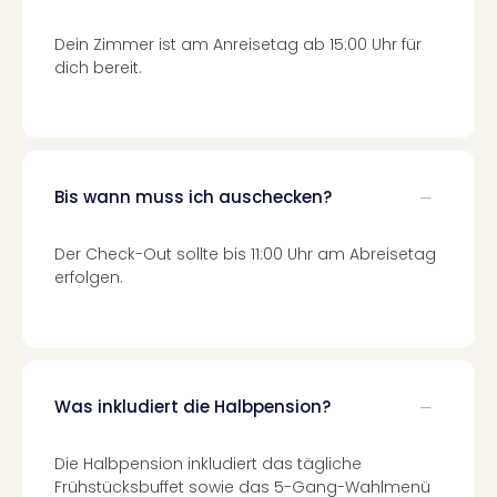
Of
Thro
Dein Zimmer ist am Anreisetag ab 15:00 Uhr für
Stud
dich bereit.
Tour
Swar
Krist
Mini
Wun
Bis wann muss ich auschecken?
Ham
War
Bros.
Der Check-Out sollte bis 11:00 Uhr am Abreisetag
Stud
erfolgen.
Tour
Lon
–
The
Mak
Was inkludiert die Halbpension?
of
Harr
Die Halbpension inkludiert das tägliche
Pott
Frühstücksbuffet sowie das 5-Gang-Wahlmenü
Tita