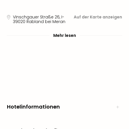
Öste
Freiz
Vinschgauer Straße 26
,
I-
Auf der Karte anzeigen
Fran
39020
Rabland bei Meran
alle
Ang
Mehr lesen
Frei
Deu
Freiz
Baye
Freiz
Hes
Freiz
Nied
Freiz
NRW
alle
Hotelinformationen
Ang
Musi
&
Sho