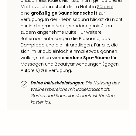
di
Urlaub heißt faules Nichtstun! Um genau dieses
Ver
Motto zu leben, steht dir im Hotel in
Südtirol
alle
eine
großzügige Saunalandschaft
zur
Verfügung. In der Erlebnissauna blickst du nicht
Ang
nur in die grüne Natur, sondern genießt du
Nac
zudem angenehme Düfte. Für weitere
Dest
Ruhemomente sorgen die Biosauna, das
Musi
Dampfbad und die Infrarotliegen. Für alle, die
Berli
sich im Urlaub einfach einmal etwas gönnen
Ham
wollen, stehen
verschiedene Spa-Räume
für
NRW
Massagen und Beautyanwendungen (gegen
Stut
Aufpreis) zur Verfügung.
Köln
Wie
Deine Inklusivleistungen:
Die Nutzung des
alle
Wellnessbereichs mit Badelandschaft,
Ang
Garten und Saunalandschaft ist für dich
Kultu
kostenlos.
&
Spor
Nac
Kate
Mus