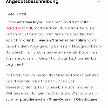
Angebotsbeschreibung
Nac
Kate
Musi
Hotel Rössl
Starl
Erlebe
einsame Idylle
umgeben von traumhafter
Expr
Berglandschaft
, mediterranen Olivensträuchern und
Moul
Rou
duftenden Zitronenbäumen. Schlürfe einen frischen
Das
Aperol im
grün blühenden Garten unter Palmen
oder
Musi
lausche dem Vogelgesang bei einem Mittagsschlaf am
Köni
Naturteich – ein Blick in die weite Ferne der Dolomiten,
der
Sonnenstrahlen im Gesicht und das Tagträumen kann
Löw
beginnen!
Die
Eisk
Im Hotel Rössl im Herzen des Meraner Landes genieße
Tarz
das dolce vita mit all deinen Sinnen: von
MJ
–
Meeresfrüchten auf der Speisekarte über moderne
Das
Wellnesseinrichtungen mit Sauna und Whirlpool bis hin
Mich
zu einer
paradiesischen Grün-Oase mit Obstbäumen
.
Jac