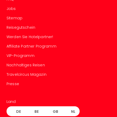
Insel
M’er
Jobs
Lun
Black
Sitemap
Festi
Reisegutschein
Nibiri
Festi
Werden Sie Hotelpartner!
alle
Affiliate Partner Programm
Ang
Loca
VIP-Programm
Konz
in
Nachhaltiges Reisen
Köln
Travelcircus Magazin
Konz
in
Presse
Düss
Well
Nac
Land
Dest
Well
DE
BE
GB
NL
Deu