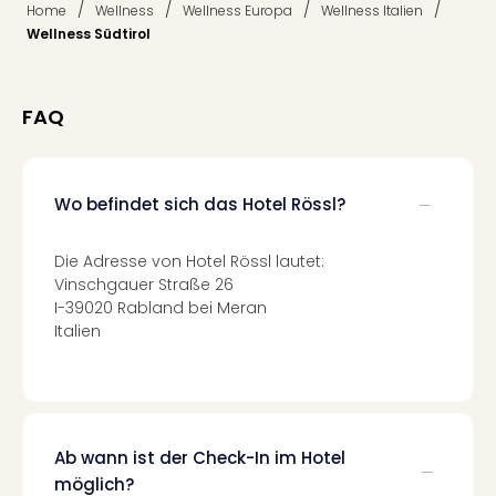
/
/
/
/
Home
Wellness
Wellness Europa
Wellness Italien
Tec
Wellness Südtirol
Sins
Mer
Ben
Mus
FAQ
Stut
Pors
Mus
Wo befindet sich das Hotel Rössl?
Auto
Wolf
BM
Die Adresse von Hotel Rössl lautet:
Mus
Vinschgauer Straße 26
in
I-39020 Rabland bei Meran
Mün
Italien
Barb
Mus
alle
Ang
Auss
Ab wann ist der Check-In im Hotel
Ga
möglich?