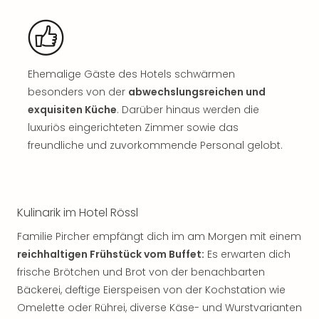
Musi
Der
Teuf
träg
Pra
Ehemalige Gäste des Hotels schwärmen
Die
besonders von der
abwechslungsreichen und
Sch
exquisiten Küche
. Darüber hinaus werden die
und
das
luxuriös eingerichteten Zimmer sowie das
Biest
freundliche und zuvorkommende Personal gelobt.
Wie
Mari
Ther
Sta
Kulinarik im Hotel Rössl
Ente
Das
Familie Pircher empfängt dich im am Morgen mit einem
Pha
reichhaltigen Frühstück vom Buffet:
Es erwarten dich
der
frische Brötchen und Brot von der benachbarten
Ope
Bäckerei, deftige Eierspeisen von der Kochstation wie
Köln
Omelette oder Rührei, diverse Käse- und Wurstvarianten
Tan