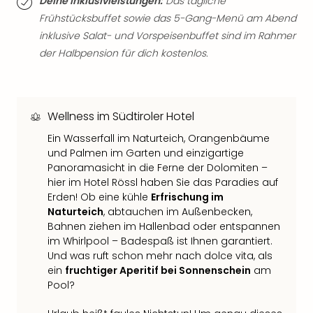
Deine Inklusivleistungen:
Das tägliche
Fest
Frühstücksbuffet sowie das 5-Gang-Menü am Abend
Bad
Bad
inklusive Salat- und Vorspeisenbuffet sind im Rahmer
Veg
der Halbpension für dich kostenlos.
Rou
Qua
Com
Club
Wellness im Südtiroler Hotel
Pret
Ein Wasserfall im Naturteich, Orangenbäume
Wo
und Palmen im Garten und einzigartige
alle
Panoramasicht in die Ferne der Dolomiten –
Ang
hier im Hotel Rössl haben Sie das Paradies auf
Fest
Erden! Ob eine kühle
Erfrischung im
Dom
Naturteich
, abtauchen im Außenbecken,
Fest
Bahnen ziehen im Hallenbad oder entspannen
Stör
im Whirlpool – Badespaß ist Ihnen garantiert.
Fest
Und was ruft schon mehr nach dolce vita, als
Mus
ein
fruchtiger Aperitif bei Sonnenschein
am
Fuld
Pool?
Are