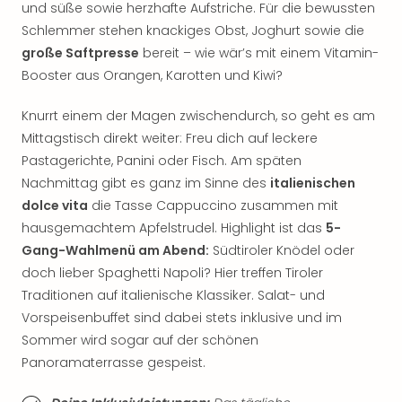
und süße sowie herzhafte Aufstriche. Für die bewussten
der
Schlemmer stehen knackiges Obst, Joghurt sowie die
Vam
alle
große Saftpresse
bereit – wie wär’s mit einem Vitamin-
Ang
Booster aus Orangen, Karotten und Kiwi?
Sho
&
Knurrt einem der Magen zwischendurch, so geht es am
Thea
Mittagstisch direkt weiter: Freu dich auf leckere
ABB
Pastagerichte, Panini oder Fisch. Am späten
Voy
Nachmittag gibt es ganz im Sinne des
italienischen
in
dolce vita
die Tasse Cappuccino zusammen mit
Lon
hausgemachtem Apfelstrudel. Highlight ist das
5-
Harr
Pott
Gang-Wahlmenü am Abend:
Südtiroler Knödel oder
Thea
doch lieber Spaghetti Napoli? Hier treffen Tiroler
Lon
Traditionen auf italienische Klassiker. Salat- und
Frie
Vorspeisenbuffet sind dabei stets inklusive und im
Pala
Sommer wird sogar auf der schönen
Berli
Panoramaterrasse gespeist.
Fest
Neu