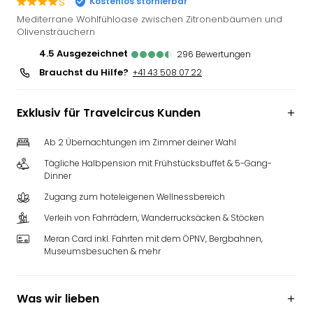
s
Kostenlos stornierbar
Futu
Mediterrane Wohlfühloase zwischen Zitronenbäumen und
Bela
Olivensträuchern
alle
4.5
ausgezeichnet
296
Bewertungen
Ang
Brauchst du Hilfe?
+41 43 508 07 22
Wass
Trop
Isla
Exklusiv für Travelcircus Kunden
The
Erdi
Ab 2 Übernachtungen im Zimmer deiner Wahl
Rula
Tägliche Halbpension mit Frühstücksbuffet & 5-Gang-
Bad
Dinner
Sch
aqu
Zugang zum hoteleigenen Wellnessbereich
The
Verleih von Fahrrädern, Wanderrucksäcken & Stöcken
&
Meran Card inkl. Fahrten mit dem ÖPNV, Bergbahnen,
Bad
Museumsbesuchen & mehr
Sins
alle
Ang
Was wir lieben
Zoo