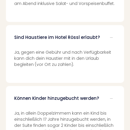
am Abend inklusive Salat- und Vorspeisenbuffet.
–
die
Auss
Form
1
Sind Haustiere im Hotel Rössl erlaubt?
Die
Auss
alle
Ja, gegen eine Gebühr und nach Verfügbarkeit
Ang
kann dich dein Haustier mit in den Urlaub
Spor
begleiten (vor Ort zu zahlen).
Skiu
in
Deu
Skiu
in
Können Kinder hinzugebucht werden?
Öste
Form
Ja, in allein Doppelzimmern kann ein Kind bis
1
einschließlich 17 Jahre hinzugebucht werden, in
Reis
der Suite finden sogar 2 Kinder bis einschließlich
Konz