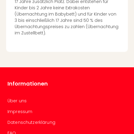
17 Jahre zusätzlich Platz. Dabei entstehen für
Nac
Kinder bis 2 Jahre keine Extrakosten
Kate
(Übernachtung im Babybett) und für Kinder von
Konz
3 bis einschließlich 17 Jahre sind 50 % des
Karo
Übernachtungspreises zu zahlen (Übernachtung
G
im Zustellbett).
Pitbu
Back
Boy
Disn
in
Con
Schl
Sch
Informationen
Konz
alle
Über uns
Ang
Fest
Impressum
Ikar
Festi
Datenschutzerklärung
Glüc
FAQ