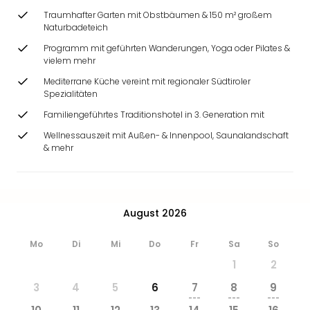
&
Traumhafter Garten mit Obstbäumen & 150 m² großem
Safa
Naturbadeteich
Erle
Programm mit geführten Wanderungen, Yoga oder Pilates &
Zoo
vielem mehr
Han
Mediterrane Küche vereint mit regionaler Südtiroler
Sere
Spezialitäten
Park
Allw
Familiengeführtes Traditionshotel in 3. Generation mit
Müns
Wellnessauszeit mit Außen- & Innenpool, Saunalandschaft
Zoo
& mehr
Leip
Safa
Beek
Ber
August 2026
ZOO
Erle
Mo
Di
Mi
Do
Fr
Sa
So
Gels
1
2
Welt
Wal
3
4
5
6
7
8
9
Nau
---
---
---