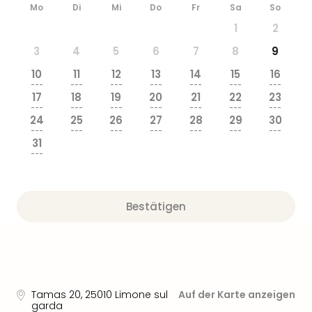
&
Mo
Di
Mi
Do
Fr
Sa
So
Safa
1
2
Erle
3
4
5
6
7
8
9
Zoo
Han
10
11
12
13
14
15
16
Sere
---
---
---
---
---
---
---
17
18
19
20
21
22
23
Park
---
---
---
---
---
---
---
Allw
24
25
26
27
28
29
30
Müns
---
---
---
---
---
---
---
31
Zoo
---
Leip
Safa
Beek
Bestätigen
Ber
ZOO
Erle
Gels
Welt
Wal
Tamas 20
,
25010
Limone sul
Auf der Karte anzeigen
Nau
garda