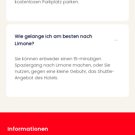
kostenlosen Parkplatz parken.
Tec
Sins
Mer
Ben
Mus
Wie gelange ich am besten nach
Stut
Limone?
Pors
Mus
Auto
Sie können entweder einen 15-minütigen
Wolf
Spaziergang nach Limone machen, oder Sie
BM
nutzen, gegen eine kleine Gebühr, das Shuttle-
Mus
Angebot des Hotels.
in
Mün
Barb
Mus
alle
Ang
Auss
Informationen
Ga