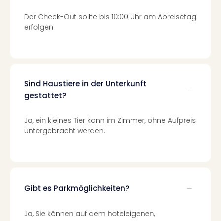
di
Ver
Der Check-Out sollte bis 10:00 Uhr am Abreisetag
alle
erfolgen.
Ang
Nac
Dest
Musi
Berli
Sind Haustiere in der Unterkunft
Ham
gestattet?
NRW
Stut
Köln
Ja, ein kleines Tier kann im Zimmer, ohne Aufpreis
Wie
untergebracht werden.
alle
Ang
Kultu
&
Spor
Gibt es Parkmöglichkeiten?
Nac
Kate
Ja, Sie können auf dem hoteleigenen,
Mus