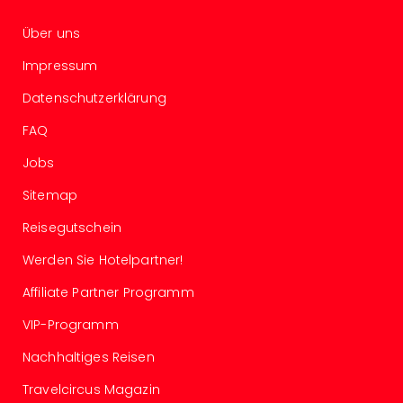
Of
Thro
Über uns
Stud
Tour
Impressum
Swar
Datenschutzerklärung
Krist
Mini
FAQ
Wun
Ham
Jobs
War
Sitemap
Bros.
Stud
Reisegutschein
Tour
Werden Sie Hotelpartner!
Lon
–
Affiliate Partner Programm
The
Mak
VIP-Programm
of
Nachhaltiges Reisen
Harr
Pott
Travelcircus Magazin
Tita