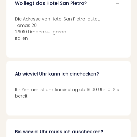
Fest
Wo liegt das Hotel San Pietro?
Bad
Bad
Die Adresse von Hotel San Pietro lautet:
Veg
Tamas 20
Rou
25010 Limone sul garda
Qua
Italien
Com
Club
Pret
Wo
alle
Ab wieviel Uhr kann ich einchecken?
Ang
Fest
Dom
Ihr Zimmer ist am Anreisetag ab 15:00 Uhr für Sie
bereit.
Fest
Stör
Fest
Mus
Fuld
Are
Bis wieviel Uhr muss ich auschecken?