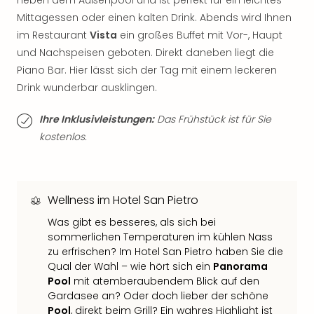
neben dem Außenpool und ist perfekt für ein leichtes
Musi
Der
Mittagessen oder einen kalten Drink. Abends wird Ihnen
Teuf
im Restaurant
Vista
ein großes Buffet mit Vor-, Haupt
träg
und Nachspeisen geboten. Direkt daneben liegt die
Pra
Piano Bar. Hier lässt sich der Tag mit einem leckeren
Die
Drink wunderbar ausklingen.
Sch
und
Ihre Inklusivleistungen:
Das Frühstück ist für Sie
das
kostenlos.
Biest
Wie
Mari
Ther
Wellness im Hotel San Pietro
Sta
Ente
Was gibt es besseres, als sich bei
Das
sommerlichen Temperaturen im kühlen Nass
Pha
zu erfrischen? Im Hotel San Pietro haben Sie die
der
Qual der Wahl – wie hört sich ein
Panorama
Ope
Pool
mit atemberaubendem Blick auf den
Köln
Gardasee an? Oder doch lieber der schöne
Tan
Pool
, direkt beim Grill? Ein wahres Highlight ist