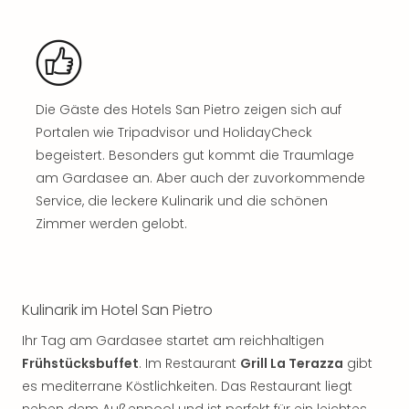
Nac
Kate
Musi
Starl
Expr
Moul
Die Gäste des Hotels San Pietro zeigen sich auf
Rou
Portalen wie Tripadvisor und HolidayCheck
Das
begeistert. Besonders gut kommt die Traumlage
Musi
am Gardasee an. Aber auch der zuvorkommende
Köni
Service, die leckere Kulinarik und die schönen
der
Zimmer werden gelobt.
Löw
Die
Eisk
Tarz
Kulinarik im Hotel San Pietro
MJ
–
Ihr Tag am Gardasee startet am reichhaltigen
Das
Frühstücksbuffet
. Im Restaurant
Grill La Terazza
gibt
Mich
es mediterrane Köstlichkeiten. Das Restaurant liegt
Jac