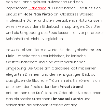
Von der Sonne geküsst aufwachen und den
Öste
imposanten
Gardasee
zu Füßen haben – so fühlt sich
Freiz
Urlaub im
Hotel San Pietro
an. Glasklares Wasser,
Fran
alle
malerische Dörfer und atemberaubende Naturkulissen
Ang
wirken, wie aus dem Bilderbuch entsprungen. Das Ufer
Frei
und die Umgebung des Sees lassen sich vor pittoresker
Deu
Schönheit mit nichts vergleichen.
Freiz
Baye
Im 4⭑ Hotel San Pietro erwartet Sie das typische
Italien
Freiz
Flair
– mediterrane Köstlichkeiten, italienische
Hes
Gastfreundschaft und eine atemberaubende
Freiz
Umgebung. Die Oase am Gardasee lädt mit seinen
Nied
Freiz
eleganten Zimmern und dem einzigartigen Blick auf
NRW
das glitzernde Blau zum Träumen ein. Sie können sich
alle
an einem der Pools oder dem
Privatstrand
Ang
entspannen und Kraft tanken. Oder aber Sie besuchen
Musi
das pittoreske Städtchen
Limone sul Garda
und
&
schlendern die schönen Straßen entlang.
Sho