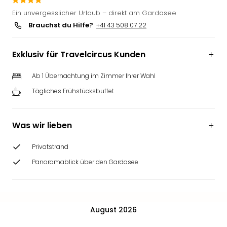
Futu
Ein unvergesslicher Urlaub – direkt am Gardasee
Bela
Brauchst du Hilfe?
+41 43 508 07 22
alle
Ang
Exklusiv für Travelcircus Kunden
Wass
Trop
Isla
Ab 1 Übernachtung im Zimmer Ihrer Wahl
The
Tägliches Frühstücksbuffet
Erdi
Rula
Bad
Was wir lieben
Sch
aqu
Privatstrand
The
Panoramablick über den Gardasee
&
Bad
Sins
alle
August 2026
Ang
Zoo