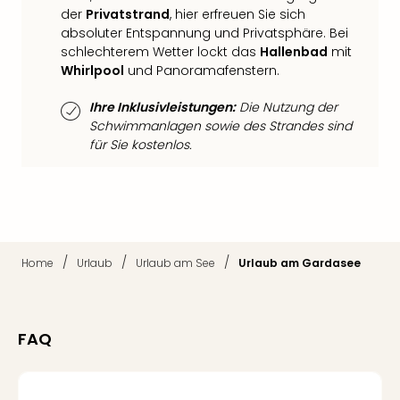
der
der
Privatstrand
, hier erfreuen Sie sich
Vam
absoluter Entspannung und Privatsphäre. Bei
schlechterem Wetter lockt das
Hallenbad
mit
alle
Whirlpool
und Panoramafenstern.
Ang
Sho
Ihre Inklusivleistungen:
Die Nutzung der
&
Schwimmanlagen sowie des Strandes sind
Thea
für Sie kostenlos.
ABB
Voy
in
Lon
Harr
Pott
/
/
/
Home
Urlaub
Urlaub am See
Urlaub am Gardasee
Thea
Lon
Frie
Pala
FAQ
Berli
Fest
Neu