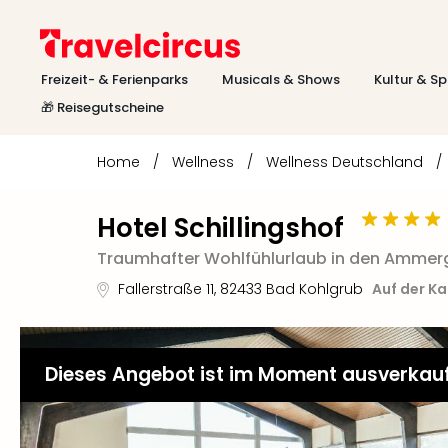
Freizeit- & Ferienparks
Musicals & Shows
Kultur & Sp
🎁 Reisegutscheine
Home
/
Wellness
/
Wellness Deutschland
/
Hotel Schillingshof
Traumhafter Wohlfühlurlaub in den Ammer
Fallerstraße 11
,
82433
Bad Kohlgrub
Auf der K
Dieses Angebot ist im Moment ausverkau