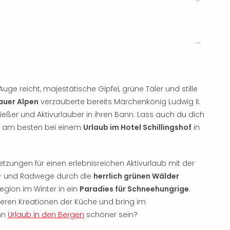
Auge reicht, majestätische Gipfel, grüne Täler und stille
uer Alpen
verzauberte bereits Märchenkönig Ludwig II.
ießer und Aktivurlauber in ihren Bann. Lass auch du dich
– am besten bei einem
Urlaub im Hotel Schillingshof
in
tzungen für einen erlebnisreichen Aktivurlaub mit der
- und Radwege durch die
herrlich grünen Wälder
egion im Winter in ein
Paradies für Schneehungrige
.
keren Kreationen der Küche und bring im
ann
Urlaub in den Bergen
schöner sein?