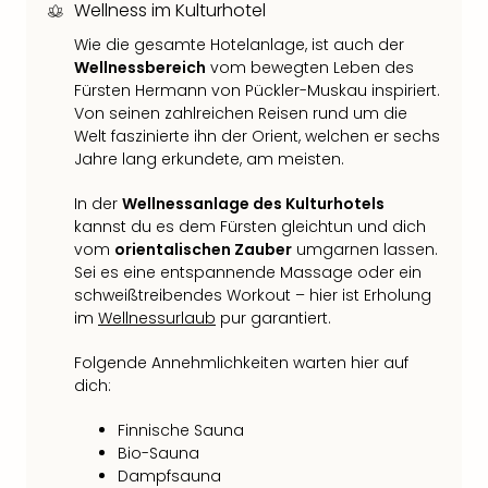
Fest
Wellness im Kulturhotel
Bad
Wie die gesamte Hotelanlage, ist auch der
Bad
Wellnessbereich
vom bewegten Leben des
Veg
Fürsten Hermann von Pückler-Muskau inspiriert.
Rou
Von seinen zahlreichen Reisen rund um die
Qua
Welt faszinierte ihn der Orient, welchen er sechs
Com
Jahre lang erkundete, am meisten.
Club
Pret
In der
Wellnessanlage des Kulturhotels
Wo
kannst du es dem Fürsten gleichtun und dich
alle
vom
orientalischen Zauber
umgarnen lassen.
Ang
Sei es eine entspannende Massage oder ein
Fest
schweißtreibendes Workout – hier ist Erholung
im
Wellnessurlaub
pur garantiert.
Dom
Fest
Folgende Annehmlichkeiten warten hier auf
Stör
dich:
Fest
Mus
Finnische Sauna
Fuld
Bio-Sauna
Are
Dampfsauna