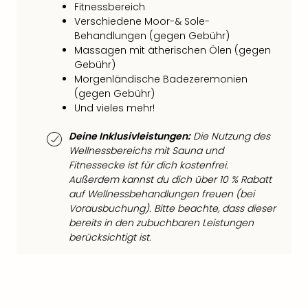
di
Fitnessbereich
Ver
Verschiedene Moor-& Sole-
alle
Behandlungen (gegen Gebühr)
Ang
Massagen mit ätherischen Ölen (gegen
Nac
Gebühr)
Dest
Morgenländische Badezeremonien
Musi
(gegen Gebühr)
Berli
Und vieles mehr!
Ham
NRW
Deine Inklusivleistungen:
Die Nutzung des
Stut
Wellnessbereichs mit Sauna und
Fitnessecke ist für dich kostenfrei.
Köln
Außerdem kannst du dich über 10 % Rabatt
Wie
auf Wellnessbehandlungen freuen (bei
alle
Vorausbuchung). Bitte beachte, dass dieser
Ang
bereits in den zubuchbaren Leistungen
Kultu
berücksichtigt ist.
&
Spor
Nac
Kate
Mus