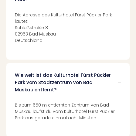
Of
Thro
Stud
Die Adresse des Kulturhotel Fürst Pückler Park
lautet:
Tour
Schloßstraße 8
Swar
02953 Bad Muskau
Krist
Deutschland
Mini
Wun
Ham
War
Bros.
Stud
Wie weit ist das Kulturhotel Fürst Pückler
Tour
Park vom Stadtzentrum von Bad
Lon
Muskau entfernt?
–
The
Bis zum 650 m entfernten Zentrum von Bad
Mak
Muskau läufst du vom Kulturhotel Fürst Pückler
of
Park aus gerade einmal acht Minuten.
Harr
Pott
Tita