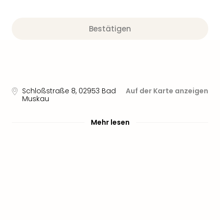
Aqu
Zool
Gar
Bestätigen
Berli
alle
Ang
noc
meh
Frei
Schloßstraße 8
,
02953
Bad
Auf der Karte anzeigen
Hau
Muskau
Feri
Feri
Mehr lesen
Nac
Dest
Frei
Eur
Frei
Deu
Freiz
Nied
Freiz