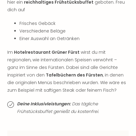
hier ein
reichhaltiges Frühstücksbuffet
geboten. Freu
der
dich auf
Vam
alle
Frisches Gebäck
Ang
Verschiedene Beläge
Sho
&
Einer Auswahl an Getränken
Thea
ABB
Im
Hotelrestaurant Grüner Fürst
wirst du mit
Voy
regionalen, wie internationalen Speisen verwöhnt –
in
ganz im Sinne des Fürsten. Dabei sind alle Gerichte
Lon
inspiriert von den
Tafelbüchern des Fürsten
, in denen
Harr
die originalen Menüs beschrieben wurden. Wie wäre es
Pott
zum Beispiel mit saftigen Steak oder feinem Fisch?
Thea
Lon
Deine Inklusivleistungen:
Das tägliche
Frie
Pala
Frühstücksbuffet genießt du kostenfrei.
Berli
Fest
Neu