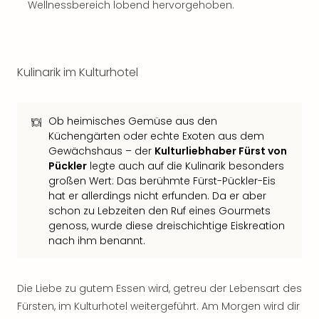
Musi
Wellnessbereich lobend hervorgehoben.
Der
Teuf
träg
Pra
Kulinarik im Kulturhotel
Die
Sch
und
Ob heimisches Gemüse aus den
das
Küchengärten oder echte Exoten aus dem
Biest
Gewächshaus – der
Kulturliebhaber Fürst von
Wie
Pückler
legte auch auf die Kulinarik besonders
Mari
großen Wert: Das berühmte Fürst-Pückler-Eis
Ther
hat er allerdings nicht erfunden. Da er aber
Sta
schon zu Lebzeiten den Ruf eines Gourmets
Ente
genoss, wurde diese dreischichtige Eiskreation
Das
nach ihm benannt.
Pha
der
Ope
Die Liebe zu gutem Essen wird, getreu der Lebensart des
Köln
Fürsten, im Kulturhotel weitergeführt. Am Morgen wird dir
Tan