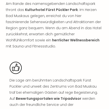
Nac
Am Rande des namensgebenden Landschaftspark
Kate
thront das
Kulturhotel Fürst Pückler Park
. Im Herzen
Musi
Bad Muskaus gelegen, erreichst du von hier
Starl
faszinierende Sehenswürdigkeiten und Attraktionen der
Expr
Region ganz bequem. Wenn du am Abend in das Hotel
Moul
zurückkehrst, erwarten dich gemütlicher
Rou
Das
Wohlfühlkomfort sowie ein
herrlicher Wellnessbereich
Musi
mit Sauna und Fitnessstudio.
Köni
der
Löw
Die
Eisk
Tarz
Die Lage am berühmten Landschaftspark Fürst
MJ
Pückler und unweit des Zentrums von Bad Muskau
–
traf bei ehemaligen Gästen auf rege Begeisterung.
Das
Mich
Auf
Bewertungsportalen wie Tripadvisor
werden
Jac
auch der freundliche Service und der