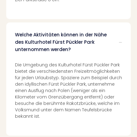
Nac
Kate
Konz
Karo
G
Welche Aktivitäten können in der Nähe
Pitbu
des Kulturhotel Fürst Pückler Park
Back
unternommen werden?
Boy
Disn
in
Die Umgebung des Kulturhotel Fürst Pückler Park
Con
bietet die verschiedensten Freizeitmöglichkeiten
Schl
für jeden Urlaubstyp. Spaziere zum Beispiel durch
Sch
den idyllischen Fürst Pückler Park, unternehme
einen Ausflug nach Polen (weniger als ein
Konz
Kilometer vom Grenzübergang entfernt) oder
alle
besuche die berühmte Rakotzbrücke, welche im
Ang
Volksmund unter dem Namen Teufelsbrücke
Fest
bekannt ist.
Ikar
Festi
Glüc