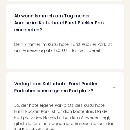
–
die
Ab wann kann ich am Tag meiner
Auss
Anreise im Kulturhotel Fürst Pückler Park
Form
einchecken?
1
Die
Auss
Dein Zimmer im Kulturhotel Fürst Pückler Park ist
alle
am Anreisetag ab 15:00 Uhr für dich bereit.
Ang
Spor
Skiu
in
Deu
Verfügt das Kulturhotel Fürst Pückler
Skiu
Park über einen eigenen Parkplatz?
in
Öste
Ja, der hoteleigene Parkplatz des Kulturhotel
Form
Fürst Pückler Park ist für dich kostenfrei. Da der
1
Parkplatz des Hotels hinter dem Anwesen liegt,
Reis
gibst du für eine bequemere Anreise besser das
Konz
Ziel Parkstraße 8 ein.