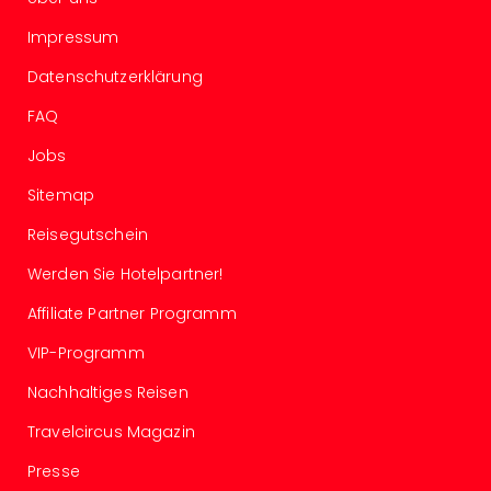
Südt
Mar
Impressum
Karl
Datenschutzerklärung
alle
Ang
FAQ
The
The
Jobs
Deu
Sitemap
The
Öste
Reisegutschein
alle
Werden Sie Hotelpartner!
Ang
Nac
Affiliate Partner Programm
Kate
Well
VIP-Programm
Schl
Nachhaltiges Reisen
Kass
Bad
Travelcircus Magazin
Sins
Wel
Presse