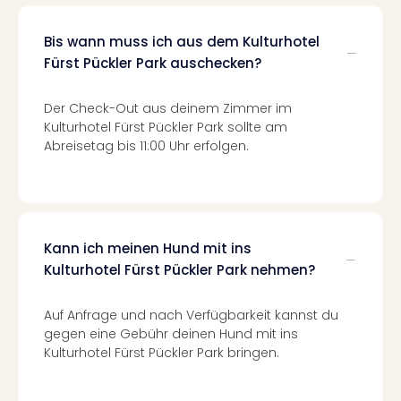
Insel
M’er
Bis wann muss ich aus dem Kulturhotel
Lun
Black
Fürst Pückler Park auschecken?
Festi
Nibiri
Der Check-Out aus deinem Zimmer im
Festi
Kulturhotel Fürst Pückler Park sollte am
alle
Abreisetag bis 11:00 Uhr erfolgen.
Ang
Loca
Konz
in
Köln
Kann ich meinen Hund mit ins
Konz
Kulturhotel Fürst Pückler Park nehmen?
in
Düss
Auf Anfrage und nach Verfügbarkeit kannst du
Well
gegen eine Gebühr deinen Hund mit ins
Nac
Kulturhotel Fürst Pückler Park bringen.
Dest
Well
Deu