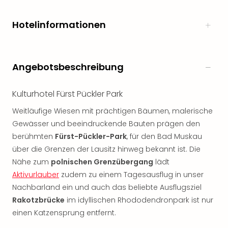
Öste
Freiz
Hotelinformationen
Fran
alle
Ang
Frei
Angebotsbeschreibung
Deu
Freiz
Kulturhotel Fürst Pückler Park
Baye
Freiz
Weitläufige Wiesen mit prächtigen Bäumen, malerische
Hes
Gewässer und beeindruckende Bauten prägen den
Freiz
berühmten
Fürst-Pückler-Park
, für den Bad Muskau
Nied
über die Grenzen der Lausitz hinweg bekannt ist. Die
Freiz
Nähe zum
polnischen Grenzübergang
lädt
NRW
Aktivurlauber
zudem zu einem Tagesausflug in unser
alle
Nachbarland ein und auch das beliebte Ausflugsziel
Ang
Musi
Rakotzbrücke
im idyllischen Rhododendronpark ist nur
&
einen Katzensprung entfernt.
Sho