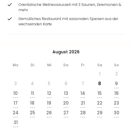
&
Orientalische Wellnessauszeit mit 3 Saunen, Zeremonien &
Safa
mehr
Erle
Gemütliches Restaurant mit saisonalen Speisen aus der
Zoo
wechselnden Karte
Han
Sere
Park
Allw
August 2026
Müns
Zoo
Mo
Di
Mi
Do
Fr
Sa
So
Leip
1
2
Safa
Beek
3
4
5
6
7
8
9
Ber
---
10
11
12
13
14
15
16
ZOO
---
---
---
---
---
---
---
Erle
17
18
19
20
21
22
23
Gels
---
---
---
---
---
---
---
24
25
26
27
28
29
30
Welt
---
---
---
---
---
---
---
Wal
31
Nau
---