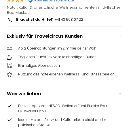
Kostenlos stornierbar
Futu
Natur, Kultur & orientalische Wellnessmomente im idyllischen
Bela
Bad Muskau
alle
Brauchst du Hilfe?
+41 43 508 07 22
Ang
Wass
Exklusiv für Travelcircus Kunden
Trop
Isla
Ab 2 Übernachtungen im Zimmer deiner Wahl
The
Erdi
Tägliches Frühstück vom reichhaltigen Buffet
Rula
Einmaliges Abendessen
Bad
Nutzung des hoteleigenen Wellness- und Fitnessbereich
Sch
aqu
The
Was wir lieben
&
Bad
Direkte Lage am UNESCO-Welterbe Fürst Pückler Park
Sins
(Muskauer Park)
alle
Ang
Idealer Mix aus Aktiv- und Kultururlaub direkt an der
polnischen Grenze
Zoo