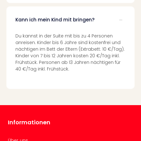
Allg
Baye
Wal
Kann ich mein Kind mit bringen?
Baye
Bod
Du kannst in der Suite mit bis zu 4 Personen
Harz
anreisen. Kinder bis 6 Jahre sind kostenfrei und
Nor
nächtigen im Bett der Eltern (Extrabett: 10 €/Tag).
NRW
Kinder von 7 bis 12 Jahren kosten 20 €/Tag inkl.
Ost
Frühstück. Personen ab 13 Jahren nächtigen für
Sch
40 €/Tag inkl. Frühstück.
alle
Ang
Well
Eur
Deu
Itali
Nied
Informationen
Öste
Pole
Schw
Über uns