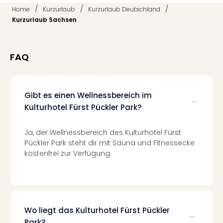
Tec
/
/
/
Home
Kurzurlaub
Kurzurlaub Deutschland
Sins
Kurzurlaub Sachsen
Mer
Ben
Mus
FAQ
Stut
Pors
Mus
Auto
Gibt es einen Wellnessbereich im
Wolf
Kulturhotel Fürst Pückler Park?
BM
Mus
Ja, der Wellnessbereich des Kulturhotel Fürst
in
Pückler Park steht dir mit Sauna und Fitnessecke
Mün
kostenfrei zur Verfügung.
Barb
Mus
alle
Ang
Auss
Wo liegt das Kulturhotel Fürst Pückler
Ga
Park?