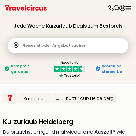
Freiz
&
Jede Woche Kurzurlaub Deals zum Bestpreis
Feri
Nac
Kate
Reiseziel oder Angebot suchen
Frei
Disn
Paris
Excellent
Bestpreis­
Kostenlos
Phan
garantie
stornierbar
Heid
Trustpilot
Park
Mov
Park
...
Kurzurlaub Heidelberg
Kurzurlaub
Play
Funp
Trips
Kurzurlaub Heidelberg
Eftel
LEG
Du brauchst dringend mal wieder eine
Auszeit?
Wie
Deu