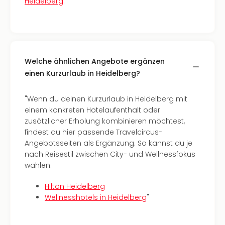
Heidelberg
.
–
die
Auss
Form
1
Welche ähnlichen Angebote ergänzen
Die
einen Kurzurlaub in Heidelberg?
Auss
alle
Ang
"Wenn du deinen Kurzurlaub in Heidelberg mit
Spor
einem konkreten Hotelaufenthalt oder
Skiu
zusätzlicher Erholung kombinieren möchtest,
in
findest du hier passende Travelcircus-
Deu
Angebotsseiten als Ergänzung. So kannst du je
Skiu
nach Reisestil zwischen City- und Wellnessfokus
in
wählen:
Öste
Form
Hilton Heidelberg
1
Wellnesshotels in Heidelberg
"
Reis
Konz