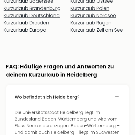
Kurzurlaub Bodensee
Kurzurlaub Ostsee
Nac
Kurzurlaub Brandenburg
Kurzurlaub Polen
Kate
Kurzurlaub Deutschland
Kurzurlaub Nordsee
Musi
Kurzurlaub Dresden
Kurzurlaub Rügen
Starl
Expr
Kurzurlaub Europa
Kurzurlaub Zell am See
Moul
Rou
Das
Musi
Köni
FAQ: Häufige Fragen und Antworten zu
der
deinem Kurzurlaub in Heidelberg
Löw
Die
Eisk
Tarz
Wo befindet sich Heidelberg?
MJ
–
Die Universitätsstadt Heidelberg liegt im
Das
Bundesland Baden-Württemberg und wird vom
Mich
Fluss Neckar durchzogen. Baden-Württemberg –
Jac
und damit auch Heidelberg – liegt im Südwesten