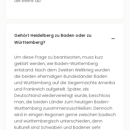
die Beere ab.
der
Vam
alle
Ang
Sho
Gehört Heidelberg zu Baden oder zu
&
Württemberg?
Thea
ABB
Voy
Um diese Frage zu beantworten, muss kurz
in
geklärt werden, wie Baden-Württemberg
Lon
entstand. Nach dem Zweiten Weltkrieg wurden
Harr
die beiden ehemaligen Bundesländer Baden
Pott
und Württemberg auf die Siegermächte Amerika
Thea
und Frankreich aufgeteilt. Später, als
Lon
Deutschland wiedervereinigt wurde, beschloss
Frie
man, die beiden Länder zum heutigen Baden-
Pala
Württemberg zusammenzuschließen. Dennoch
Berli
wird in einigen Regionen gerne zwischen badisch
Fest
und württembergisch unterschieden, denn
Neu
kulturell sind Schwaben und Badener sehr