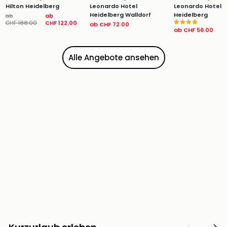
&
Hilton Heidelberg
Leonardo Hotel
Leonardo Hotel
Heidelberg Walldorf
Heidelberg
Safa
ab
ab
CHF 188.00
CHF 122.00
ab
CHF 72.00
Erle
ab
CHF 56.00
Zoo
Han
Alle Angebote ansehen
Sere
Park
Allw
Müns
Zoo
Leip
Safa
Beek
Ber
ZOO
Erle
Gels
Welt
Wal
Nau