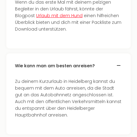
Wenn du das erste Mal mit deinem pelzigen
Tec
Begleiter in den Urlaub fährst, könnte der
Sins
Blogpost
Urlaub mit dem Hund
einen hilfreichen
Mer
Überblick bieten und dich mit einer Packliste zum
Ben
Download unterstützen.
Mus
Stut
Pors
Mus
Auto
Wolf
Wie kann man am besten anreisen?
BM
Mus
Zu deinem Kurzurlaub in Heidelberg kannst du
in
bequem mit dem Auto anreisen, da die Stadt
Mün
gut an das Autobahnnetz angeschlossen ist.
Barb
Auch mit den öffentlichen Verkehrsmitteln kannst
Mus
du entspannt über den Heidelberger
alle
Hauptbahnhof anreisen.
Ang
Auss
Ga