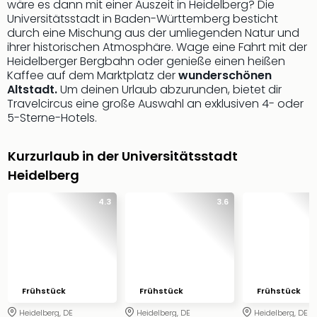
wäre es dann mit einer Auszeit in Heidelberg? Die
Futu
Universitätsstadt in Baden-Württemberg besticht
Bela
durch eine Mischung aus der umliegenden Natur und
alle
ihrer historischen Atmosphäre. Wage eine Fahrt mit der
Ang
Heidelberger Bergbahn oder genieße einen heißen
Kaffee auf dem Marktplatz der
wunderschönen
Wass
Altstadt.
Um deinen Urlaub abzurunden, bietet dir
Trop
Travelcircus eine große Auswahl an exklusiven 4- oder
Isla
5-Sterne-Hotels.
The
Erdi
Rula
Kurzurlaub in der Universitätsstadt
Bad
Heidelberg
Sch
aqu
4.3
3.6
The
&
Bad
Sins
alle
Frühstück
Frühstück
Frühstück
Ang
Zoo
Heidelberg, DE
Heidelberg, DE
Heidelberg, DE