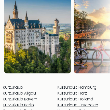
Öste
Freiz
Fran
alle
Ang
Frei
Deu
Freiz
Baye
Freiz
Hes
Freiz
Nied
Freiz
NRW
alle
Kurzurlaub
Kurzurlaub Hamburg
Ang
Kurzurlaub Allgäu
Kurzurlaub Harz
Musi
Kurzurlaub Bayern
Kurzurlaub Holland
&
Kurzurlaub Berlin
Kurzurlaub Österreich
Sho