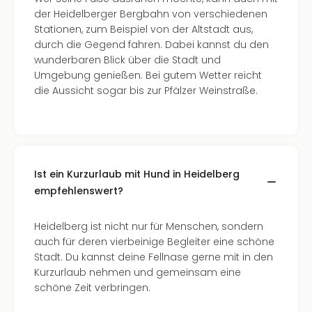
di
der Heidelberger Bergbahn von verschiedenen
Ver
Stationen, zum Beispiel von der Altstadt aus,
alle
durch die Gegend fahren. Dabei kannst du den
Ang
wunderbaren Blick über die Stadt und
Nac
Umgebung genießen. Bei gutem Wetter reicht
Dest
die Aussicht sogar bis zur Pfälzer Weinstraße.
Musi
Berli
Ham
NRW
Stut
Köln
Ist ein Kurzurlaub mit Hund in Heidelberg
Wie
empfehlenswert?
alle
Ang
Heidelberg ist nicht nur für Menschen, sondern
Kultu
auch für deren vierbeinige Begleiter eine schöne
&
Stadt. Du kannst deine Fellnase gerne mit in den
Spor
Kurzurlaub nehmen und gemeinsam eine
Nac
schöne Zeit verbringen.
Kate
Mus