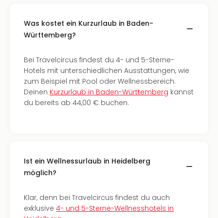
Of
Thro
Was kostet ein Kurzurlaub in Baden-
Stud
Tour
Württemberg?
Swar
Krist
Bei Travelcircus findest du 4- und 5-Sterne-
Mini
Hotels mit unterschiedlichen Ausstattungen, wie
Wun
zum Beispiel mit Pool oder Wellnessbereich.
Ham
Deinen
Kurzurlaub in Baden-Württemberg
kannst
War
du bereits ab 44,00 € buchen.
Bros.
Stud
Tour
Lon
–
Ist ein Wellnessurlaub in Heidelberg
The
möglich?
Mak
of
Harr
Klar, denn bei Travelcircus findest du auch
Pott
exklusive
4- und 5-Sterne-Wellnesshotels in
Tita