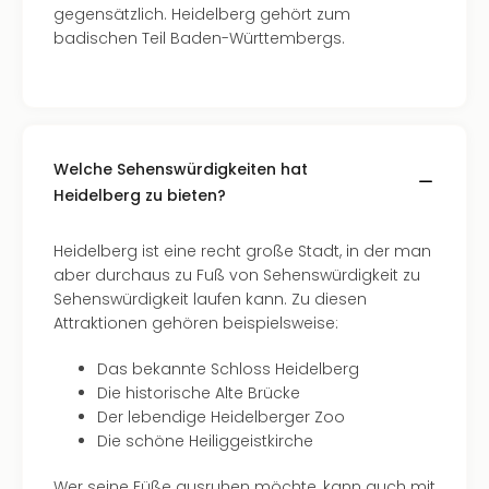
Fest
gegensätzlich. Heidelberg gehört zum
Bad
badischen Teil Baden-Württembergs.
Bad
Veg
Rou
Qua
Com
Welche Sehenswürdigkeiten hat
Club
Heidelberg zu bieten?
Pret
Wo
alle
Heidelberg ist eine recht große Stadt, in der man
Ang
aber durchaus zu Fuß von Sehenswürdigkeit zu
Fest
Sehenswürdigkeit laufen kann. Zu diesen
Dom
Attraktionen gehören beispielsweise:
Fest
Stör
Das bekannte Schloss Heidelberg
Fest
Die historische Alte Brücke
Mus
Der lebendige Heidelberger Zoo
Fuld
Die schöne Heiliggeistkirche
Are
Wer seine Füße ausruhen möchte, kann auch mit