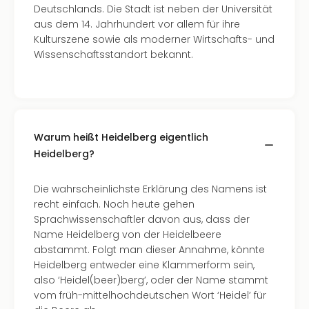
Musi
Deutschlands. Die Stadt ist neben der Universität
Der
aus dem 14. Jahrhundert vor allem für ihre
Teuf
Kulturszene sowie als moderner Wirtschafts- und
träg
Wissenschaftsstandort bekannt.
Pra
Die
Sch
und
das
Biest
Warum heißt Heidelberg eigentlich
Wie
Heidelberg?
Mari
Ther
Die wahrscheinlichste Erklärung des Namens ist
Sta
recht einfach. Noch heute gehen
Ente
Sprachwissenschaftler davon aus, dass der
Das
Name Heidelberg von der Heidelbeere
Pha
abstammt. Folgt man dieser Annahme, könnte
der
Heidelberg entweder eine Klammerform sein,
Ope
also ‘Heidel(beer)berg’, oder der Name stammt
Köln
vom früh-mittelhochdeutschen Wort ‘Heidel’ für
Tan