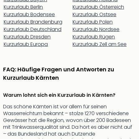
Nac
Kurzurlaub Berlin
Kurzurlaub Österreich
Kate
Kurzurlaub Bodensee
Kurzurlaub Ostsee
Musi
Kurzurlaub Brandenburg
Kurzurlaub Polen
Starl
Kurzurlaub Deutschland
Kurzurlaub Nordsee
Expr
Kurzurlaub Dresden
Kurzurlaub Rügen
Moul
Rou
Kurzurlaub Europa
Kurzurlaub Zell am See
Das
Musi
Köni
FAQ: Häufige Fragen und Antworten zu
der
Kurzurlaub Kärnten
Löw
Die
Eisk
Warum lohnt sich ein Kurzurlaub in Kärnten?
Tarz
MJ
Das schöne Kärnten ist vor allem für seinen
–
Wasserreichtum bekannt – stolze 1270 verschiedene
Das
Gewässer hat die Region, wovon über 200 Badeseen
Mich
mit Trinkwasserqualität sind. Da hört es aber nicht auf
Jac
– das Bundesland hat auch Dutzende