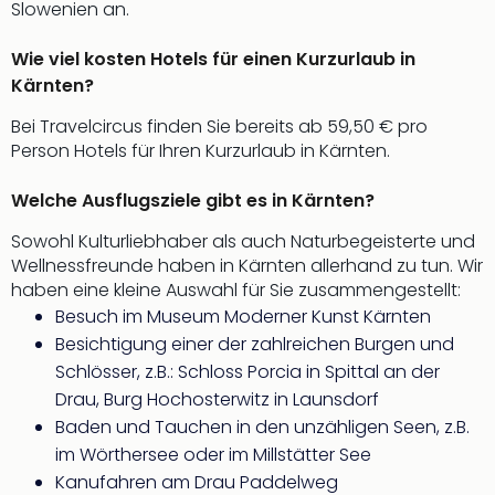
Slowenien an.
der
Vam
Wie viel kosten Hotels für einen Kurzurlaub in
alle
Kärnten?
Ang
Sho
Bei Travelcircus finden Sie bereits ab 59,50 € pro
&
Person Hotels für Ihren Kurzurlaub in Kärnten.
Thea
ABB
Welche Ausflugsziele gibt es in Kärnten?
Voy
in
Sowohl Kulturliebhaber als auch Naturbegeisterte und
Lon
Wellnessfreunde haben in Kärnten allerhand zu tun. Wir
Harr
haben eine kleine Auswahl für Sie zusammengestellt:
Pott
Besuch im Museum Moderner Kunst Kärnten
Thea
Besichtigung einer der zahlreichen Burgen und
Lon
Schlösser, z.B.: Schloss Porcia in Spittal an der
Frie
Drau, Burg Hochosterwitz in Launsdorf
Pala
Baden und Tauchen in den unzähligen Seen, z.B.
Berli
im Wörthersee oder im Millstätter See
Fest
Neu
Kanufahren am Drau Paddelweg