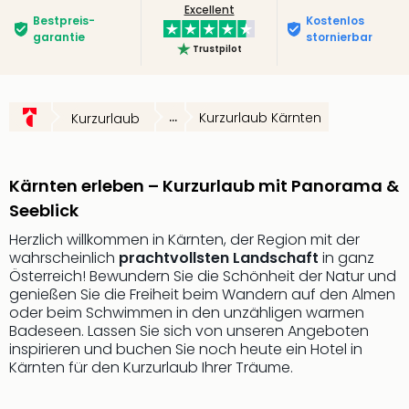
Excellent
Futu
Bestpreis­
Kostenlos
Bela
garantie
stornierbar
Trustpilot
alle
Ang
Wass
Trop
...
Kurzurlaub Kärnten
Kurzurlaub
Isla
The
Erdi
Kärnten erleben – Kurzurlaub mit Panorama &
Rula
Seeblick
Bad
Sch
Herzlich willkommen in Kärnten, der Region mit der
wahrscheinlich
prachtvollsten Landschaft
in ganz
aqu
Österreich! Bewundern Sie die Schönheit der Natur und
The
genießen Sie die Freiheit beim Wandern auf den Almen
&
oder beim Schwimmen in den unzähligen warmen
Bad
Badeseen. Lassen Sie sich von unseren Angeboten
Sins
inspirieren und buchen Sie noch heute ein Hotel in
alle
Kärnten für den Kurzurlaub Ihrer Träume.
Ang
Zoo