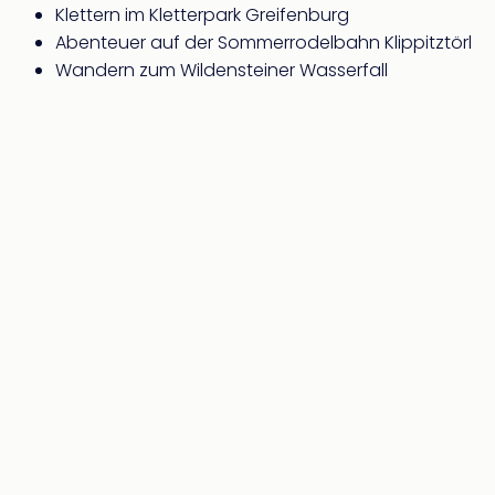
Fest
Klettern im Kletterpark Greifenburg
Bad
Abenteuer auf der Sommerrodelbahn Klippitztörl
Bad
Wandern zum Wildensteiner Wasserfall
Veg
Rou
Qua
Com
Club
Pret
Wo
alle
Ang
Fest
Dom
Fest
Stör
Fest
Mus
Fuld
Are