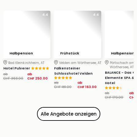
&
Safa
4.4
4.4
Erle
Zoo
Han
Sere
Park
Allw
Halbpension
Frühstück
Halbpension
Müns
Bad Kleinkirchheim, AT
Velden am Wörthersee, AT
Pörtschach am
Zoo
Wörthersee, AT
Hotel Pulverer
Falkensteiner
Leip
BALANCE - Das 4
Schlosshotel Velden
ab
ab
Safa
Elemente SPA & 
CHF 363.00
CHF 250.00
ab
ab
Hotel
Beek
CHF 181.00
CHF 163.00
s
Ber
ab
ab
ZOO
CHF 179.00
CHF 
Erle
Gels
Alle Angebote anzeigen
Welt
Wal
Nau