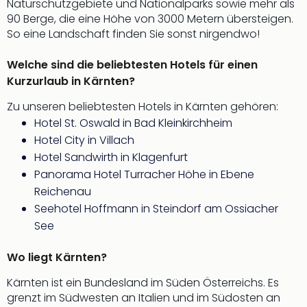
Musi
Naturschutzgebiete und Nationalparks sowie mehr als
Der
90 Berge, die eine Höhe von 3000 Metern übersteigen.
Teuf
So eine Landschaft finden Sie sonst nirgendwo!
träg
Pra
Welche sind die beliebtesten Hotels für einen
Die
Kurzurlaub in Kärnten?
Sch
Zu unseren beliebtesten Hotels in Kärnten gehören:
und
das
Hotel St. Oswald in Bad Kleinkirchheim
Biest
Hotel City in Villach
Wie
Hotel Sandwirth in Klagenfurt
Mari
Panorama Hotel Turracher Höhe in Ebene
Ther
Reichenau
Sta
Seehotel Hoffmann in Steindorf am Ossiacher
Ente
See
Das
Pha
Wo liegt Kärnten?
der
Ope
Kärnten ist ein Bundesland im Süden Österreichs. Es
Köln
grenzt im Südwesten an Italien und im Südosten an
Tan