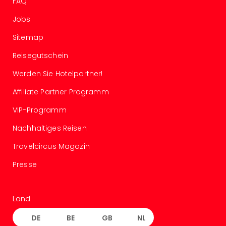
FAQ
–
Jobs
die
Auss
Sitemap
Form
1
Reisegutschein
Die
Werden Sie Hotelpartner!
Auss
alle
Affiliate Partner Programm
Ang
Spor
VIP-Programm
Skiu
Nachhaltiges Reisen
in
Deu
Travelcircus Magazin
Skiu
Presse
in
Öste
Form
1
Land
Reis
DE
BE
GB
NL
Konz