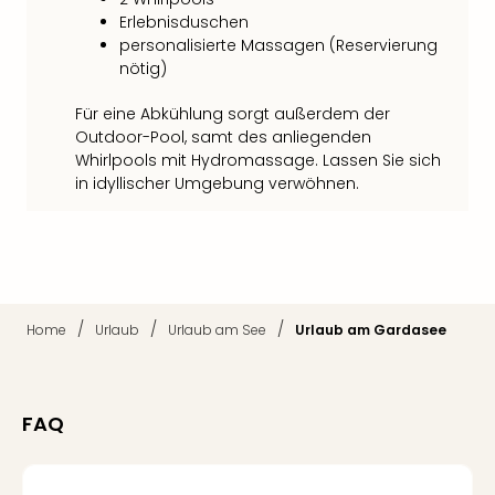
Fest
Erlebnisduschen
Bad
personalisierte Massagen (Reservierung
Bad
nötig)
Veg
Rou
Für eine Abkühlung sorgt außerdem der
Qua
Outdoor-Pool, samt des anliegenden
Com
Whirlpools mit Hydromassage. Lassen Sie sich
Club
in idyllischer Umgebung verwöhnen.
Pret
Wo
alle
Ang
Fest
Dom
/
/
/
Home
Urlaub
Urlaub am See
Urlaub am Gardasee
Fest
Stör
Fest
Mus
FAQ
Fuld
Are