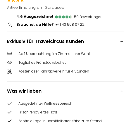
Futu
Aktive Erholung am Gardasee
Bela
4.6
ausgezeichnet
59
Bewertungen
alle
Brauchst du Hilfe?
Ang
+41 43 508 07 22
Wass
Trop
Exklusiv für Travelcircus Kunden
Isla
The
Ab 1 Übernachtung im Zimmer Ihrer Wahl
Erdi
Tägliches Frühstücksbuffet
Rula
Bad
Kostenloser Fahrradverleih für 4 Stunden
Sch
aqu
The
Was wir lieben
&
Bad
Ausgedehnter Wellnessbereich
Sins
Frisch renoviertes Hotel
alle
Ang
Zentrale Lage in unmittelbarer Nähe zum Strand
Zoo