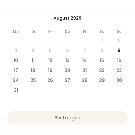
&
Safa
Erle
August 2026
Zoo
Han
Mo
Di
Mi
Do
Fr
Sa
So
Sere
1
2
Park
Allw
3
4
5
6
7
8
9
Müns
10
11
12
13
14
15
16
Zoo
---
---
---
---
---
---
---
Leip
17
18
19
20
21
22
23
---
---
---
---
---
---
---
Safa
24
25
26
27
28
29
30
Beek
---
---
---
---
---
---
---
Ber
31
---
ZOO
Erle
Gels
Welt
Bestätigen
Wal
Nau