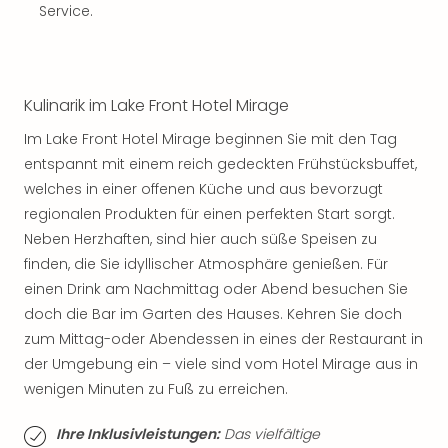
Musi
Service.
Der
Teuf
träg
Pra
Kulinarik im Lake Front Hotel Mirage
Die
Sch
Im Lake Front Hotel Mirage beginnen Sie mit den Tag
und
entspannt mit einem reich gedeckten Frühstücksbuffet,
das
welches in einer offenen Küche und aus bevorzugt
Biest
regionalen Produkten für einen perfekten Start sorgt.
Wie
Neben Herzhaften, sind hier auch süße Speisen zu
Mari
finden, die Sie idyllischer Atmosphäre genießen. Für
Ther
Sta
einen Drink am Nachmittag oder Abend besuchen Sie
Ente
doch die Bar im Garten des Hauses. Kehren Sie doch
Das
zum Mittag-oder Abendessen in eines der Restaurant in
Pha
der Umgebung ein – viele sind vom Hotel Mirage aus in
der
wenigen Minuten zu Fuß zu erreichen.
Ope
Köln
Ihre Inklusivleistungen:
Das vielfältige
Tan