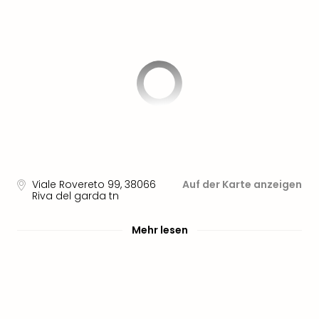
Aqu
Zool
Gar
Berli
alle
Ang
noc
meh
Frei
Hau
Feri
Feri
Viale Rovereto 99
,
38066
Auf der Karte anzeigen
Nac
Riva del garda tn
Dest
Frei
Mehr lesen
Eur
Frei
Deu
Freiz
Nied
Freiz