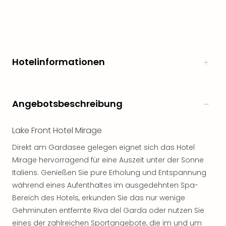
Öste
Freiz
Fran
alle
Ang
Hotelinformationen
Frei
Deu
Freiz
Baye
Angebotsbeschreibung
Freiz
Hes
Lake Front Hotel Mirage
Freiz
Nied
Direkt am Gardasee gelegen eignet sich das Hotel
Freiz
Mirage hervorragend für eine Auszeit unter der Sonne
NRW
Italiens. Genießen Sie pure Erholung und Entspannung
alle
während eines Aufenthaltes im ausgedehnten Spa-
Ang
Musi
Bereich des Hotels, erkunden Sie das nur wenige
&
Gehminuten entfernte Riva del Garda oder nutzen Sie
Sho
eines der zahlreichen Sportangebote, die im und um