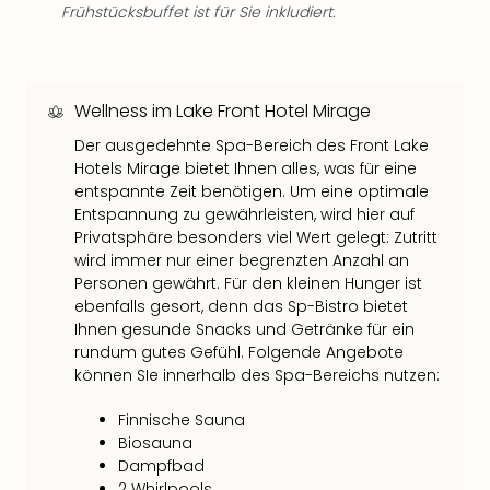
Frühstücksbuffet ist für Sie inkludiert.
der
Vam
alle
Ang
Wellness im Lake Front Hotel Mirage
Sho
&
Der ausgedehnte Spa-Bereich des Front Lake
Thea
Hotels Mirage bietet Ihnen alles, was für eine
ABB
entspannte Zeit benötigen. Um eine optimale
Voy
Entspannung zu gewährleisten, wird hier auf
in
Privatsphäre besonders viel Wert gelegt: Zutritt
Lon
wird immer nur einer begrenzten Anzahl an
Harr
Personen gewährt. Für den kleinen Hunger ist
Pott
ebenfalls gesort, denn das Sp-Bistro bietet
Thea
Ihnen gesunde Snacks und Getränke für ein
rundum gutes Gefühl. Folgende Angebote
Lon
können SIe innerhalb des Spa-Bereichs nutzen:
Frie
Pala
Finnische Sauna
Berli
Biosauna
Fest
Dampfbad
Neu
2 Whirlpools