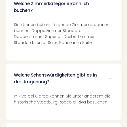
di
Welche Zimmerkategorie kann ich
Ver
buchen?
alle
Ang
Nac
Sie können bei uns folgende Zimmerkategorien
buchen: Doppelzimmer Standard,
Dest
Doppelzimmer Superior, Dreibettzimmer
Musi
Standard, Junior Suite, Panorama Suite
Berli
Ham
NRW
Stut
Köln
Wie
Welche Sehenswürdigkeiten gibt es in
alle
der Umgebung?
Ang
Kultu
In Riva del Garda können Sie unter anderem die
&
historische Stadtburg Rocco di Riva besuchen.
Spor
Nac
Kate
Mus