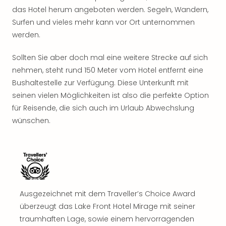
Nac
das Hotel herum angeboten werden. Segeln, Wandern,
Kate
Surfen und vieles mehr kann vor Ort unternommen
Musi
werden.
Starl
Expr
Sollten Sie aber doch mal eine weitere Strecke auf sich
Moul
nehmen, steht rund 150 Meter vom Hotel entfernt eine
Rou
Das
Bushaltestelle zur Verfügung. Diese Unterkunft mit
Musi
seinen vielen Möglichkeiten ist also die perfekte Option
Köni
für Reisende, die sich auch im Urlaub Abwechslung
der
wünschen.
Löw
Die
Eisk
Tarz
MJ
–
Das
Ausgezeichnet mit dem Traveller’s Choice Award
Mich
überzeugt das Lake Front Hotel Mirage mit seiner
Jac
traumhaften Lage, sowie einem hervorragenden