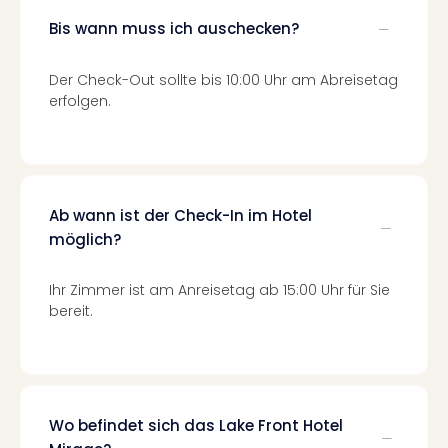
Tec
Bis wann muss ich auschecken?
Sins
Mer
Ben
Der Check-Out sollte bis 10:00 Uhr am Abreisetag
Mus
erfolgen.
Stut
Pors
Mus
Auto
Wolf
Ab wann ist der Check-In im Hotel
BM
möglich?
Mus
in
Ihr Zimmer ist am Anreisetag ab 15:00 Uhr für Sie
Mün
bereit.
Barb
Mus
alle
Ang
Auss
Wo befindet sich das Lake Front Hotel
Ga