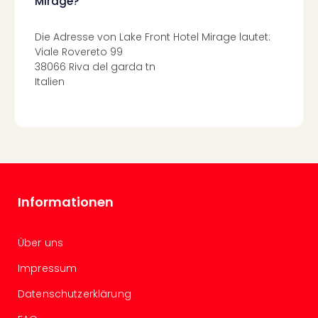
Mirage?
Of
Thro
Stud
Die Adresse von Lake Front Hotel Mirage lautet:
Tour
Viale Rovereto 99
Swar
38066 Riva del garda tn
Krist
Italien
Mini
Wun
Ham
War
Bros.
Stud
Tour
Informationen
Lon
–
The
Über uns
Mak
Impressum
of
Harr
Datenschutzerklärung
Pott
Tita