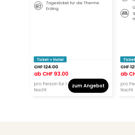
Tagesticket für die Therme
Ü
Erding
q
H
Ticket + Hotel
Ticket
CHF 124.00
CHF 12
ab
CHF 93.00
ab
CH
pro Person für 1
pro Per
zum Angebot
Nacht
Nacht