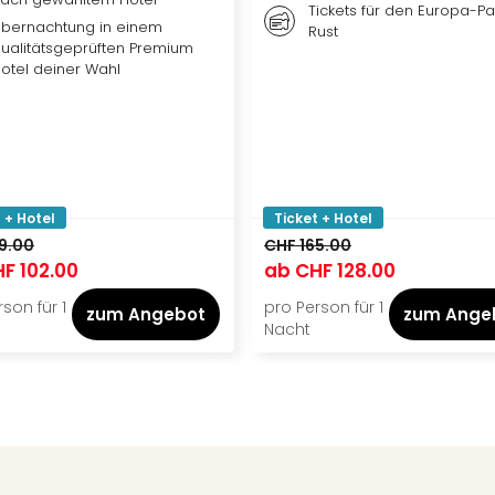
Tickets für den Europa-Par
bernachtung in einem
Rust
ualitätsgeprüften Premium
otel deiner Wahl
 + Hotel
Ticket + Hotel
9.00
CHF 165.00
F 102.00
ab
CHF 128.00
son für 1
pro Person für 1
zum Angebot
zum Ange
Nacht