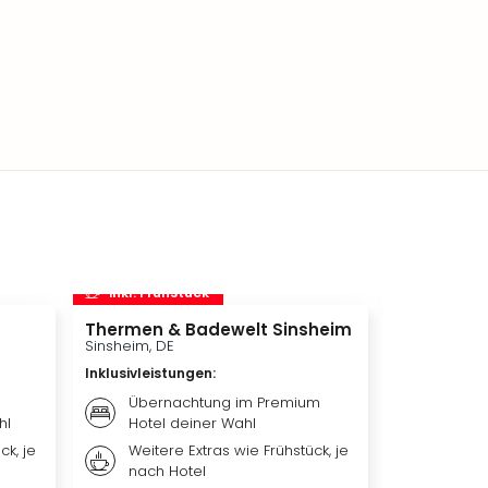
inkl. Frühstück
inkl. Frü
Thermen & Badewelt Sinsheim
Playmobil
Sinsheim, DE
Zirndorf, DE
Inklusivleistungen
:
Inklusivleis
Übernachtung im Premium
Übern
hl
Hotel deiner Wahl
Hotel 
ck, je
Weitere Extras wie Frühstück, je
Frühst
nach Hotel
nach 