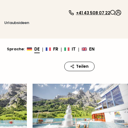
+41 43 508 07 22
Urlaubsideen
DE
FR
IT
EN
Sprache
:
|
|
|
Teilen