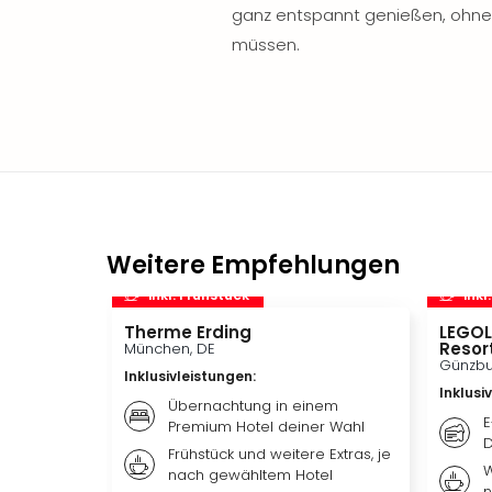
ganz entspannt genießen, ohne
müssen.
Weitere Empfehlungen
inkl. Frühstück
inkl
Therme Erding
LEGOL
Resor
München, DE
Günzbu
Inklusivleistungen
:
Inklusi
Übernachtung in einem
E
Premium Hotel deiner Wahl
D
Frühstück und weitere Extras, je
W
nach gewähltem Hotel
n