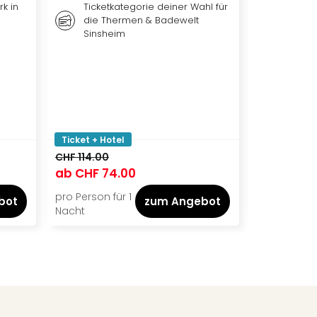
k in
Ticketkategorie deiner Wahl für
Tagest
die Thermen & Badewelt
großen
Sinsheim
Zirndo
Outdo
Ticket + Hotel
Ticket + Ho
CHF 114.00
CHF 93.00
ab
CHF 74.00
ab
CHF 7
pro Person für 1
pro Person f
bot
zum Angebot
Nacht
Nacht