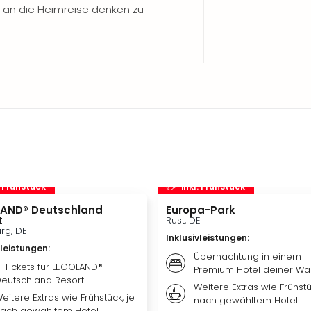
 an die Heimreise denken zu
. Frühstück
inkl. Frühstück
AND® Deutschland
Europa-Park
t
Rust, DE
rg, DE
Inklusivleistungen
:
vleistungen
:
Übernachtung in einem
-Tickets für LEGOLAND®
Premium Hotel deiner Wa
eutschland Resort
Weitere Extras wie Frühstü
eitere Extras wie Frühstück, je
nach gewähltem Hotel
ach gewähltem Hotel