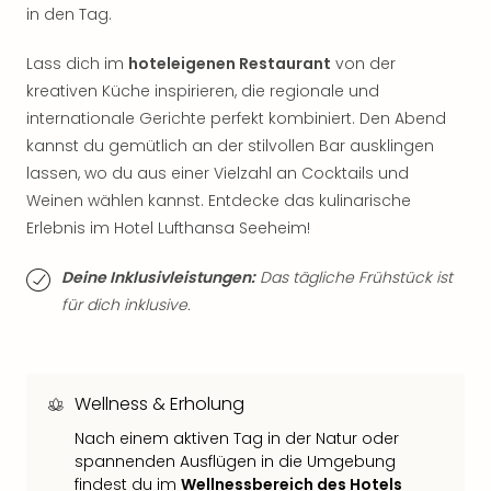
in den Tag.
der
Vam
Lass dich im
hoteleigenen Restaurant
von der
alle
Ang
kreativen Küche inspirieren, die regionale und
Sho
internationale Gerichte perfekt kombiniert. Den Abend
&
kannst du gemütlich an der stilvollen Bar ausklingen
Thea
lassen, wo du aus einer Vielzahl an Cocktails und
ABB
Weinen wählen kannst. Entdecke das kulinarische
Voy
Erlebnis im Hotel Lufthansa Seeheim!
in
Lon
Deine Inklusivleistungen:
Das tägliche Frühstück ist
Harr
für dich inklusive.
Pott
Thea
Lon
Frie
Pala
Wellness & Erholung
Berli
Nach einem aktiven Tag in der Natur oder
Fest
spannenden Ausflügen in die Umgebung
Neu
findest du im
Wellnessbereich des Hotels