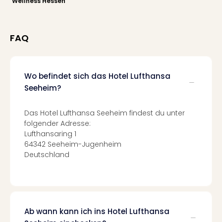
di
Wellness Hessen
Ver
alle
Ang
FAQ
Nac
Dest
Musi
Berli
Wo befindet sich das Hotel Lufthansa
Ham
Seeheim?
NRW
Stut
Das Hotel Lufthansa Seeheim findest du unter
Köln
folgender Adresse:
Wie
Lufthansaring 1
alle
64342 Seeheim-Jugenheim
Ang
Deutschland
Kultu
&
Spor
Nac
Kate
Ab wann kann ich ins Hotel Lufthansa
Mus