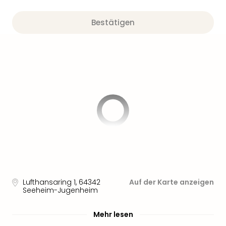
Aqu
Zool
Bestätigen
Gar
Berli
alle
Ang
noc
meh
Frei
Hau
Feri
Feri
Nac
Dest
Frei
Eur
Frei
Lufthansaring 1
,
64342
Auf der Karte anzeigen
Deu
Seeheim-Jugenheim
Freiz
Nied
Mehr lesen
Freiz