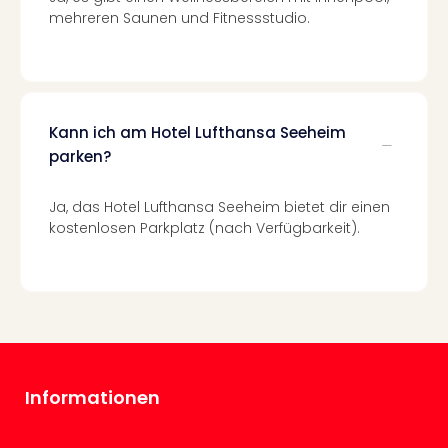
mehreren Saunen und Fitnessstudio.
–
die
Auss
Form
1
Die
Kann ich am Hotel Lufthansa Seeheim
Auss
parken?
alle
Ang
Ja, das Hotel Lufthansa Seeheim bietet dir einen
Spor
kostenlosen Parkplatz (nach Verfügbarkeit).
Skiu
in
Deu
Skiu
in
Öste
Form
1
Informationen
Reis
Konz