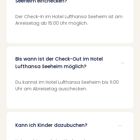
Seeheim einchecken?
Tec
Sins
Der Check-In im Hotel Lufthansa Seeheim ist am
Mer
Anreisetag ab 15:00 Uhr möglich.
Ben
Mus
Stut
Pors
Mus
Bis wann ist der Check-Out im Hotel
Auto
Wolf
Lufthansa Seeheim möglich?
BM
Mus
Du kannst im Hotel Lufthansa Seeheim bis 11:00
in
Uhr am Abreisetag auschecken.
Mün
Barb
Mus
alle
Ang
Kann ich Kinder dazubuchen?
Auss
Ga