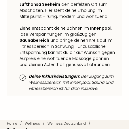
Fest
Lufthansa Seeheim
den perfekten Ort zum
Bad
Abschalten. Hier steht deine Erholung im
Bad
Mittelpunkt – ruhig, modern und wohltuend.
Veg
Rou
Ziehe entspannt deine Bahnen im
Innenpool
,
Qua
löse Verspannungen im großzügigen
Com
Saunabereich
und bringe deinen Kreislauf im
Club
Fitnessbereich in Schwung. Für zusätzliche
Entspannung kannst du dir auf Wunsch gegen
Pret
Aufpreis eine wohltuende Massage gönnen
Wo
und deinen Aufenthalt genussvoll abrunden.
alle
Ang
Deine Inklusivleistungen:
Der Zugang zum
Fest
Wellnessbereich mit Innenpool, Sauna und
Dom
Fitnessbereich ist für dich inklusive.
Fest
Stör
Fest
Mus
Fuld
Are
/
/
/
Home
Wellness
Wellness Deutschland