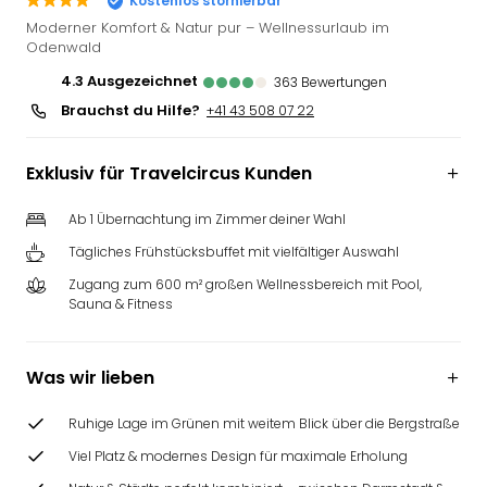
Kostenlos stornierbar
Futu
Moderner Komfort & Natur pur – Wellnessurlaub im
Bela
Odenwald
alle
4.3
ausgezeichnet
363
Bewertungen
Ang
Brauchst du Hilfe?
+41 43 508 07 22
Wass
Trop
Isla
Exklusiv für Travelcircus Kunden
The
Erdi
Ab 1 Übernachtung im Zimmer deiner Wahl
Rula
Tägliches Frühstücksbuffet mit vielfältiger Auswahl
Bad
Sch
Zugang zum 600 m² großen Wellnessbereich mit Pool,
Sauna & Fitness
aqu
The
&
Was wir lieben
Bad
Sins
Ruhige Lage im Grünen mit weitem Blick über die Bergstraße
alle
Ang
Viel Platz & modernes Design für maximale Erholung
Zoo