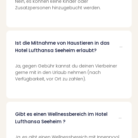
Nein, es können keine Kinder oder
Of
Zusatzpersonen hinzugebucht werden.
Thro
Stud
Tour
Swar
Krist
Mini
Ist die Mitnahme von Haustieren in das
Wun
Hotel Lufthansa Seeheim erlaubt?
Ham
War
Ja, gegen Gebühr kannst du deinen Vierbeiner
Bros.
gerne mit in den Urlaub nehmen (nach
Stud
Verfügbarkeit, vor Ort zu zahlen).
Tour
Lon
–
The
Mak
Gibt es einen Wellnessbereich im Hotel
of
Lufthansa Seeheim ?
Harr
Pott
Tita
Ja, es gibt einen Wellnessbereich mit Innenpool,