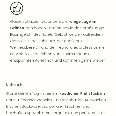
Musi
Der
Teuf
träg
Gäste schätzen besonders die
ruhige Lage im
Pra
Grünen
, den hohen Komfort sowie das großzügige
Die
Sch
Raumgefühl des Hotels. Gelobt werden außerdem
und
das vielseitige Frühstück, der gepflegte
das
Wellnessbereich und der freundliche, professionelle
Biest
Service. Viele berichten von einem rundum
Wie
entspannten Aufenthalt und kommen gerne wieder.
Mari
Ther
Sta
Ente
Kulinarik
Das
Pha
Starte deinen Tag mit einem
köstlichen Frühstück
im
der
Hotel Lufthansa Seeheim. Eine reichhaltige Auswahl an
Ope
frischen Backwaren, saisonalen Früchten und
Köln
herzhaften Spezialitäten sorgt für einen perfekten Start
Tan