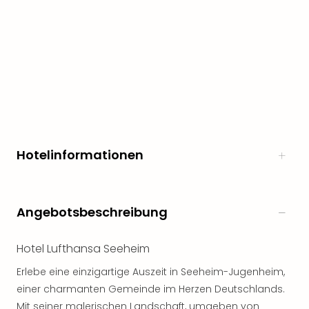
Öste
Freiz
Fran
alle
Ang
Frei
Deu
Freiz
Baye
Freiz
Hotelinformationen
Hes
Freiz
Nied
Freiz
Angebotsbeschreibung
NRW
alle
Hotel Lufthansa Seeheim
Ang
Musi
Erlebe eine einzigartige Auszeit in Seeheim-Jugenheim,
&
einer charmanten Gemeinde im Herzen Deutschlands.
Sho
Mit seiner malerischen Landschaft, umgeben von