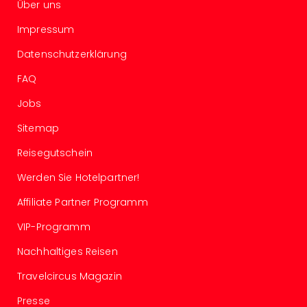
Über uns
Nac
Kate
Impressum
Konz
Karo
Datenschutzerklärung
G
FAQ
Pitbu
Back
Jobs
Boy
Disn
Sitemap
in
Reisegutschein
Con
Schl
Werden Sie Hotelpartner!
Sch
Affiliate Partner Programm
Konz
alle
VIP-Programm
Ang
Fest
Nachhaltiges Reisen
Ikar
Travelcircus Magazin
Festi
Glüc
Presse