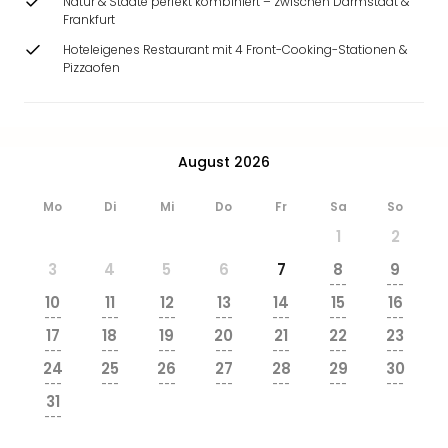
Natur & Städte perfekt kombiniert – zwischen Darmstadt &
&
Frankfurt
Safa
Hoteleigenes Restaurant mit 4 Front-Cooking-Stationen &
Erle
Pizzaofen
Zoo
Han
Sere
Park
August 2026
Allw
Müns
Mo
Di
Mi
Do
Fr
Sa
So
Zoo
Leip
1
2
Safa
3
4
5
6
7
8
9
Beek
---
---
Ber
10
11
12
13
14
15
16
ZOO
---
---
---
---
---
---
---
17
18
19
20
21
22
23
Erle
---
---
---
---
---
---
---
Gels
24
25
26
27
28
29
30
Welt
---
---
---
---
---
---
---
31
Wal
---
Nau