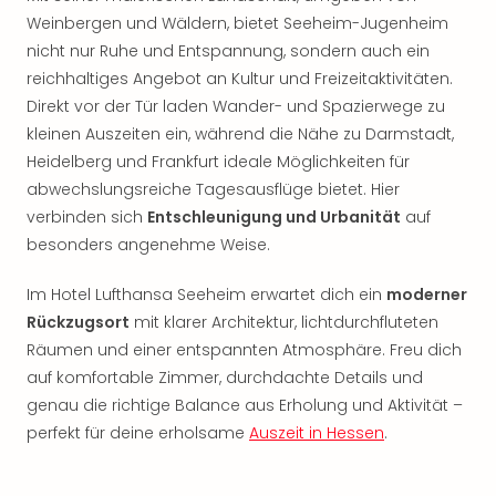
Nac
Weinbergen und Wäldern, bietet Seeheim-Jugenheim
Kate
nicht nur Ruhe und Entspannung, sondern auch ein
Musi
reichhaltiges Angebot an Kultur und Freizeitaktivitäten.
Starl
Direkt vor der Tür laden Wander- und Spazierwege zu
Expr
Moul
kleinen Auszeiten ein, während die Nähe zu Darmstadt,
Rou
Heidelberg und Frankfurt ideale Möglichkeiten für
Das
abwechslungsreiche Tagesausflüge bietet. Hier
Musi
verbinden sich
Entschleunigung und Urbanität
auf
Köni
besonders angenehme Weise.
der
Löw
Im Hotel Lufthansa Seeheim erwartet dich ein
moderner
Die
Rückzugsort
mit klarer Architektur, lichtdurchfluteten
Eisk
Räumen und einer entspannten Atmosphäre. Freu dich
Tarz
MJ
auf komfortable Zimmer, durchdachte Details und
–
genau die richtige Balance aus Erholung und Aktivität –
Das
perfekt für deine erholsame
Auszeit in Hessen
.
Mich
Jac