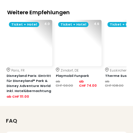
Fest
Bad
Weitere Empfehlungen
Bad
Veg
4.0
4.6
Ticket + Hotel
Ticket + Hotel
Ticket + Hot
Rou
Qua
Com
Club
Pret
Wo
alle
Paris, FR
Zirndorf, DE
Euskirchen, DE
Ang
Disneyland Paris: Eintritt
Playmobil Funpark
Therme Euskir
Fest
für Disneyland® Park &
ab
ab
ab
a
CHF 93.00
CHF 74.00
CHF 108.00
CH
Disney Adventure World
Dom
inkl. Hotelübernachtung
Fest
ab
CHF 111.00
Stör
Fest
Mus
Fuld
FAQ
Are