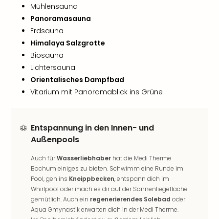
Nac
Mühlensauna
Kate
Panoramasauna
Musi
Erdsauna
Starl
Himalaya Salzgrotte
Expr
Biosauna
Moul
Lichtersauna
Rou
Orientalisches Dampfbad
Das
Musi
Vitarium mit Panoramablick ins Grüne
Köni
der
Löw
Entspannung in den Innen- und
Die
Außenpools
Eisk
Tarz
Auch für
Wasserliebhaber
hat die Medi Therme
MJ
Bochum einiges zu bieten. Schwimm eine Runde im
–
Pool, geh ins
Kneippbecken
, entspann dich im
Das
Whirlpool oder mach es dir auf der Sonnenliegefläche
Mich
gemütlich. Auch ein
regenerierendes Solebad
oder
Jac
Aqua Gmynastik erwarten dich in der Medi Therme.