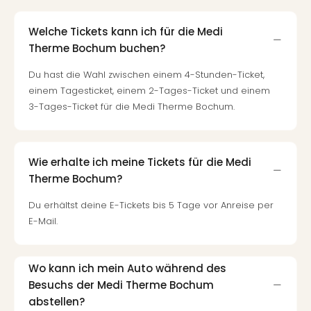
Of
Thro
Welche Tickets kann ich für die Medi
Stud
Therme Bochum buchen?
Tour
Swar
Du hast die Wahl zwischen einem 4-Stunden-Ticket,
Krist
einem Tagesticket, einem 2-Tages-Ticket und einem
Mini
3-Tages-Ticket für die Medi Therme Bochum.
Wun
Ham
War
Bros.
Wie erhalte ich meine Tickets für die Medi
Stud
Therme Bochum?
Tour
Lon
Du erhältst deine E-Tickets bis 5 Tage vor Anreise per
–
E-Mail.
The
Mak
of
Wo kann ich mein Auto während des
Harr
Besuchs der Medi Therme Bochum
Pott
abstellen?
Tita