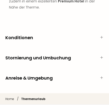
zudem in einem exzellenten
Premium Hotel
in der
der
Nähe der Therme.
Vam
alle
Ang
Sho
&
Thea
Konditionen
ABB
Voy
in
Stornierung und Umbuchung
Lon
Harr
Pott
Thea
Anreise & Umgebung
Lon
Frie
Pala
Berli
/
Home
Thermenurlaub
Fest
Neu