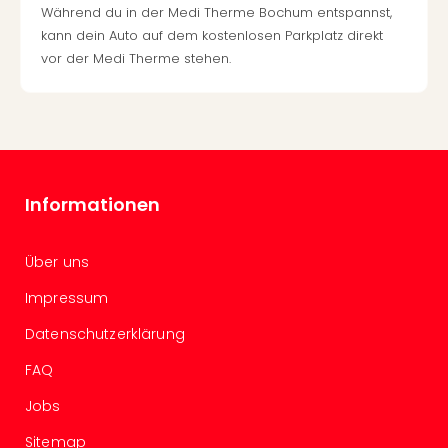
Während du in der Medi Therme Bochum entspannst,
–
kann dein Auto auf dem kostenlosen Parkplatz direkt
die
vor der Medi Therme stehen.
Auss
Form
1
Die
Auss
alle
Ang
Informationen
Spor
Skiu
in
Über uns
Deu
Impressum
Skiu
in
Datenschutzerklärung
Öste
FAQ
Form
1
Jobs
Reis
Konz
Sitemap