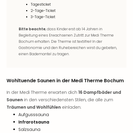
Tagesticket
Öste
2-Tage-Ticket
Freiz
3-Tage-Ticket
Fran
alle
Bitte beachte
, dass Kinder erst ab 14 Jahren in
Ang
Begleitung eines Erwachsenen Zutritt zur Medi Therme
Frei
Bochum erhalten. Die Therme ist textilfrei! In der
Deu
Gastronomie und den Ruhebereichen wirst du gebeten,
Freiz
einen Bademantel zu tragen.
Baye
Freiz
Hes
Freiz
Wohltuende Saunen in der Medi Therme Bochum
Nied
Freiz
In der Medi Therme erwarten dich
16 Dampfbäder und
NRW
Saunen
in den verschiedensten Stilen, die alle zum
alle
Träumen und Wohlfühlen
einladen:
Ang
Aufgusssauna
Musi
Infrarotsauna
&
Sho
Salzsauna