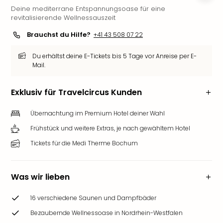
Deine mediterrane Entspannungsoase für eine
Futu
revitalisierende Wellnessauszeit
Bela
alle
Brauchst du Hilfe?
+41 43 508 07 22
Ang
Wass
Du erhältst deine E-Tickets bis 5 Tage vor Anreise per E-
Trop
Mail.
Isla
The
Exklusiv für Travelcircus Kunden
Erdi
Rula
Übernachtung im Premium Hotel deiner Wahl
Bad
Frühstück und weitere Extras, je nach gewähltem Hotel
Sch
aqu
Tickets für die Medi Therme Bochum
The
&
Bad
Was wir lieben
Sins
alle
16 verschiedene Saunen und Dampfbäder
Ang
Bezaubernde Wellnessoase in Nordrhein-Westfalen
Zoo