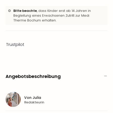
&
Safa
Bitte beachte
, dass Kinder erst ab 14 Jahren in
Erle
Begleitung eines Erwachsenen Zutritt zur Medi
Zoo
Therme Bochum erhalten.
Han
Sere
Park
Allw
Trustpilot
Müns
Zoo
Leip
Safa
Beek
Ber
Angebotsbeschreibung
ZOO
Erle
Gels
Welt
Von
Julia
Redakteurin
Wal
Nau