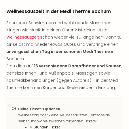
Aqu
Zool
Wellnessauszeit in der Medi Therme Bochum
Gar
Berli
Saunieren, Schwimmen und wohltuende Massagen
alle
klingen wie Musik in deinen Ohren? Ist deine letzte
Ang
Wellnessauszeit
schon wieder viel zu lange her? Dann tu
noc
dir selbst mal wieder etwas Gutes und verbringe einen
meh
unvergesslichen Tag in der schönen Medi Therme
in
Frei
Hau
Bochum.
Feri
Freu dich auf
16 verschiedene Dampfbäder und Saunen
,
Feri
beheizte Innen- und Außenpools, Massagen sowie
Nac
Kosmetikbehandlungen (gegen Aufpreis) – in der Medi
Dest
Therme kommen Körper und Seele wieder in Einklang.
Frei
Eur
Frei
Deu
Deine Ticket-Optionen
Freiz
Wellnesstag oder kleine Wellnessauszeit – entscheide
Nied
selbst und wähle zwischen folgenden Tickets:
4-Stunden-Ticket
Freiz