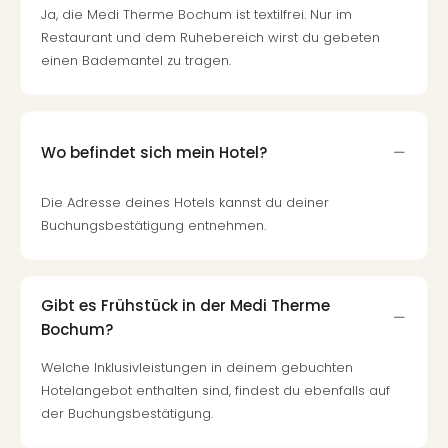
Tec
Ja, die Medi Therme Bochum ist textilfrei. Nur im
Sins
Restaurant und dem Ruhebereich wirst du gebeten
Mer
einen Bademantel zu tragen.
Ben
Mus
Stut
Pors
Wo befindet sich mein Hotel?
Mus
Auto
Die Adresse deines Hotels kannst du deiner
Wolf
Buchungsbestätigung entnehmen.
BM
Mus
in
Mün
Gibt es Frühstück in der Medi Therme
Barb
Bochum?
Mus
alle
Welche Inklusivleistungen in deinem gebuchten
Ang
Hotelangebot enthalten sind, findest du ebenfalls auf
Auss
der Buchungsbestätigung.
Ga