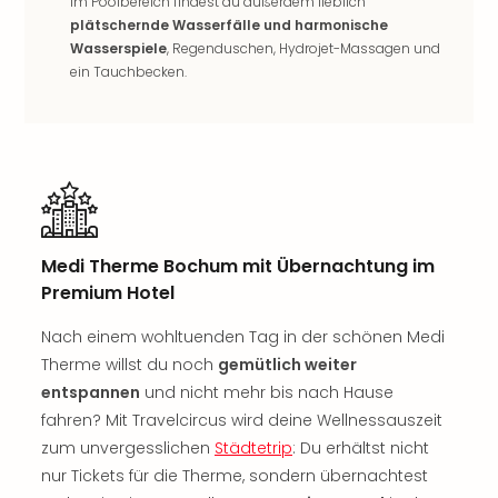
Musi
Im Poolbereich findest du außerdem lieblich
Der
plätschernde Wasserfälle und harmonische
Wasserspiele
, Regenduschen, Hydrojet-Massagen und
Teuf
ein Tauchbecken.
träg
Pra
Die
Sch
und
das
Biest
Wie
Medi Therme Bochum mit Übernachtung im
Mari
Premium Hotel
Ther
Sta
Nach einem wohltuenden Tag in der schönen Medi
Ente
Therme willst du noch
gemütlich weiter
Das
entspannen
und nicht mehr bis nach Hause
Pha
der
fahren? Mit Travelcircus wird deine Wellnessauszeit
Ope
zum unvergesslichen
Städtetrip
: Du erhältst nicht
Köln
nur Tickets für die Therme, sondern übernachtest
Tan