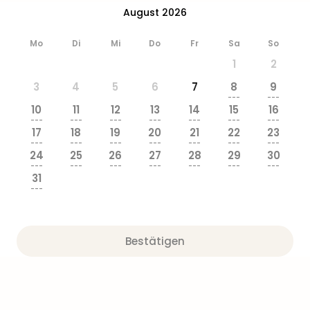
&
August 2026
Safa
Erle
Mo
Di
Mi
Do
Fr
Sa
So
Zoo
1
2
Han
Sere
3
4
5
6
7
8
9
Park
---
---
10
11
12
13
14
15
16
Allw
---
---
---
---
---
---
---
Müns
17
18
19
20
21
22
23
Zoo
---
---
---
---
---
---
---
24
25
26
27
28
29
30
Leip
---
---
---
---
---
---
---
Safa
31
Beek
---
Ber
ZOO
Erle
Bestätigen
Gels
Welt
Wal
Nau