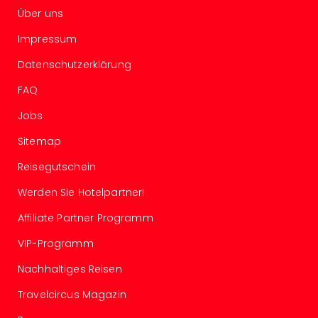
Of
Über uns
Thro
Stud
Impressum
Tour
Datenschutzerklärung
Swar
Krist
FAQ
Mini
Wun
Jobs
Ham
Sitemap
War
Bros.
Reisegutschein
Stud
Tour
Werden Sie Hotelpartner!
Lon
Affiliate Partner Programm
–
The
VIP-Programm
Mak
of
Nachhaltiges Reisen
Harr
Travelcircus Magazin
Pott
Tita