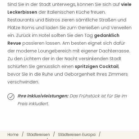
Sind Sie in der Stadt unterwegs, können Sie sich auf
viele
der
Vam
Leckerbissen
der italienischen Küche freuen.
alle
Restaurants und Bistros zieren sämtliche Straßen und
Ang
Plätze Roms und laden Sie zum Genießen und Verweilen
Sho
ein. Zurück im Hotel sollten Sie den Tag
gedanklich
&
Revue
passieren lassen. Am besten eignet sich dafür
Thea
der moderne Loungebereich mit eigener Dachterrasse.
ABB
Zu den Lichtern der in der Nacht versinkenden Stadt
Voy
in
schlürfen Sie genüsslich einen
spritzigen Cocktail
,
Lon
bevor Sie in die Ruhe und Geborgenheit Ihres Zimmers
Harr
verschwinden.
Pott
Thea
Ihre Inklusivleistungen:
Das Frühstück ist für Sie im
Lon
Preis inkludiert.
Frie
Pala
Berli
Fest
Neu
/
/
/
Home
Städtereisen
Städtereisen Europa