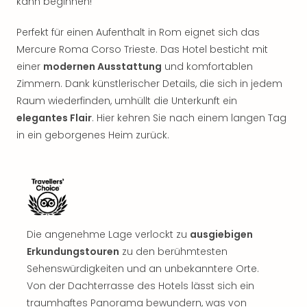
kann beginnen!
Nac
Kate
Perfekt für einen Aufenthalt in Rom eignet sich das
Musi
Mercure Roma Corso Trieste. Das Hotel besticht mit
Starl
Expr
einer
modernen Ausstattung
und komfortablen
Moul
Zimmern. Dank künstlerischer Details, die sich in jedem
Rou
Raum wiederfinden, umhüllt die Unterkunft ein
Das
elegantes Flair
. Hier kehren Sie nach einem langen Tag
Musi
in ein geborgenes Heim zurück.
Köni
der
Löw
Die
Eisk
Tarz
MJ
Die angenehme Lage verlockt zu
ausgiebigen
–
Erkundungstouren
zu den berühmtesten
Das
Sehenswürdigkeiten und an unbekanntere Orte.
Mich
Von der Dachterrasse des Hotels lässt sich ein
Jac
traumhaftes Panorama bewundern, was von