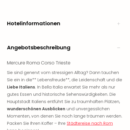
Öste
Freiz
Fran
Hotelinformationen
alle
Ang
Frei
Deu
Angebotsbeschreibung
Freiz
Baye
Freiz
Mercure Roma Corso Trieste
Hes
Sie sind genervt vom stressigen Alltag? Dann tauchen
Freiz
Sie ein in die** Lebensfreude**, die Leidenschaft und die
Nied
Liebe Italiens
. In Bella Italia erwartet Sie mehr als nur
Freiz
NRW
gutes Essen und historische Sehenswürdigkeiten. Die
alle
Hauptstadt Italiens entführt Sie zu traumhaften Plätzen,
Ang
wunderschönen Ausblicken
und unvergesslichen
Musi
Momenten, von denen Sie noch lange träumen werden.
&
Packen Sie Ihren Koffer – Ihre
Städtereise nach Rom
Sho