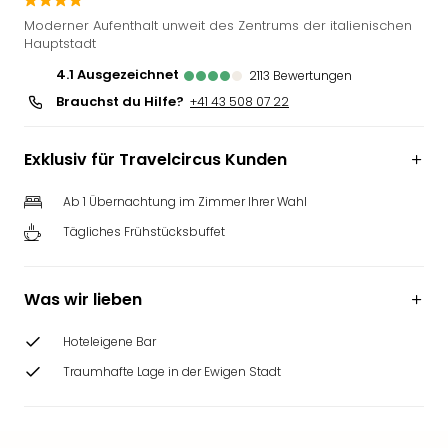
Futu
Moderner Aufenthalt unweit des Zentrums der italienischen
Bela
Hauptstadt
alle
4.1
ausgezeichnet
2113
Bewertungen
Ang
Brauchst du Hilfe?
+41 43 508 07 22
Wass
Trop
Isla
Exklusiv für Travelcircus Kunden
The
Erdi
Ab 1 Übernachtung im Zimmer Ihrer Wahl
Rula
Tägliches Frühstücksbuffet
Bad
Sch
aqu
Was wir lieben
The
&
Hoteleigene Bar
Bad
Sins
Traumhafte Lage in der Ewigen Stadt
alle
Ang
Zoo