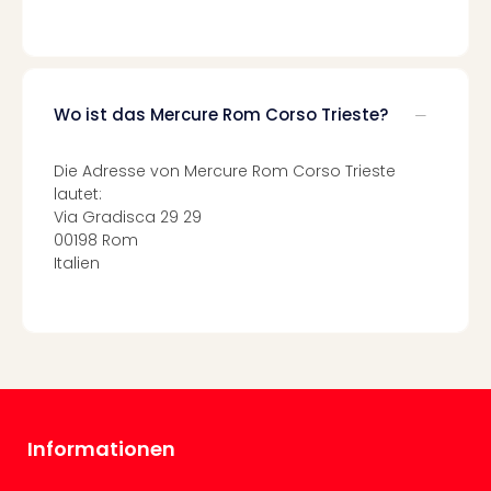
Tec
Sins
Mer
Ben
Mus
Wo ist das Mercure Rom Corso Trieste?
Stut
Pors
Die Adresse von Mercure Rom Corso Trieste
Mus
lautet:
Auto
Via Gradisca 29 29
Wolf
00198 Rom
BM
Italien
Mus
in
Mün
Barb
Mus
alle
Ang
Informationen
Auss
Ga