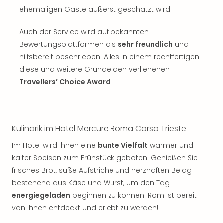
Musi
ehemaligen Gäste äußerst geschätzt wird.
Der
Teuf
Auch der Service wird auf bekannten
träg
Pra
Bewertungsplattformen als
sehr freundlich
und
Die
hilfsbereit beschrieben. Alles in einem rechtfertigen
Sch
diese und weitere Gründe den verliehenen
und
Travellers’ Choice Award
.
das
Biest
Wie
Mari
Kulinarik im Hotel Mercure Roma Corso Trieste
Ther
Sta
Im Hotel wird Ihnen eine
bunte Vielfalt
warmer und
Ente
kalter Speisen zum Frühstück geboten. Genießen Sie
Das
frisches Brot, süße Aufstriche und herzhaften Belag
Pha
bestehend aus Käse und Wurst, um den Tag
der
energiegeladen
beginnen zu können. Rom ist bereit
Ope
von Ihnen entdeckt und erlebt zu werden!
Köln
Tan