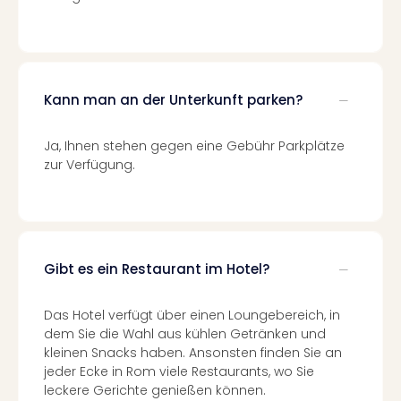
di
Ver
alle
Ang
Nac
Dest
Kann man an der Unterkunft parken?
Musi
Berli
Ja, Ihnen stehen gegen eine Gebühr Parkplätze
Ham
zur Verfügung.
NRW
Stut
Köln
Wie
alle
Gibt es ein Restaurant im Hotel?
Ang
Kultu
&
Das Hotel verfügt über einen Loungebereich, in
Spor
dem Sie die Wahl aus kühlen Getränken und
kleinen Snacks haben. Ansonsten finden Sie an
Nac
jeder Ecke in Rom viele Restaurants, wo Sie
Kate
leckere Gerichte genießen können.
Mus