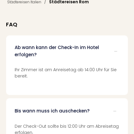
/
Städtereisen Rom
Fest
Städtereisen Italien
Bad
Bad
Veg
FAQ
Rou
Qua
Com
Ab wann kann der Check-In im Hotel
Club
erfolgen?
Pret
Wo
alle
Ihr Zimmer ist am Anreisetag ab 14:00 Uhr für Sie
Ang
bereit.
Fest
Dom
Fest
Stör
Fest
Bis wann muss ich auschecken?
Mus
Fuld
Der Check-Out sollte bis 12:00 Uhr am Abreisetag
Are
erfolgen.