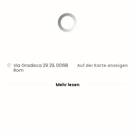
Aqu
Zool
Gar
Berli
alle
Ang
noc
meh
Frei
Hau
Via Gradisca 29 29
,
00198
Auf der Karte anzeigen
Feri
Rom
Feri
Nac
Mehr lesen
Dest
Frei
Eur
Frei
Deu
Freiz
Nied
Freiz