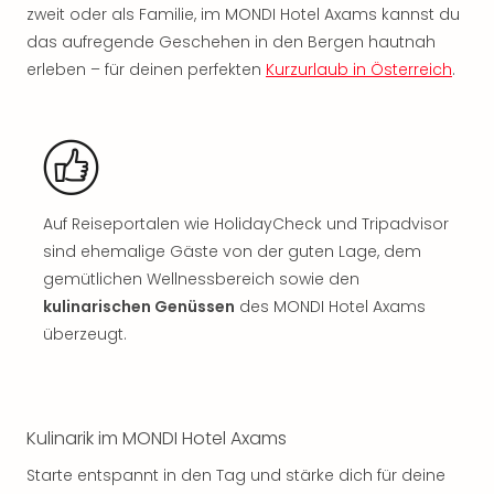
Nac
zweit oder als Familie, im MONDI Hotel Axams kannst du
Kate
das aufregende Geschehen in den Bergen hautnah
Musi
erleben – für deinen perfekten
Kurzurlaub in Österreich
.
Starl
Expr
Moul
Rou
Das
Musi
Auf Reiseportalen wie HolidayCheck und Tripadvisor
Köni
sind ehemalige Gäste von der guten Lage, dem
der
Löw
gemütlichen Wellnessbereich sowie den
Die
kulinarischen Genüssen
des MONDI Hotel Axams
Eisk
überzeugt.
Tarz
MJ
–
Das
Kulinarik im MONDI Hotel Axams
Mich
Jac
Starte entspannt in den Tag und stärke dich für deine