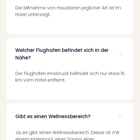
Of
Die Mitnahme von Haustieren jeglicher Art ist im
Thro
Hotel untersagt.
Stud
Tour
Swar
Krist
Mini
Wun
Welcher Flughafen befindet sich in der
Ham
Nähe?
War
Bros.
Der Flughafen Innsbruck befindet sich nur etwa 15
Stud
km vom Hotel entfernt.
Tour
Lon
–
The
Mak
Gibt es einen Wellnessbereich?
of
Harr
Pott
Ja, es gibt einen Wellnessbereich. Dieser ist mit
Tita
einem Innenpool, einer Sauna, einer