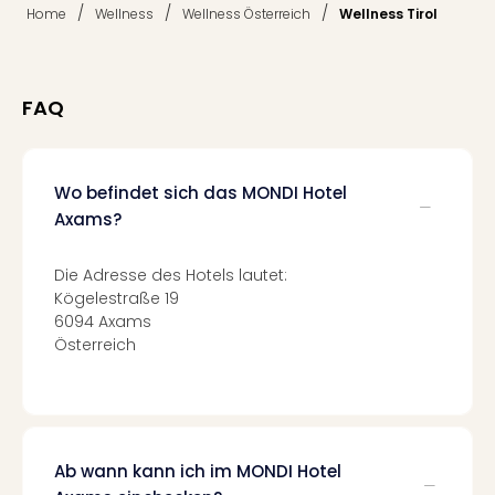
di
/
/
/
Home
Wellness
Wellness Österreich
Wellness Tirol
Ver
alle
Ang
Nac
FAQ
Dest
Musi
Berli
Wo befindet sich das MONDI Hotel
Ham
NRW
Axams?
Stut
Köln
Die Adresse des Hotels lautet:
Wie
Kögelestraße 19
alle
6094 Axams
Ang
Österreich
Kultu
&
Spor
Nac
Kate
Ab wann kann ich im MONDI Hotel
Mus