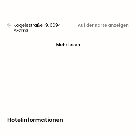
Aqu
Zool
Gar
Berli
Kögelestraße 19
,
6094
Auf der Karte anzeigen
alle
Axams
Ang
noc
Mehr lesen
meh
Frei
Hau
Feri
Feri
Nac
Dest
Frei
Eur
Frei
Deu
Hotelinformationen
Freiz
Nied
Freiz