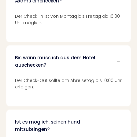
Axams einchecken?
Tec
Sins
Der Check-In ist von Montag bis Freitag ab 16:00
Mer
Uhr möglich.
Ben
Mus
Stut
Pors
Mus
Bis wann muss ich aus dem Hotel
Auto
Wolf
auschecken?
BM
Mus
Der Check-Out sollte am Abreisetag bis 10:00 Uhr
in
erfolgen.
Mün
Barb
Mus
alle
Ang
Ist es möglich, seinen Hund
Auss
mitzubringen?
Ga