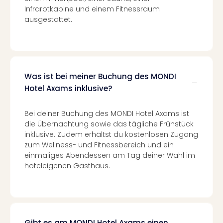
Infrarotkabine und einem Fitnessraum
–
ausgestattet.
die
Auss
Form
1
Die
Auss
Was ist bei meiner Buchung des MONDI
alle
Hotel Axams inklusive?
Ang
Spor
Bei deiner Buchung des MONDI Hotel Axams ist
Skiu
die Übernachtung sowie das tägliche Frühstück
in
inklusive. Zudem erhältst du kostenlosen Zugang
Deu
zum Wellness- und Fitnessbereich und ein
Skiu
einmaliges Abendessen am Tag deiner Wahl im
in
hoteleigenen Gasthaus.
Öste
Form
1
Reis
Konz
Gibt es am MONDI Hotel Axams einen