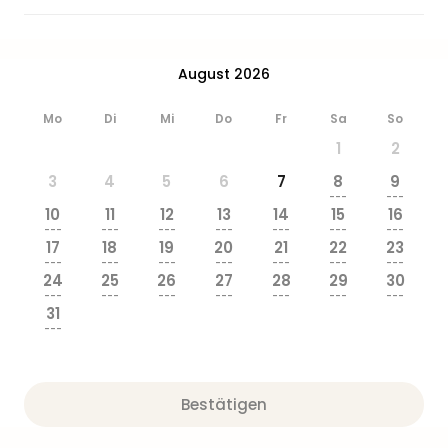
&
Safa
Erle
August 2026
Zoo
Han
Mo
Di
Mi
Do
Fr
Sa
So
Sere
Park
1
2
Allw
3
4
5
6
7
8
9
Müns
---
---
Zoo
10
11
12
13
14
15
16
Leip
---
---
---
---
---
---
---
17
18
19
20
21
22
23
Safa
---
---
---
---
---
---
---
Beek
24
25
26
27
28
29
30
Ber
---
---
---
---
---
---
---
31
ZOO
---
Erle
Gels
Welt
Bestätigen
Wal
Nau