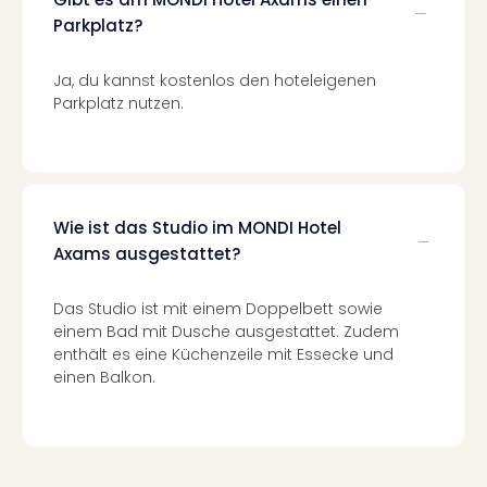
Nac
Parkplatz?
Kate
Konz
Ja, du kannst kostenlos den hoteleigenen
Karo
Parkplatz nutzen.
G
Pitbu
Back
Boy
Disn
in
Wie ist das Studio im MONDI Hotel
Con
Axams ausgestattet?
Schl
Sch
Das Studio ist mit einem Doppelbett sowie
Konz
einem Bad mit Dusche ausgestattet. Zudem
alle
enthält es eine Küchenzeile mit Essecke und
Ang
einen Balkon.
Fest
Ikar
Festi
Glüc