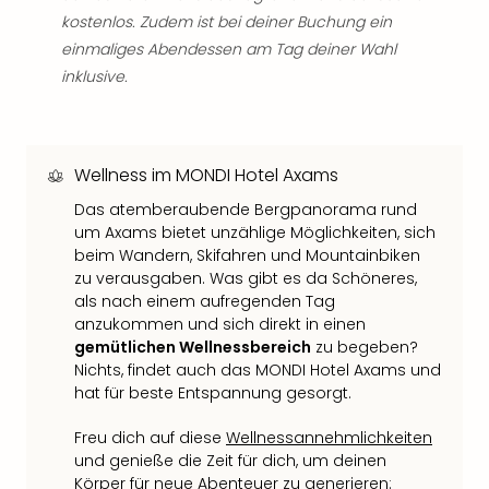
der
kostenlos. Zudem ist bei deiner Buchung ein
Vam
einmaliges Abendessen am Tag deiner Wahl
alle
inklusive.
Ang
Sho
&
Thea
Wellness im MONDI Hotel Axams
ABB
Voy
Das atemberaubende Bergpanorama rund
in
um Axams bietet unzählige Möglichkeiten, sich
beim Wandern, Skifahren und Mountainbiken
Lon
zu verausgaben. Was gibt es da Schöneres,
Harr
als nach einem aufregenden Tag
Pott
anzukommen und sich direkt in einen
Thea
gemütlichen Wellnessbereich
zu begeben?
Lon
Nichts, findet auch das MONDI Hotel Axams und
Frie
hat für beste Entspannung gesorgt.
Pala
Berli
Freu dich auf diese
Wellnessannehmlichkeiten
Fest
und genieße die Zeit für dich, um deinen
Neu
Körper für neue Abenteuer zu generieren: