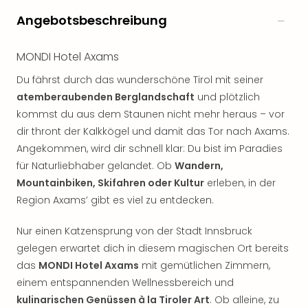
Öste
Angebotsbeschreibung
Freiz
Fran
MONDI Hotel Axams
alle
Ang
Du fährst durch das wunderschöne Tirol mit seiner
Frei
atemberaubenden Berglandschaft
und plötzlich
Deu
kommst du aus dem Staunen nicht mehr heraus – vor
Freiz
dir thront der Kalkkögel und damit das Tor nach Axams.
Baye
Freiz
Angekommen, wird dir schnell klar: Du bist im Paradies
Hes
für Naturliebhaber gelandet. Ob
Wandern,
Freiz
Mountainbiken, Skifahren oder Kultur
erleben, in der
Nied
Region Axams’ gibt es viel zu entdecken.
Freiz
NRW
Nur einen Katzensprung von der Stadt Innsbruck
alle
gelegen erwartet dich in diesem magischen Ort bereits
Ang
das
MONDI Hotel Axams
mit gemütlichen Zimmern,
Musi
einem entspannenden Wellnessbereich und
&
Sho
kulinarischen Genüssen à la Tiroler Art
. Ob alleine, zu