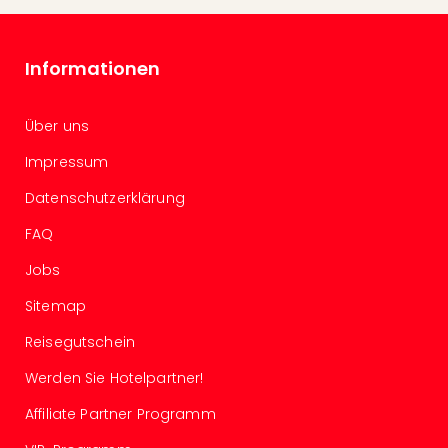
Insel
M’er
Lun
Informationen
Black
Festi
Nibiri
Über uns
Festi
alle
Impressum
Ang
Datenschutzerklärung
Loca
Konz
FAQ
in
Köln
Jobs
Konz
Sitemap
in
Düss
Reisegutschein
Well
Nac
Werden Sie Hotelpartner!
Dest
Affiliate Partner Programm
Well
Deu