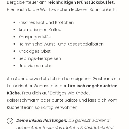
Musi
Bergabenteuer am
reichhaltigen Frühstücksbuffet.
Der
Hier hast du die Wahl zwischen leckeren Schmankerln:
Teuf
träg
Frisches Brot und Brötchen
Pra
Aromatischen Kaffee
Die
Knuspriges Müsli
Sch
Heimnische Wurst- und Käsespezialitäten
und
das
Knackiges Obst
Biest
Lieblings-Eierspeisen
Wie
Und vieles mehr
Mari
Ther
Am Abend erwartet dich im hoteleigenen Gasthaus ein
Sta
kulinarischer Genuss aus der
tirolisch angehauchten
Ente
Küche.
Freu dich auf Deftiges wie Knödel,
Das
Kaiserschmarrn oder bunte Salate und lass dich vom
Pha
Küchenteam so richtig verwöhnen.
der
Ope
Deine Inklusivleistungen:
Du genießt während
Köln
Tan
deines Aufenthalts das tägliche Frühstücksbuffet