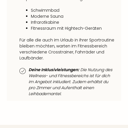
Fest
Bad
Schwimmbad
Bad
Moderne Sauna
Veg
Infrarotkabine
Rou
Fitnessraum mit Hightech-Geräten
Qua
Com
Für alle die auch im Urlaub in ihrer Sportroutine
Club
bleiben möchten, warten im Fitnessbereich
verschiedene Crosstrainer, Fahrräder und
Pret
Laufbänder.
Wo
alle
Deine Inklusivleistungen:
Die Nutzung des
Ang
Wellness- und Fitnessbereichs ist für dich
Fest
im Angebot inkludiert. Zudem erhältst du
Dom
pro Zimmer und Aufenthalt einen
Fest
Leihbademantel.
Stör
Fest
Mus
Fuld
Are