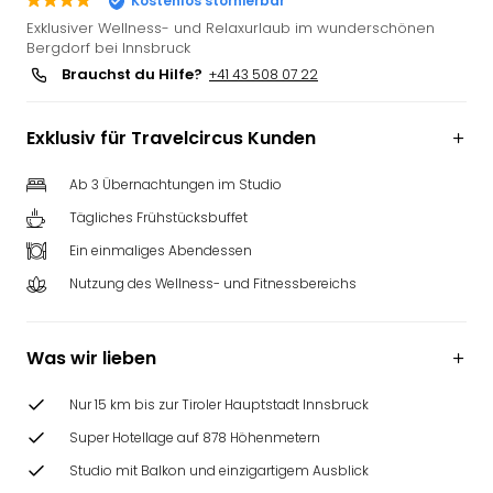
Kostenlos stornierbar
Futu
Exklusiver Wellness- und Relaxurlaub im wunderschönen
Bela
Bergdorf bei Innsbruck
alle
Brauchst du Hilfe?
+41 43 508 07 22
Ang
Wass
Exklusiv für Travelcircus Kunden
Trop
Isla
Ab 3 Übernachtungen im Studio
The
Erdi
Tägliches Frühstücksbuffet
Rula
Ein einmaliges Abendessen
Bad
Nutzung des Wellness- und Fitnessbereichs
Sch
aqu
The
Was wir lieben
&
Bad
Nur 15 km bis zur Tiroler Hauptstadt Innsbruck
Sins
alle
Super Hotellage auf 878 Höhenmetern
Ang
Studio mit Balkon und einzigartigem Ausblick
Zoo