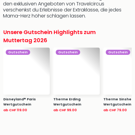
&
den exklusiven Angeboten von Travelcircus
verschenkst du Erlebnisse der Extraklasse, die jedes
Safa
Mama-Herz höher schlagen lassen.
Erle
Zoo
Han
Unsere Gutschein Highlights zum
Sere
Muttertag 2026
Park
Allw
Gutschein
Gutschein
Gutschein
Müns
Zoo
Leip
Safa
Beek
Ber
ZOO
Disneyland® Paris
Therme Erding
Therme Sinshei
Erle
Wertgutschein
Wertgutschein
Wertgutschein
Gels
ab
CHF 119.00
ab
CHF 99.00
ab
CHF 79.00
Welt
Wal
Nau