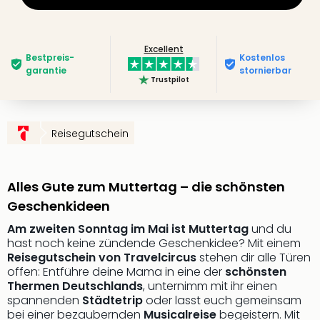
Futu
Bela
alle
Excellent
Bestpreis­
Kostenlos
Ang
garantie
stornierbar
Wass
Trustpilot
Trop
Isla
The
Reisegutschein
Erdi
Rula
Bad
Alles Gute zum Muttertag – die schönsten
Sch
aqu
Geschenkideen
The
Am zweiten Sonntag im Mai ist Muttertag
und du
&
hast noch keine zündende Geschenkidee? Mit einem
Bad
Reisegutschein von Travelcircus
stehen dir alle Türen
Sins
offen: Entführe deine Mama in eine der
schönsten
alle
Thermen Deutschlands
, unternimm mit ihr einen
Ang
spannenden
Städtetrip
oder lasst euch gemeinsam
Zoo
bei einer bezaubernden
Musicalreise
begeistern. Mit