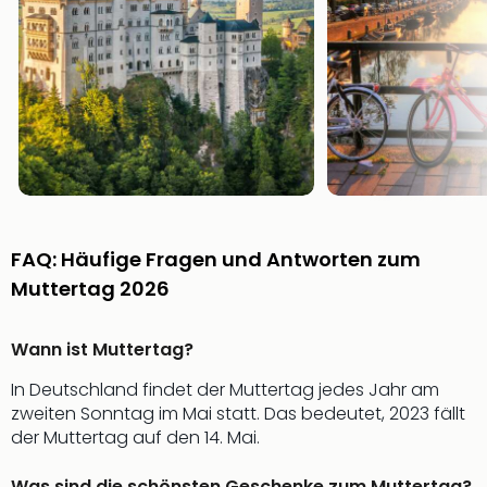
Nac
Kate
Musi
Starl
Expr
Moul
Rou
Das
Musi
Köni
der
FAQ: Häufige Fragen und Antworten zum
Löw
Muttertag 2026
Die
Eisk
Tarz
Wann ist Muttertag?
MJ
In Deutschland findet der Muttertag jedes Jahr am
–
zweiten Sonntag im Mai statt. Das bedeutet, 2023 fällt
Das
der Muttertag auf den 14. Mai.
Mich
Jac
Was sind die schönsten Geschenke zum Muttertag?