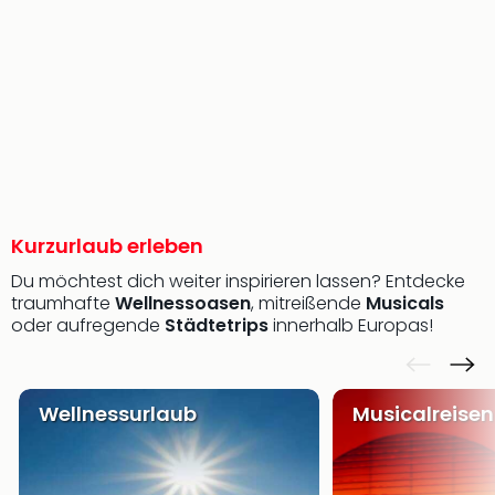
Aqu
Zool
Gar
Berli
alle
Ang
noc
meh
Frei
Hau
Kurzurlaub erleben
Feri
Feri
Du möchtest dich weiter inspirieren lassen? Entdecke
Nac
traumhafte
Wellnessoasen
, mitreißende
Musicals
Dest
oder aufregende
Städtetrips
innerhalb Europas!
Frei
Eur
Frei
Wellnessurlaub
Musicalreisen
Deu
Freiz
Nied
Freiz