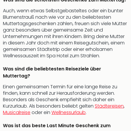
Musi
Der
Auch, wenn etwas Selbstgebasteltes oder ein bunter
Teuf
Blumenstrauß nach wie vor zu den beliebtesten
träg
Muttertagsgeschenken zählen, freuen sich viele Mütter
Pra
ganz besonders über gemeinsame Zeit und
Die
Unternehmungen mit ihren Kindern. Bring deine Mutter
Sch
in diesem Jahr doch mit einem Reisegutschein, einem
und
gemeinsamen Städtetrip oder einer erholsamen
das
Wellnessauszeit im Spa Hotel zum Strahlen.
Biest
Wie
Was sind die beliebtesten Reiseziele über
Mari
Muttertag?
Ther
Sta
Einen gemeinsamen Termin für eine lange Reise zu
Ente
finden, kann schnell zur Herausforderung werden.
Das
Besonders als Geschenk empfiehlt sich daher ein
Pha
Kurzurlaub. Als besonders beliebt gelten
Städtereisen
,
der
Musicalreise
oder ein
Wellnessurlaub
.
Ope
Köln
Was ist das beste Last Minute Geschenk zum
Tan