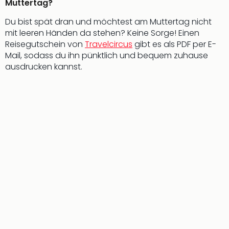
Muttertag?
der
Vam
Du bist spät dran und möchtest am Muttertag nicht
alle
mit leeren Händen da stehen? Keine Sorge! Einen
Ang
Reisegutschein von
Travelcircus
gibt es als PDF per E-
Sho
Mail, sodass du ihn pünktlich und bequem zuhause
&
ausdrucken kannst.
Thea
ABB
Voy
in
Lon
Harr
Pott
Thea
Lon
Frie
Pala
Berli
Fest
Neu