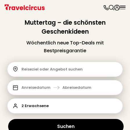
Freiz
&
Muttertag – die schönsten
Feri
Geschenkideen
Nac
Kate
Wöchentlich neue Top-Deals mit
Frei
Bestpreisgarantie
Disn
Paris
Phan
Reiseziel oder Angebot suchen
Heid
Park
Mov
Anreisedatum
Abreisedatum
Park
Play
Funp
2 Erwachsene
Trips
Eftel
LEG
Suchen
Deu