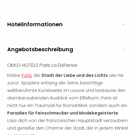
Öste
Freiz
Fran
Hotelinformationen
alle
Ang
Frei
Deu
Angebotsbeschreibung
Freiz
Baye
Freiz
OKKO HOTELS Paris La Défense
Hes
Erlebe
Paris
, die
Stadt der Liebe und des Lichts
wie nie
Freiz
zuvor. Spaziere entlang der Seine, besichtige
Nied
weltberühmte Kunstwerke im Louvre und bestaune den
Freiz
NRW
atemberaubenden Ausblick vom Eiffelturm. Paris ist
alle
nicht nur ein Traumziel für Romantiker, sondern auch ein
Ang
Paradies für Feinschmecker und Modebegeisterte
.
Musi
Lass dich von der französischen Hauptstadt verzaubern
&
und genieße den Charme der Stadt, der in jedem Winkel
Sho