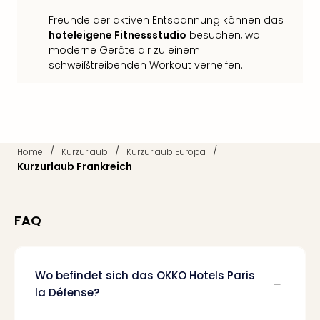
Fest
Freunde der aktiven Entspannung können das
Bad
hoteleigene Fitnessstudio
besuchen, wo
Bad
moderne Geräte dir zu einem
Veg
schweißtreibenden Workout verhelfen.
Rou
Qua
Com
Club
Pret
Wo
/
/
/
Home
Kurzurlaub
Kurzurlaub Europa
alle
Kurzurlaub Frankreich
Ang
Fest
Dom
FAQ
Fest
Stör
Fest
Mus
Wo befindet sich das OKKO Hotels Paris
Fuld
la Défense?
Are