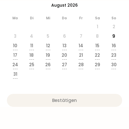
&
August 2026
Safa
Erle
Mo
Di
Mi
Do
Fr
Sa
So
Zoo
1
2
Han
Sere
3
4
5
6
7
8
9
Park
10
11
12
13
14
15
16
Allw
---
---
---
---
---
---
---
Müns
17
18
19
20
21
22
23
Zoo
---
---
---
---
---
---
---
24
25
26
27
28
29
30
Leip
---
---
---
---
---
---
---
Safa
31
Beek
---
Ber
ZOO
Erle
Bestätigen
Gels
Welt
Wal
Nau