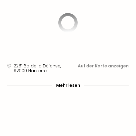
Aqu
Zool
Gar
Berli
alle
Ang
noc
meh
Frei
Hau
2261 Bd de la Défense
,
Auf der Karte anzeigen
Feri
92000
Nanterre
Feri
Nac
Mehr lesen
Dest
Frei
Eur
Frei
Deu
Freiz
Nied
Freiz