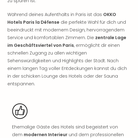
zu spüren ist.
Nac
Kate
Während deines Aufenthalts in Paris ist das
OKKO
Musi
Hotels Paris la Défense
die perfekte Wahl für dich und
Starl
Expr
beeindruckt mit modernem Design, hervorragendem
Moul
Service und komfortablen Zimmern. Die
zentrale Lage
Rou
im Geschäftsviertel von Paris
, ermöglicht dir einen
Das
schnellen Zugang zu allen wichtigen
Musi
Sehenswürdigkeiten und Highlights der Stadt. Nach
Köni
einem langen Tag voller Entdeckungen kannst du dich
der
in der schicken Lounge des Hotels oder der Sauna
Löw
entspannen.
Die
Eisk
Tarz
MJ
–
Das
Mich
Ehemalige Gäste des Hotels sind begeistert von
Jac
dem
modernen Interieur
und dem professionellen