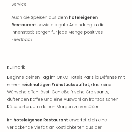
Musi
Service.
Der
Teuf
Auch die Speisen aus dem
hoteleigenen
träg
Restaurant
sowie die gute Anbindung in die
Pra
Innenstadt sorgen für jede Menge positives
Die
Sch
Feedback.
und
das
Biest
Wie
Kulinarik
Mari
Beginne deinen Tag im OKKO Hotels Paris la Défense mit
Ther
Sta
einem
reichhaltigen Frühstücksbuffet
, das keine
Ente
Wünsche offen lässt. Genieße frische Croissants,
Das
duftenden Kaffee und eine Auswahl an französischen
Pha
Käsesorten, um deinen Morgen zu versüßen.
der
Ope
Im
hoteleigenen Restaurant
erwartet dich eine
Köln
verlockende Vielfalt an Köstlichkeiten aus der
Tan