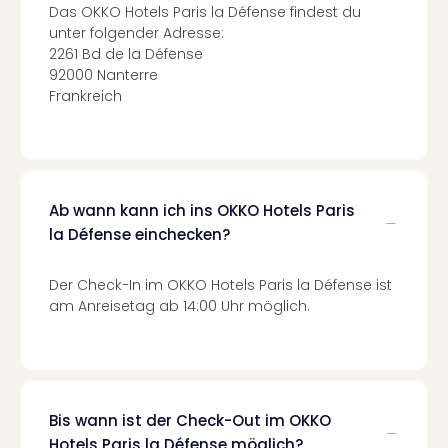
di
Das OKKO Hotels Paris la Défense findest du
Ver
unter folgender Adresse:
alle
2261 Bd de la Défense
Ang
92000 Nanterre
Nac
Frankreich
Dest
Musi
Berli
Ham
NRW
Ab wann kann ich ins OKKO Hotels Paris
Stut
la Défense einchecken?
Köln
Wie
alle
Der Check-In im OKKO Hotels Paris la Défense ist
am Anreisetag ab 14:00 Uhr möglich.
Ang
Kultu
&
Spor
Nac
Kate
Bis wann ist der Check-Out im OKKO
Mus
Hotels Paris la Défense möglich?