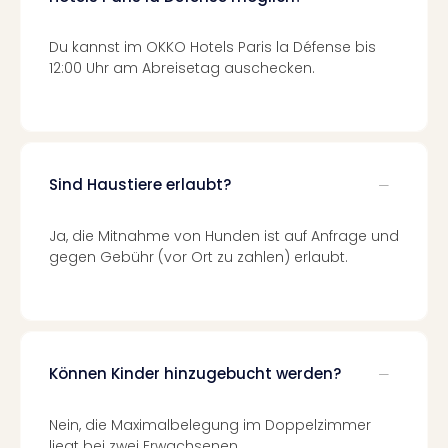
Tec
Sins
Du kannst im OKKO Hotels Paris la Défense bis
Mer
12:00 Uhr am Abreisetag auschecken.
Ben
Mus
Stut
Pors
Mus
Sind Haustiere erlaubt?
Auto
Wolf
BM
Ja, die Mitnahme von Hunden ist auf Anfrage und
Mus
gegen Gebühr (vor Ort zu zahlen) erlaubt.
in
Mün
Barb
Mus
alle
Können Kinder hinzugebucht werden?
Ang
Auss
Nein, die Maximalbelegung im Doppelzimmer
Ga
liegt bei zwei Erwachsenen.