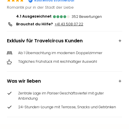
Kostenlos stornierbar
Futu
Romantik pur in der Stadt der Liebe
Bela
4.1
ausgezeichnet
352
Bewertungen
alle
Brauchst du Hilfe?
Ang
+41 43 508 07 22
Wass
Trop
Exklusiv für Travelcircus Kunden
Isla
The
Ab 1 Übernachtung im modernen Doppelzimmer
Erdi
Tägliches Frühstück mit reichhaltiger Auswahl
Rula
Bad
Sch
Was wir lieben
aqu
The
Zentrale Lage im Pariser Geschäftsviertel mit guter
&
Anbindung
Bad
Sins
24-Stunden-Lounge mit Terrasse, Snacks und Getränken
alle
Ang
Zoo