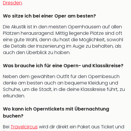
Fest
Dresden
.
Bad
Bad
Wo sitze ich bei einer Oper am besten?
Veg
Die Akustik ist in den meisten Opernhäusern auf allen
Rou
Plätzen herausragend. Mittig liegende Plätze sind oft
Qua
eine gute Wahl, denn du hast die Möglichkeit, sowohl
Com
die Details der Inszenierung im Auge zu behalten, als
Club
auch den Überblick zu haben.
Pret
Wo
Was brauche ich für eine Opern- und Klassikreise?
alle
Ang
Neben dem gewählten Outfit für den Opernbesuch
Fest
denke am besten auch an bequeme Kleidung und
Dom
Schuhe, um die Stadt, in die deine Klassikreise führt, zu
Fest
erkunden.
Stör
Fest
Wo kann ich Operntickets mit Übernachtung
Mus
buchen?
Fuld
Are
Bei
Travelcircus
wird dir direkt ein Paket aus Ticket und