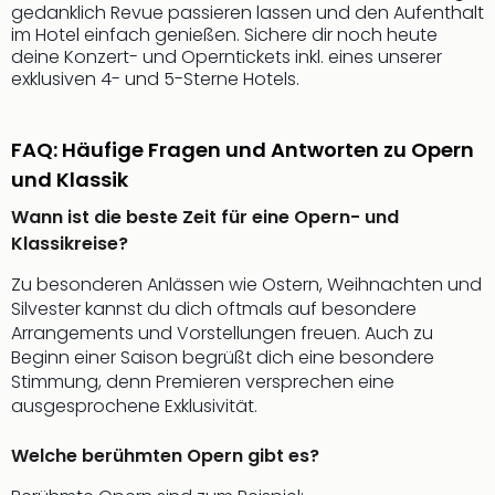
Nac
gedanklich Revue passieren lassen und den Aufenthalt
im Hotel einfach genießen. Sichere dir noch heute
Kate
deine Konzert- und Operntickets inkl. eines unserer
Musi
exklusiven 4- und 5-Sterne Hotels.
Starl
Expr
Moul
FAQ: Häufige Fragen und Antworten zu Opern
Rou
und Klassik
Das
Musi
Wann ist die beste Zeit für eine Opern- und
Köni
Klassikreise?
der
Löw
Zu besonderen Anlässen wie Ostern, Weihnachten und
Die
Silvester kannst du dich oftmals auf besondere
Eisk
Arrangements und Vorstellungen freuen. Auch zu
Tarz
Beginn einer Saison begrüßt dich eine besondere
MJ
Stimmung, denn Premieren versprechen eine
–
ausgesprochene Exklusivität.
Das
Mich
Welche berühmten Opern gibt es?
Jac