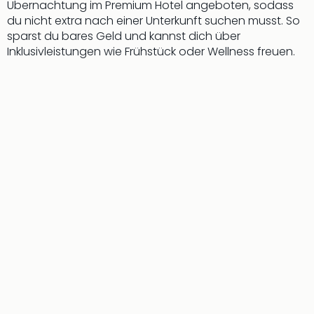
di
Übernachtung im Premium Hotel angeboten, sodass
Ver
du nicht extra nach einer Unterkunft suchen musst. So
alle
sparst du bares Geld und kannst dich über
Ang
Inklusivleistungen wie Frühstück oder Wellness freuen.
Nac
Dest
Musi
Berli
Ham
NRW
Stut
Köln
Wie
alle
Ang
Kultu
&
Spor
Nac
Kate
Mus