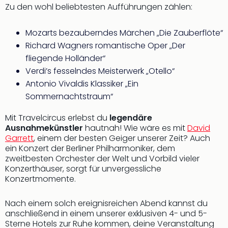
Zu den wohl beliebtesten Aufführungen zählen:
Öste
Freiz
Fran
Mozarts bezauberndes Märchen „Die Zauberflöte“
alle
Richard Wagners romantische Oper „Der
Ang
fliegende Holländer“
Frei
Verdi’s fesselndes Meisterwerk „Otello“
Deu
Antonio Vivaldis Klassiker „Ein
Freiz
Sommernachtstraum“
Baye
Freiz
Mit Travelcircus erlebst du
legendäre
Hes
Ausnahmekünstler
hautnah! Wie wäre es mit
David
Freiz
Garrett
, einem der besten Geiger unserer Zeit? Auch
Nied
ein Konzert der Berliner Philharmoniker, dem
Freiz
zweitbesten Orchester der Welt und Vorbild vieler
NRW
Konzerthäuser, sorgt für unvergessliche
alle
Konzertmomente.
Ang
Musi
Nach einem solch ereignisreichen Abend kannst du
&
anschließend in einem unserer exklusiven 4- und 5-
Sho
Sterne Hotels zur Ruhe kommen, deine Veranstaltung