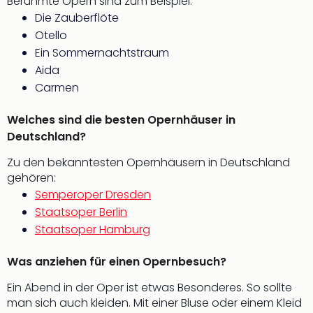
Berühmte Opern sind zum Beispiel:
Musi
Der
Die Zauberflöte
Teuf
Otello
träg
Ein Sommernachtstraum
Pra
Aida
Die
Carmen
Sch
und
Welches sind die besten Opernhäuser in
das
Deutschland?
Biest
Wie
Zu den bekanntesten Opernhäusern in Deutschland
Mari
gehören:
Ther
Semperoper Dresden
Sta
Staatsoper Berlin
Ente
Staatsoper Hamburg
Das
Pha
Was anziehen für einen Opernbesuch?
der
Ope
Ein Abend in der Oper ist etwas Besonderes. So sollte
Köln
man sich auch kleiden. Mit einer Bluse oder einem Kleid
Tan