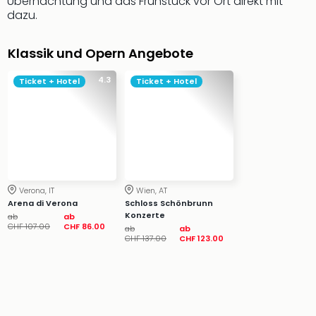
Übernachtung und das Frühstück vor Ort direkt mit
&
dazu.
Safa
Erle
Klassik und Opern Angebote
Zoo
Han
4.3
Ticket + Hotel
Ticket + Hotel
Sere
Park
Allw
Müns
Zoo
Leip
Safa
Verona, IT
Wien, AT
Beek
Arena di Verona
Schloss Schönbrunn
Ber
Konzerte
ab
ab
ZOO
CHF 107.00
CHF 86.00
ab
ab
CHF 137.00
CHF 123.00
Erle
Gels
Welt
Wal
Nau