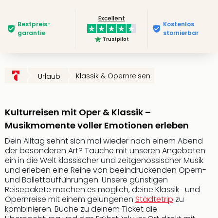
Futu
Excellent
Bela
Bestpreis­
Kostenlos
alle
garantie
stornierbar
Trustpilot
Ang
Wass
Trop
Isla
Klassik & Opernreisen
Urlaub
The
Erdi
Rula
Kulturreisen mit Oper & Klassik –
Bad
Musikmomente voller Emotionen erleben
Sch
aqu
Dein Alltag sehnt sich mal wieder nach einem Abend
The
der besonderen Art? Tauche mit unseren Angeboten
&
ein in die Welt klassischer und zeitgenössischer Musik
und erleben eine Reihe von beeindruckenden Opern-
Bad
und Ballettaufführungen. Unsere günstigen
Sins
Reisepakete machen es möglich, deine Klassik- und
alle
Opernreise mit einem gelungenen
Städtetrip
zu
Ang
kombinieren. Buche zu deinem Ticket die
Zoo