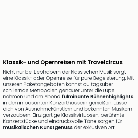
Aqu
Zool
Gar
Berli
alle
Ang
noc
meh
Frei
Klassik- und Opernreisen mit Travelcircus
Hau
Feri
Nicht nur bei Liebhabern der klassischen Musik sorgt
Feri
eine Klassik- oder Opernreise für pure Begeisterung. Mit
Nac
unseren Paketangeboten kannst du tagsüber
Dest
schillernde Metropolen genauer unter die Lupe
Frei
nehmen und am Abend
fulminante Bühnenhighlights
in den imposanten Konzerthäusern genießen. Lasse
Eur
dich von Ausnahmekünstlern und bekannten Musikern
Frei
verzaubern. Einzigartige Klassikvirtuosen, berühmte
Deu
Konzertstücke und eindrucksvolle Töne sorgen für
Freiz
musikalischen Kunstgenuss
der exklusiven Art.
Nied
Freiz