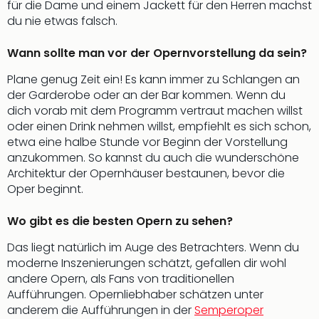
für die Dame und einem Jackett für den Herren machst
der
du nie etwas falsch.
Vam
alle
Wann sollte man vor der Opernvorstellung da sein?
Ang
Sho
Plane genug Zeit ein! Es kann immer zu Schlangen an
&
der Garderobe oder an der Bar kommen. Wenn du
Thea
dich vorab mit dem Programm vertraut machen willst
ABB
oder einen Drink nehmen willst, empfiehlt es sich schon,
Voy
etwa eine halbe Stunde vor Beginn der Vorstellung
in
anzukommen. So kannst du auch die wunderschöne
Lon
Architektur der Opernhäuser bestaunen, bevor die
Harr
Oper beginnt.
Pott
Thea
Wo gibt es die besten Opern zu sehen?
Lon
Frie
Das liegt natürlich im Auge des Betrachters. Wenn du
Pala
moderne Inszenierungen schätzt, gefallen dir wohl
Berli
andere Opern, als Fans von traditionellen
Fest
Aufführungen. Opernliebhaber schätzen unter
Neu
anderem die Aufführungen in der
Semperoper