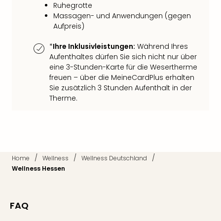
Fest
Ruhegrotte
Bad
Massagen- und Anwendungen (gegen
Bad
Aufpreis)
Veg
*
Ihre Inklusivleistungen:
Während Ihres
Rou
Aufenthaltes dürfen Sie sich nicht nur über
Qua
eine 3-Stunden-Karte für die Wesertherme
Com
freuen – über die MeineCardPlus erhalten
Club
Sie zusätzlich 3 Stunden Aufenthalt in der
Pret
Therme.
Wo
alle
Ang
Fest
Dom
Fest
/
/
/
Home
Wellness
Wellness Deutschland
Stör
Wellness Hessen
Fest
Mus
Fuld
FAQ
Are