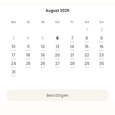
&
Safa
August 2026
Erle
Zoo
Mo
Di
Mi
Do
Fr
Sa
So
Han
1
2
Sere
Park
3
4
5
6
7
8
9
Allw
---
---
---
10
11
12
13
14
15
16
Müns
---
---
---
---
---
---
---
Zoo
17
18
19
20
21
22
23
Leip
---
---
---
---
---
---
---
24
25
26
27
28
29
30
Safa
---
---
---
---
---
---
---
Beek
31
Ber
---
ZOO
Erle
Gels
Bestätigen
Welt
Wal
Nau