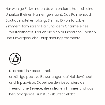
Nac
Kate
Nur wenige Fußminuten davon entfernt, hat sich eine
Musi
Unterkunft einen Namen gemacht. Das Palmenbad
Starl
Boutiquehotel empfängt Sie mit 15 komfortablen
Expr
Zimmern, familiärem Flair und dem Charme eines
Moul
Großstadthotels. Freuen Sie sich auf köstliche Speisen
Rou
und unvergessliche Entspannungsmomente!
Das
Musi
Köni
der
Löw
Die
Eisk
Das Hotel in Kassel erhält
Tarz
unzählige positive Bewertungen auf HolidayCheck
MJ
und Tripadvisor. Dabei werden besonders der
–
freundliche Service, die schönen Zimmer
und das
Das
hervorragende Frühstücksbuffet gelobt.
Mich
Jac