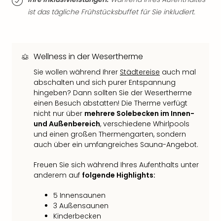
der
ist das tägliche Frühstücksbuffet für Sie inkludiert.
Vam
alle
Ang
Sho
Wellness in der Wesertherme
&
Sie wollen während Ihrer
Städtereise
auch mal
Thea
abschalten und sich purer Entspannung
ABB
hingeben? Dann sollten Sie der Wesertherme
Voy
einen Besuch abstatten! Die Therme verfügt
in
nicht nur über
mehrere Solebecken im Innen-
Lon
und Außenbereich
, verschiedene Whirlpools
Harr
und einen großen Thermengarten, sondern
Pott
auch über ein umfangreiches Sauna-Angebot.
Thea
Lon
Freuen Sie sich während Ihres Aufenthalts unter
Frie
anderem auf
folgende Highlights:
Pala
Berli
5 Innensaunen
Fest
3 Außensaunen
Neu
Kinderbecken