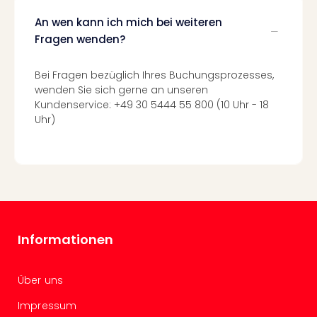
Of
Thro
An wen kann ich mich bei weiteren
Stud
Fragen wenden?
Tour
Swar
Bei Fragen bezüglich Ihres Buchungsprozesses,
Krist
wenden Sie sich gerne an unseren
Mini
Kundenservice: +49 30 5444 55 800 (10 Uhr - 18
Wun
Uhr)
Ham
War
Bros.
Stud
Tour
Lon
–
The
Informationen
Mak
of
Über uns
Harr
Pott
Impressum
Tita