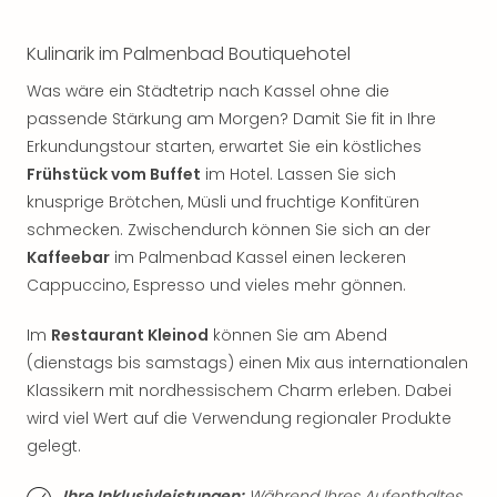
Musi
Der
Teuf
Kulinarik im Palmenbad Boutiquehotel
träg
Was wäre ein Städtetrip nach Kassel ohne die
Pra
passende Stärkung am Morgen? Damit Sie fit in Ihre
Die
Erkundungstour starten, erwartet Sie ein köstliches
Sch
und
Frühstück vom Buffet
im Hotel. Lassen Sie sich
das
knusprige Brötchen, Müsli und fruchtige Konfitüren
Biest
schmecken. Zwischendurch können Sie sich an der
Wie
Kaffeebar
im Palmenbad Kassel einen leckeren
Mari
Cappuccino, Espresso und vieles mehr gönnen.
Ther
Sta
Im
Restaurant Kleinod
können Sie am Abend
Ente
(dienstags bis samstags) einen Mix aus internationalen
Das
Klassikern mit nordhessischem Charm erleben. Dabei
Pha
der
wird viel Wert auf die Verwendung regionaler Produkte
Ope
gelegt.
Köln
Tan
Ihre Inklusivleistungen:
Während Ihres Aufenthaltes