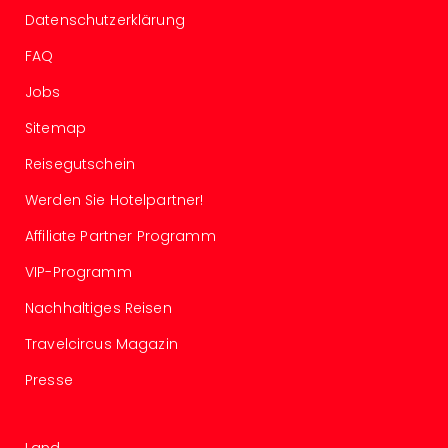
–
Datenschutzerklärung
die
FAQ
Auss
Form
Jobs
1
Sitemap
Die
Auss
Reisegutschein
alle
Ang
Werden Sie Hotelpartner!
Spor
Affiliate Partner Programm
Skiu
in
VIP-Programm
Deu
Skiu
Nachhaltiges Reisen
in
Travelcircus Magazin
Öste
Form
Presse
1
Reis
Konz
Land