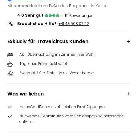
Futu
Modernes Hotel am Fuße des Bergparks in Kassel
Bela
4.0
sehr gut
51
Bewertungen
alle
Brauchst du Hilfe?
+41 43 508 07 22
Ang
Wass
Trop
Exklusiv für Travelcircus Kunden
Isla
The
Ab 1 Übernachtung im Zimmer Ihrer Wahl
Erdi
Tägliches Frühstückbuffet
Rula
Zweimal 3 Std. Eintritt in die Wesertherme
Bad
Sch
aqu
Was wir lieben
The
&
MeineCardPlus mit zahlreichen Ermäßigungen
Bad
Sins
Nur wenige Gehminuten vom Schlosspark Wilhemshöhe
alle
entfernt
Ang
Zoo