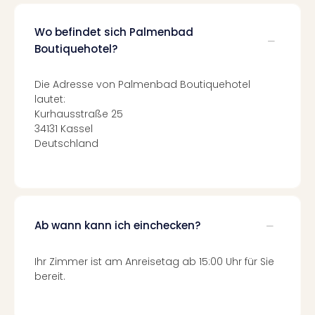
di
Ver
alle
Wo befindet sich Palmenbad
Ang
Boutiquehotel?
Nac
Dest
Die Adresse von Palmenbad Boutiquehotel
Musi
lautet:
Berli
Kurhausstraße 25
Ham
34131 Kassel
NRW
Deutschland
Stut
Köln
Wie
alle
Ang
Ab wann kann ich einchecken?
Kultu
&
Ihr Zimmer ist am Anreisetag ab 15:00 Uhr für Sie
Spor
bereit.
Nac
Kate
Mus