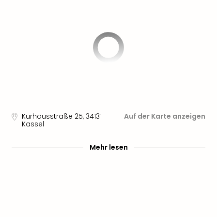
Aqu
Zool
Gar
Berli
alle
Ang
noc
meh
Frei
Hau
Feri
Kurhausstraße 25
,
34131
Auf der Karte anzeigen
Feri
Kassel
Nac
Dest
Mehr lesen
Frei
Eur
Frei
Deu
Freiz
Nied
Freiz