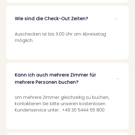
Tec
Sins
Mer
Wie sind die Check-Out Zeiten?
Ben
Mus
Auschecken ist bis 11:00 Uhr am Abreisetag
Stut
möglich.
Pors
Mus
Auto
Wolf
BM
Kann ich auch mehrere Zimmer für
Mus
mehrere Personen buchen?
in
Mün
Barb
Um mehrere Zimmer gleichzeitig zu buchen,
Mus
kontaktieren Sie bitte unseren kostenlosen
alle
Kundenservice unter : +49 30 5444 55 800
Ang
Auss
Ga