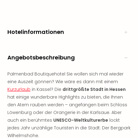
Öste
Freiz
Fran
alle
Hotelinformationen
Ang
Frei
Deu
Freiz
Angebotsbeschreibung
Baye
Freiz
Hes
Palmenbad Boutiquehotel Sie wollen sich mal wieder
Freiz
eine Auszeit gönnen? Wie wäre es dann mit einem
Nied
Kurzurlaub
in Kassel? Die
drittgrößte Stadt in Hessen
Freiz
hat einige wunderbare Highlights zu bieten, die Ihnen
NRW
den Atem rauben werden – angefangen beim Schloss
alle
Löwenburg oder der Orangerie in der Karlsaue. Aber
Ang
auch ein berühmtes
UNESCO-Weltkulturerbe
lockt
Musi
&
jedes Jahr unzählige Touristen in die Stadt: Der Bergpark
Sho
Wilhelmshöhe.