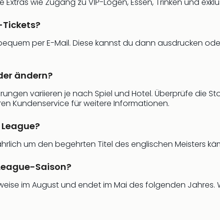
e Extras wie Zugang zu VIP-Logen, Essen, Trinken und exklus
-Tickets?
s bequem per E-Mail. Diese kannst du dann ausdrucken od
der ändern?
gen variieren je nach Spiel und Hotel. Überprüfe die Stor
en Kundenservice für weitere Informationen.
r League?
jährlich um den begehrten Titel des englischen Meisters k
 League-Saison?
eise im August und endet im Mai des folgenden Jahres. W