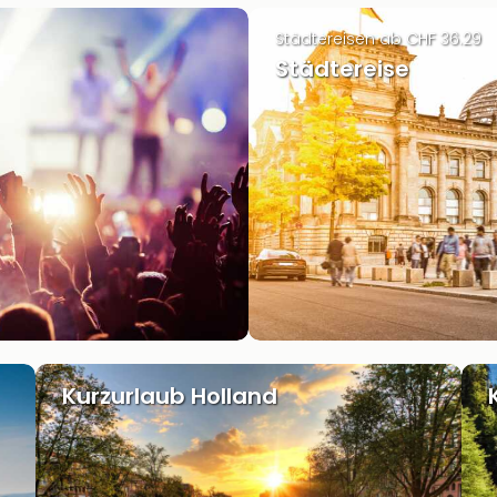
Städtereisen ab CHF 36.29
Städtereise
Kurzurlaub Holland