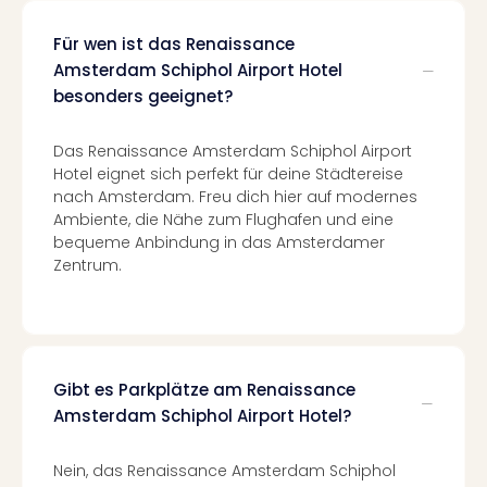
Of
Thro
Für wen ist das Renaissance
Stud
Amsterdam Schiphol Airport Hotel
Tour
besonders geeignet?
Swar
Krist
Mini
Das Renaissance Amsterdam Schiphol Airport
Wun
Hotel eignet sich perfekt für deine Städtereise
nach Amsterdam. Freu dich hier auf modernes
Ham
Ambiente, die Nähe zum Flughafen und eine
War
bequeme Anbindung in das Amsterdamer
Bros.
Zentrum.
Stud
Tour
Lon
–
The
Mak
Gibt es Parkplätze am Renaissance
of
Amsterdam Schiphol Airport Hotel?
Harr
Pott
Nein, das Renaissance Amsterdam Schiphol
Tita