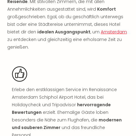
Reisende
. Mit stilvollen Zimmern, die mit allen
Nac
Annehmlichkeiten ausgestattet sind, wird
Komfort
Kate
Musi
großgeschrieben. Egal, ob du geschäftlich unterwegs
Starl
bist oder eine Städtereise unternimmst, dieses Hotel
Expr
bietet dir den
idealen Ausgangspunkt
, um
Amsterdam
Moul
zu entdecken und gleichzeitig eine erholsame Zeit zu
Rou
genießen.
Das
Musi
Köni
der
Löw
Die
Erlebe den erstklassigen Service im Renaissance
Eisk
Tarz
Amsterdam Schiphol Airport Hotel, das bei
MJ
Holidaycheck und Tripadvisor
hervorragende
–
Bewertungen
erzielt. Ehemalige Gäste loben
Das
besonders die Nähe zum Flughafen, die
modernen
Mich
und sauberen Zimmer
und das freundliche
Jac
Personal.