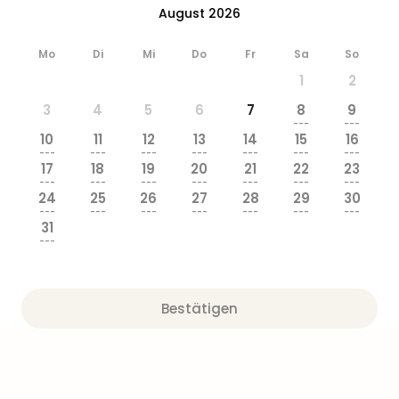
&
August 2026
Safa
Erle
Mo
Di
Mi
Do
Fr
Sa
So
Zoo
1
2
Han
Sere
3
4
5
6
7
8
9
---
---
Park
10
11
12
13
14
15
16
Allw
---
---
---
---
---
---
---
Müns
17
18
19
20
21
22
23
---
---
---
---
---
---
---
Zoo
24
25
26
27
28
29
30
Leip
---
---
---
---
---
---
---
Safa
31
---
Beek
Ber
ZOO
Erle
Bestätigen
Gels
Welt
Wal
Nau