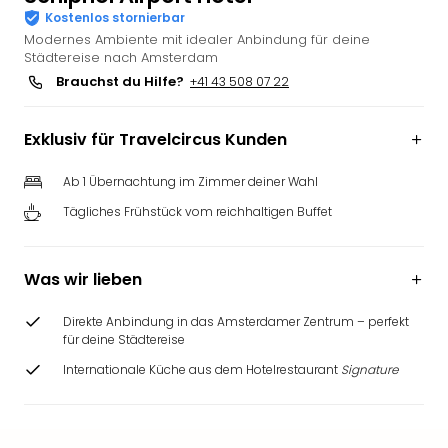
Kostenlos stornierbar
Futu
Modernes Ambiente mit idealer Anbindung für deine
Bela
Städtereise nach Amsterdam
alle
Brauchst du Hilfe?
+41 43 508 07 22
Ang
Wass
Trop
Exklusiv für Travelcircus Kunden
Isla
The
Ab 1 Übernachtung im Zimmer deiner Wahl
Erdi
Tägliches Frühstück vom reichhaltigen Buffet
Rula
Bad
Sch
Was wir lieben
aqu
The
Direkte Anbindung in das Amsterdamer Zentrum – perfekt
&
für deine Städtereise
Bad
Internationale Küche aus dem Hotelrestaurant
Signature
Sins
alle
Ang
Zoo