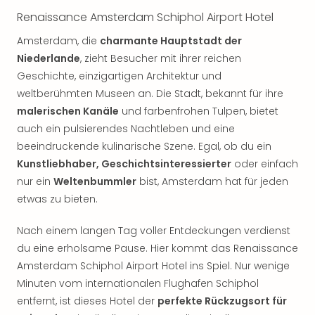
Öste
Renaissance Amsterdam Schiphol Airport Hotel
Freiz
Amsterdam, die
charmante Hauptstadt der
Fran
Niederlande
, zieht Besucher mit ihrer reichen
alle
Ang
Geschichte, einzigartigen Architektur und
Frei
weltberühmten Museen an. Die Stadt, bekannt für ihre
Deu
malerischen Kanäle
und farbenfrohen Tulpen, bietet
Freiz
auch ein pulsierendes Nachtleben und eine
Baye
beeindruckende kulinarische Szene. Egal, ob du ein
Freiz
Kunstliebhaber, Geschichtsinteressierter
oder einfach
Hes
nur ein
Weltenbummler
bist, Amsterdam hat für jeden
Freiz
Nied
etwas zu bieten.
Freiz
NRW
Nach einem langen Tag voller Entdeckungen verdienst
alle
du eine erholsame Pause. Hier kommt das Renaissance
Ang
Amsterdam Schiphol Airport Hotel ins Spiel. Nur wenige
Musi
Minuten vom internationalen Flughafen Schiphol
&
entfernt, ist dieses Hotel der
perfekte Rückzugsort für
Sho