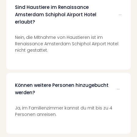
Tec
Sind Haustiere im Renaissance
Sins
Amsterdam Schiphol Airport Hotel
Mer
erlaubt?
Ben
Mus
Nein, die Mitnahme von Haustieren ist im
Stut
Renaissance Amsterdam Schiphol Airport Hotel
Pors
nicht gestattet.
Mus
Auto
Wolf
BM
Mus
in
Können weitere Personen hinzugebucht
Mün
werden?
Barb
Mus
Ja, im Familienzimmer kannst du mit bis zu 4
alle
Personen anreisen.
Ang
Auss
Ga