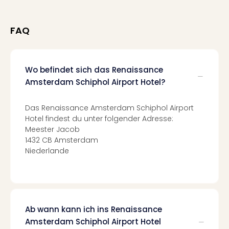
Fest
Bad
Bad
FAQ
Veg
Rou
Qua
Wo befindet sich das Renaissance
Com
Amsterdam Schiphol Airport Hotel?
Club
Pret
Wo
Das Renaissance Amsterdam Schiphol Airport
alle
Hotel findest du unter folgender Adresse:
Ang
Meester Jacob
Fest
1432 CB Amsterdam
Dom
Niederlande
Fest
Stör
Fest
Mus
Fuld
Ab wann kann ich ins Renaissance
Are
Amsterdam Schiphol Airport Hotel