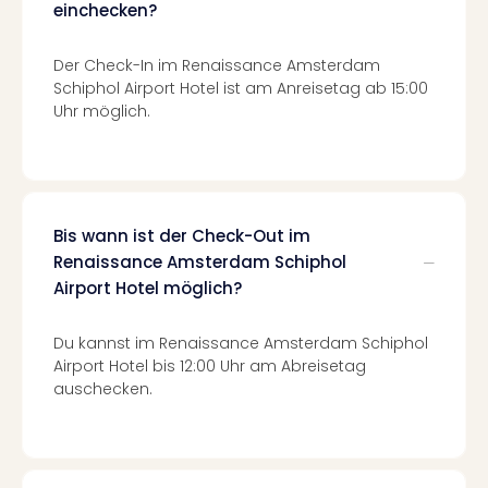
di
einchecken?
Ver
alle
Der Check-In im Renaissance Amsterdam
Ang
Schiphol Airport Hotel ist am Anreisetag ab 15:00
Nac
Uhr möglich.
Dest
Musi
Berli
Ham
NRW
Bis wann ist der Check-Out im
Stut
Renaissance Amsterdam Schiphol
Köln
Wie
Airport Hotel möglich?
alle
Ang
Du kannst im Renaissance Amsterdam Schiphol
Kultu
Airport Hotel bis 12:00 Uhr am Abreisetag
&
auschecken.
Spor
Nac
Kate
Mus