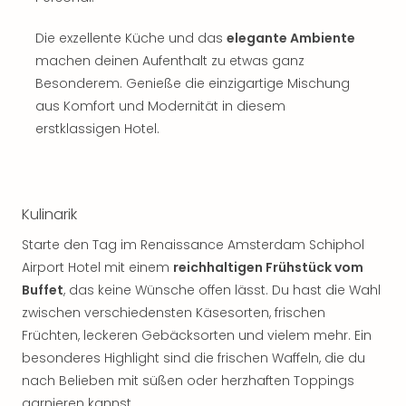
Musi
Der
Die exzellente Küche und das
elegante Ambiente
Teuf
machen deinen Aufenthalt zu etwas ganz
träg
Pra
Besonderem. Genieße die einzigartige Mischung
Die
aus Komfort und Modernität in diesem
Sch
erstklassigen Hotel.
und
das
Biest
Wie
Kulinarik
Mari
Ther
Starte den Tag im Renaissance Amsterdam Schiphol
Sta
Airport Hotel mit einem
reichhaltigen Frühstück vom
Ente
Buffet
, das keine Wünsche offen lässt. Du hast die Wahl
Das
zwischen verschiedensten Käsesorten, frischen
Pha
Früchten, leckeren Gebäcksorten und vielem mehr. Ein
der
besonderes Highlight sind die frischen Waffeln, die du
Ope
Köln
nach Belieben mit süßen oder herzhaften Toppings
Tan
garnieren kannst.