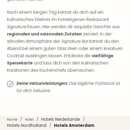
der
Vam
Nach einem langen Tag kannst du dich auf ein
alle
kulinarisches Erlebnis im hoteleigenen Restaurant
Ang
Signature
freuen. Hier werden dir exquisite Gerichte aus
Sho
regionalen und saisonalen Zutaten
serviert. In der
&
stilvollen Atmosphäre der
Signature Bar
kannst du den
Thea
Abend bei einem guten Glas Wein oder einem kreativen
ABB
Voy
Cocktail ausklingen lassen. Entdecke die
vielfältige
in
Speisekarte
und lass dich von den kulinarischen
Lon
Kreationen des Küchenchefs überraschen.
Harr
Pott
Deine Inklusivleistungen:
Das tägliche Frühstück ist
Thea
für dich inklusive.
Lon
Frie
Pala
Berli
/
/
Hotels Niederlande
/
Fest
Home
Hotel
Hotels Nordholland
/
Hotels Amsterdam
Neu