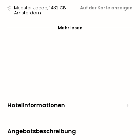
Aqu
Meester Jacob
,
1432 CB
Auf der Karte anzeigen
Zool
Amsterdam
Gar
Berli
Mehr lesen
alle
Ang
noc
meh
Frei
Hau
Feri
Feri
Nac
Dest
Frei
Eur
Hotelinformationen
Frei
Deu
Freiz
Angebotsbeschreibung
Nied
Freiz