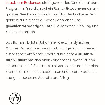
Nac
Urlaub am Bodensee
steht genau das für dich auf dem
Kate
Programm. Freu dich auf ein Romantikwochenende am
Musi
größten See Deutschlands. Und das Beste? Diese Zeit
Starl
genießt du in einem außergewöhnlichen und
Expr
geschichtsträchtigen Hotel
. So kommen Erholung und
Moul
Kultur zusammen!
Rou
Das
Das Romantik Hotel Johanniter Kreuz im idyllischen
Musi
Örtchen Andelshofen verwöhnt dich genau mit diesem
Köni
der
historischen Ambiente. Erbaut aus einem
400 Jahre
Löw
alten Bauernhof
des alten Johanniter Ordens, ist das
Die
Gebäude seit 1913 als Hotel im Besitz der Familie Liebich.
Eisk
Starte hier in deinen entspannten Urlaub am Bodensee
Tarz
und genieße deine Auszeit vom Alltag.
MJ
–
Das
Mich
Jac