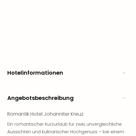
Öste
Freiz
Fran
alle
Ang
Frei
Deu
Freiz
Baye
Freiz
Hotelinformationen
Hes
Freiz
Nied
Freiz
Angebotsbeschreibung
NRW
alle
Ang
Romantik Hotel Johanniter Kreuz
Musi
Ein romantischer Kurzurlaub für zwei, unvergleichliche
&
Aussichten und kulinarischer Hochgenuss – bei einem
Sho