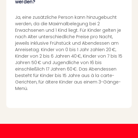
werden?
Nac
Kate
Konz
Ja, eine zusätzliche Person kann hinzugebucht
werden, da die Maximalbelegung bei 2
Karo
Erwachsenen und 1 Kind liegt. Für Kinder gelten je
G
nach Alter unterschiedliche Preise pro Nacht,
Pitbu
jeweils inklusive Frühstück und Abendessen am
Back
Anreisetag: Kinder von 0 bis 1 Jahr zahlen 20 €,
Boy
Kinder von 2 bis 6 Jahren 40 €, Kinder von 7 bis 15
Disn
Jahren 50 € und Jugendliche von 16 bis
in
einschließlich 17 Jahren 60 €. Das Abendessen
Con
besteht für Kinder bis 15 Jahre aus à la carte-
Schl
Gerichten, für ältere Kinder aus einem 3-Gänge-
Sch
Menü.
Konz
alle
Ang
Fest
Ikar
Festi
Glüc