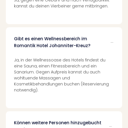
–
kannst du deinen Vierbeiner gerne mitbringen.
die
Auss
Form
1
Die
Gibt es einen Wellnessbereich im
Auss
Romantik Hotel Johanniter-Kreuz?
alle
Ang
Ja, in der Wellnessoase des Hotels findest du
Spor
eine Sauna, einen Fitnessbereich und ein
Skiu
Sanarium. Gegen Aufpreis kannst du auch
in
wohltuende Massagen und
Deu
Kosmetikbehandlungen buchen (Reservierung
Skiu
notwendig).
in
Öste
Form
1
Reis
Können weitere Personen hinzugebucht
Konz