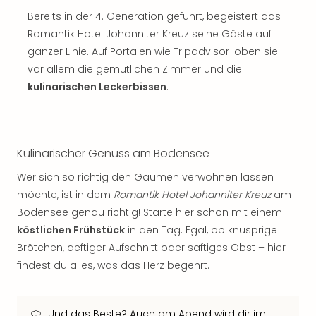
Musi
Bereits in der 4. Generation geführt, begeistert das
Der
Teuf
Romantik Hotel Johanniter Kreuz seine Gäste auf
träg
ganzer Linie. Auf Portalen wie Tripadvisor loben sie
Pra
vor allem die gemütlichen Zimmer und die
Die
kulinarischen Leckerbissen
.
Sch
und
das
Biest
Kulinarischer Genuss am Bodensee
Wie
Mari
Wer sich so richtig den Gaumen verwöhnen lassen
Ther
möchte, ist in dem
Romantik Hotel Johanniter Kreuz
am
Sta
Bodensee genau richtig! Starte hier schon mit einem
Ente
köstlichen Frühstück
in den Tag. Egal, ob knusprige
Das
Brötchen, deftiger Aufschnitt oder saftiges Obst – hier
Pha
der
findest du alles, was das Herz begehrt.
Ope
Köln
Tan
Und das Beste? Auch am Abend wird dir im