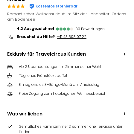
Futu
Kostenlos stornierbar
Bela
Romantischer Wellnessurlaub im Sitz des Johanniter-Ordens
alle
am Bodensee
Ang
4.2
ausgezeichnet
80
Bewertungen
Wass
Brauchst du Hilfe?
+41 43 508 07 22
Trop
Isla
The
Exklusiv für Travelcircus Kunden
Erdi
Rula
Ab 2 Übernachtungen im Zimmer deiner Wahl
Bad
Tägliches Frühstücksbuffet
Sch
aqu
Ein regionales 3-Gänge-Menü am Anreisetag
The
Freier Zugang zum hoteleigenen Wellnessbereich
&
Bad
Sins
Was wir lieben
alle
Ang
Gemütliches Kaminzimmer & sommerliche Terrasse unter
Zoo
Linden