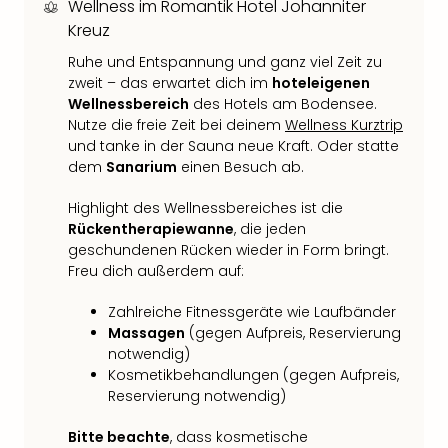
Wellness im Romantik Hotel Johanniter
Fest
Kreuz
Bad
Bad
Ruhe und Entspannung und ganz viel Zeit zu
Veg
zweit – das erwartet dich im
hoteleigenen
Rou
Wellnessbereich
des Hotels am Bodensee.
Qua
Nutze die freie Zeit bei deinem
Wellness Kurztrip
Com
und tanke in der Sauna neue Kraft. Oder statte
Club
dem
Sanarium
einen Besuch ab.
Pret
Wo
Highlight des Wellnessbereiches ist die
alle
Rückentherapiewanne
, die jeden
Ang
geschundenen Rücken wieder in Form bringt.
Freu dich außerdem auf:
Fest
Dom
Zahlreiche Fitnessgeräte wie Laufbänder
Fest
Massagen
(gegen Aufpreis, Reservierung
Stör
notwendig)
Fest
Kosmetikbehandlungen (gegen Aufpreis,
Mus
Reservierung notwendig)
Fuld
Are
Bitte beachte
, dass kosmetische