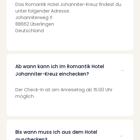
Tec
Das Romantik Hotel Johanniter-Kreuz findest du
unter folgender Adresse:
Sins
Johanniterweg 11
Mer
88662 Überlingen
Ben
Deutschland
Mus
Stut
Pors
Mus
Auto
Wolf
Ab wann kann ich im Romantik Hotel
BM
Johanniter-Kreuz einchecken?
Mus
in
Der Check-In ist am Anreisetag ab 15:00 Uhr
Mün
möglich.
Barb
Mus
alle
Ang
Auss
Bis wann muss ich aus dem Hotel
Ga
auschecken?