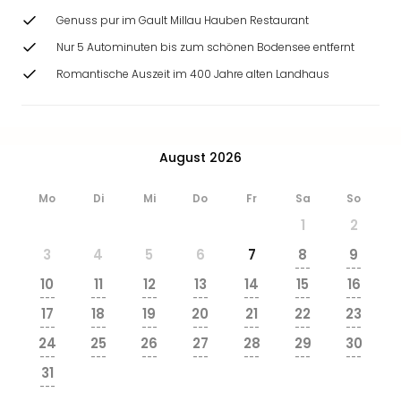
&
Genuss pur im Gault Millau Hauben Restaurant
Safa
Nur 5 Autominuten bis zum schönen Bodensee entfernt
Erle
Zoo
Romantische Auszeit im 400 Jahre alten Landhaus
Han
Sere
Park
Allw
August 2026
Müns
Zoo
Mo
Di
Mi
Do
Fr
Sa
So
Leip
1
2
Safa
Beek
3
4
5
6
7
8
9
Ber
---
---
10
11
12
13
14
15
16
ZOO
---
---
---
---
---
---
---
Erle
17
18
19
20
21
22
23
Gels
---
---
---
---
---
---
---
24
25
26
27
28
29
30
Welt
---
---
---
---
---
---
---
Wal
31
Nau
---