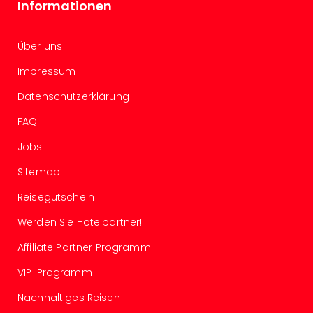
Insel
Informationen
M’er
Lun
Über uns
Black
Festi
Impressum
Nibiri
Festi
Datenschutzerklärung
alle
FAQ
Ang
Loca
Jobs
Konz
in
Sitemap
Köln
Reisegutschein
Konz
in
Werden Sie Hotelpartner!
Düss
Affiliate Partner Programm
Well
Nac
VIP-Programm
Dest
Well
Nachhaltiges Reisen
Deu