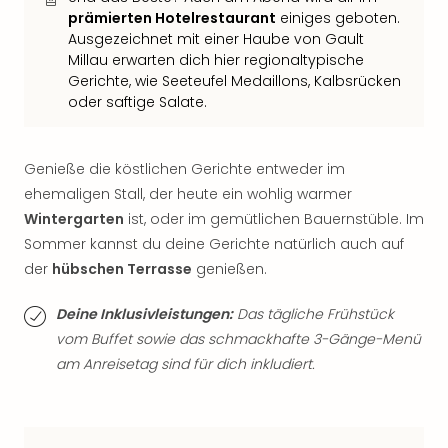
der
prämierten Hotelrestaurant
einiges geboten.
Vam
Ausgezeichnet mit einer Haube von Gault
alle
Millau erwarten dich hier regionaltypische
Gerichte, wie Seeteufel Medaillons, Kalbsrücken
Ang
oder saftige Salate.
Sho
&
Thea
Genieße die köstlichen Gerichte entweder im
ABB
Voy
ehemaligen Stall, der heute ein wohlig warmer
in
Wintergarten
ist, oder im gemütlichen Bauernstüble. Im
Lon
Sommer kannst du deine Gerichte natürlich auch auf
Harr
der
hübschen Terrasse
genießen.
Pott
Thea
Deine Inklusivleistungen:
Das tägliche Frühstück
Lon
vom Buffet sowie das schmackhafte 3-Gänge-Menü
Frie
am Anreisetag sind für dich inkludiert.
Pala
Berli
Fest
Neu