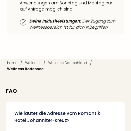
di
Anwendungen am Sonntag und Montag nur
Ver
auf Anfrage möglich sind.
alle
Ang
Deine Inklusivleistungen:
Der Zugang zum
Nac
Wellnessbereich ist für dich inbegriffen.
Dest
Musi
Berli
Ham
NRW
/
/
/
Home
Wellness
Wellness Deutschland
Stut
Wellness Bodensee
Köln
Wie
alle
Ang
FAQ
Kultu
&
Spor
Wie lautet die Adresse vom Romantik
Nac
Hotel Johanniter-Kreuz?
Kate
Mus