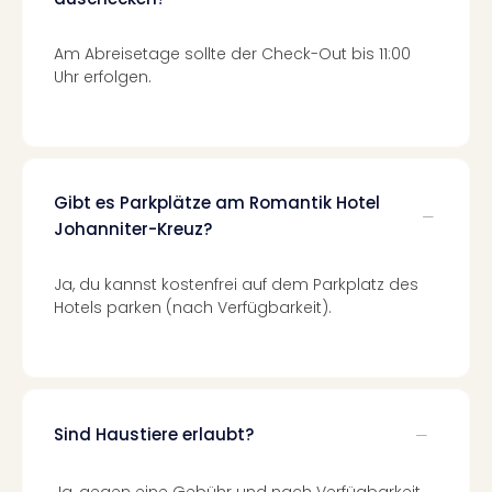
Of
Thro
Am Abreisetage sollte der Check-Out bis 11:00
Stud
Uhr erfolgen.
Tour
Swar
Krist
Mini
Wun
Ham
Gibt es Parkplätze am Romantik Hotel
War
Johanniter-Kreuz?
Bros.
Stud
Ja, du kannst kostenfrei auf dem Parkplatz des
Tour
Hotels parken (nach Verfügbarkeit).
Lon
–
The
Mak
of
Sind Haustiere erlaubt?
Harr
Pott
Tita
Ja, gegen eine Gebühr und nach Verfügbarkeit