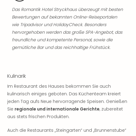
Musi
Der
Das Romantik Hotel Stryckhaus überzeugt mit besten
Teuf
Bewertungen auf bekannten Online-Reiseportalen
träg
wie Tripadvisor und HolidayCheck. Besonders
Pra
hervorgehoben werden das große SPA-Angebot, das
Die
freundliche und kompetente Personal, sowie die
Sch
und
gemütliche Bar und das reichhaltige Frühstück.
das
Biest
Wie
Mari
Kulinarik
Ther
Im Restaurant des Hauses bekommen Sie auch
Sta
Ente
kulinarisch einiges geboten. Das Küchenteam kreiert
Das
jeden Tag aufs Neue hervorragende Speisen. Genießen
Pha
Sie
regionale und internationale Gerichte
, zubereitet
der
aus stets frischen Produkten.
Ope
Köln
Auch die Restaurants „Steingarten“ und „Brunnenstube“
Tan