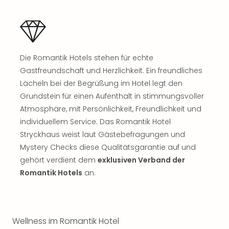
Fest
Bad
Bad
Veg
Rou
Die Romantik Hotels stehen für echte
Qua
Gastfreundschaft und Herzlichkeit. Ein freundliches
Com
Club
Lächeln bei der Begrüßung im Hotel legt den
Pret
Grundstein für einen Aufenthalt in stimmungsvoller
Wo
Atmosphäre, mit Persönlichkeit, Freundlichkeit und
alle
individuellem Service. Das Romantik Hotel
Ang
Stryckhaus weist laut Gästebefragungen und
Fest
Mystery Checks diese Qualitätsgarantie auf und
Dom
gehört verdient dem
exklusiven Verband der
Fest
Stör
Romantik Hotels
an.
Fest
Mus
Fuld
Are
Wellness im Romantik Hotel