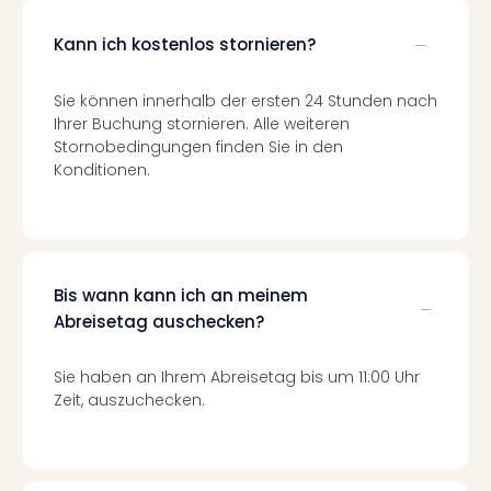
–
Kann ich kostenlos stornieren?
die
Auss
Form
Sie können innerhalb der ersten 24 Stunden nach
1
Ihrer Buchung stornieren. Alle weiteren
Die
Stornobedingungen finden Sie in den
Auss
Konditionen.
alle
Ang
Spor
Skiu
in
Bis wann kann ich an meinem
Deu
Abreisetag auschecken?
Skiu
in
Sie haben an Ihrem Abreisetag bis um 11:00 Uhr
Öste
Zeit, auszuchecken.
Form
1
Reis
Konz