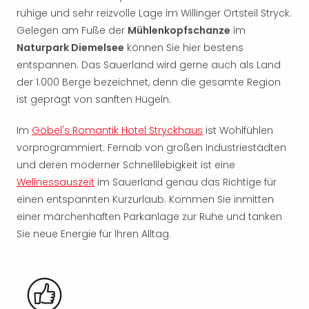
Nac
ruhige und sehr reizvolle Lage im Willinger Ortsteil Stryck.
Kate
Gelegen am Fuße der
Mühlenkopfschanze
im
Musi
Naturpark Diemelsee
können Sie hier bestens
Starl
entspannen. Das Sauerland wird gerne auch als Land
Expr
Moul
der 1.000 Berge bezeichnet, denn die gesamte Region
Rou
ist geprägt von sanften Hügeln.
Das
Musi
Im
Göbel's Romantik Hotel Stryckhaus
ist Wohlfühlen
Köni
vorprogrammiert. Fernab von großen Industriestädten
der
und deren moderner Schnelllebigkeit ist eine
Löw
Wellnessauszeit
im Sauerland genau das Richtige für
Die
einen entspannten Kurzurlaub. Kommen Sie inmitten
Eisk
einer märchenhaften Parkanlage zur Ruhe und tanken
Tarz
MJ
Sie neue Energie für Ihren Alltag.
–
Das
Mich
Jac