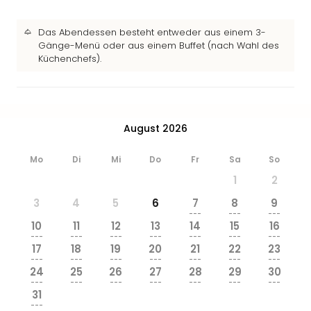
&
Safa
Das Abendessen besteht entweder aus einem 3-
Erle
Gänge-Menü oder aus einem Buffet (nach Wahl des
Zoo
Küchenchefs).
Han
Sere
Park
Allw
August 2026
Müns
Zoo
Leip
Mo
Di
Mi
Do
Fr
Sa
So
Safa
1
2
Beek
3
4
5
6
7
8
9
Ber
---
---
---
ZOO
10
11
12
13
14
15
16
Erle
---
---
---
---
---
---
---
17
18
19
20
21
22
23
Gels
---
---
---
---
---
---
---
Welt
24
25
26
27
28
29
30
Wal
---
---
---
---
---
---
---
31
Nau
---