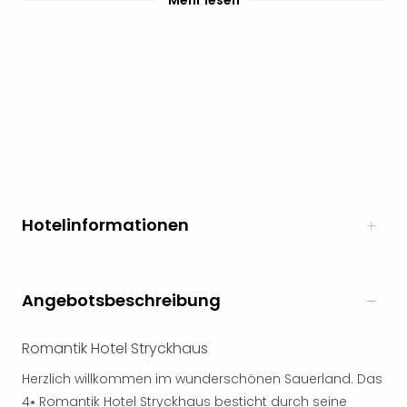
Mehr lesen
Öste
Freiz
Fran
alle
Ang
Frei
Deu
Freiz
Baye
Freiz
Hes
Hotelinformationen
Freiz
Nied
Freiz
NRW
Angebotsbeschreibung
alle
Ang
Romantik Hotel Stryckhaus
Musi
&
Herzlich willkommen im wunderschönen Sauerland. Das
Sho
4⭑ Romantik Hotel Stryckhaus besticht durch seine