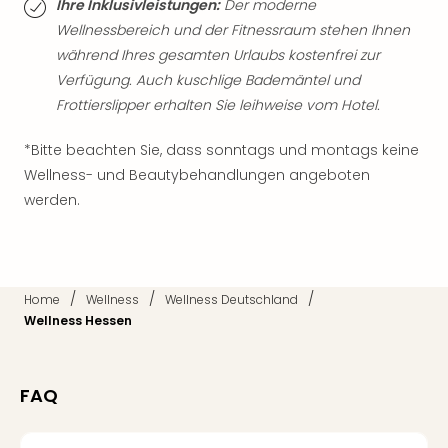
Ihre Inklusivleistungen:
Der moderne
Tec
Wellnessbereich und der Fitnessraum stehen Ihnen
Sins
während Ihres gesamten Urlaubs kostenfrei zur
Mer
Ben
Verfügung. Auch kuschlige Bademäntel und
Mus
Frottierslipper erhalten Sie leihweise vom Hotel.
Stut
Pors
*Bitte beachten Sie, dass sonntags und montags keine
Mus
Wellness- und Beautybehandlungen angeboten
Auto
werden.
Wolf
BM
Mus
in
Mün
/
/
/
Home
Wellness
Wellness Deutschland
Barb
Wellness Hessen
Mus
alle
Ang
FAQ
Auss
Ga