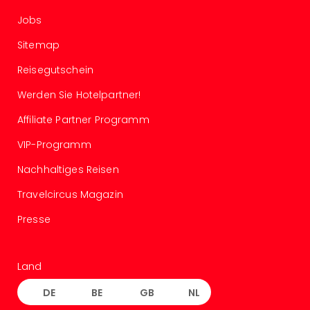
Insel
M’er
Jobs
Lun
Sitemap
Black
Festi
Reisegutschein
Nibiri
Festi
Werden Sie Hotelpartner!
alle
Affiliate Partner Programm
Ang
Loca
VIP-Programm
Konz
in
Nachhaltiges Reisen
Köln
Travelcircus Magazin
Konz
in
Presse
Düss
Well
Nac
Land
Dest
Well
DE
BE
GB
NL
Deu