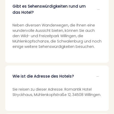
Of
Gibt es Sehenswürdigkeiten rund um
Thro
das Hotel?
Stud
Tour
Swar
Neben diversen Wanderwegen, die Ihnen eine
Krist
wundervolle Aussicht bieten, können Sie auch
Mini
den Wild- und Freizeitpark Willingen, die
Wun
Mühlenkopfschanze, die Schwalenburg und noch
Ham
einige weitere Sehenswürdigkeiten besuchen.
War
Bros.
Stud
Tour
Lon
Wie ist die Adresse des Hotels?
–
The
Sie reisen zu dieser Adresse: Romantik Hotel
Mak
Stryckhaus, Mühlenkopfstraße 12, 34508 Willingen.
of
Harr
Pott
Tita