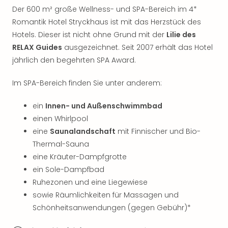
di
Der 600 m² große Wellness- und SPA-Bereich im 4*
Ver
alle
Romantik Hotel Stryckhaus ist mit das Herzstück des
Ang
Hotels. Dieser ist nicht ohne Grund mit der
Lilie des
Nac
RELAX Guides
ausgezeichnet. Seit 2007 erhält das Hotel
Dest
jährlich den begehrten SPA Award.
Musi
Berli
Im SPA-Bereich finden Sie unter anderem:
Ham
NRW
ein
Innen- und Außenschwimmbad
Stut
einen Whirlpool
Köln
eine
Saunalandschaft
mit Finnischer und Bio-
Wie
Thermal-Sauna
alle
Ang
eine Kräuter-Dampfgrotte
Kultu
ein Sole-Dampfbad
&
Ruhezonen und eine Liegewiese
Spor
sowie Räumlichkeiten für Massagen und
Nac
Schönheitsanwendungen (gegen Gebühr)*
Kate
Mus