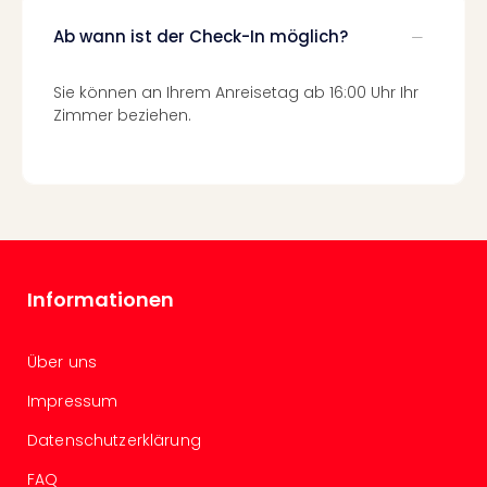
Nac
Ab wann ist der Check-In möglich?
Kate
Konz
Karo
Sie können an Ihrem Anreisetag ab 16:00 Uhr Ihr
G
Zimmer beziehen.
Pitbu
Back
Boy
Disn
in
Con
Schl
Informationen
Sch
Konz
alle
Über uns
Ang
Fest
Impressum
Ikar
Datenschutzerklärung
Festi
Glüc
FAQ