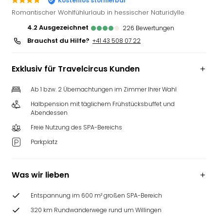
Kostenlos stornierbar
Futu
Romantischer Wohlfühlurlaub in hessischer Naturidylle
Bela
4.2
ausgezeichnet
226
Bewertungen
alle
Brauchst du Hilfe?
Ang
+41 43 508 07 22
Wass
Trop
Exklusiv für Travelcircus Kunden
Isla
The
Ab 1 bzw. 2 Übernachtungen im Zimmer Ihrer Wahl
Erdi
Halbpension mit täglichem Frühstücksbuffet und
Rula
Abendessen
Bad
Sch
Freie Nutzung des SPA-Bereichs
aqu
Parkplatz
The
&
Bad
Was wir lieben
Sins
alle
Entspannung im 600 m² großen SPA-Bereich
Ang
320 km Rundwanderwege rund um Willingen
Zoo