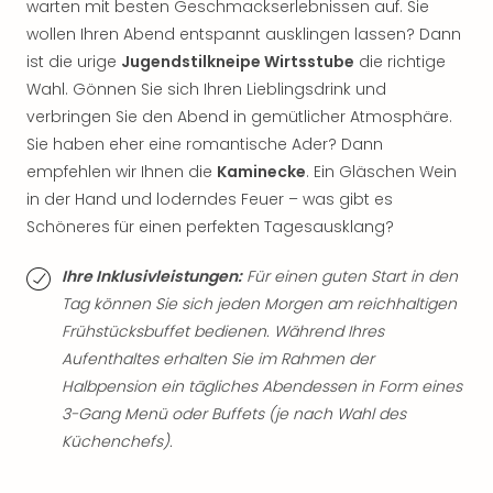
warten mit besten Geschmackserlebnissen auf. Sie
der
wollen Ihren Abend entspannt ausklingen lassen? Dann
Vam
ist die urige
Jugendstilkneipe Wirtsstube
die richtige
alle
Ang
Wahl. Gönnen Sie sich Ihren Lieblingsdrink und
Sho
verbringen Sie den Abend in gemütlicher Atmosphäre.
&
Sie haben eher eine romantische Ader? Dann
Thea
empfehlen wir Ihnen die
Kaminecke
. Ein Gläschen Wein
ABB
in der Hand und loderndes Feuer – was gibt es
Voy
Schöneres für einen perfekten Tagesausklang?
in
Lon
Ihre Inklusivleistungen:
Für einen guten Start in den
Harr
Tag können Sie sich jeden Morgen am reichhaltigen
Pott
Thea
Frühstücksbuffet bedienen. Während Ihres
Lon
Aufenthaltes erhalten Sie im Rahmen der
Frie
Halbpension ein tägliches Abendessen in Form eines
Pala
3-Gang Menü oder Buffets (je nach Wahl des
Berli
Küchenchefs).
Fest
Neu