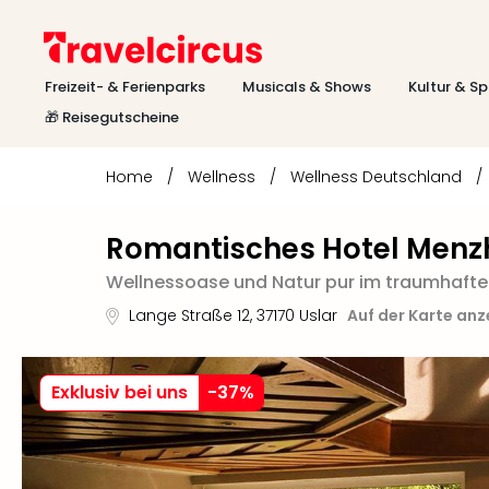
Freizeit- & Ferienparks
Musicals & Shows
Kultur & Sp
🎁 Reisegutscheine
Home
/
Wellness
/
Wellness Deutschland
/
Romantisches Hotel Men
Wellnessoase und Natur pur im traumhaften
Lange Straße 12
,
37170
Uslar
Auf der Karte anz
Exklusiv bei uns
-
37
%