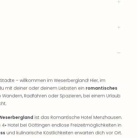
 Städte – willkommen im Weserbergland! Hier, im
n du mit deiner oder deinem Liebsten ein
romantisches
 Wandern, Radfahren oder Spazieren, bei einem Urlaub
ht.
 Weserbergland
ist das Romantische Hotel Menzhausen.
s 4⭑ Hotel bei Göttingen endlose Freizeitmöglichkeiten in
ess
und kulinarische Köstlichkeiten erwarten dich vor Ort.