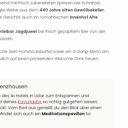
 mit frisch zubereiteten Speisen wie Schnitzel,
legte Weine aus dem
440 Jahre alten Gewölbekeller.
ine Gerichte auch im romantischen
Innenhof Alte
otelbar Jagdjuwel
bei frisch gezapftem Bier von der
 lassen.
gliche Sekt-Frühstücksbuffet sowie ein 3-Gang-Menü am
u dich auf einen prickelnden Welcome Drink freuen.
Menzhausen
e
des 4⭑ Hotels in Uslar zum Entspannen und
nd deines
Kurzurlaubs
so richtig gutgehen lassen,
rückt. Vom Bad aus genießt du den Blick über einen
befindet sich auch ein
Meditationspavillon
für