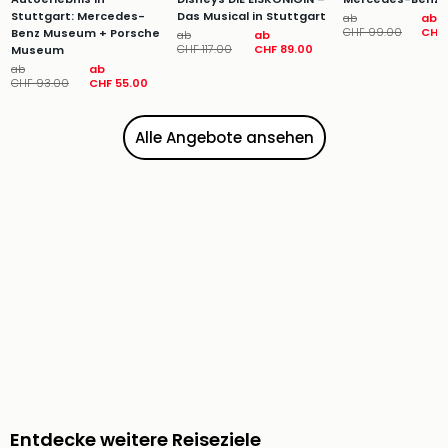
&
Stuttgart: Mercedes-
Das Musical in Stuttgart
ab
ab
Safa
CHF 99.00
CHF 
Benz Museum + Porsche
ab
ab
CHF 117.00
CHF 89.00
Museum
Erle
ab
ab
Zoo
CHF 93.00
CHF 55.00
Han
Sere
Alle Angebote ansehen
Park
Allw
Müns
Zoo
Leip
Safa
Beek
Ber
ZOO
Erle
Gels
Welt
Wal
Nau
Entdecke weitere Reiseziele