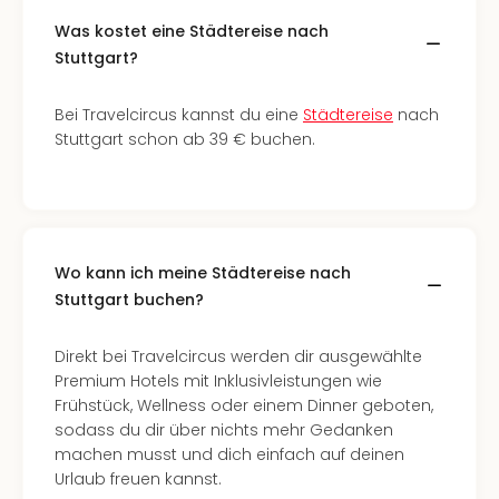
–
Was kostet eine Städtereise nach
die
Stuttgart?
Auss
Form
Bei Travelcircus kannst du eine
Städtereise
nach
1
Stuttgart schon ab 39 € buchen.
Die
Auss
alle
Ang
Spor
Skiu
Wo kann ich meine Städtereise nach
in
Stuttgart buchen?
Deu
Skiu
Direkt bei Travelcircus werden dir ausgewählte
in
Premium Hotels mit Inklusivleistungen wie
Öste
Frühstück, Wellness oder einem Dinner geboten,
Form
sodass du dir über nichts mehr Gedanken
1
machen musst und dich einfach auf deinen
Reis
Urlaub freuen kannst.
Konz