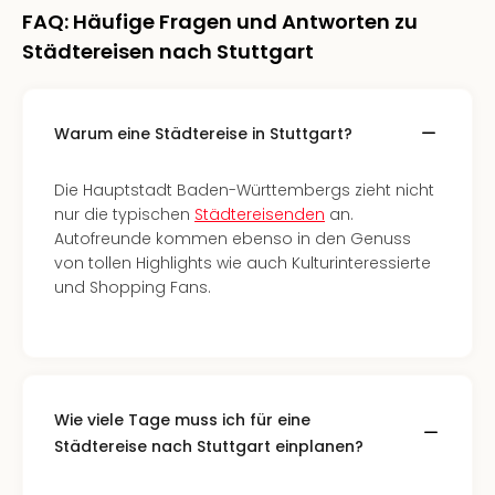
Tec
FAQ: Häufige Fragen und Antworten zu
Sins
Städtereisen nach Stuttgart
Mer
Ben
Mus
Warum eine Städtereise in Stuttgart?
Stut
Pors
Mus
Die Hauptstadt Baden-Württembergs zieht nicht
Auto
nur die typischen
Städtereisenden
an.
Wolf
Autofreunde kommen ebenso in den Genuss
BM
von tollen Highlights wie auch Kulturinteressierte
Mus
und Shopping Fans.
in
Mün
Barb
Mus
alle
Wie viele Tage muss ich für eine
Ang
Städtereise nach Stuttgart einplanen?
Auss
Ga