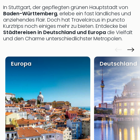
Aqu
In Stuttgart, der gepflegten grünen Hauptstadt von
Zool
Baden-Württemberg
, erlebe ein fast ländliches und
Gar
anziehendes Flair. Doch hat Travelcircus in puncto
Berli
Kurztrips noch einiges mehr zu bieten. Entdecke bei
alle
Städtereisen in Deutschland und Europa
die Vielfalt
Ang
und den Charme unterschiedlichster Metropolen.
noc
meh
Frei
Hau
Europa
Deutschland
Feri
Feri
Nac
Dest
Frei
Eur
Frei
Deu
Freiz
Nied
Freiz