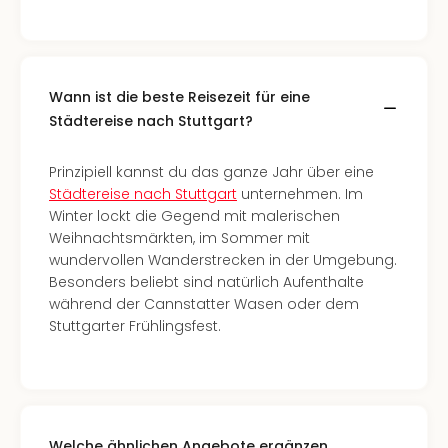
Allg
Baye
Wal
Baye
Wann ist die beste Reisezeit für eine
Bod
Städtereise nach Stuttgart?
Harz
Nor
NRW
Prinzipiell kannst du das ganze Jahr über eine
Ost
Städtereise nach Stuttgart
unternehmen. Im
Sch
Winter lockt die Gegend mit malerischen
alle
Weihnachtsmärkten, im Sommer mit
Ang
wundervollen Wanderstrecken in der Umgebung.
Well
Besonders beliebt sind natürlich Aufenthalte
Eur
während der Cannstatter Wasen oder dem
Deu
Stuttgarter Frühlingsfest.
Itali
Nied
Öste
Pole
Schw
Welche ähnlichen Angebote ergänzen