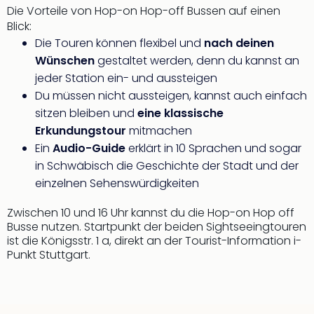
di
Die Vorteile von Hop-on Hop-off Bussen auf einen
Ver
Blick:
alle
Die Touren können flexibel und
nach deinen
Ang
Wünschen
gestaltet werden, denn du kannst an
Nac
Dest
jeder Station ein- und aussteigen
Musi
Du müssen nicht aussteigen, kannst auch einfach
Berli
sitzen bleiben und
eine klassische
Ham
Erkundungstour
mitmachen
NRW
Ein
Audio-Guide
erklärt in 10 Sprachen und sogar
Stut
in Schwäbisch die Geschichte der Stadt und der
Köln
einzelnen Sehenswürdigkeiten
Wie
alle
Zwischen 10 und 16 Uhr kannst du die Hop-on Hop off
Ang
Busse nutzen. Startpunkt der beiden Sightseeingtouren
Kultu
ist die Königsstr. 1 a, direkt an der Tourist-Information i-
&
Punkt Stuttgart.
Spor
Nac
Kate
Mus