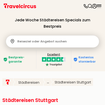
Freiz
&
Jede Woche Städtereisen Specials zum
Feri
Bestpreis
Nac
Kate
Frei
Reiseziel oder Angebot suchen
Disn
Paris
Phan
Excellent
Bestpreis­
Kostenlos
Heid
garantie
stornierbar
Park
Trustpilot
Mov
Park
Play
...
Städtereisen Stuttgart
Städtereisen
Funp
Trips
Eftel
LEG
Städtereisen Stuttgart
Deu