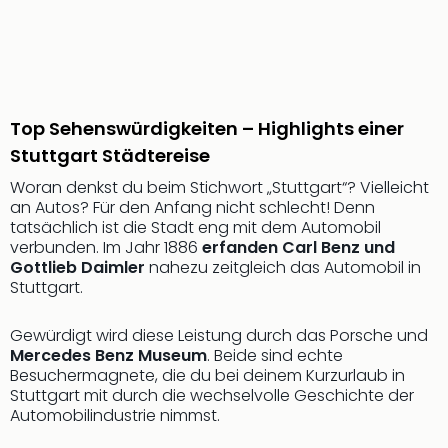
Nac
Kate
Musi
Starl
Expr
Moul
Top Sehenswürdigkeiten – Highlights einer
Rou
Stuttgart Städtereise
Das
Musi
Woran denkst du beim Stichwort „Stuttgart“? Vielleicht
an Autos? Für den Anfang nicht schlecht! Denn
Köni
tatsächlich ist die Stadt eng mit dem Automobil
der
verbunden. Im Jahr 1886
erfanden Carl Benz und
Löw
Gottlieb Daimler
nahezu zeitgleich das Automobil in
Die
Stuttgart.
Eisk
Tarz
Gewürdigt wird diese Leistung durch das Porsche und
MJ
Mercedes Benz Museum
. Beide sind echte
–
Besuchermagnete, die du bei deinem Kurzurlaub in
Das
Stuttgart mit durch die wechselvolle Geschichte der
Mich
Automobilindustrie nimmst.
Jac