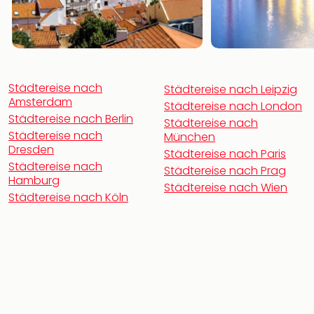
Öste
Freiz
Fran
alle
Ang
Städtereise nach
Städtereise nach Leipzig
Frei
Amsterdam
Deu
Städtereise nach London
Städtereise nach Berlin
Freiz
Städtereise nach
Städtereise nach
Baye
München
Dresden
Freiz
Städtereise nach Paris
Städtereise nach
Hes
Städtereise nach Prag
Hamburg
Freiz
Städtereise nach Wien
Städtereise nach Köln
Nied
Freiz
NRW
alle
Ang
Musi
&
Sho