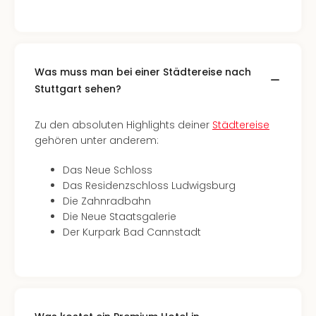
Nac
Kate
Konz
Karo
G
Was muss man bei einer Städtereise nach
Pitbu
Stuttgart sehen?
Back
Boy
Zu den absoluten Highlights deiner
Städtereise
Disn
gehören unter anderem:
in
Con
Das Neue Schloss
Schl
Das Residenzschloss Ludwigsburg
Sch
Die Zahnradbahn
Konz
Die Neue Staatsgalerie
alle
Der Kurpark Bad Cannstadt
Ang
Fest
Ikar
Festi
Glüc