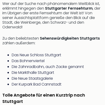
Musi
Wer auf der Suche nach phänomenalem Weitblick ist,
Der
erklimmt hingegen den
Stuttgarter Fernsehturm
, der
Teuf
im Übrigen der erste Fernsehturm der Welt ist! Von
träg
seiner Aussichtsplattform genieße den Blick auf die
Pra
Stadt, die Weinberge, den Schwarz- und den
Die
Odenwald!
Sch
und
Zu den beliebtesten
Sehenswürdigkeiten Stuttgarts
das
zählen außerdem:
Biest
Wie
Das Neue Schloss Stuttgart
Mari
Das Bohnenviertel
Ther
Die Zahnradbahn, auch Zacke genannt
Sta
Die Markthalle Stuttgart
Ente
Das
Die Neue Staatsgalerie
Pha
Der Kurpark Bad Cannstadt
der
Ope
Tolle Angebote für einen Kurztrip nach
Köln
Stuttgart
Tan