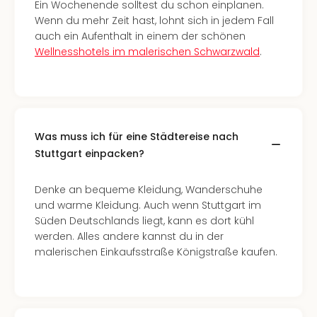
Of
Ein Wochenende solltest du schon einplanen.
Thro
Wenn du mehr Zeit hast, lohnt sich in jedem Fall
Stud
auch ein Aufenthalt in einem der schönen
Tour
Wellnesshotels im malerischen Schwarzwald
.
Swar
Krist
Mini
Wun
Ham
Was muss ich für eine Städtereise nach
War
Stuttgart einpacken?
Bros.
Stud
Denke an bequeme Kleidung, Wanderschuhe
Tour
und warme Kleidung. Auch wenn Stuttgart im
Lon
Süden Deutschlands liegt, kann es dort kühl
–
werden. Alles andere kannst du in der
The
malerischen Einkaufsstraße Königstraße kaufen.
Mak
of
Harr
Pott
Tita