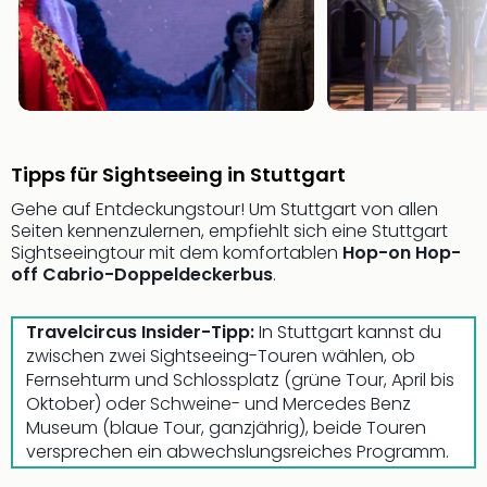
Fest
Bad
Bad
Veg
Rou
Qua
Com
Tipps für Sightseeing in Stuttgart
Club
Pret
Gehe auf Entdeckungstour! Um Stuttgart von allen
Wo
Seiten kennenzulernen, empfiehlt sich eine Stuttgart
alle
Sightseeingtour mit dem komfortablen
Hop-on Hop-
Ang
off Cabrio-Doppeldeckerbus
.
Fest
Dom
Travelcircus Insider-Tipp:
In Stuttgart kannst du
Fest
zwischen zwei Sightseeing-Touren wählen, ob
Stör
Fernsehturm und Schlossplatz (grüne Tour, April bis
Fest
Oktober) oder Schweine- und Mercedes Benz
Mus
Museum (blaue Tour, ganzjährig), beide Touren
Fuld
versprechen ein abwechslungsreiches Programm.
Are