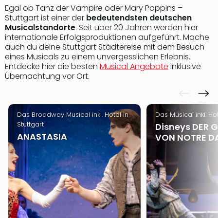
der
Egal ob Tanz der Vampire oder Mary Poppins –
Stuttgart ist einer der
bedeutendsten deutschen
Vam
Musicalstandorte
. Seit über 20 Jahren werden hier
alle
internationale Erfolgsproduktionen aufgeführt. Mache
Ang
auch du deine Stuttgart Städtereise mit dem Besuch
Sho
eines Musicals zu einem unvergesslichen Erlebnis.
&
Entdecke hier die besten
Musical Angebote
inklusive
Thea
Übernachtung vor Ort.
ABB
Voy
in
Lon
Das Broadway Musical inkl. Hotel in
Das Musical inkl. Hot
Stuttgart
Harr
Disneys DER 
ANASTASIA
Pott
VON NOTRE D
Thea
Lon
Frie
Pala
Berli
Fest
Neu