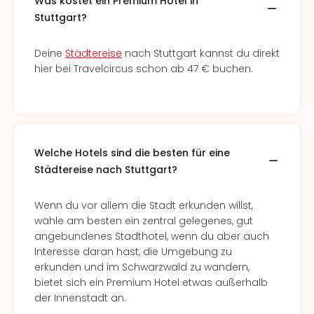
Was kostet ein Premium Hotel in
Insel
M’er
Stuttgart?
Lun
Black
Deine
Städtereise
nach Stuttgart kannst du direkt
Festi
hier bei Travelcircus schon ab 47 € buchen.
Nibiri
Festi
alle
Ang
Loca
Welche Hotels sind die besten für eine
Konz
Städtereise nach Stuttgart?
in
Köln
Konz
Wenn du vor allem die Stadt erkunden willst,
in
wähle am besten ein zentral gelegenes, gut
Düss
angebundenes Stadthotel, wenn du aber auch
Well
Interesse daran hast, die Umgebung zu
Nac
erkunden und im Schwarzwald zu wandern,
Dest
bietet sich ein Premium Hotel etwas außerhalb
Well
der Innenstadt an.
Deu