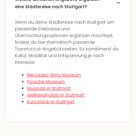
Südt
eine Städtereise nach Stuttgart?
Mar
Karl
Wenn du deine Städtereise nach Stuttgart um
alle
passende Erlebnisse und
Ang
Übernachtungsoptionen ergänzen möchtest,
The
findest du hier thematisch passende
The
Travelcircus-Angebotsseiten. So kombinierst du
Deu
Kultur, Mobilität und Entspannung je nach
The
Interesse:
Öste
alle
Mercedes-Benz Museum
Ang
Porsche Museum
Nac
Musicals in Stuttgart
Kate
Wellnesshotels in Stuttgart
Well
Kurzurlaub in Stuttgart
Schl
Kass
Bad
Sins
Wel