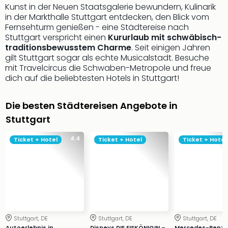
Kunst in der Neuen Staatsgalerie bewundern, Kulinarik
Futu
in der Markthalle Stuttgart entdecken, den Blick vom
Bela
Fernsehturm genießen - eine Städtereise nach
alle
Stuttgart verspricht einen
Kururlaub mit schwäbisch-
Ang
traditionsbewusstem Charme
. Seit einigen Jahren
Wass
gilt Stuttgart sogar als echte Musicalstadt. Besuche
Trop
mit Travelcircus die Schwaben-Metropole und freue
Isla
dich auf die beliebtesten Hotels in Stuttgart!
The
Erdi
Die besten Städtereisen Angebote in
Rula
Stuttgart
Bad
Sch
4.4
Ticket + Hotel
Ticket + Hotel
Ticket + Hotel
aqu
The
&
Bad
Sins
alle
Ang
Stuttgart, DE
Stuttgart, DE
Stuttgart, DE
Zoo
Autoerlebnis in
Disneys DIE EISKÖNIGIN –
Mercedes-Benz