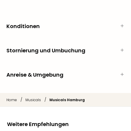
der
Vam
alle
Ang
Konditionen
Sho
&
Thea
ABB
Stornierung und Umbuchung
Voy
in
Lon
Anreise & Umgebung
Harr
Pott
Thea
Lon
/
/
Home
Musicals
Musicals Hamburg
Frie
Pala
Berli
Fest
Weitere Empfehlungen
Neu