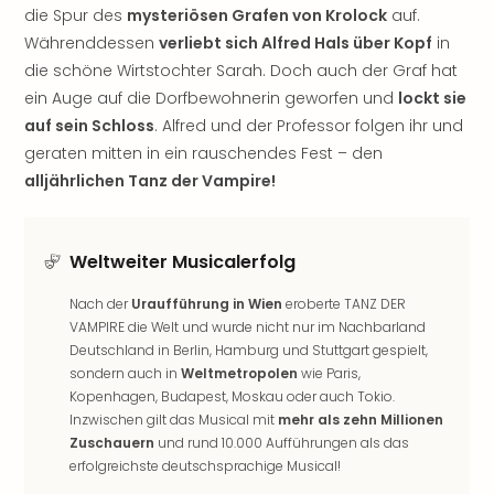
Nac
die Spur des
mysteriösen Grafen von Krolock
auf.
Kate
Währenddessen
verliebt sich Alfred Hals über Kopf
in
Musi
die schöne Wirtstochter Sarah. Doch auch der Graf hat
Starl
ein Auge auf die Dorfbewohnerin geworfen und
lockt sie
Expr
auf sein Schloss
. Alfred und der Professor folgen ihr und
Moul
geraten mitten in ein rauschendes Fest – den
Rou
Das
alljährlichen Tanz der Vampire!
Musi
Köni
der
Weltweiter Musicalerfolg
Löw
Die
Nach der
Uraufführung in Wien
eroberte TANZ DER
Eisk
VAMPIRE die Welt und wurde nicht nur im Nachbarland
Tarz
Deutschland in Berlin, Hamburg und Stuttgart gespielt,
MJ
sondern auch in
Weltmetropolen
wie Paris,
Kopenhagen, Budapest, Moskau oder auch Tokio.
–
Inzwischen gilt das Musical mit
mehr als zehn Millionen
Das
Zuschauern
und rund 10.000 Aufführungen als das
Mich
erfolgreichste deutschsprachige Musical!
Jac