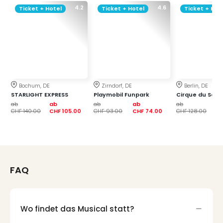
Fest
4.2
4.6
Ticket + Hotel
Ticket + Hotel
Ticket + Hot
Bad
Bad
Veg
Rou
Qua
Com
Club
Bochum, DE
Zirndorf, DE
Berlin, DE
Pret
STARLIGHT EXPRESS
Playmobil Funpark
Cirque du Soleil
Wo
ab
ab
ab
ab
ab
ab
CHF 140.00
CHF 105.00
CHF 93.00
CHF 74.00
CHF 128.00
CH
alle
Ang
Fest
Dom
Fest
Stör
FAQ
Fest
Mus
Fuld
Wo findet das Musical statt?
Are