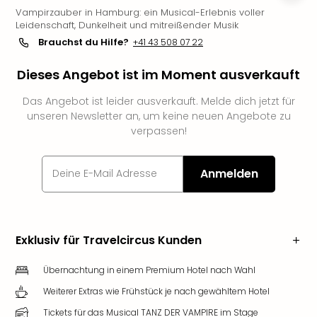
Vampirzauber in Hamburg: ein Musical-Erlebnis voller
Futu
Leidenschaft, Dunkelheit und mitreißender Musik
Bela
Brauchst du Hilfe?
+41 43 508 07 22
alle
Ang
Dieses Angebot ist im Moment ausverkauft
Wass
Trop
Das Angebot ist leider ausverkauft. Melde dich jetzt für
Isla
unseren Newsletter an, um keine neuen Angebote zu
The
verpassen!
Erdi
Rula
Bad
Anmelden
Sch
aqu
The
&
Exklusiv für Travelcircus Kunden
Bad
Sins
Übernachtung in einem Premium Hotel nach Wahl
alle
Weiterer Extras wie Frühstück je nach gewähltem Hotel
Ang
Zoo
Tickets für das Musical TANZ DER VAMPIRE im Stage