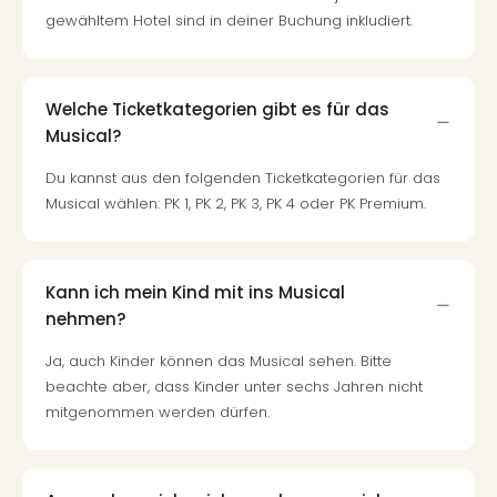
Tec
gewähltem Hotel sind in deiner Buchung inkludiert.
Sins
Mer
Ben
Welche Ticketkategorien gibt es für das
Mus
Musical?
Stut
Pors
Du kannst aus den folgenden Ticketkategorien für das
Mus
Musical wählen: PK 1, PK 2, PK 3, PK 4 oder PK Premium.
Auto
Wolf
BM
Mus
Kann ich mein Kind mit ins Musical
in
nehmen?
Mün
Barb
Ja, auch Kinder können das Musical sehen. Bitte
Mus
beachte aber, dass Kinder unter sechs Jahren nicht
alle
mitgenommen werden dürfen.
Ang
Auss
Ga