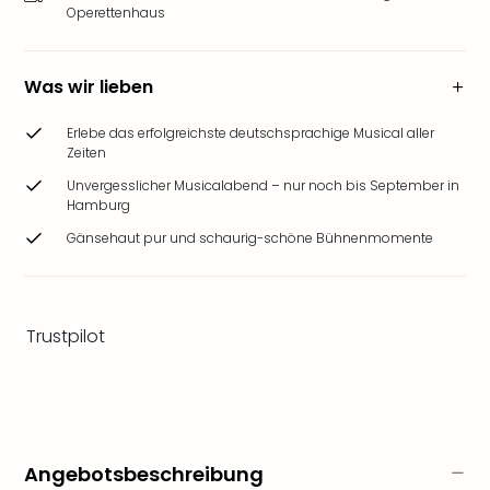
&
Operettenhaus
Safa
Erle
Zoo
Was wir lieben
Han
Sere
Erlebe das erfolgreichste deutschsprachige Musical aller
Zeiten
Park
Allw
Unvergesslicher Musicalabend – nur noch bis September in
Müns
Hamburg
Zoo
Gänsehaut pur und schaurig-schöne Bühnenmomente
Leip
Safa
Beek
Ber
Trustpilot
ZOO
Erle
Gels
Welt
Wal
Nau
Angebotsbeschreibung