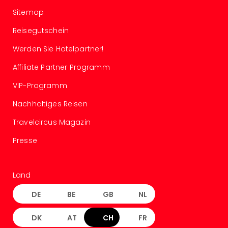
–
Sitemap
die
Reisegutschein
Auss
Form
Werden Sie Hotelpartner!
1
Die
Affiliate Partner Programm
Auss
VIP-Programm
alle
Ang
Nachhaltiges Reisen
Spor
Skiu
Travelcircus Magazin
in
Presse
Deu
Skiu
in
Land
Öste
Form
DE
BE
GB
NL
1
Reis
DK
AT
CH
FR
Konz