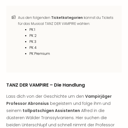
Öste
Freiz
Fran
Aus den folgenden
Ticketkategorien
kannst du Tickets
alle
für das Musical TANZ DER VAMPIRE wählen:
PK 1
Ang
PK 2
Frei
PK 3
Deu
PK 4
Freiz
PK Premium
Baye
Freiz
Hes
Freiz
Nied
TANZ DER VAMPIRE – Die Handlung
Freiz
NRW
Lass dich von der Geschichte um den
Vampirjäger
alle
Professor Abronsius
begeistern und folge ihm und
Ang
seinem
tollpatschigen Assistenten
Alfred in die
Musi
düsteren Wälder Transsylvaniens. Hier suchen die
&
Sho
beiden Unterschlupf und schnell nimmt der Professor