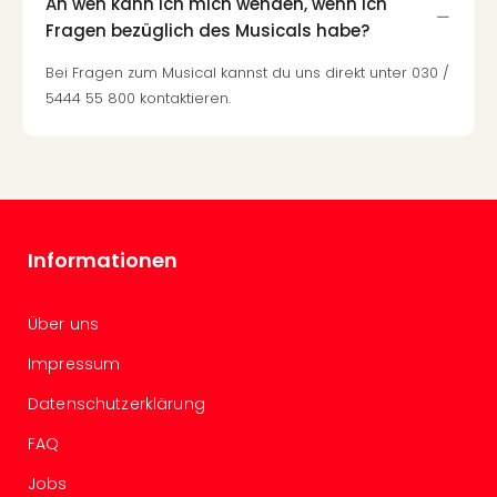
An wen kann ich mich wenden, wenn ich
Of
Thro
Fragen bezüglich des Musicals habe?
Stud
Bei Fragen zum Musical kannst du uns direkt unter 030 /
Tour
5444 55 800 kontaktieren.
Swar
Krist
Mini
Wun
Ham
War
Bros.
Informationen
Stud
Tour
Lon
Über uns
–
Impressum
The
Mak
Datenschutzerklärung
of
FAQ
Harr
Pott
Jobs
Tita