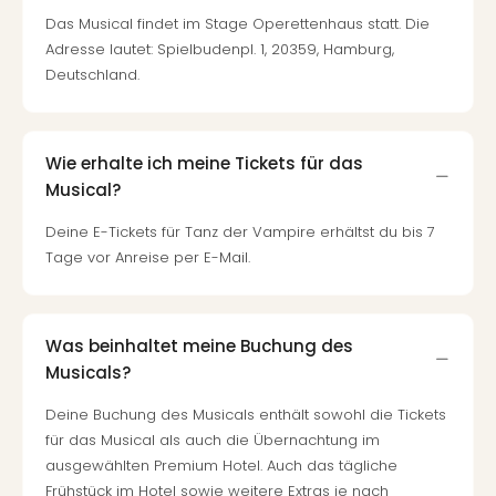
di
Ver
Das Musical findet im Stage Operettenhaus statt. Die
alle
Adresse lautet: Spielbudenpl. 1, 20359, Hamburg,
Ang
Deutschland.
Nac
Dest
Musi
Wie erhalte ich meine Tickets für das
Berli
Musical?
Ham
NRW
Deine E-Tickets für Tanz der Vampire erhältst du bis 7
Stut
Tage vor Anreise per E-Mail.
Köln
Wie
alle
Ang
Was beinhaltet meine Buchung des
Kultu
Musicals?
&
Spor
Deine Buchung des Musicals enthält sowohl die Tickets
Nac
für das Musical als auch die Übernachtung im
Kate
ausgewählten Premium Hotel. Auch das tägliche
Mus
Frühstück im Hotel sowie weitere Extras je nach