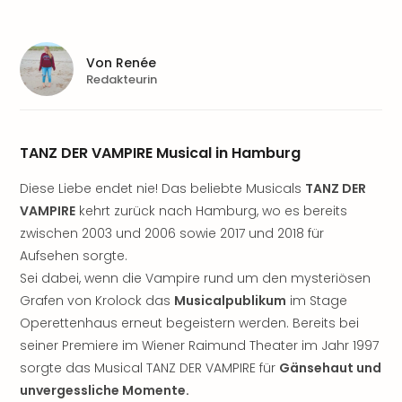
Aqu
Zool
Gar
Berli
Von
Renée
Redakteurin
alle
Ang
noc
meh
TANZ DER VAMPIRE Musical in Hamburg
Frei
Hau
Diese Liebe endet nie! Das beliebte Musicals
TANZ DER
Feri
VAMPIRE
kehrt zurück nach Hamburg, wo es bereits
Feri
zwischen 2003 und 2006 sowie 2017 und 2018 für
Nac
Aufsehen sorgte.
Dest
Sei dabei, wenn die Vampire rund um den mysteriösen
Frei
Eur
Grafen von Krolock das
Musicalpublikum
im Stage
Frei
Operettenhaus erneut begeistern werden. Bereits bei
Deu
seiner Premiere im Wiener Raimund Theater im Jahr 1997
Freiz
sorgte das Musical TANZ DER VAMPIRE für
Gänsehaut und
Nied
unvergessliche Momente.
Freiz