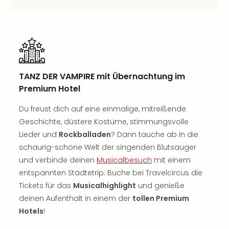
Musi
Der
Teuf
träg
Pra
Die
Sch
TANZ DER VAMPIRE mit Übernachtung im
und
Premium Hotel
das
Biest
Du freust dich auf eine einmalige, mitreißende
Wie
Geschichte, düstere Kostüme, stimmungsvolle
Mari
Lieder und
Rockballaden
? Dann tauche ab in die
Ther
Sta
schaurig-schöne Welt der singenden Blutsauger
Ente
und verbinde deinen
Musicalbesuch
mit einem
Das
entspannten Städtetrip. Buche bei Travelcircus die
Pha
Tickets für das
Musicalhighlight
und genieße
der
deinen Aufenthalt in einem der
tollen Premium
Ope
Hotels
!
Köln
Tan