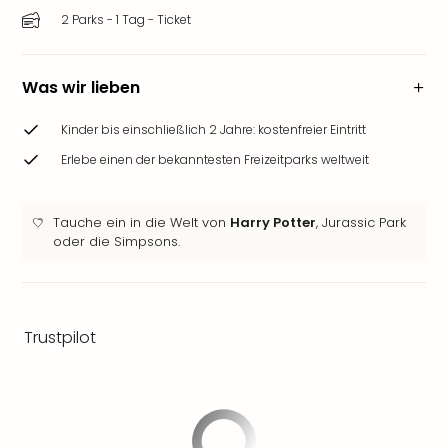
&
2 Parks - 1 Tag - Ticket
Safa
Erle
Zoo
Was wir lieben
Han
Sere
Kinder bis einschließlich 2 Jahre: kostenfreier Eintritt
Park
Erlebe einen der bekanntesten Freizeitparks weltweit
Allw
Müns
Zoo
Tauche ein in die Welt von
Harry Potter
, Jurassic Park
Leip
oder die Simpsons.
Safa
Beek
Ber
ZOO
Trustpilot
Erle
Gels
Welt
Wal
Nau