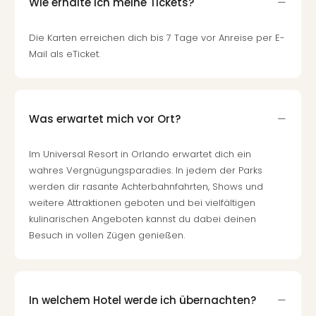
di
Wie erhalte ich meine Tickets?
Ver
alle
Die Karten erreichen dich bis 7 Tage vor Anreise per E-
Ang
Mail als eTicket.
Nac
Dest
Musi
Berli
Was erwartet mich vor Ort?
Ham
NRW
Im Universal Resort in Orlando erwartet dich ein
Stut
Köln
wahres Vergnügungsparadies. In jedem der Parks
Wie
werden dir rasante Achterbahnfahrten, Shows und
alle
weitere Attraktionen geboten und bei vielfältigen
Ang
kulinarischen Angeboten kannst du dabei deinen
Kultu
Besuch in vollen Zügen genießen.
&
Spor
Nac
Kate
In welchem Hotel werde ich übernachten?
Mus