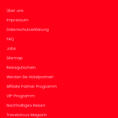
Of
Thro
Über uns
Stud
Tour
Impressum
Swar
Datenschutzerklärung
Krist
Mini
FAQ
Wun
Ham
Jobs
War
Sitemap
Bros.
Stud
Reisegutschein
Tour
Lon
Werden Sie Hotelpartner!
–
Affiliate Partner Programm
The
Mak
VIP-Programm
of
Nachhaltiges Reisen
Harr
Pott
Travelcircus Magazin
Tita