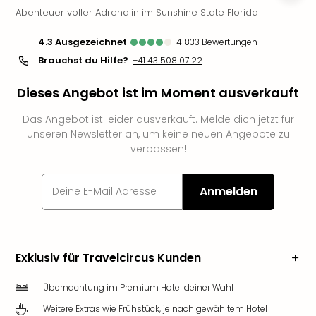
Abenteuer voller Adrenalin im Sunshine State Florida
Futu
Bela
4.3
ausgezeichnet
41833
Bewertungen
alle
Ang
Brauchst du Hilfe?
+41 43 508 07 22
Wass
Dieses Angebot ist im Moment ausverkauft
Trop
Isla
Das Angebot ist leider ausverkauft. Melde dich jetzt für
The
unseren Newsletter an, um keine neuen Angebote zu
Erdi
verpassen!
Rula
Bad
Sch
Anmelden
aqu
The
&
Bad
Exklusiv für Travelcircus Kunden
Sins
alle
Übernachtung im Premium Hotel deiner Wahl
Ang
Zoo
Weitere Extras wie Frühstück, je nach gewähltem Hotel