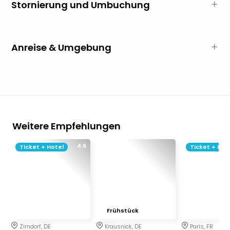
Stornierung und Umbuchung
der
Vam
alle
Ang
Anreise & Umgebung
Sho
&
Thea
ABB
Voy
in
Lon
Weitere Empfehlungen
Harr
Pott
4.6
Ticket + Hotel
Ticket + Hot
Thea
Lon
Frie
Pala
Berli
Fest
Frühstück
Neu
Zirndorf, DE
Krausnick, DE
Paris, FR