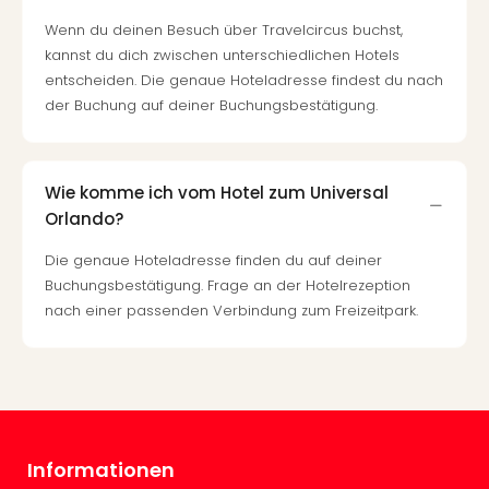
Tec
Wenn du deinen Besuch über Travelcircus buchst,
Sins
kannst du dich zwischen unterschiedlichen Hotels
Mer
entscheiden. Die genaue Hoteladresse findest du nach
Ben
der Buchung auf deiner Buchungsbestätigung.
Mus
Stut
Pors
Mus
Wie komme ich vom Hotel zum Universal
Auto
Orlando?
Wolf
BM
Die genaue Hoteladresse finden du auf deiner
Mus
Buchungsbestätigung. Frage an der Hotelrezeption
in
nach einer passenden Verbindung zum Freizeitpark.
Mün
Barb
Mus
alle
Ang
Auss
Informationen
Ga