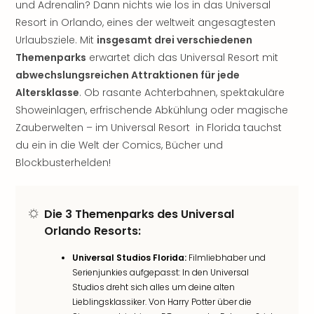
und Adrenalin? Dann nichts wie los in das Universal
Öste
Resort in Orlando, eines der weltweit angesagtesten
Freiz
Urlaubsziele. Mit
insgesamt drei verschiedenen
Fran
Themenparks
erwartet dich das Universal Resort mit
alle
Ang
abwechslungsreichen Attraktionen für jede
Frei
Altersklasse
. Ob rasante Achterbahnen, spektakuläre
Deu
Showeinlagen, erfrischende Abkühlung oder magische
Freiz
Zauberwelten – im Universal Resort in Florida tauchst
Baye
du ein in die Welt der Comics, Bücher und
Freiz
Blockbusterhelden!
Hes
Freiz
Nied
Freiz
Die
3 Themenparks
des Universal
NRW
Orlando Resorts:
alle
Universal Studios Florida:
Filmliebhaber und
Ang
Serienjunkies aufgepasst: In den Universal
Musi
Studios dreht sich alles um deine alten
&
Lieblingsklassiker. Von Harry Potter über die
Sho