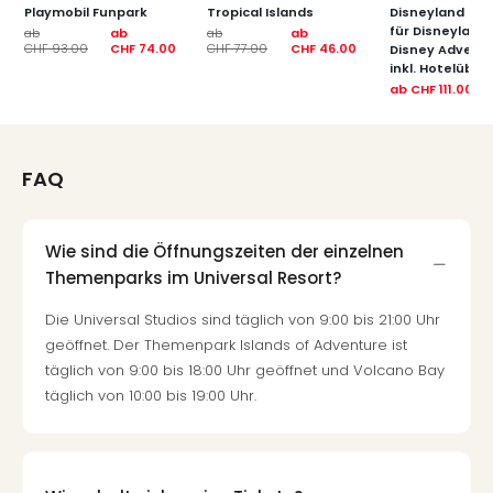
Fest
Playmobil Funpark
Tropical Islands
Disneyland Paris
Bad
für Disneyland
ab
ab
ab
ab
CHF 93.00
CHF 74.00
CHF 77.00
CHF 46.00
Disney Advent
Bad
inkl. Hotelübe
Veg
ab
CHF 111.00
Rou
Qua
Com
FAQ
Club
Pret
Wo
alle
Wie sind die Öffnungszeiten der einzelnen
Ang
Themenparks im Universal Resort?
Fest
Die Universal Studios sind täglich von 9:00 bis 21:00 Uhr
Dom
geöffnet. Der Themenpark Islands of Adventure ist
Fest
täglich von 9:00 bis 18:00 Uhr geöffnet und Volcano Bay
Stör
Fest
täglich von 10:00 bis 19:00 Uhr.
Mus
Fuld
Are