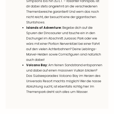
Simpsons bis hin zu E.T. – rasanter Fahrspaß ist
Nac
dir dabei stets angelehnt an die verschiedenen
Kate
Themenbereiche garantiert! Und wem das noch
Musi
nicht reicht, der besucht eine der gigantischen
Starl
Stuntshows.
Expr
Islands of Adventure:
Begebe dich auf die
Moul
Spuren der Dinosaurier und tauche ein in den
Rou
Dschungel im Abschnitt Jurassic Park oder wie
Das
wärs mit einer Portion Nervenkitzel bei einer Fahrt
Musi
auf den vielen Achterbahnen? Deine Lieblings-
Köni
Marvel-Helden sowie Comicfiguren sind natürlich
der
auch dabei!
Löw
Volcano Bay:
Am feinen Sandstrand entspannen
Die
und dabei auf einen massiven Vulkan blicken?
Eisk
Das Südseeparadies Volcano Bay im Herzen des
Tarz
Universals Resort machts möglich! Wer die nasse
MJ
Abkühlung sucht, ist ebenfalls richtig hier: Im
–
Themenpark dreht sich alles um Wasser.
Das
Mich
Jac