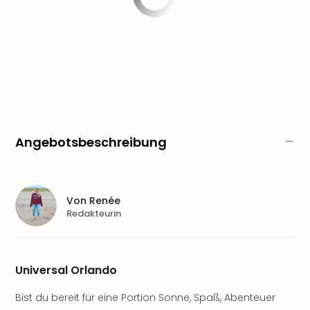
Aqu
Zool
Gar
Berli
alle
Ang
noc
meh
Frei
Hau
Angebotsbeschreibung
Feri
Feri
Nac
Dest
Von
Renée
Redakteurin
Frei
Eur
Frei
Deu
Universal Orlando
Freiz
Nied
Bist du bereit für eine Portion Sonne, Spaß, Abenteuer
Freiz