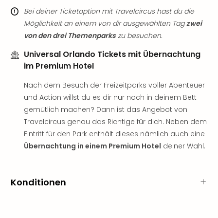
Musi
Bei deiner Ticketoption mit Travelcircus hast du die
Der
Teuf
Möglichkeit an einem von dir ausgewählten Tag
zwei
träg
von den drei Themenparks
zu besuchen.
Pra
Universal Orlando Tickets mit Übernachtung
Die
Sch
im Premium Hotel
und
Nach dem Besuch der Freizeitparks voller Abenteuer
das
Biest
und Action willst du es dir nur noch in deinem Bett
Wie
gemütlich machen? Dann ist das Angebot von
Mari
Travelcircus genau das Richtige für dich. Neben dem
Ther
Eintritt für den Park enthält dieses nämlich auch eine
Sta
Übernachtung in einem Premium Hotel
deiner Wahl.
Ente
Das
Pha
Konditionen
der
Ope
Köln
Tan