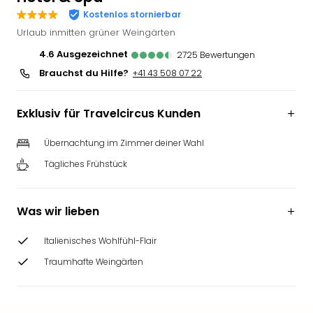
Futu
Kostenlos stornierbar
Bela
Urlaub inmitten grüner Weingärten
alle
4.6
ausgezeichnet
2725
Bewertungen
Ang
Brauchst du Hilfe?
+41 43 508 07 22
Wass
Trop
Isla
Exklusiv für Travelcircus Kunden
The
Erdi
Übernachtung im Zimmer deiner Wahl
Rula
Tägliches Frühstück
Bad
Sch
aqu
Was wir lieben
The
&
Italienisches Wohlfühl-Flair
Bad
Sins
Traumhafte Weingärten
alle
Ang
Zoo