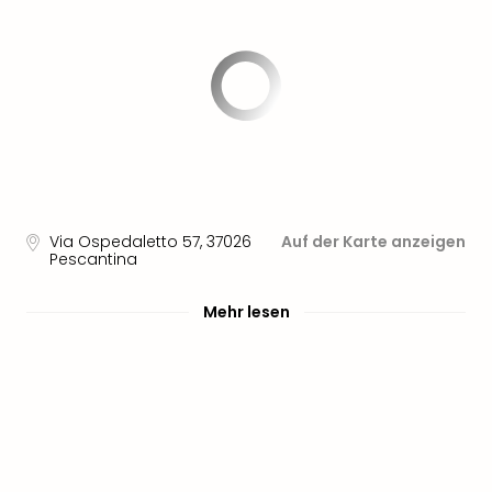
Aqu
Zool
Gar
Berli
alle
Ang
noc
meh
Frei
Hau
Via Ospedaletto 57
,
37026
Auf der Karte anzeigen
Feri
Pescantina
Feri
Nac
Mehr lesen
Dest
Frei
Eur
Frei
Deu
Freiz
Nied
Freiz