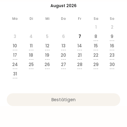
&
August 2026
Safa
Erle
Mo
Di
Mi
Do
Fr
Sa
So
Zoo
1
2
Han
Sere
3
4
5
6
7
8
9
Park
---
---
10
11
12
13
14
15
16
Allw
---
---
---
---
---
---
---
Müns
17
18
19
20
21
22
23
Zoo
---
---
---
---
---
---
---
24
25
26
27
28
29
30
Leip
---
---
---
---
---
---
---
Safa
31
Beek
---
Ber
ZOO
Erle
Bestätigen
Gels
Welt
Wal
Nau