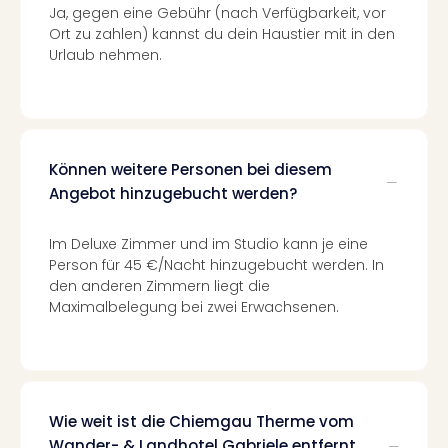
Ja, gegen eine Gebühr (nach Verfügbarkeit, vor
–
Ort zu zahlen) kannst du dein Haustier mit in den
die
Urlaub nehmen.
Auss
Form
1
Die
Auss
Können weitere Personen bei diesem
alle
Angebot hinzugebucht werden?
Ang
Spor
Skiu
Im Deluxe Zimmer und im Studio kann je eine
in
Person für 45 €/Nacht hinzugebucht werden. In
Deu
den anderen Zimmern liegt die
Skiu
Maximalbelegung bei zwei Erwachsenen.
in
Öste
Form
1
Reis
Wie weit ist die Chiemgau Therme vom
Konz
Wander- & Landhotel Gabriele entfernt