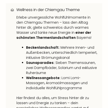
der
Vam
Wellness in der Chiemgau Therme
alle
Erlebe unvergessliche Wohlfühlmomente in
Ang
den Chiemgau Thermen – lass den Alltag
Sho
hinter dir, gleite schwerelos durch warmes
&
Wasser und tanke neue Energie in
einer der
Thea
schönsten Thermenlandschaften
Bayerns!
ABB
Voy
Beckenlandschaft:
Mehrere Innen- und
in
Außenbecken, unterschiedlich temperiert,
Lon
inklusive Strömungskanal
Harr
Saunaparadies:
Sieben Themensaunen,
Pott
zwei Dampfbäder, Solarium und exklusive
Thea
Ruheräume
Lon
Wellnessangebote:
Lomi Lomi-
Massagen, Aromaölmassagen und
Frie
individuelle Wohlfühlprogramme
Pala
Berli
Hier findest du alles, um Stress hinter dir zu
Fest
lassen und Energie zu tanken – dein
Neu