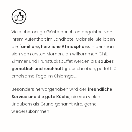
Musi
Der
Teuf
träg
Pra
Viele ehemalige Gäste berichten begeistert von
Die
Sch
ihrem Aufenthalt im Landhotel Gabriele: Sie loben
und
die
familiäre, herzliche Atmosphäre
, in der man
das
sich vom ersten Moment an willkommen fühlt.
Biest
Zimmer und Frühstücksbuffet werden als
sauber,
Wie
gemütlich und reichhaltig
beschrieben, perfekt für
Mari
erholsame Tage im Chiemgau.
Ther
Sta
Besonders hervorgehoben wird der
freundliche
Ente
Service und die gute Küche
, die von vielen
Das
Pha
Urlaubern als Grund genannt wird, gerne
der
wiederzukommen
Ope
Köln
Tan