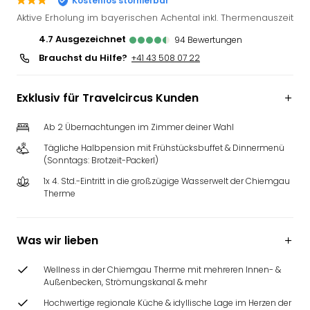
Kostenlos stornierbar
Futu
Aktive Erholung im bayerischen Achental inkl. Thermenauszeit
Bela
4.7
ausgezeichnet
94
Bewertungen
alle
Brauchst du Hilfe?
Ang
+41 43 508 07 22
Wass
Trop
Exklusiv für Travelcircus Kunden
Isla
The
Ab 2 Übernachtungen im Zimmer deiner Wahl
Erdi
Tägliche Halbpension mit Frühstücksbuffet & Dinnermenü
Rula
(Sonntags: Brotzeit-Packerl)
Bad
Sch
1x 4. Std.-Eintritt in die großzügige Wasserwelt der Chiemgau
Therme
aqu
The
&
Was wir lieben
Bad
Sins
Wellness in der Chiemgau Therme mit mehreren Innen- &
alle
Außenbecken, Strömungskanal & mehr
Ang
Zoo
Hochwertige regionale Küche & idyllische Lage im Herzen der