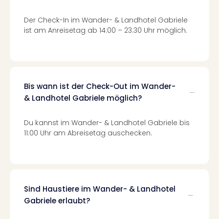
Of
Thro
Der Check-In im Wander- & Landhotel Gabriele
Stud
ist am Anreisetag ab 14:00 – 23:30 Uhr möglich.
Tour
Swar
Krist
Mini
Wun
Bis wann ist der Check-Out im Wander-
Ham
& Landhotel Gabriele möglich?
War
Bros.
Stud
Du kannst im Wander- & Landhotel Gabriele bis
Tour
11:00 Uhr am Abreisetag auschecken.
Lon
–
The
Mak
of
Sind Haustiere im Wander- & Landhotel
Harr
Gabriele erlaubt?
Pott
Tita