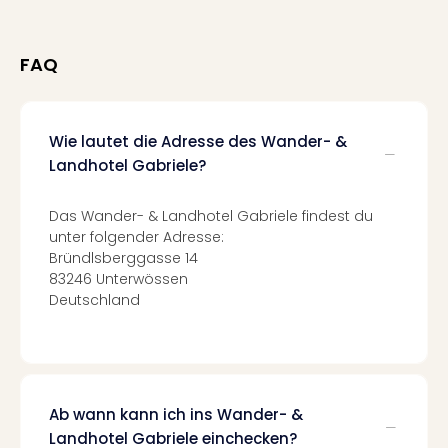
Tec
Sins
Mer
FAQ
Ben
Mus
Stut
Wie lautet die Adresse des Wander- &
Pors
Landhotel Gabriele?
Mus
Auto
Wolf
Das Wander- & Landhotel Gabriele findest du
BM
unter folgender Adresse:
Mus
Bründlsberggasse 14
in
83246 Unterwössen
Mün
Deutschland
Barb
Mus
alle
Ang
Auss
Ab wann kann ich ins Wander- &
Ga
Landhotel Gabriele einchecken?