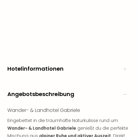
Öste
Freiz
Fran
alle
Ang
Frei
Deu
Freiz
Baye
Freiz
Hotelinformationen
Hes
Freiz
Nied
Freiz
Angebotsbeschreibung
NRW
alle
Wander- & Landhotel Gabriele
Ang
Musi
Eingebettet in die traumhafte Naturkulisse rund um
&
Wander- & Landhotel Gabriele
genießt du die perfekte
Sho
Mischung aus
alpiner Ruhe und aktiver Auszeit
. Direkt