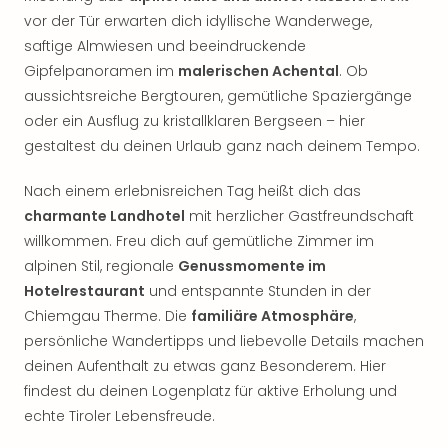
Nac
vor der Tür erwarten dich idyllische Wanderwege,
Kate
saftige Almwiesen und beeindruckende
Musi
Gipfelpanoramen im
malerischen Achental
. Ob
Starl
aussichtsreiche Bergtouren, gemütliche Spaziergänge
Expr
Moul
oder ein Ausflug zu kristallklaren Bergseen – hier
Rou
gestaltest du deinen Urlaub ganz nach deinem Tempo.
Das
Musi
Nach einem erlebnisreichen Tag heißt dich das
Köni
charmante Landhotel
mit herzlicher Gastfreundschaft
der
willkommen. Freu dich auf gemütliche Zimmer im
Löw
alpinen Stil, regionale
Genussmomente im
Die
Hotelrestaurant
und entspannte Stunden in der
Eisk
Chiemgau Therme. Die
familiäre Atmosphäre
,
Tarz
MJ
persönliche Wandertipps und liebevolle Details machen
–
deinen Aufenthalt zu etwas ganz Besonderem. Hier
Das
findest du deinen Logenplatz für aktive Erholung und
Mich
echte Tiroler Lebensfreude.
Jac