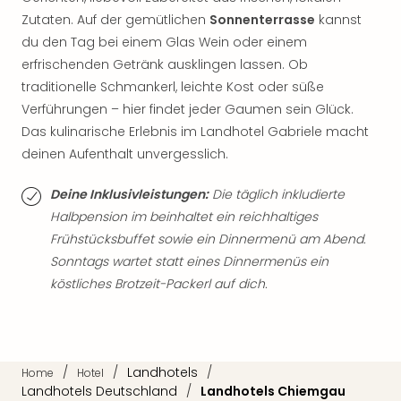
di
Ver
Zutaten. Auf der gemütlichen
Sonnenterrasse
kannst
alle
du den Tag bei einem Glas Wein oder einem
Ang
erfrischenden Getränk ausklingen lassen. Ob
Nac
traditionelle Schmankerl, leichte Kost oder süße
Dest
Verführungen – hier findet jeder Gaumen sein Glück.
Musi
Das kulinarische Erlebnis im Landhotel Gabriele macht
Berli
deinen Aufenthalt unvergesslich.
Ham
NRW
Deine Inklusivleistungen:
Die täglich inkludierte
Stut
Köln
Halbpension im beinhaltet ein reichhaltiges
Wie
Frühstücksbuffet sowie ein Dinnermenü am Abend.
alle
Sonntags wartet statt eines Dinnermenüs ein
Ang
köstliches Brotzeit-Packerl auf dich.
Kultu
&
Spor
Nac
/
/
Landhotels
/
Kate
Home
Hotel
Landhotels Deutschland
/
Landhotels Chiemgau
Mus