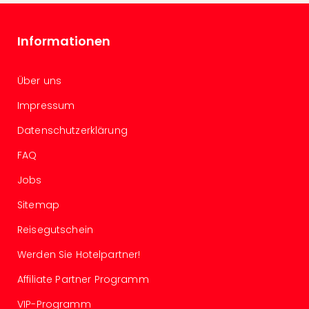
Allg
Baye
Informationen
Wal
Baye
Bod
Über uns
Harz
Nor
Impressum
NRW
Datenschutzerklärung
Ost
Sch
FAQ
alle
Ang
Jobs
Well
Sitemap
Eur
Deu
Reisegutschein
Itali
Nied
Werden Sie Hotelpartner!
Öste
Affiliate Partner Programm
Pole
Schw
VIP-Programm