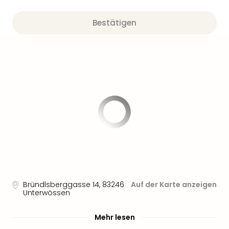
Aqu
Zool
Bestätigen
Gar
Berli
alle
Ang
noc
meh
Frei
Hau
Feri
Feri
Nac
Dest
Frei
Eur
Frei
Bründlsberggasse 14
,
83246
Auf der Karte anzeigen
Deu
Unterwössen
Freiz
Nied
Mehr lesen
Freiz