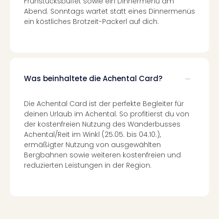
Frühstücksbuffet sowie ein Dinnermenü am
Insel
Abend. Sonntags wartet statt eines Dinnermenüs
M’er
ein köstliches Brotzeit-Packerl auf dich.
Lun
Black
Festi
Nibiri
Festi
alle
Was beinhaltete die Achental Card?
Ang
Loca
Die Achental Card ist der perfekte Begleiter für
Konz
deinen Urlaub im Achental. So profitierst du von
in
der kostenfreien Nutzung des Wanderbusses
Köln
Achental/Reit im Winkl (25.05. bis 04.10.),
Konz
ermäßigter Nutzung von ausgewählten
in
Bergbahnen sowie weiteren kostenfreien und
Düss
reduzierten Leistungen in der Region.
Well
Nac
Dest
Well
Deu