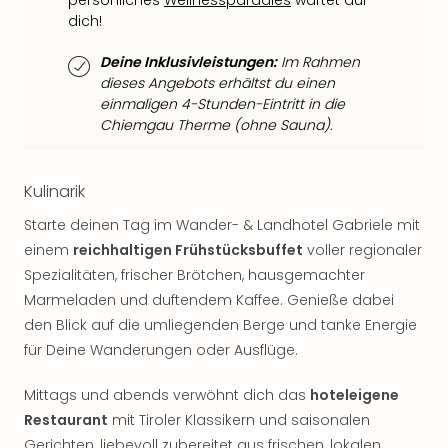
persönliches
Wellnessparadies
wartet auf
Fest
dich!
Bad
Bad
Deine Inklusivleistungen:
Im Rahmen
Veg
dieses Angebots erhältst du einen
Rou
einmaligen 4-Stunden-Eintritt in die
Qua
Chiemgau Therme (ohne Sauna).
Com
Club
Pret
Kulinarik
Wo
Starte deinen Tag im Wander- & Landhotel Gabriele mit
alle
Ang
einem
reichhaltigen Frühstücksbuffet
voller regionaler
Fest
Spezialitäten, frischer Brötchen, hausgemachter
Dom
Marmeladen und duftendem Kaffee. Genieße dabei
Fest
den Blick auf die umliegenden Berge und tanke Energie
Stör
für Deine Wanderungen oder Ausflüge.
Fest
Mus
Mittags und abends verwöhnt dich das
hoteleigene
Fuld
Restaurant
mit Tiroler Klassikern und saisonalen
Are
Gerichten, liebevoll zubereitet aus frischen, lokalen