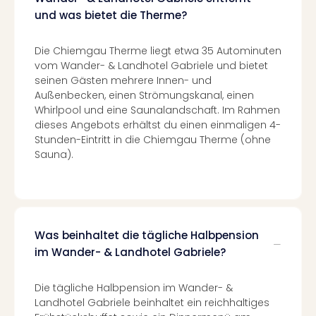
Nac
und was bietet die Therme?
Kate
Konz
Die Chiemgau Therme liegt etwa 35 Autominuten
Karo
vom Wander- & Landhotel Gabriele und bietet
G
seinen Gästen mehrere Innen- und
Pitbu
Außenbecken, einen Strömungskanal, einen
Back
Whirlpool und eine Saunalandschaft. Im Rahmen
Boy
dieses Angebots erhältst du einen einmaligen 4-
Disn
Stunden-Eintritt in die Chiemgau Therme (ohne
in
Sauna).
Con
Schl
Sch
Konz
alle
Was beinhaltet die tägliche Halbpension
Ang
im Wander- & Landhotel Gabriele?
Fest
Ikar
Festi
Die tägliche Halbpension im Wander- &
Glüc
Landhotel Gabriele beinhaltet ein reichhaltiges