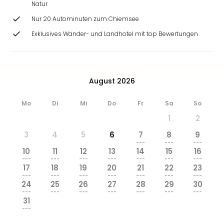
Natur
&
Safa
Nur 20 Autominuten zum Chiemsee
Erle
Exklusives Wander- und Landhotel mit top Bewertungen
Zoo
Han
Sere
Park
August 2026
Allw
Müns
Mo
Di
Mi
Do
Fr
Sa
So
Zoo
Leip
1
2
Safa
3
4
5
6
7
8
9
Beek
---
---
---
Ber
10
11
12
13
14
15
16
ZOO
---
---
---
---
---
---
---
17
18
19
20
21
22
23
Erle
---
---
---
---
---
---
---
Gels
24
25
26
27
28
29
30
Welt
---
---
---
---
---
---
---
31
Wal
---
Nau