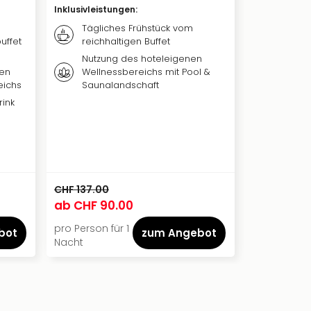
Inklusivleistungen
:
Inklusivleis
Tägliches Frühstück vom
Täglic
uffet
reichhaltigen Buffet
Frühst
Dinner
Nutzung des hoteleigenen
Buffet
ßen
Wellnessbereichs mit Pool &
eichs
Saunalandschaft
Nutzu
Wellne
ink
Saune
CHF 137.00
CHF 357.00
ab
CHF 90.00
ab
CHF 2
pro Person für 1
pro Person 
bot
zum Angebot
Nacht
Nächte