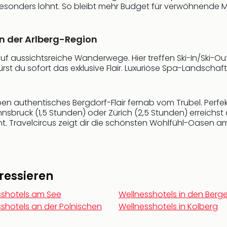
 besonders lohnt. So bleibt mehr Budget für verwöhnend
in der Arlberg-Region
r auf aussichtsreiche Wanderwege. Hier treffen Ski-In/Ski
pürst du sofort das exklusive Flair. Luxuriöse Spa-Landsch
ben authentisches Bergdorf-Flair fernab vom Trubel. Per
nnsbruck (1,5 Stunden) oder Zürich (2,5 Stunden) erreichs
. Travelcircus zeigt dir die schönsten Wohlfühl-Oasen am A
ressieren
sshotels am See
Wellnesshotels in den Berg
shotels an der Polnischen
Wellnesshotels in Kolberg