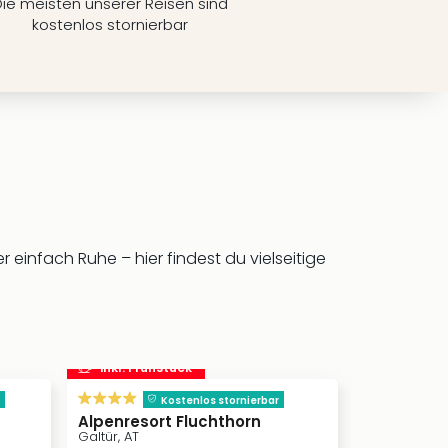
ie meisten unserer Reisen sind
kostenlos stornierbar
einfach Ruhe – hier findest du vielseitige
inkl. Frühstück
Kostenlos stornierbar
Alpenresort Fluchthorn
Weisses 
Galtür, AT
Tirol, AT