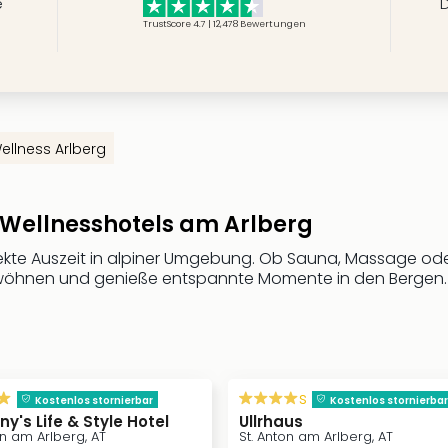
e
D
TrustScore 4.7 | 12,478
Bewertungen
ellness Arlberg
 Wellnesshotels am Arlberg
fekte Auszeit in alpiner Umgebung. Ob Sauna, Massage oder 
rwöhnen und genieße entspannte Momente in den Bergen.
s
Kostenlos stornierbar
Kostenlos stornierbar
y's Life & Style Hotel
Ullrhaus
on am Arlberg, AT
St. Anton am Arlberg, AT