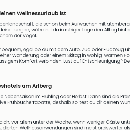
deinen Wellnessurlaub ist
e Alpenlandschaft, die schon beim Aufwachen mit atembe
llt deine Lungen, während du in ruhiger Lage den Alltag hinter 
chern der Vögel.
r bequem, egal ob du mit dem Auto, Zug oder Flugzeug übe
einer Wanderung oder einem Skitag in wohlig-warmen Pool
lassigem Komfort verbinden. Lust auf Entschleunigung? Der
sshotels am Arlberg
f die Nebensaison im Frühling oder Herbst. Dann sind die Pre
aktive Frühbucherrabatte, deshalb solltest du dir deinen
ch, vor allem unter der Woche, wenn weniger Gäste unter
dierten Wellnessanwendungen sind meist preiswerter als e