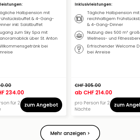
vleistungen
:
Inklusivleistungen
:
ägliche Halbpension mit
Tägliche Halbpension mit
rühstücksbuffet & 4-Gang-
reichhaltigem Frühstücksb
inner inkl. Salatbuffet
& 4-Gang-Dinner
ugang zum Sky Spa mit
Nutzung des 500 m² gro
anoramablick über St. Anton
Wellness- und Fitnessber
illkommensgetränk bei
Erfrischender Welcome Dr
nreise
bei Anreise
60.00
CHF 305.00
F 234.00
ab
CHF 214.00
rson für 2
pro Person für 2
zum Angebot
zum Ange
e
Nächte
Mehr anzeigen >