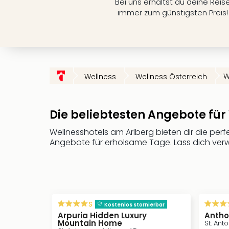
Bei uns erhältst du deine Reis
immer zum günstigsten Preis!
W
Wellness
Wellness Österreich
Die beliebtesten Angebote für
Wellnesshotels am Arlberg bieten dir die per
Angebote für erholsame Tage. Lass dich ve
s
Kostenlos stornierbar
Arpuria Hidden Luxury
Anthon
Mountain Home
St. Ant