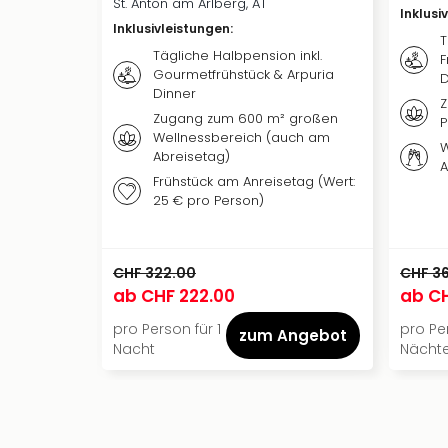
St. Anton am Arlberg, AT
Inklusi
Inklusivleistungen
:
T
Tägliche Halbpension inkl.
F
Gourmetfrühstück & Arpuria
D
Dinner
Z
Zugang zum 600 m² großen
P
Wellnessbereich (auch am
W
Abreisetag)
A
Frühstück am Anreisetag (Wert:
25 € pro Person)
CHF 322.00
CHF 3
ab
CHF 222.00
ab
CH
pro Person für 1
pro Pe
zum Angebot
Nacht
Nächt