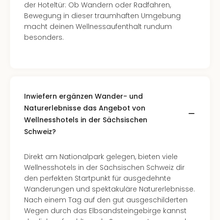
der Hoteltür: Ob Wandern oder Radfahren,
alle
Bewegung in dieser traumhaften Umgebung
Ang
macht deinen Wellnessaufenthalt rundum
Kurz
besonders.
Nac
Dest
Kurz
Deu
Kurz
Ost
Inwiefern ergänzen Wander- und
Kurz
Naturerlebnisse das Angebot von
Nor
Wellnesshotels in der Sächsischen
Kurz
Schweiz?
Baye
Kurz
Direkt am Nationalpark gelegen, bieten viele
Harz
Wellnesshotels in der Sächsischen Schweiz dir
Kurz
den perfekten Startpunkt für ausgedehnte
Sch
Wanderungen und spektakuläre Naturerlebnisse.
Kurz
Nach einem Tag auf den gut ausgeschilderten
Bod
Wegen durch das Elbsandsteingebirge kannst
Kurz