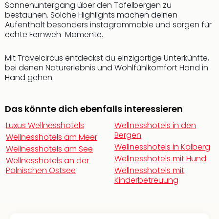
di
Sonnenuntergang über den Tafelbergen zu
Ver
bestaunen. Solche Highlights machen deinen
alle
Aufenthalt besonders instagrammable und sorgen für
Ang
echte Fernweh-Momente.
Nac
Dest
Mit Travelcircus entdeckst du einzigartige Unterkünfte,
Musi
bei denen Naturerlebnis und Wohlfühlkomfort Hand in
Berli
Hand gehen.
Ham
NRW
Stut
Das könnte dich ebenfalls interessieren
Köln
Luxus Wellnesshotels
Wellnesshotels in den
Wie
Bergen
Wellnesshotels am Meer
alle
Wellnesshotels in Kolberg
Wellnesshotels am See
Ang
Wellnesshotels mit Hund
Wellnesshotels an der
Kultu
Polnischen Ostsee
Wellnesshotels mit
&
Kinderbetreuung
Spor
Nac
Kate
Mus