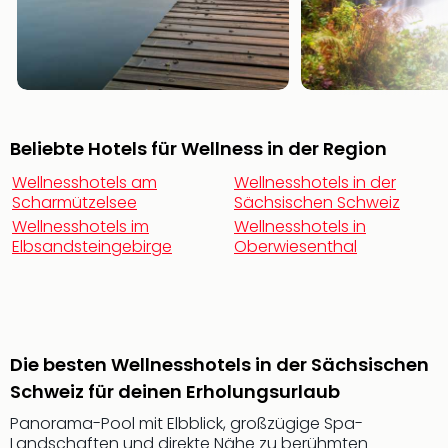
Öste
Freiz
Fran
alle
Ang
Frei
Beliebte Hotels für Wellness in der Region
Deu
Freiz
Wellnesshotels am
Wellnesshotels in der
Baye
Scharmützelsee
Sächsischen Schweiz
Freiz
Wellnesshotels im
Wellnesshotels in
Hes
Elbsandsteingebirge
Oberwiesenthal
Freiz
Nied
Freiz
NRW
alle
Die besten Wellnesshotels in der Sächsischen
Ang
Schweiz für deinen Erholungsurlaub
Musi
&
Panorama-Pool mit Elbblick, großzügige Spa-
Sho
Landschaften und direkte Nähe zu berühmten