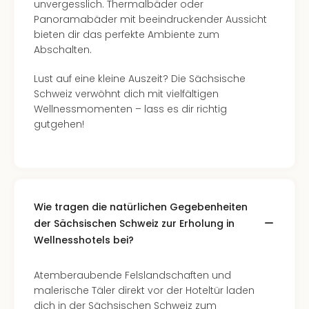
Of
unvergesslich. Thermalbäder oder
Thro
Panoramabäder mit beeindruckender Aussicht
Stud
bieten dir das perfekte Ambiente zum
Tour
Abschalten.
Swar
Lust auf eine kleine Auszeit? Die Sächsische
Krist
Schweiz verwöhnt dich mit vielfältigen
Mini
Wellnessmomenten – lass es dir richtig
Wun
gutgehen!
Ham
War
Bros.
Stud
Tour
Lon
Wie tragen die natürlichen Gegebenheiten
–
der Sächsischen Schweiz zur Erholung in
The
Wellnesshotels bei?
Mak
of
Atemberaubende Felslandschaften und
Harr
malerische Täler direkt vor der Hoteltür laden
Pott
dich in der Sächsischen Schweiz zum
Tita