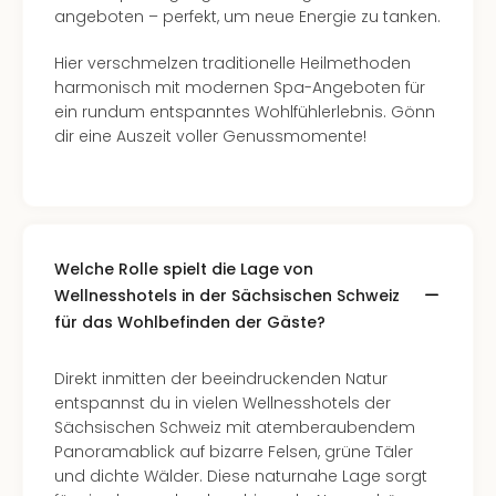
Südt
angeboten – perfekt, um neue Energie zu tanken.
Mar
Karl
Hier verschmelzen traditionelle Heilmethoden
alle
harmonisch mit modernen Spa-Angeboten für
Ang
ein rundum entspanntes Wohlfühlerlebnis. Gönn
The
dir eine Auszeit voller Genussmomente!
The
Deu
The
Öste
alle
Welche Rolle spielt die Lage von
Ang
Wellnesshotels in der Sächsischen Schweiz
Nac
für das Wohlbefinden der Gäste?
Kate
Well
Schl
Direkt inmitten der beeindruckenden Natur
Kass
entspannst du in vielen Wellnesshotels der
Bad
Sächsischen Schweiz mit atemberaubendem
Sins
Panoramablick auf bizarre Felsen, grüne Täler
Wel
und dichte Wälder. Diese naturnahe Lage sorgt