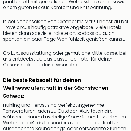
punkten oft mit gemütlichen Wellnessbereichen sowie
der
einem guten Mix aus Komfort und Entspannung.
Vam
alle
In der Nebensaison von Oktober bis März findest du bei
Ang
Travelcircus häufig attraktive Angebote. Viele Hotels
Sho
bieten dann spezielle Pakete an, sodass du auch
&
spontan ein paar Tage Wohlfühlzeit genießen kannst.
Thea
ABB
Ob Luxusausstattung oder gemütliche Mittelklasse, bei
Voy
uns entdeckst du das passende Hotel für deinen
in
Geschmack und deine Wünsche.
Lon
Harr
Die beste Reisezeit für deinen
Pott
Wellnessaufenthalt in der Sächsischen
Thea
Lon
Schweiz
Frie
Frühling und Herbst sind perfekt: Angenehme
Pala
Temperaturen laden zu Outdoor-Aktivitäten ein,
Berli
während drinnen kuschelige Spa-Momente warten. Im
Fest
Winter genießt du besonders ruhige Tage, ideal für
Neu
ausgedehnte Saunagänge oder entspannte Stunden