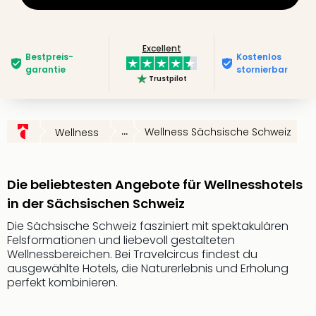
Futu
Bela
alle
Excellent
Bestpreis­
Kostenlos
Ang
garantie
stornierbar
Wass
Trustpilot
Trop
Isla
The
...
Wellness Sächsische Schweiz
Wellness
Erdi
Rula
Bad
Die beliebtesten Angebote für Wellnesshotels
Sch
aqu
in der Sächsischen Schweiz
The
Die Sächsische Schweiz fasziniert mit spektakulären
&
Felsformationen und liebevoll gestalteten
Bad
Wellnessbereichen. Bei Travelcircus findest du
Sins
ausgewählte Hotels, die Naturerlebnis und Erholung
alle
perfekt kombinieren.
Ang
Zoo