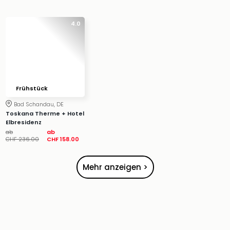
&
Safa
4.0
Erle
Zoo
Han
Sere
Park
Allw
Frühstück
Müns
Bad Schandau, DE
Zoo
Toskana Therme + Hotel
Leip
Elbresidenz
Safa
ab
ab
CHF 236.00
CHF 158.00
Beek
Ber
ZOO
Mehr anzeigen >
Erle
Gels
Welt
Wal
Nau