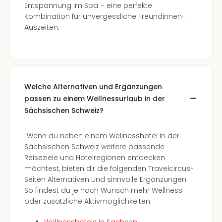
Kroa
Entspannung im Spa – eine perfekte
alle
Kombination für unvergessliche Freundinnen-
Ang
Auszeiten.
Städ
Nac
Dest
Eur
Lon
Paris
Welche Alternativen und Ergänzungen
Brüs
passen zu einem Wellnessurlaub in der
Prag
Sächsischen Schweiz?
Bud
Wie
"Wenn du neben einem Wellnesshotel in der
Liss
Sächsischen Schweiz weitere passende
alle
Reiseziele und Hotelregionen entdecken
Ang
möchtest, bieten dir die folgenden Travelcircus-
Deu
Seiten Alternativen und sinnvolle Ergänzungen.
Köln
So findest du je nach Wunsch mehr Wellness
Ham
oder zusätzliche Aktivmöglichkeiten:
Berli
Leip