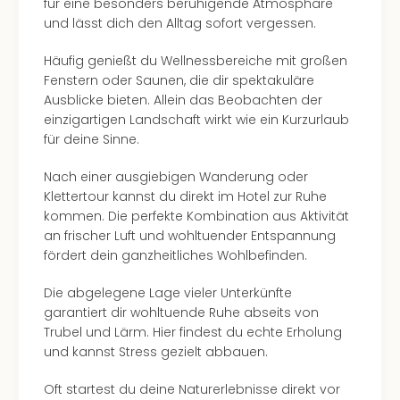
Hote
für eine besonders beruhigende Atmosphäre
Bad
und lässt dich den Alltag sofort vergessen.
Arol
Tau
Häufig genießt du Wellnessbereiche mit großen
Spa
Fenstern oder Saunen, die dir spektakuläre
alle
Ausblicke bieten. Allein das Beobachten der
Ang
einzigartigen Landschaft wirkt wie ein Kurzurlaub
The
für deine Sinne.
The
Nach einer ausgiebigen Wanderung oder
Erdi
Klettertour kannst du direkt im Hotel zur Ruhe
The
kommen. Die perfekte Kombination aus Aktivität
Bad
an frischer Luft und wohltuender Entspannung
Wöri
fördert dein ganzheitliches Wohlbefinden.
Trop
Isla
Die abgelegene Lage vieler Unterkünfte
The
garantiert dir wohltuende Ruhe abseits von
Sins
Trubel und Lärm. Hier findest du echte Erholung
Bad
und kannst Stress gezielt abbauen.
Sch
Tau
Oft startest du deine Naturerlebnisse direkt vor
The