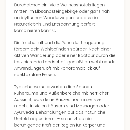
Durchatmen ein. Viele Wellnesshotels liegen
–
mitten im Elbsandsteingebirge oder ganz nah
die
an idyllischen Wanderwegen, sodass du
Auss
Naturerlebnis und Entspannung perfekt
Form
kombinieren kannst.
1
Die
Die frische Luft und die Ruhe der Umgebung
Auss
fördern dein Wohlbefinden spürbar. Nach einer
alle
aktiven Wanderung oder einer Radtour durch die
Ang
faszinierende Landschaft genießt du wohltuende
Spor
Anwendungen, oft mit Panoramablick auf
Skiu
spektakuläre Felsen.
in
Deu
Typischerweise erwarten dich Saunen,
Skiu
Ruheräume und Außenbereiche mit herrlicher
in
Aussicht, was deine Auszeit noch intensiver
Öste
macht. In vielen Häusern sind Massagen oder
Form
Ayurveda-Behandlungen auf das natürliche
1
Umfeld abgestimmt – so nutzt du die
Reis
beruhigende Kraft der Region für Körper und
Konz