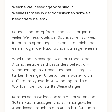
Tec
Welche Wellnessangebote sind in
Sins
Wellnesshotels in der Sächsischen Schweiz
Mer
besonders beliebt?
Ben
Mus
Stut
Sauna- und Dampfbad-Erlebnisse sorgen in
Pors
vielen Wellnesshotels der Sächsischen Schweiz
Mus
für pure Entspannung. Hier kannst du dich nach
Auto
einem Tag in der Natur wunderbar regenerieren.
Wolf
BM
Wohltuende Massagen wie Hot-Stone- oder
Mus
Aromatherapie sind besonders beliebt, um
in
Verspannungen zu lösen und neue Energie zu
Mün
tanken. In einigen Unterkünften erwarten dich
Barb
außerdem Ayurveda-Anwendungen, die dein
Mus
Wohlbefinden auf sanfte Weise steigern.
alle
Ang
Romantische Wellnesspakete mit privaten Spa-
Auss
Suiten, Paarmassagen und stimmungsvollen
Ga
Abendessen machen den Aufenthalt für Paare