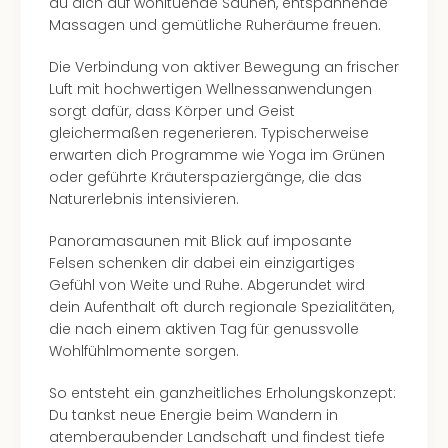
du dich auf wohltuende Saunen, entspannende
Allg
Massagen und gemütliche Ruheräume freuen.
alle
Ang
Die Verbindung von aktiver Bewegung an frischer
Kurz
Luft mit hochwertigen Wellnessanwendungen
Eur
sorgt dafür, dass Körper und Geist
Kurz
gleichermaßen regenerieren. Typischerweise
Belg
erwarten dich Programme wie Yoga im Grünen
Kurz
oder geführte Kräuterspaziergänge, die das
Deu
Naturerlebnis intensivieren.
Kurz
Gar
Panoramasaunen mit Blick auf imposante
Kurz
Felsen schenken dir dabei ein einzigartiges
Holl
Gefühl von Weite und Ruhe. Abgerundet wird
Kurz
dein Aufenthalt oft durch regionale Spezialitäten,
Öste
die nach einem aktiven Tag für genussvolle
Kurz
Wohlfühlmomente sorgen.
Pole
Kurz
So entsteht ein ganzheitliches Erholungskonzept:
Schw
Du tankst neue Energie beim Wandern in
Kurz
atemberaubender Landschaft und findest tiefe