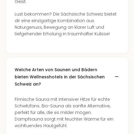
Geist.
Nac
Kate
Lust bekommen? Die Sächsische Schweiz bietet
Konz
dir eine einzigartige Kombination aus
Karo
Naturgenuss, Bewegung an klarer Luft und
G
tiefgehender Erholung in traumhafter Kulisse!
Pitbu
Back
Boy
Disn
in
Con
Welche Arten von Saunen und Bädern
Schl
bieten Wellnesshotels in der Sächsischen
Sch
Schweiz an?
Konz
alle
Finnische Sauna mit intensiver Hitze für echte
Ang
Schwitzfans. Bio-Sauna als sanfte Alternative,
Fest
perfekt für alle, die es milder mögen.
Ikar
Dampfsauna sorgt mit feuchter Wärme für ein
Festi
wohltuendes Hautgefühl.
Glüc