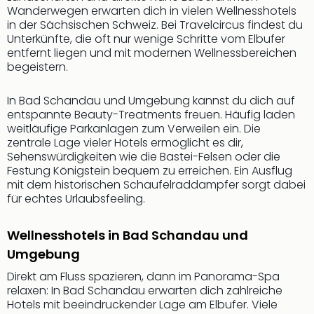
Nac
Wanderwegen erwarten dich in vielen Wellnesshotels
Kate
in der Sächsischen Schweiz. Bei Travelcircus findest du
Musi
Unterkünfte, die oft nur wenige Schritte vom Elbufer
entfernt liegen und mit modernen Wellnessbereichen
Starl
begeistern.
Expr
Moul
Rou
In Bad Schandau und Umgebung kannst du dich auf
entspannte Beauty-Treatments freuen. Häufig laden
Das
weitläufige Parkanlagen zum Verweilen ein. Die
Musi
zentrale Lage vieler Hotels ermöglicht es dir,
Köni
Sehenswürdigkeiten wie die Bastei-Felsen oder die
der
Festung Königstein bequem zu erreichen. Ein Ausflug
Löw
mit dem historischen Schaufelraddampfer sorgt dabei
Die
für echtes Urlaubsfeeling.
Eisk
Tarz
Wellnesshotels in Bad Schandau und
MJ
Umgebung
–
Das
Direkt am Fluss spazieren, dann im Panorama-Spa
Mich
relaxen: In Bad Schandau erwarten dich zahlreiche
Jac
Hotels mit beeindruckender Lage am Elbufer. Viele