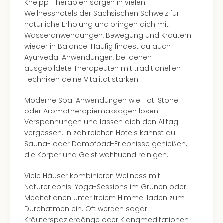
Kneipp-Therapien sorgen in vielen
Allg
Wellnesshotels der Sächsischen Schweiz für
Baye
natürliche Erholung und bringen dich mit
Wal
Wasseranwendungen, Bewegung und Kräutern
Baye
wieder in Balance. Häufig findest du auch
Bod
Ayurveda-Anwendungen, bei denen
Harz
ausgebildete Therapeuten mit traditionellen
Nor
Techniken deine Vitalität stärken.
NRW
Ost
Moderne Spa-Anwendungen wie Hot-Stone-
Sch
oder Aromatherapiemassagen lösen
alle
Verspannungen und lassen dich den Alltag
Ang
vergessen. In zahlreichen Hotels kannst du
Well
Sauna- oder Dampfbad-Erlebnisse genießen,
Eur
die Körper und Geist wohltuend reinigen.
Deu
Itali
Viele Häuser kombinieren Wellness mit
Nied
Naturerlebnis: Yoga-Sessions im Grünen oder
Öste
Meditationen unter freiem Himmel laden zum
Pole
Durchatmen ein. Oft werden sogar
Schw
Kräuterspaziergänge oder Klangmeditationen