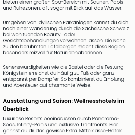
Musi
bieten einen großen Spa-Bereich mit Saunen, Pools
Der
und Ruhezonen, oft sogar mit Blick auf das Wasser.
Teuf
träg
Umgeben von idyllischen Parkanlagen kannst du dich
Pra
nach einer Wanderung durch die Sächsische Schweiz
Die
bei wohltuenden Beauty- oder
Sch
Gesichtsbehandlungen verwöhnen lassen. Die Nähe
zu den berühmten Tafelbergen macht diese Region
und
besonders reizvoll für Naturliebhaberinnen.
das
Biest
Wie
Sehenswürdigkeiten wie die Bastei oder die Festung
Königstein erreichst du häufig zu Fuß oder ganz
Mari
entspannt per Dampfer. So kombinierst du Erholung
Ther
und Abenteuer auf charmante Weise.
Sta
Ente
Das
Ausstattung und Saison: Wellnesshotels im
Pha
Überblick
der
Luxuriöse Resorts beeindrucken durch Panorama-
Ope
Spas, Infinity-Pools und exklusive Treatments. Hier
Köln
gönnst du dir das gewisse Extra. Mittelklasse-Hotels
Tan