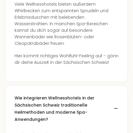
Insel
Viele Wellnesshotels bieten außerdem
M’er
Whirlbecken zum entspannten Sprudeln und
Lun
Erlebnisduschen mit belebenden
Black
Wasserstrahlen. In manchen Spa-Bereichen
Festi
kannst du dich sogar auf besondere
Nibiri
Wannenbäder wie Rosenblüten- oder
Festi
Cleopatrabäder freuen.
alle
Ang
Hier kommt richtiges Wohlfühl-Feeling auf – gönn
Loca
dir deine Auszeit in der Sächsischen Schweiz!
Konz
in
Köln
Konz
in
Wie integrieren Wellnesshotels in der
Düss
Sächsischen Schweiz traditionelle
Well
Nac
Heilmethoden und moderne Spa-
Dest
Anwendungen?
Well
Deu