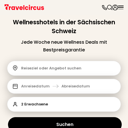
Freiz
&
Wellnesshotels in der Sächsischen
Feri
Schweiz
Nac
Kate
Jede Woche neue Wellness Deals mit
Frei
Bestpreisgarantie
Disn
Paris
Phan
Reiseziel oder Angebot suchen
Heid
Park
Mov
Anreisedatum
Abreisedatum
Park
Play
Funp
2 Erwachsene
Trips
Eftel
LEG
Suchen
Deu