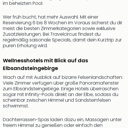
Fest
im beheizten Pool.
Bad
Bad
Wer früh bucht, hat mehr Auswahl. Mit einer
Veg
Reservierung 6 bis 8 Wochen im Voraus sicherst du dir
Rou
meist die besten Zimmerkategorien sowie exklusive
Qua
Zusatzleistungen. Bei Travelcircus findest du
regelmäßig saisonale Specials, damit dein Kurztrip zur
Com
puren Erholung wird.
Club
Pret
Wo
Wellnesshotels mit Blick auf das
alle
Elbsandsteingebirge
Ang
Wach auf mit Ausblick auf bizarre Felsenlandschaften:
Fest
Viele Zimmer verfügen über große Panoramafenster
Dom
zum Elbsandsteingebirge. Einige Hotels überraschen
Fest
sogar mit Infinity-Pools direkt an der Elbe, sodass du
Stör
scheinbar zwischen Himmel und Sandsteinfelsen
Fest
schwimmst.
Mus
Fuld
Dachterrassen-Spas laden dazu ein, Massagen unter
Are
freiem Himmel zu genießen oder einfach den