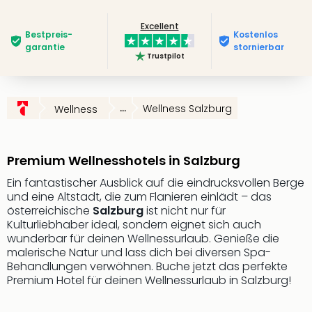
Futu
Excellent
Bela
Bestpreis­
Kostenlos
alle
garantie
stornierbar
Trustpilot
Ang
Wass
Trop
Isla
...
Wellness Salzburg
Wellness
The
Erdi
Rula
Premium Wellnesshotels in Salzburg
Bad
Sch
Ein fantastischer Ausblick auf die eindrucksvollen Berge
und eine Altstadt, die zum Flanieren einlädt – das
aqu
österreichische
Salzburg
ist nicht nur für
The
Kulturliebhaber ideal, sondern eignet sich auch
&
wunderbar für deinen Wellnessurlaub. Genieße die
Bad
malerische Natur und lass dich bei diversen Spa-
Sins
Behandlungen verwöhnen. Buche jetzt das perfekte
alle
Premium Hotel für deinen Wellnessurlaub in Salzburg!
Ang
Zoo