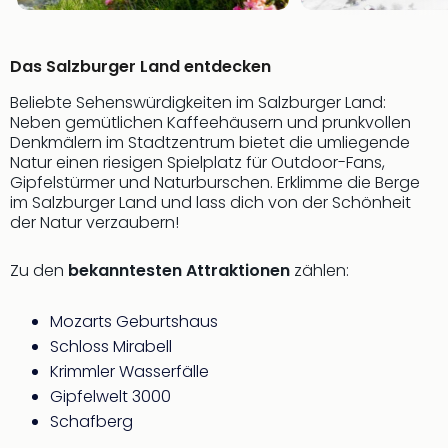
di
Ver
alle
Ang
Das Salzburger Land entdecken
Nac
Beliebte Sehenswürdigkeiten im Salzburger Land:
Dest
Neben gemütlichen Kaffeehäusern und prunkvollen
Musi
Denkmälern im Stadtzentrum bietet die umliegende
Berli
Natur einen riesigen Spielplatz für Outdoor-Fans,
Ham
Gipfelstürmer und Naturburschen. Erklimme die Berge
NRW
im Salzburger Land und lass dich von der Schönheit
Stut
der Natur verzaubern!
Köln
Wie
Zu den
bekanntesten Attraktionen
zählen:
alle
Ang
Mozarts Geburtshaus
Kultu
Schloss Mirabell
&
Krimmler Wasserfälle
Spor
Nac
Gipfelwelt 3000
Kate
Schafberg
Mus