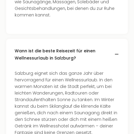
Of
wie Saunagänge, Massagen, Solebäder und
Thro
Gesichtsbehandlungen, bei denen du zur Ruhe
Stud
kommen kannst.
Tour
Swar
Krist
Mini
Wun
Wann ist die beste Reisezeit für einen
Ham
Wellnessurlaub in Salzburg?
War
Bros.
Salzburg eignet sich das ganze Jahr über
Stud
hervorragend für einen Wellnessurlaub. In den
Tour
warmen Monaten ist die Stadt perfekt, um bei
Lon
leichten Wanderungen, Radtouren oder
–
Strandaufenthalten Sonne zu tanken. Im Winter
The
kannst du beim Skilanglauf die klirrende Kälte
Mak
genießen, dich nach einem Saunagang direkt in
of
den Schnee stürzen oder dich mit einem heißen
Harr
Getränk im Wellnesshotel aufwärmen – deiner
Pott
Fantasie sind keine Grenzen gesetzt.
Tita