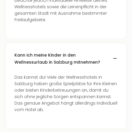
beachte jedoch individuelle Hinweise deines
Nac
Wellnesshotels sowie die Leinenpflicht in der
Kate
gesamten Stadt mit Ausnahme bestimmter
Konz
Freilaufgebiete.
Karo
G
Pitbu
Back
Boy
Disn
Kann ich meine Kinder in den
in
Wellnessurlaub in Salzburg mitnehmen?
Con
Schl
Das kannst du! Viele der Wellnesshotels in
Sch
Salzburg haben große Spielplätze für Ihre Kleinen
Konz
oder bieten Kinderbetreuungen an, damit du
alle
sich ohne jegliche Sorgen entspannen kannst.
Ang
Das genaue Angebot hängt allerdings individuell
Fest
vom Hotel ab.
Ikar
Festi
Glüc