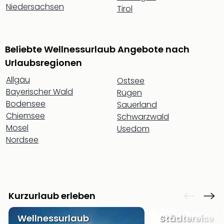
Nac
Niedersachsen
Tirol
Kate
Musi
Starl
Beliebte Wellnessurlaub Angebote nach
Expr
Moul
Urlaubsregionen
Rou
Allgäu
Ostsee
Das
Bayerischer Wald
Rügen
Musi
Bodensee
Köni
Sauerland
der
Chiemsee
Schwarzwald
Löw
Mosel
Usedom
Die
Nordsee
Eisk
Tarz
MJ
–
Das
Kurzurlaub erleben
Mich
Jac
Wellnessurlaub
Städtereise