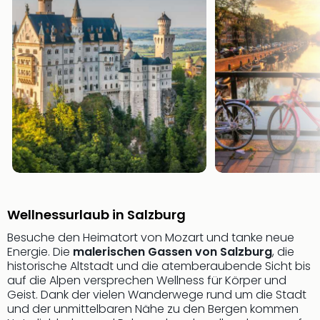
der
Vam
alle
Ang
Sho
&
Thea
ABB
Voy
in
Lon
Harr
Pott
Wellnessurlaub in Salzburg
Thea
Lon
Besuche den Heimatort von Mozart und tanke neue
Frie
Energie. Die
malerischen Gassen von Salzburg
, die
Pala
historische Altstadt und die atemberaubende Sicht bis
Berli
auf die Alpen versprechen Wellness für Körper und
Fest
Geist. Dank der vielen Wanderwege rund um die Stadt
und der unmittelbaren Nähe zu den Bergen kommen
Neu