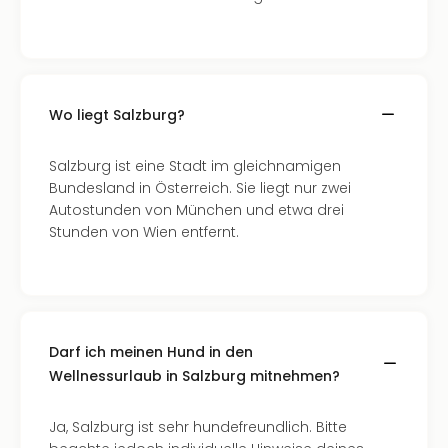
–
die
Auss
Form
1
Wo liegt Salzburg?
Die
Auss
Salzburg ist eine Stadt im gleichnamigen
alle
Bundesland in Österreich. Sie liegt nur zwei
Ang
Autostunden von München und etwa drei
Spor
Stunden von Wien entfernt.
Skiu
in
Deu
Skiu
in
Öste
Darf ich meinen Hund in den
Form
Wellnessurlaub in Salzburg mitnehmen?
1
Reis
Ja, Salzburg ist sehr hundefreundlich. Bitte
Konz