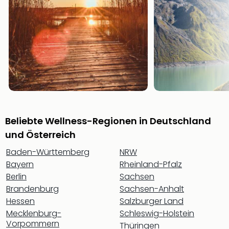
Öste
Freiz
Fran
alle
Ang
Frei
Deu
Freiz
Baye
Freiz
Beliebte Wellness-Regionen in Deutschland
Hes
Freiz
und Österreich
Nied
Baden-Württemberg
NRW
Freiz
Bayern
Rheinland-Pfalz
NRW
Berlin
Sachsen
alle
Brandenburg
Sachsen-Anhalt
Ang
Musi
Hessen
Salzburger Land
&
Mecklenburg-
Schleswig-Holstein
Sho
Vorpommern
Thüringen