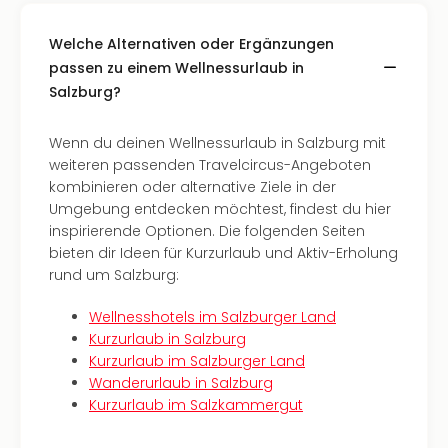
Insel
M’er
Welche Alternativen oder Ergänzungen
Lun
passen zu einem Wellnessurlaub in
Black
Festi
Salzburg?
Nibiri
Festi
Wenn du deinen Wellnessurlaub in Salzburg mit
alle
weiteren passenden Travelcircus-Angeboten
Ang
kombinieren oder alternative Ziele in der
Loca
Umgebung entdecken möchtest, findest du hier
Konz
inspirierende Optionen. Die folgenden Seiten
in
bieten dir Ideen für Kurzurlaub und Aktiv-Erholung
Köln
rund um Salzburg:
Konz
in
Wellnesshotels im Salzburger Land
Düss
Kurzurlaub in Salzburg
Well
Kurzurlaub im Salzburger Land
Nac
Wanderurlaub in Salzburg
Dest
Kurzurlaub im Salzkammergut
Well
Deu