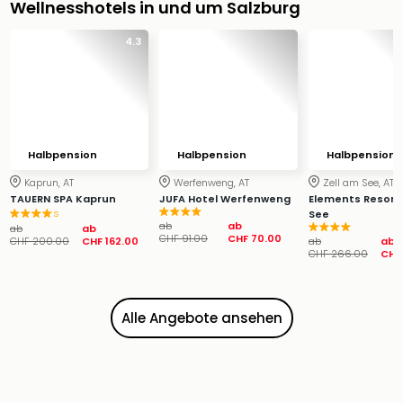
Wellnesshotels in und um Salzburg
&
Safa
4.3
Erle
Zoo
Han
Sere
Park
Allw
Halbpension
Halbpension
Halbpension
Müns
Kaprun, AT
Werfenweng, AT
Zell am See, AT
Zoo
TAUERN SPA Kaprun
JUFA Hotel Werfenweng
Elements Resort 
Leip
s
See
Safa
ab
ab
ab
ab
CHF 91.00
CHF 70.00
CHF 200.00
CHF 162.00
ab
ab
Beek
CHF 266.00
CHF
Ber
ZOO
Erle
Alle Angebote ansehen
Gels
Welt
Wal
Nau