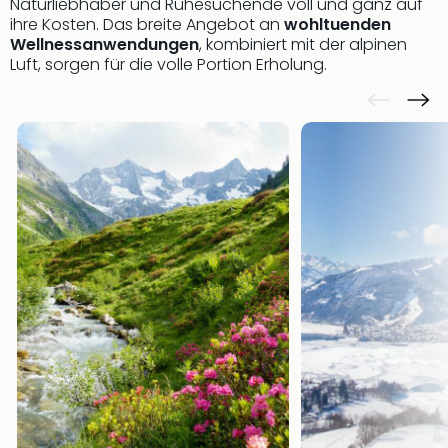
Naturliebhaber und Ruhesuchende voll und ganz auf
Fest
ihre Kosten. Das breite Angebot an
wohltuenden
Bad
Wellnessanwendungen
, kombiniert mit der alpinen
Bad
Luft, sorgen für die volle Portion Erholung.
Veg
Rou
Qua
Com
Club
Pret
Wo
alle
Ang
Fest
Dom
Fest
Stör
Fest
Mus
Fuld
Are