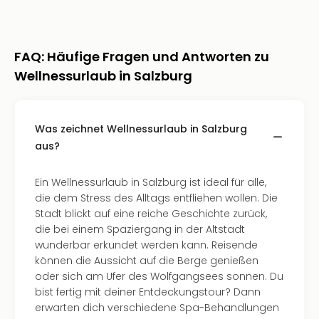
Tec
Sins
Mer
FAQ: Häufige Fragen und Antworten zu
Ben
Mus
Wellnessurlaub in Salzburg
Stut
Pors
Mus
Was zeichnet Wellnessurlaub in Salzburg
Auto
aus?
Wolf
BM
Mus
Ein Wellnessurlaub in Salzburg ist ideal für alle,
in
die dem Stress des Alltags entfliehen wollen. Die
Mün
Stadt blickt auf eine reiche Geschichte zurück,
Barb
die bei einem Spaziergang in der Altstadt
Mus
wunderbar erkundet werden kann. Reisende
alle
können die Aussicht auf die Berge genießen
Ang
oder sich am Ufer des Wolfgangsees sonnen. Du
Auss
bist fertig mit deiner Entdeckungstour? Dann
Ga
erwarten dich verschiedene Spa-Behandlungen