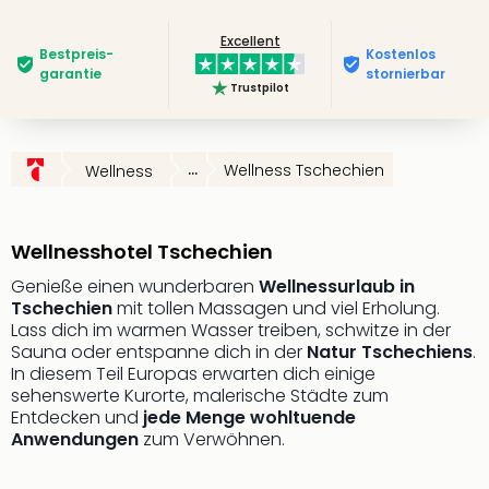
Futu
Excellent
Bela
Bestpreis­
Kostenlos
alle
garantie
stornierbar
Trustpilot
Ang
Wass
Trop
Isla
...
Wellness Tschechien
Wellness
The
Erdi
Rula
Wellnesshotel Tschechien
Bad
Sch
Genieße einen wunderbaren
Wellnessurlaub in
Tschechien
mit tollen Massagen und viel Erholung.
aqu
Lass dich im warmen Wasser treiben, schwitze in der
The
Sauna oder entspanne dich in der
Natur Tschechiens
.
&
In diesem Teil Europas erwarten dich einige
Bad
sehenswerte Kurorte, malerische Städte zum
Sins
Entdecken und
jede Menge wohltuende
alle
Anwendungen
zum Verwöhnen.
Ang
Zoo