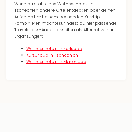
Insel
Wenn du statt eines Wellnesshotels in
M’er
Tschechien andere Orte entdecken oder deinen
Lun
Aufenthalt mit einem passenden Kurztrip
Black
kombinieren möchtest, findest du hier passende
Festi
Travelcircus-Angebotsseiten als Alternativen und
Nibiri
Ergänzungen:
Festi
alle
Wellnesshotels in Karlsbad
Ang
Kurzurlaub in Tschechien
Loca
Wellnesshotels in Marienbad
Konz
in
Köln
Konz
in
Düss
Well
Nac
Dest
Well
Deu