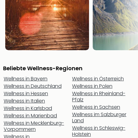
Öste
Freiz
Fran
alle
Ang
Frei
Deu
Freiz
Baye
Freiz
Beliebte Wellness-Regionen
Hes
Wellness in Bayern
Wellness in Österreich
Freiz
Wellness in Deutschland
Wellness in Polen
Nied
Wellness in Hessen
Wellness in Rheinland-
Freiz
Pfalz
NRW
Wellness in Italien
Wellness in Sachsen
alle
Wellness in Karlsbad
Ang
Wellness im Salzburger
Wellness in Marienbad
Land
Musi
Wellness in Mecklenburg-
&
Wellness in Schleswig-
Vorpommern
Holstein
Sho
Wellness in