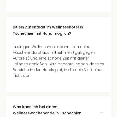
di
Ver
alle
Ang
Nac
Ist ein Aufenthalt im Wellnesshotel in
Dest
Tschechien mit Hund möglich?
Musi
Berli
Ham
In einigen Wellnesshotels kannst du deine
NRW
Haustiere durchaus mitnehmen (ggf. gegen
Stut
Aufpreis) und eine schöne Zeit mit deiner
Köln
Fellnase genießen. Bitte beachte jedoch, dass es
Wie
Bereiche in den Hotels gibt, in die dein Vierbeiner
alle
nicht darf.
Ang
Kultu
&
Spor
Nac
Was kann ich bei einem
Kate
Wellnesswochenende in Tschechien
Mus