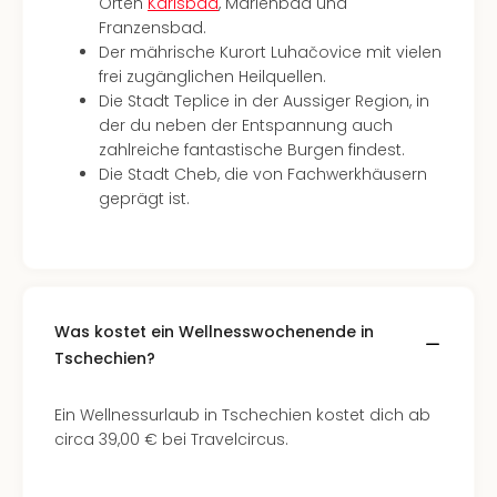
Orten
Karlsbad
, Marienbad und
Of
Franzensbad.
Thro
Der mährische Kurort Luhačovice mit vielen
Stud
frei zugänglichen Heilquellen.
Tour
Die Stadt Teplice in der Aussiger Region, in
Swar
der du neben der Entspannung auch
Krist
zahlreiche fantastische Burgen findest.
Mini
Die Stadt Cheb, die von Fachwerkhäusern
Wun
geprägt ist.
Ham
War
Bros.
Stud
Tour
Lon
Was kostet ein Wellnesswochenende in
–
Tschechien?
The
Mak
Ein Wellnessurlaub in Tschechien kostet dich ab
of
circa 39,00 € bei Travelcircus.
Harr
Pott
Tita