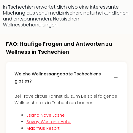
Fest
In Tschechien erwartet dich also eine interessante
Bad
Mischung aus schulmedizinischen, naturheilkundlichen
Bad
und entspannenden, klassischen
Veg
Wellnessbehandlungen.
Rou
Qua
Com
FAQ: Häufige Fragen und Antworten zu
Club
Wellness in Tschechien
Pret
Wo
alle
Ang
Welche Wellnessangebote Tschechiens
Fest
gibt es?
Dom
Fest
Bei Travelcircus kannst du zum Beispiel folgende
Stör
Wellnesshotels in Tschechien buchen:
Fest
Mus
Esana Nove Lazne
Fuld
Savoy Westend Hotel
Are
Maximus Resort