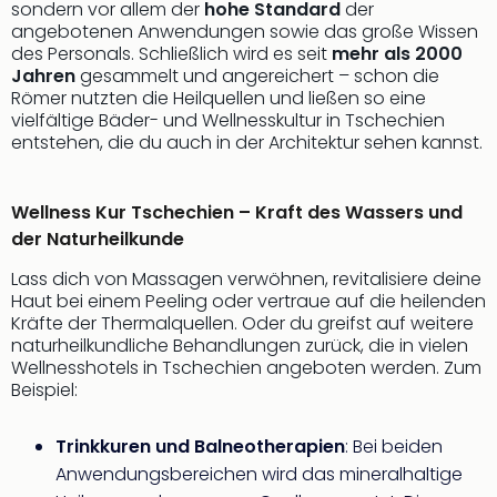
Musi
sondern vor allem der
hohe Standard
der
Der
angebotenen Anwendungen sowie das große Wissen
Teuf
des Personals. Schließlich wird es seit
mehr als 2000
träg
Jahren
gesammelt und angereichert – schon die
Römer nutzten die Heilquellen und ließen so eine
Pra
vielfältige Bäder- und Wellnesskultur in Tschechien
Die
entstehen, die du auch in der Architektur sehen kannst.
Sch
und
das
Wellness Kur Tschechien – Kraft des Wassers und
Biest
der Naturheilkunde
Wie
Mari
Lass dich von Massagen verwöhnen, revitalisiere deine
Ther
Haut bei einem Peeling oder vertraue auf die heilenden
Sta
Kräfte der Thermalquellen. Oder du greifst auf weitere
Ente
naturheilkundliche Behandlungen zurück, die in vielen
Wellnesshotels in Tschechien angeboten werden. Zum
Das
Beispiel:
Pha
der
Ope
Trinkkuren und Balneotherapien
: Bei beiden
Köln
Anwendungsbereichen wird das mineralhaltige
Tan