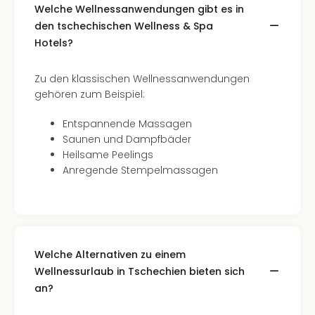
Nac
Welche Wellnessanwendungen gibt es in
Kate
den tschechischen Wellness & Spa
Konz
Hotels?
Karo
G
Zu den klassischen Wellnessanwendungen
Pitbu
gehören zum Beispiel:
Back
Boy
Entspannende Massagen
Disn
Saunen und Dampfbäder
in
Heilsame Peelings
Con
Anregende Stempelmassagen
Schl
Sch
Konz
alle
Ang
Welche Alternativen zu einem
Fest
Ikar
Wellnessurlaub in Tschechien bieten sich
Festi
an?
Glüc