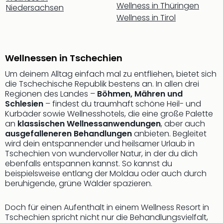
Nac
Wellness in Thüringen
Niedersachsen
Kate
Wellness in Tirol
Musi
Starl
Expr
Wellnessen in Tschechien
Moul
Rou
Um deinem Alltag einfach mal zu entfliehen, bietet sich
Das
die Tschechische Republik bestens an. In allen drei
Musi
Regionen des Landes –
Böhmen, Mähren und
Köni
Schlesien
– findest du traumhaft schöne Heil- und
Kurbäder sowie Wellnesshotels, die eine große Palette
der
an
klassischen Wellnessanwendungen
, aber auch
Löw
ausgefalleneren Behandlungen
anbieten. Begleitet
Die
wird dein entspannender und heilsamer Urlaub in
Eisk
Tschechien von wundervoller Natur, in der du dich
Tarz
ebenfalls entspannen kannst. So kannst du
MJ
beispielsweise entlang der Moldau oder auch durch
–
beruhigende, grüne Wälder spazieren.
Das
Mich
Doch für einen Aufenthalt in einem Wellness Resort in
Jac
Tschechien spricht nicht nur die Behandlungsvielfalt,