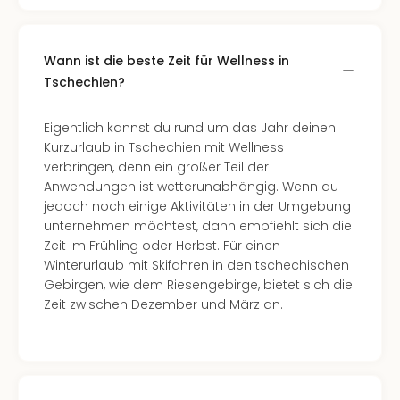
–
die
Auss
Wann ist die beste Zeit für Wellness in
Form
Tschechien?
1
Die
Eigentlich kannst du rund um das Jahr deinen
Auss
Kurzurlaub in Tschechien mit Wellness
alle
verbringen, denn ein großer Teil der
Ang
Anwendungen ist wetterunabhängig. Wenn du
Spor
jedoch noch einige Aktivitäten in der Umgebung
Skiu
unternehmen möchtest, dann empfiehlt sich die
in
Zeit im Frühling oder Herbst. Für einen
Deu
Winterurlaub mit Skifahren in den tschechischen
Skiu
Gebirgen, wie dem Riesengebirge, bietet sich die
in
Zeit zwischen Dezember und März an.
Öste
Form
1
Reis
Konz