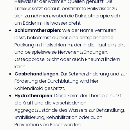
Heilwasser der warmen Quellen genutzt. Die
der
Trinkkur setzt darauf, bestimmte Heilwasser zu
Vam
sich zu nehmen, wobei die Balneotherapie sich
alle
um Bäder im Heilwasser dreht.
Ang
Sho
Schlammtherapien
: Wie der Name vermuten
&
lässt, bekommst du hier eine entspannende
Thea
Packung mit Heilschlamm, der in die Haut einzieht
ABB
und beispielsweise Nervenentzündungen,
Voy
Osteoporose, Gicht oder auch Rheuma lindern
in
kann.
Lon
Gasbehandlungen
: Zur Schmerzlinderung und zur
Harr
Förderung der Durchblutung wird hier
Pott
Thea
Kohlendioxid gespritzt.
Lon
Hydrotherapien
: Diese Form der Therapie nutzt
Frie
die Kraft und die verschiedenen
Pala
Aggregatzustände des Wassers zur Behandlung,
Berli
Stabilisierung, Rehabilitation oder auch
Fest
Prävention von Beschwerden.
Neu