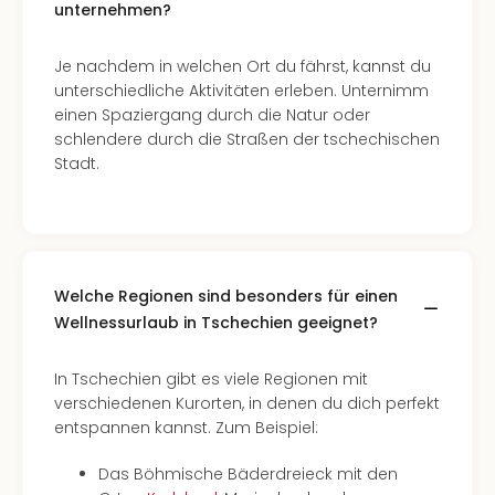
unternehmen?
Tec
Sins
Mer
Je nachdem in welchen Ort du fährst, kannst du
Ben
unterschiedliche Aktivitäten erleben. Unternimm
Mus
einen Spaziergang durch die Natur oder
Stut
schlendere durch die Straßen der tschechischen
Pors
Stadt.
Mus
Auto
Wolf
BM
Mus
Welche Regionen sind besonders für einen
in
Wellnessurlaub in Tschechien geeignet?
Mün
Barb
Mus
In Tschechien gibt es viele Regionen mit
alle
verschiedenen Kurorten, in denen du dich perfekt
Ang
entspannen kannst. Zum Beispiel:
Auss
Das Böhmische Bäderdreieck mit den
Ga