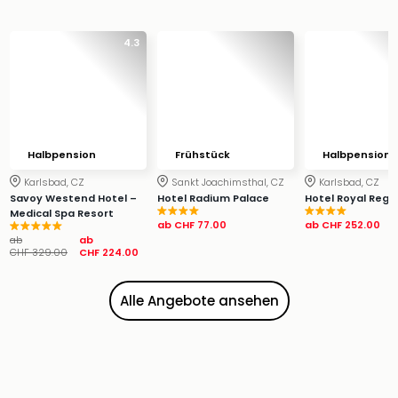
&
Safa
4.3
Erle
Zoo
Han
Sere
Park
Allw
Halbpension
Frühstück
Halbpension
Müns
Karlsbad, CZ
Sankt Joachimsthal, CZ
Karlsbad, CZ
Zoo
Savoy Westend Hotel –
Hotel Radium Palace
Hotel Royal Rege
Leip
Medical Spa Resort
Safa
ab
CHF 77.00
ab
CHF 252.00
ab
ab
Beek
CHF 329.00
CHF 224.00
Ber
ZOO
Alle Angebote ansehen
Erle
Gels
Welt
Wal
Nau