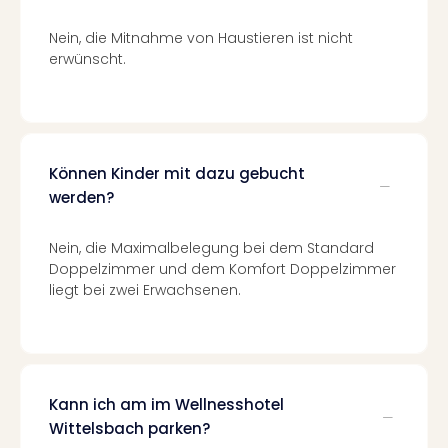
–
Nein, die Mitnahme von Haustieren ist nicht
die
erwünscht.
Auss
Form
1
Die
Auss
alle
Können Kinder mit dazu gebucht
Ang
werden?
Spor
Skiu
Nein, die Maximalbelegung bei dem Standard
in
Doppelzimmer und dem Komfort Doppelzimmer
Deu
liegt bei zwei Erwachsenen.
Skiu
in
Öste
Form
1
Kann ich am im Wellnesshotel
Reis
Wittelsbach parken?
Konz