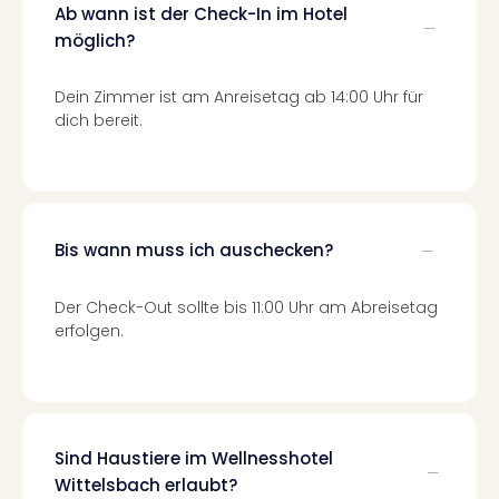
Of
Ab wann ist der Check-In im Hotel
Thro
möglich?
Stud
Tour
Dein Zimmer ist am Anreisetag ab 14:00 Uhr für
Swar
dich bereit.
Krist
Mini
Wun
Ham
War
Bis wann muss ich auschecken?
Bros.
Stud
Tour
Der Check-Out sollte bis 11:00 Uhr am Abreisetag
Lon
erfolgen.
–
The
Mak
of
Harr
Sind Haustiere im Wellnesshotel
Pott
Wittelsbach erlaubt?
Tita