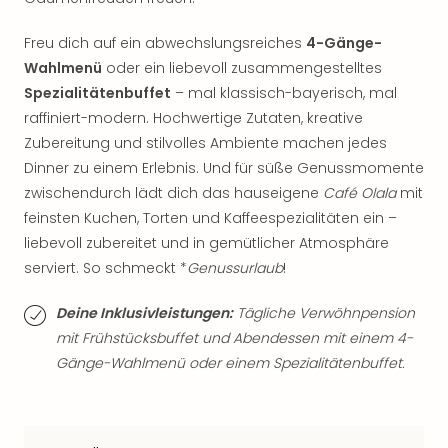
der
Vam
Freu dich auf ein abwechslungsreiches
4-Gänge-
alle
Wahlmenü
oder ein liebevoll zusammengestelltes
Ang
Spezialitätenbuffet
– mal klassisch-bayerisch, mal
Sho
raffiniert-modern. Hochwertige Zutaten, kreative
&
Zubereitung und stilvolles Ambiente machen jedes
Thea
Dinner zu einem Erlebnis. Und für süße Genussmomente
ABB
Voy
zwischendurch lädt dich das hauseigene
Café Olala
mit
in
feinsten Kuchen, Torten und Kaffeespezialitäten ein –
Lon
liebevoll zubereitet und in gemütlicher Atmosphäre
Harr
serviert. So schmeckt *
Genussurlaub
!
Pott
Thea
Deine Inklusivleistungen:
Tägliche Verwöhnpension
Lon
mit Frühstücksbuffet und Abendessen mit einem 4-
Frie
Gänge-Wahlmenü oder einem Spezialitätenbuffet.
Pala
Berli
Fest
Neu