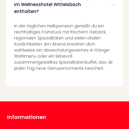
Insel
im Wellnesshotel Wittelsbach
M’er
enthalten?
Lun
Black
In der täglichen Halbpension genießt du ein
Festi
reichhaltiges Frühstück mit frischem Gebäck,
Nibiri
regionalen Spezialitäten und vielen vitalen
Festi
Köstlichkeiten. Am Abend erwarten dich
alle
wahlweise ein abwechslungsreiches 4-Gänge-
Ang
Wahlmenü oder ein liebevoll
Loca
zusammengestelltes Spezialitätenbuffet, das dir
Konz
jeden Tag neue Genussmomente beschert.
in
Köln
Konz
in
Düss
Well
Nac
Dest
Informationen
Well
Deu