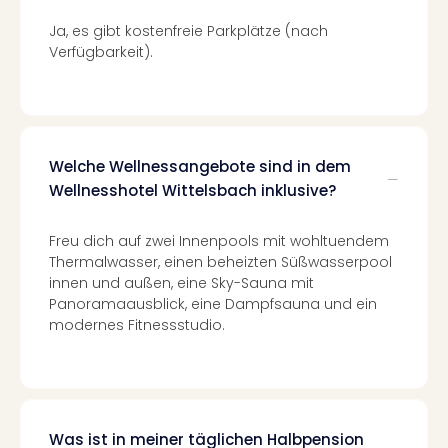
Nac
Ja, es gibt kostenfreie Parkplätze (nach
Kate
Verfügbarkeit).
Konz
Karo
G
Pitbu
Back
Boy
Welche Wellnessangebote sind in dem
Disn
Wellnesshotel Wittelsbach inklusive?
in
Con
Freu dich auf zwei Innenpools mit wohltuendem
Schl
Thermalwasser, einen beheizten Süßwasserpool
Sch
innen und außen, eine Sky-Sauna mit
Konz
Panoramaausblick, eine Dampfsauna und ein
alle
modernes Fitnessstudio.
Ang
Fest
Ikar
Festi
Glüc
Was ist in meiner täglichen Halbpension