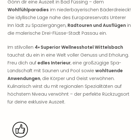
Gönn dir eine Auszeit in Bad Füssing – dem
Nac
Kate
Wohlfühlparadies
im niederbayerischen Bäderdreieck!
Musi
Die idyllische Lage nahe des Europareservats Unterer
Starl
Inn lädt zu Spaziergängen,
Radtouren und Ausflügen
in
Expr
die malerische Drei-Flüsse-Stadt Passau ein.
Moul
Rou
Im stilvollen
4⭑ Superior Wellnesshotel Wittelsbach
Das
tauchst du ein in eine Welt voller Genuss und Erholung.
Musi
Freu dich auf
edles Interieur
, eine großzügige Spa-
Köni
Landschaft mit Saunen und Pool sowie
wohltuende
der
Löw
Anwendungen
, die Körper und Geist verwöhnen.
Die
Kulinarisch wirst du mit regionalen Spezialitäten auf
Eisk
höchstem Niveau verwöhnt – der perfekte Rückzugsort
Tarz
für deine exklusive Auszeit.
MJ
–
Das
Mich
Jac