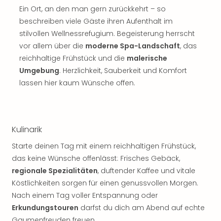
Musi
Ein Ort, an den man gern zurückkehrt – so
Der
beschreiben viele Gäste ihren Aufenthalt im
Teuf
träg
stilvollen Wellnessrefugium. Begeisterung herrscht
Pra
vor allem über die
moderne Spa-Landschaft
, das
Die
reichhaltige Frühstück und die
malerische
Sch
Umgebung
. Herzlichkeit, Sauberkeit und Komfort
und
lassen hier kaum Wünsche offen.
das
Biest
Wie
Mari
Kulinarik
Ther
Sta
Starte deinen Tag mit einem reichhaltigen Frühstück,
Ente
das keine Wünsche offenlässt: Frisches Gebäck,
Das
regionale Spezialitäten
, duftender Kaffee und vitale
Pha
Köstlichkeiten sorgen für einen genussvollen Morgen.
der
Nach einem Tag voller Entspannung oder
Ope
Köln
Erkundungstouren
darfst du dich am Abend auf echte
Tan
Gaumenfreuden freuen.