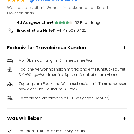
Kostenlos stornierbar
Futu
Wellnessauszeit mit Genuss im bekanntesten Kurort
Bela
Deutschlands
alle
4.1
ausgezeichnet
52
Bewertungen
Ang
Brauchst du Hilfe?
+41 43 508 07 22
Wass
Trop
Isla
Exklusiv für Travelcircus Kunden
The
Erdi
Ab 1 Übernachtung im Zimmer deiner Wahl
Rula
Tägliche Verwöhnpension mit regionalem Frühstücksbuffet
Bad
& 4-Gänge-Wahlmenü o. Spezialitätenbuffet am Abend
Sch
Zugang zum Pool- und Wellnessbereich mit Thermalwasser
aqu
sowie der Sky-Sauna im 6. Stock
The
&
Kostenloser Fahrradverleih (E-Bikes gegen Gebühr)
Bad
Sins
alle
Was wir lieben
Ang
Zoo
Panorama-Ausblick in der Sky-Sauna