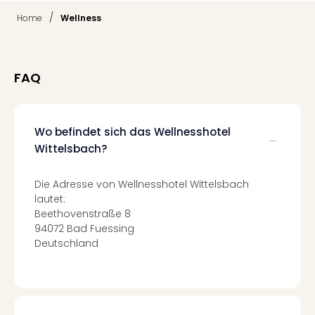
Tec
/
Home
Wellness
Sins
Mer
Ben
Mus
FAQ
Stut
Pors
Mus
Wo befindet sich das Wellnesshotel
Auto
Wolf
Wittelsbach?
BM
Mus
Die Adresse von Wellnesshotel Wittelsbach
in
lautet:
Mün
Beethovenstraße 8
Barb
94072 Bad Fuessing
Mus
Deutschland
alle
Ang
Auss
Ga