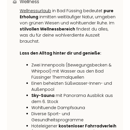
Wellness
Fest
Bad
Wellnessurlaub
in Bad Füssing bedeutet
pure
Bad
Erholung
inmitten weitläufiger Natur, umgeben
Veg
von grünen Wiesen und wohltuender Ruhe. Im
Rou
stilvollen Wellnessbereich
findest du alles,
Qua
was du für deine wohlverdiente Auszeit
Com
brauchst.
Club
Pret
Lass den Alltag hinter dir und genieße:
Wo
Zwei Innenpools (Bewegungsbecken &
alle
Whirpool) mit Wasser aus den Bad
Ang
Füssinger Thermalquellen
Fest
Einen beheizten Süßwasser-Innen- und
Dom
Außenpool
Fest
Sky-Sauna
mit Panorama Ausblick aus
Stör
dem 6. Stock
Fest
Wohltuende Dampfsauna
Mus
Diverse Sport- und
Fuld
Gesundheitsprogramme
Are
Hoteleigener
kostenloser Fahrradverleih