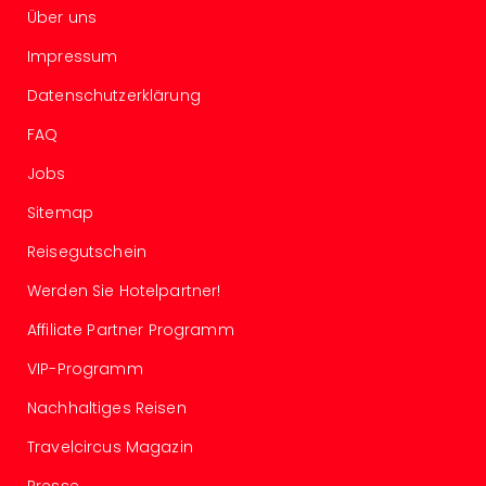
Über uns
Allg
Baye
Impressum
Wal
Baye
Datenschutzerklärung
Bod
FAQ
Harz
Nor
Jobs
NRW
Ost
Sitemap
Sch
Reisegutschein
alle
Ang
Werden Sie Hotelpartner!
Well
Eur
Affiliate Partner Programm
Deu
VIP-Programm
Itali
Nied
Nachhaltiges Reisen
Öste
Travelcircus Magazin
Pole
Schw