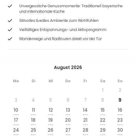
&
Unvergessliche Genussmomente: Traditionell bayerische
Safa
und internationale Küche
Erle
Stilvolles & edles Ambiente zum Wohlfühlen
Zoo
Han
Vielfältiges Entspannungs- und Aktivprogramm
Sere
Wanderwege und Radtouren direkt vor der Tür
Park
Allw
Müns
Zoo
August 2026
Leip
Safa
Mo
Di
Mi
Do
Fr
Sa
So
Beek
1
2
Ber
ZOO
3
4
5
6
7
8
9
Erle
10
11
12
13
14
15
16
Gels
---
---
---
---
---
---
---
Welt
17
18
19
20
21
22
23
Wal
---
---
---
---
---
---
---
24
25
26
27
28
29
30
Nau
---
---
---
---
---
---
---