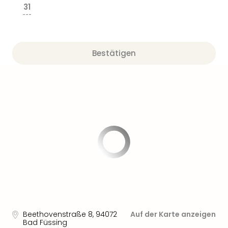
Aqu
31
Zool
---
Gar
Berli
alle
Bestätigen
Ang
noc
meh
Frei
Hau
Feri
Feri
Nac
Dest
Frei
Eur
Frei
Deu
Freiz
Nied
Beethovenstraße 8
,
94072
Auf der Karte anzeigen
Bad Füssing
Freiz