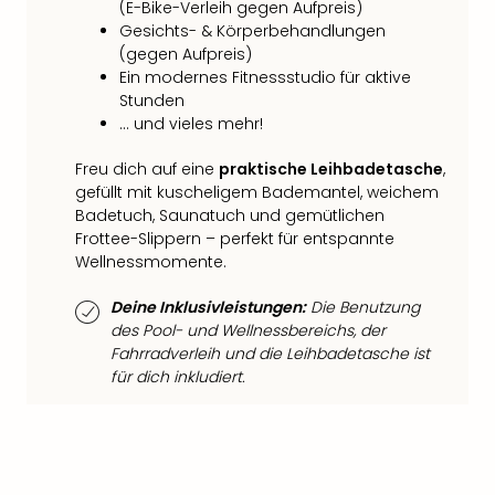
di
(E-Bike-Verleih gegen Aufpreis)
Ver
Gesichts- & Körperbehandlungen
alle
(gegen Aufpreis)
Ang
Ein modernes Fitnessstudio für aktive
Nac
Stunden
Dest
… und vieles mehr!
Musi
Berli
Freu dich auf eine
praktische Leihbadetasche
,
gefüllt mit kuscheligem Bademantel, weichem
Ham
Badetuch, Saunatuch und gemütlichen
NRW
Frottee-Slippern – perfekt für entspannte
Stut
Wellnessmomente.
Köln
Wie
Deine Inklusivleistungen:
Die Benutzung
alle
des Pool- und Wellnessbereichs, der
Ang
Fahrradverleih und die Leihbadetasche ist
Kultu
für dich inkludiert.
&
Spor
Nac
Kate
Mus