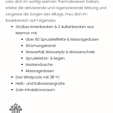
Lass dich im wohlig warmen Thermalwasser treiben,
der
erlebe die aktivierende und regenerierende Wirkung und
Vam
vergesse die Sorgen des Alltags. Freu dich im
alle
Badebereich auf Folgendes:
Ang
Sho
Großes Innenbecken & 2 Außenbecken aus
&
Marmor mit:
Thea
Über 60 Sprudeleffekte & Massagedüsen
ABB
Strömungskanal
Voy
Wasserfall, Wasserpilz & Wasserschale
in
Sprudelsitze- & liegen
Lon
Nackendusche
Harr
Pott
Massagedüsen
Thea
Drei Whirlpools mit 38 °C
Lon
Heiß- und Kaltwassergrotte
Frie
Sole-Inhalationsraum
Pala
Berli
Fest
Neu