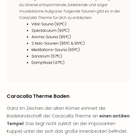
Musi
du diverse entspannende, belebende und sogar
Der
musikalische Aufgüsse. Folgende Saunen gibt es in der
Teuf
Caracalla Therme für dich zu entdecken:
träg
Vital-Sauna (90°C)
Pra
Spectaculum (90°C)
Die
Aroma-Sauna (85°C)
Sch
2 Kelo-Saunen (85°C & 95°C)
und
Meditations-Sauna (65°C)
das
Sanarium (57°C)
Biest
Dampfbad (47°C)
Wie
Mari
Ther
Sta
Ente
Caracalla Therme Baden
Das
Pha
Ganz im Zeichen der alten Römer erinnert die
der
Badelandschaft der Caracalla Therme an
einen antiken
Ope
Tempel
. Das liegt nicht zuletzt an der imposanten
Köln
Kuppel, unter der sich das große Innenbecken befindet.
Tan