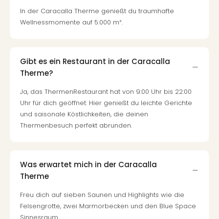
–
In der Caracalla Therme genießt du traumhafte
die
Wellnessmomente auf 5.000 m².
Auss
Form
1
Gibt es ein Restaurant in der Caracalla
Die
Therme?
Auss
alle
Ja, das ThermenRestaurant hat von 9:00 Uhr bis 22:00
Ang
Uhr für dich geöffnet. Hier genießt du leichte Gerichte
Spor
und saisonale Köstlichkeiten, die deinen
Skiu
Thermenbesuch perfekt abrunden.
in
Deu
Skiu
in
Was erwartet mich in der Caracalla
Öste
Therme
Form
1
Freu dich auf sieben Saunen und Highlights wie die
Reis
Felsengrotte, zwei Marmorbecken und den Blue Space
Konz
Sinnesraum.