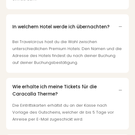
Nac
Kate
Konz
Karo
In welchem Hotel werde ich übernachten?
G
Pitbu
Bei Travelcircus hast du die Wahl zwischen
Back
unterschiedlichen Premium Hotels. Den Namen und die
Boy
Adresse des Hotels findest du nach deiner Buchung
Disn
auf deiner Buchungsbestätigung.
in
Con
Schl
Sch
Wie erhalte ich meine Tickets für die
Konz
Caracalla Therme?
alle
Ang
Die Eintrittskarten erhältst du an der Kasse nach
Fest
Vorlage des Gutscheins, welcher dir bis 5 Tage vor
Ikar
Anreise per E-Mail zugeschickt wird.
Festi
Glüc