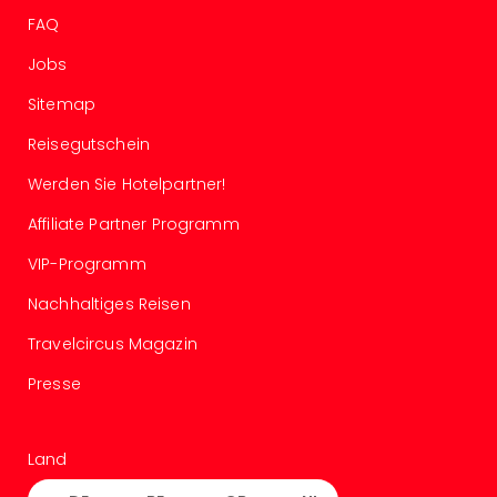
Allg
FAQ
Baye
Jobs
Wal
Baye
Sitemap
Bod
Harz
Reisegutschein
Nor
Werden Sie Hotelpartner!
NRW
Ost
Affiliate Partner Programm
Sch
alle
VIP-Programm
Ang
Nachhaltiges Reisen
Well
Eur
Travelcircus Magazin
Deu
Presse
Itali
Nied
Öste
Land
Pole
Schw