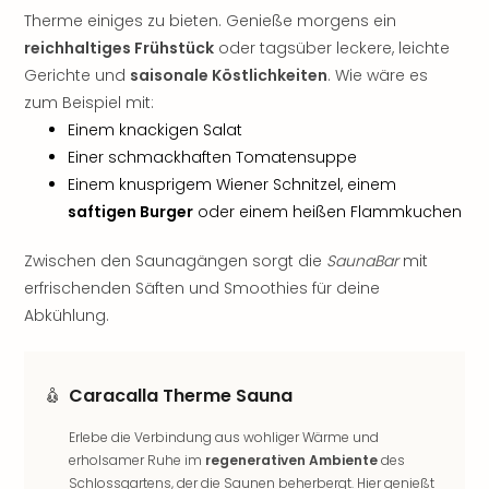
Nac
Therme einiges zu bieten. Genieße morgens ein
Kate
reichhaltiges Frühstück
oder tagsüber leckere, leichte
Musi
Gerichte und
saisonale Köstlichkeiten
. Wie wäre es
Starl
zum Beispiel mit:
Expr
Einem knackigen Salat
Moul
Rou
Einer schmackhaften Tomatensuppe
Das
Einem knusprigem Wiener Schnitzel, einem
Musi
saftigen Burger
oder einem heißen Flammkuchen
Köni
der
Zwischen den Saunagängen sorgt die
SaunaBar
mit
Löw
erfrischenden Säften und Smoothies für deine
Die
Abkühlung.
Eisk
Tarz
MJ
Caracalla Therme Sauna
–
Das
Erlebe die Verbindung aus wohliger Wärme und
Mich
erholsamer Ruhe im
regenerativen Ambiente
des
Jac
Schlossgartens, der die Saunen beherbergt. Hier genießt