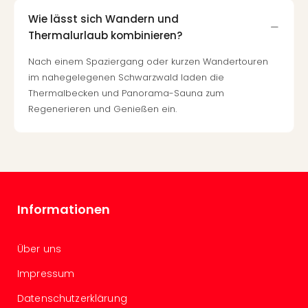
Insel
M’er
Wie lässt sich Wandern und
Lun
Thermalurlaub kombinieren?
Black
Nach einem Spaziergang oder kurzen Wandertouren
Festi
im nahegelegenen Schwarzwald laden die
Nibiri
Festi
Thermalbecken und Panorama-Sauna zum
alle
Regenerieren und Genießen ein.
Ang
Loca
Konz
in
Köln
Konz
Informationen
in
Düss
Well
Über uns
Nac
Impressum
Dest
Well
Datenschutzerklärung
Deu