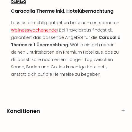
Fest
Bad
Caracalla Therme inkl. Hotelübernachtung
Bad
Veg
Lass es dir richtig gutgehen bei einem entspannten
Rou
Wellnesswochenende
! Bei Travelcircus findest du
Qua
garantiert das passende Angebot für die
Caracalla
Com
Therme mit Übernachtung
: Wähle einfach neben
Club
deinen Eintrittskarten ein Premium Hotel aus, das zu
Pret
dir passt. Falle nach einem langen Tag zwischen
Wo
Sauna, Baden und Co. ins kuschlige Hotelbett,
alle
Ang
anstatt dich auf die Heimreise zu begeben.
Fest
Dom
Fest
Stör
Fest
Konditionen
Mus
Fuld
Are