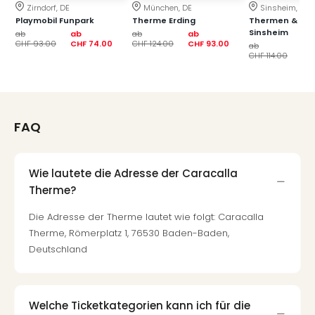
Zirndorf, DE
München, DE
Sinsheim, DE
Tec
Playmobil Funpark
Therme Erding
Thermen & Bad
Sins
Sinsheim
ab
ab
ab
ab
Mer
CHF 93.00
CHF 74.00
CHF 124.00
CHF 93.00
ab
ab
Ben
CHF 114.00
CH
Mus
Stut
Pors
Mus
FAQ
Auto
Wolf
BM
Wie lautete die Adresse der Caracalla
Mus
Therme?
in
Mün
Die Adresse der Therme lautet wie folgt: Caracalla
Barb
Therme, Römerplatz 1, 76530 Baden-Baden,
Mus
Deutschland
alle
Ang
Auss
Ga
Welche Ticketkategorien kann ich für die