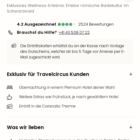
Exklusives Wellness-Erlebnis: Erlebe römische Badekultur im
Futu
Schwarzwald
Bela
alle
4.2
ausgezeichnet
2524
Bewertungen
Ang
Brauchst du Hilfe?
+41 43 508 07 22
Wass
Trop
Die Eintrittskarten erhältst du an der Kasse nach Vorlage
Isla
des Gutscheins, welcher dir bis 5 Tage vor Anreise per E-
The
Mail zugeschickt wird.
Erdi
Rula
Exklusiv für Travelcircus Kunden
Bad
Sch
Übernachtung in einem Premium Hotel deiner Wahl
aqu
The
Weitere Extras wie Frühstück, je nach gewähltem Hotel
&
Eintritt in die Caracalla Therme
Bad
Sins
alle
Was wir lieben
Ang
Zoo