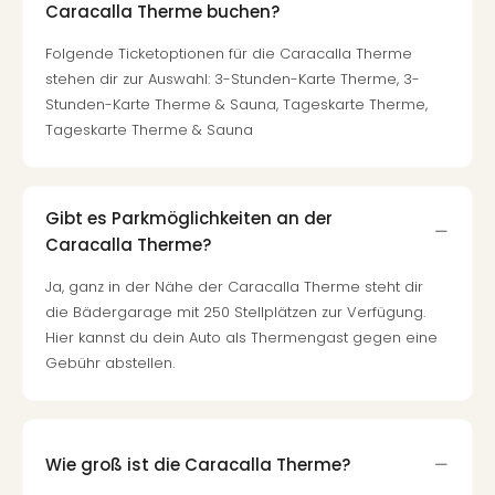
Of
Caracalla Therme buchen?
Thro
Folgende Ticketoptionen für die Caracalla Therme
Stud
Tour
stehen dir zur Auswahl: 3-Stunden-Karte Therme, 3-
Swar
Stunden-Karte Therme & Sauna, Tageskarte Therme,
Krist
Tageskarte Therme & Sauna
Mini
Wun
Ham
Gibt es Parkmöglichkeiten an der
War
Caracalla Therme?
Bros.
Stud
Ja, ganz in der Nähe der Caracalla Therme steht dir
Tour
die Bädergarage mit 250 Stellplätzen zur Verfügung.
Lon
Hier kannst du dein Auto als Thermengast gegen eine
–
Gebühr abstellen.
The
Mak
of
Harr
Wie groß ist die Caracalla Therme?
Pott
Tita