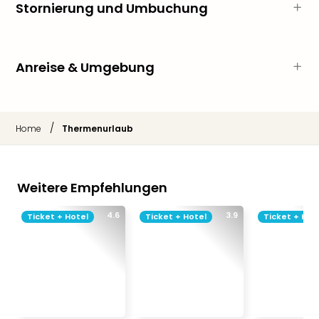
di
Stornierung und Umbuchung
Ver
alle
Ang
Nac
Anreise & Umgebung
Dest
Musi
Berli
Ham
/
Home
Thermenurlaub
NRW
Stut
Köln
Weitere Empfehlungen
Wie
alle
4.6
3.9
Ticket + Hotel
Ticket + Hotel
Ticket + Hot
Ang
Kultu
&
Spor
Nac
Kate
Mus