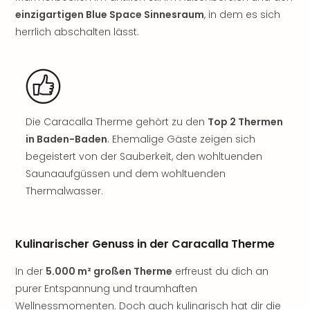
Öste
einzigartigen Blue Space Sinnesraum
, in dem es sich
Freiz
herrlich abschalten lässt.
Fran
alle
Ang
Frei
Deu
Freiz
Die Caracalla Therme gehört zu den
Top 2 Thermen
Baye
in Baden-Baden
. Ehemalige Gäste zeigen sich
Freiz
begeistert von der Sauberkeit, den wohltuenden
Hes
Saunaaufgüssen und dem wohltuenden
Freiz
Thermalwasser.
Nied
Freiz
NRW
alle
Kulinarischer Genuss in der Caracalla Therme
Ang
Musi
In der
5.000 m² großen Therme
erfreust du dich an
&
purer Entspannung und traumhaften
Sho
Wellnessmomenten. Doch auch kulinarisch hat dir die