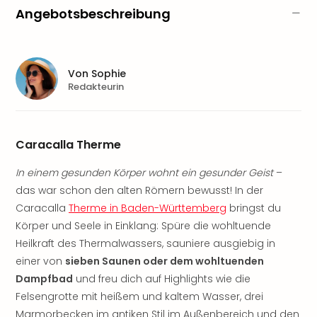
Aqu
Angebotsbeschreibung
Zool
Gar
Berli
alle
Von
Sophie
Ang
Redakteurin
noc
meh
Frei
Hau
Caracalla Therme
Feri
In einem gesunden Körper wohnt ein gesunder Geist
–
Feri
Nac
das war schon den alten Römern bewusst! In der
Dest
Caracalla
Therme in Baden-Württemberg
bringst du
Frei
Körper und Seele in Einklang: Spüre die wohltuende
Eur
Heilkraft des Thermalwassers, sauniere ausgiebig in
Frei
einer von
sieben Saunen oder dem wohltuenden
Deu
Dampfbad
und freu dich auf Highlights wie die
Freiz
Felsengrotte mit heißem und kaltem Wasser, drei
Nied
Freiz
Marmorbecken im antiken Stil im Außenbereich und den