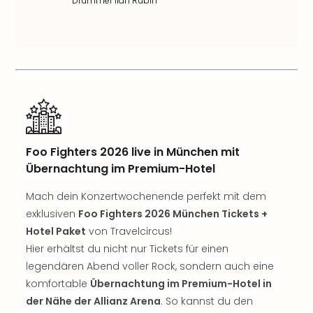
Drummer Ilan Rubin
Nac
Kate
Musi
Starl
Expr
Moul
Rou
Das
Musi
Köni
Foo Fighters 2026 live in München mit
der
Übernachtung im Premium-Hotel
Löw
Die
Mach dein Konzertwochenende perfekt mit dem
Eisk
exklusiven
Foo Fighters 2026 München Tickets +
Tarz
Hotel Paket
von Travelcircus!
MJ
Hier erhältst du nicht nur Tickets für einen
–
legendären Abend voller Rock, sondern auch eine
Das
Mich
komfortable
Übernachtung im Premium-Hotel in
Jac
der Nähe der Allianz Arena
. So kannst du den