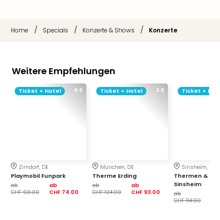
der
Vam
alle
/
/
/
Home
Specials
Konzerte & Shows
Konzerte
Ang
Sho
&
Weitere Empfehlungen
Thea
ABB
4.6
3.9
Ticket + Hotel
Ticket + Hotel
Ticket + Hot
Voy
in
Lon
Harr
Pott
Thea
Lon
Zirndorf, DE
München, DE
Sinsheim, DE
Frie
Playmobil Funpark
Therme Erding
Thermen & Bad
Pala
Sinsheim
ab
ab
ab
ab
Berli
CHF 93.00
CHF 74.00
CHF 124.00
CHF 93.00
ab
ab
CHF 114.00
CH
Fest
Neu