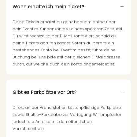
di
Ver
Wann erhalte ich mein Ticket?
alle
Ang
Deine Tickets erhältst du ganz bequem online über
Nac
dein Eventim Kundenkontozu einem späteren Zeitpunkt.
Dest
Du wirst rechtzeitig per E-Mail kontaktiert, sobald du
Musi
deine Tickets abrufen kannst. Sofern du bereits ein
Berli
bestehendes Konto bei Eventim besitzt, führe deine
Ham
Buchung bei uns bitte mit der gleichen E-Mailadresse
NRW
durch, auf welche auch dein Konto angemeldet ist.
Stut
Köln
Wie
alle
Gibt es Parkplätze vor Ort?
Ang
Kultu
&
Direkt an der Arena stehen kostenpflichtige Parkplätze
Spor
sowie Shuttle-Parkplätze zur Verfügung. Wir empfehlen
Nac
jedoch die Anreise mit den öffentlichen
Kate
Verkehrsmitteln.
Mus