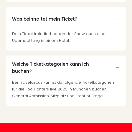
Tec
Sins
Mer
Was beinhaltet mein Ticket?
Ben
Mus
Dein Ticket inkludiert neben der Show auch eine
Stut
Übernachtung in einem Hotel.
Pors
Mus
Auto
Wolf
Welche Ticketkategorien kann ich
BM
buchen?
Mus
in
Bei Travelcircus kannst du folgende Ticketkategorien
Mün
für die Foo Fighters live 2026 in München buchen:
Barb
General Admission, Sitzplatz und Front of Stage.
Mus
alle
Ang
Auss
Ga