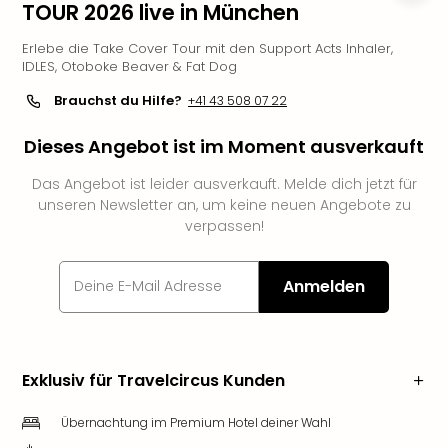
TOUR 2026 live in München
Futu
Bela
Erlebe die Take Cover Tour mit den Support Acts Inhaler,
alle
IDLES, Otoboke Beaver & Fat Dog
Ang
Brauchst du Hilfe?
+41 43 508 07 22
Wass
Trop
Dieses Angebot ist im Moment ausverkauft
Isla
The
Das Angebot ist leider ausverkauft. Melde dich jetzt für
Erdi
unseren Newsletter an, um keine neuen Angebote zu
Rula
verpassen!
Bad
Sch
aqu
Anmelden
The
&
Bad
Sins
Exklusiv für Travelcircus Kunden
alle
Ang
Übernachtung im Premium Hotel deiner Wahl
Zoo