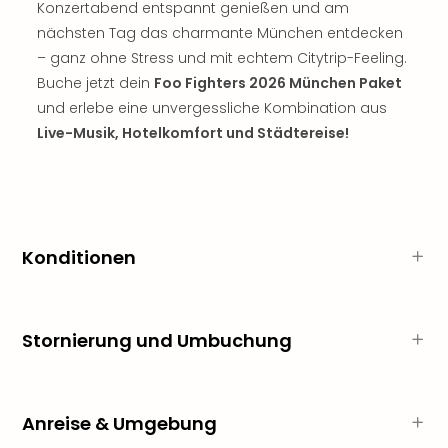
Musi
Konzertabend entspannt genießen und am
Der
nächsten Tag das charmante München entdecken
Teuf
– ganz ohne Stress und mit echtem Citytrip-Feeling.
träg
Buche jetzt dein
Foo Fighters 2026 München Paket
Pra
und erlebe eine unvergessliche Kombination aus
Die
Live-Musik, Hotelkomfort und Städtereise!
Sch
und
das
Biest
Wie
Mari
Konditionen
Ther
Sta
Ente
Das
Stornierung und Umbuchung
Pha
der
Ope
Köln
Anreise & Umgebung
Tan