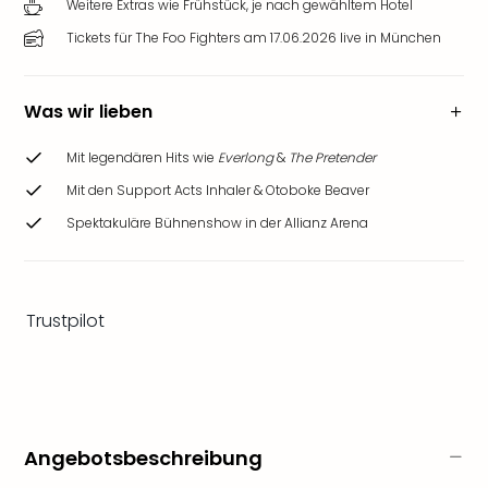
Weitere Extras wie Frühstück, je nach gewähltem Hotel
&
Safa
Tickets für The Foo Fighters am 17.06.2026 live in München
Erle
Zoo
Han
Was wir lieben
Sere
Park
Mit legendären Hits wie
Everlong
&
The Pretender
Allw
Mit den Support Acts Inhaler & Otoboke Beaver
Müns
Spektakuläre Bühnenshow in der Allianz Arena
Zoo
Leip
Safa
Beek
Trustpilot
Ber
ZOO
Erle
Gels
Welt
Wal
Angebotsbeschreibung
Nau