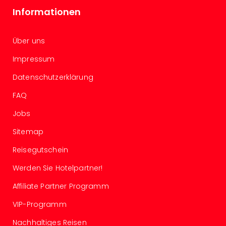
Of
Informationen
Thro
Stud
Tour
Über uns
Swar
Krist
Impressum
Mini
Datenschutzerklärung
Wun
Ham
FAQ
War
Jobs
Bros.
Stud
Sitemap
Tour
Lon
Reisegutschein
–
Werden Sie Hotelpartner!
The
Mak
Affiliate Partner Programm
of
Harr
VIP-Programm
Pott
Nachhaltiges Reisen
Tita