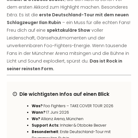
Öste
dem ersten Akkord zum Highlight machen. Besonderes
Freiz
Extra: Es ist die
erste Deutschland-Tour mit dem neuen
Fran
Schlagzeuger Ilan Rubin
– ein Muss für alle echten Fans!
alle
Freu dich auf eine
spektakuläre Show
voller
Ang
Leidenschaft, Gänsehautmomenten und der
Frei
unverkennbaren Foo-Fighters-Energie. Wenn tausende
Deu
Freiz
Fans in der Münchner Arena mitsingen und die Bühne in
Baye
Licht und Sound explodiert, spürst du:
Das ist Rock in
Freiz
seiner reinsten Form.
Hes
Freiz
Nied
Freiz
Die wichtigsten Infos auf einen Blick
NRW
Was?
Foo Fighters – TAKE COVER TOUR 2026
alle
Wann?
17. Juni 2026
Ang
Wo?
Allianz Arena, München
Musi
Support Acts:
Inhaler & Otoboke Beaver
&
Besonderheit:
Erste Deutschland-Tour mit
Sho