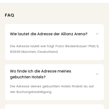
Fest
Bad
Bad
FAQ
Veg
Rou
Qua
Com
Wie lautet die Adresse der Allianz Arena?
Club
Pret
Die Adresse lautet wie folgt: Franz-Beckenbauer-Platz 5,
Wo
80939 München, Deutschland
alle
Ang
Fest
Wo finde ich die Adresse meines
Dom
Fest
gebuchten Hotels?
Stör
Die Adresse deines gebuchten Hotels findest du auf
Fest
der Buchungsbestätigung.
Mus
Fuld
Are