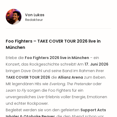
Aqu
Zool
Gar
Von
Lukas
Berli
Redakteur
alle
Ang
noc
Foo Fighters – TAKE COVER TOUR 2026 live in
meh
Frei
München
Hau
Erlebe die
Foo Fighters 2026 live in München
– ein
Feri
Feri
Konzert, das Rockgeschichte schreibt! Am
17. Juni 2026
Nac
bringen Dave Grohl und seine Band im Rahmen ihrer
Dest
TAKE COVER TOUR 2026
die
Allianz Arena
zum Beben.
Frei
Mit legendären Hits wie
Everlong
,
The Pretender
oder
Eur
Learn to Fly
sorgen die Foo Fighters für ein
Frei
unvergessliches Live-Erlebnis voller Energie, Emotionen
Deu
und echter Rockpower.
Freiz
Begleitet werden sie von den gefeierten
Support Acts
Nied
Freiz
Inhaler & Otoboke Beaver
, die den Abend schon vor