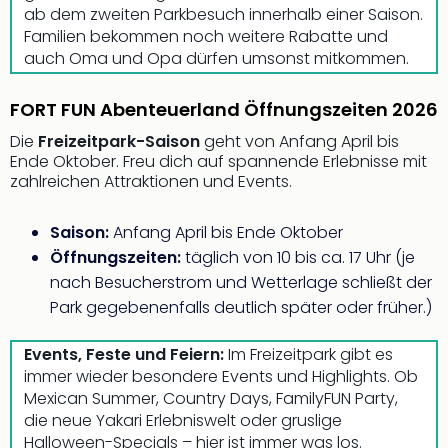
ab dem zweiten Parkbesuch innerhalb einer Saison.
Öste
Familien bekommen noch weitere Rabatte und
Freiz
auch Oma und Opa dürfen umsonst mitkommen.
Fran
alle
Ang
FORT FUN Abenteuerland Öffnungszeiten 2026
Frei
Die
Freizeitpark-Saison
geht von Anfang April bis
Deu
Ende Oktober. Freu dich auf spannende Erlebnisse mit
Freiz
zahlreichen Attraktionen und Events.
Baye
Freiz
Saison:
Anfang April bis Ende Oktober
Hes
Öffnungszeiten:
täglich von 10 bis ca. 17 Uhr (je
Freiz
Nied
nach Besucherstrom und Wetterlage schließt der
Freiz
Park gegebenenfalls deutlich später oder früher.)
NRW
alle
Events, Feste und Feiern:
Im Freizeitpark gibt es
Ang
immer wieder besondere Events und Highlights. Ob
Musi
Mexican Summer, Country Days, FamilyFUN Party,
&
die neue Yakari Erlebniswelt oder gruslige
Sho
Halloween-Specials – hier ist immer was los.