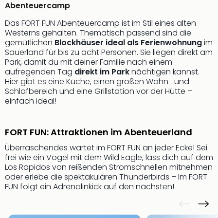
Abenteuercamp
der
Vam
Das FORT FUN Abenteuercamp ist im Stil eines alten
alle
Westerns gehalten. Thematisch passend sind die
Ang
gemütlichen
Blockhäuser ideal als Ferienwohnung
im
Sho
Sauerland für bis zu acht Personen. Sie liegen direkt am
&
Park, damit du mit deiner Familie nach einem
aufregenden Tag
direkt im Park
nächtigen kannst.
Thea
Hier gibt es eine Küche, einen großen Wohn- und
ABB
Schlafbereich und eine Grillstation vor der Hütte –
Voy
einfach ideal!
in
Lon
Harr
FORT FUN: Attraktionen im Abenteuerland
Pott
Thea
Überraschendes wartet im FORT FUN an jeder Ecke! Sei
frei wie ein Vogel mit dem Wild Eagle, lass dich auf dem
Lon
Los Rapidos von reißenden Stromschnellen mitnehmen
Frie
oder erlebe die spektakulären Thunderbirds – Im FORT
Pala
FUN folgt ein Adrenalinkick auf den nächsten!
Berli
Fest
Neu