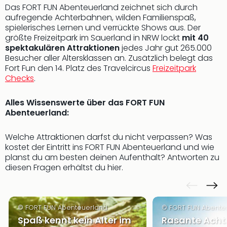
Das FORT FUN Abenteuerland zeichnet sich durch
Futu
aufregende Achterbahnen, wilden Familienspaß,
Bela
spielerisches Lernen und verrückte Shows aus. Der
alle
größte Freizeitpark im Sauerland in NRW lockt
mit 40
Ang
spektakulären Attraktionen
jedes Jahr gut 265.000
Wass
Besucher aller Altersklassen an. Zusätzlich belegt das
Trop
Fort Fun den 14. Platz des Travelcircus
Freizeitpark
Isla
Checks
.
The
Erdi
Alles Wissenswerte über das FORT FUN
Rula
Abenteuerland:
Bad
Sch
Welche Attraktionen darfst du nicht verpassen? Was
aqu
kostet der Eintritt ins FORT FUN Abenteuerland und wie
The
planst du am besten deinen Aufenthalt? Antworten zu
&
diesen Fragen erhältst du hier.
Bad
Sins
alle
© FORT FUN Abenteuerland
© FORT FUN Abente
Ang
Spaß kennt kein Alter im
Rasante Ach
Zoo