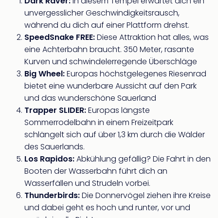
di
Dark Raver:
In diesem Tempel erwartet dich ein
Ver
unvergesslicher Geschwindigkeitsrausch,
alle
während du dich auf einer Plattform drehst.
Ang
SpeedSnake FREE:
Diese Attraktion hat alles, was
Nac
eine Achterbahn braucht. 350 Meter, rasante
Dest
Kurven und schwindelerregende Überschläge
Musi
Big Wheel:
Europas höchstgelegenes Riesenrad
Berli
Ham
bietet eine wunderbare Aussicht auf den Park
NRW
und das wunderschöne Sauerland
Stut
Trapper SLIDER:
Europas längste
Köln
Sommerrodelbahn in einem Freizeitpark
Wie
schlängelt sich auf über 1,3 km durch die Wälder
alle
des Sauerlands.
Ang
Los Rapidos:
Abkühlung gefällig? Die Fahrt in den
Kultu
Booten der Wasserbahn führt dich an
&
Spor
Wasserfällen und Strudeln vorbei.
Nac
Thunderbirds:
Die Donnervögel ziehen ihre Kreise
Kate
und dabei geht es hoch und runter, vor und
Mus