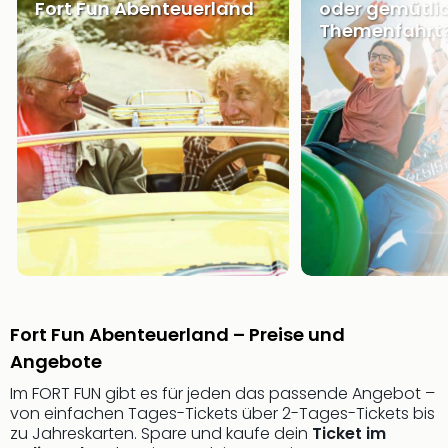
Fort Fun Abenteuerland
oder gemütli
&
Themenfahrt
Safa
Erle
Zoo
Han
Sere
Park
Allw
Müns
Zoo
Leip
Safa
Beek
Ber
ZOO
Fort Fun Abenteuerland – Preise und
Erle
Angebote
Gels
Welt
Im FORT FUN gibt es für jeden das passende Angebot –
Wal
von einfachen Tages-Tickets über 2-Tages-Tickets bis
Nau
zu Jahreskarten. Spare und kaufe dein
Ticket im