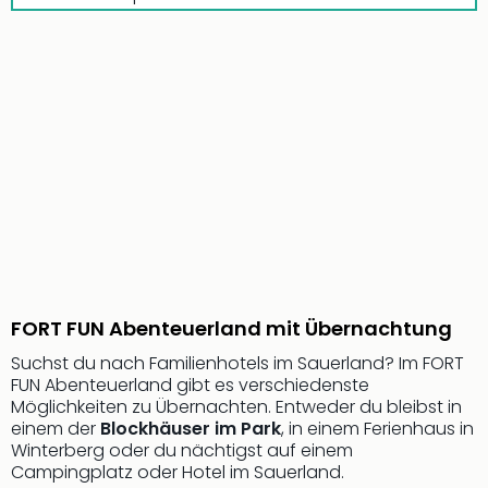
Nac
Kate
Musi
Starl
Expr
Moul
Rou
Das
Musi
Köni
der
Löw
Die
Eisk
FORT FUN Abenteuerland mit Übernachtung
Tarz
Suchst du nach Familienhotels im Sauerland? Im FORT
MJ
FUN Abenteuerland gibt es verschiedenste
–
Möglichkeiten zu Übernachten. Entweder du bleibst in
Das
einem der
Blockhäuser im Park
, in einem Ferienhaus in
Mich
Winterberg oder du nächtigst auf einem
Jac
Campingplatz oder Hotel im Sauerland.