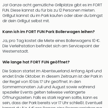
Insel
Ja! Ganze acht gemütliche Grillplätze gibt es im FORT
M’er
FUN. Diese kannst du für bis zu 12 Personen mieten.
Lun
Grillgut kannst du im Park kaufen oder aber du bringst
Black
dir dein Grillgut selbst mit.
Festi
Nibiri
Kann ich im FORT FUN Park Bollerwagen leihen?
Festi
alle
Ja, pro Tag kostet die Miete eines Bollerwagens 10 €.
Ang
Die Verleihstation befindet sich am Servicepoint der
Loca
Westernstadt.
Konz
in
Wie lange hat FORT FUN geöffnet?
Köln
Konz
Die Saison startet im Abenteuerland Anfang April und
in
endet Ende Oktober. In diesem Zeitraum ist der Park in
Düss
der Regel von 10 bis 17 Uhr geöffnet. In den
Well
Sommermonaten Juli und August sowie während
Nac
spezieller Events gelten teilweise verlängerte
Dest
Öffnungszeiten. Falls es stark regnen sollte, kann es
Well
sein, dass der Park bereits vor 17 Uhr schließt. Eventuell
Deu