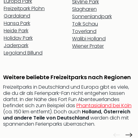
Hote
Europa Park
Skyline Park
Bad
Freizeitpark Plohn
Slagharen
Arol
Gardaland
Sonnenlandpark
Tau
Hansa Park
Tolk Schau
Spa
Heide Park
Toverland
alle
Holiday Park
Walibi Holland
Ang
Jaderpark
Wiener Prater
The
Legoland Billund
The
Erdi
The
Bad
Weitere beliebte Freizeitparks nach Regionen
Wöri
Freizeitparks in Deutschland und Europa gibt es viele,
Trop
die du dir als Ferienpark-Fan nicht entgehen lassen
Isla
darfst. In der Nähe des Fort Fun Abenteuerlandes
The
befindet sich zum Beispiel das
Phantasialand bei Köln
Sins
(ca. 150 km entfernt). Doch auch
Holland, Österreich
Bad
und andere Teile von Deutschland
werden dich mit
Sch
spannenden Ferienparks überraschen.
Tau
The