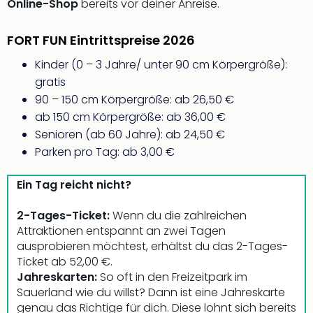
Aqu
Online-Shop
bereits vor deiner Anreise.
Zool
Gar
FORT FUN Eintrittspreise 2026
Berli
alle
Kinder (0 – 3 Jahre/ unter 90 cm Körpergröße):
Ang
gratis
noc
90 – 150 cm Körpergröße: ab 26,50 €
meh
ab 150 cm Körpergröße: ab 36,00 €
Frei
Senioren (ab 60 Jahre): ab 24,50 €
Hau
Parken pro Tag: ab 3,00 €
Feri
Feri
Ein Tag reicht nicht?
Nac
Dest
2-Tages-Ticket:
Wenn du die zahlreichen
Frei
Attraktionen entspannt an zwei Tagen
Eur
ausprobieren möchtest, erhältst du das 2-Tages-
Frei
Ticket ab 52,00 €.
Deu
Jahreskarten:
So oft in den Freizeitpark im
Freiz
Sauerland wie du willst? Dann ist eine Jahreskarte
Nied
genau das Richtige für dich. Diese lohnt sich bereits
Freiz