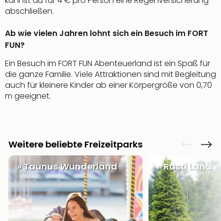
kannst du für 4 € pro Person eine Regenversicherung
Allg
abschließen.
Baye
Wal
Ab wie vielen Jahren lohnt sich ein Besuch im FORT
Baye
FUN?
Bod
Harz
Ein Besuch im FORT FUN Abenteuerland ist ein Spaß für
Nor
die ganze Familie. Viele Attraktionen sind mit Begleitung
NRW
auch für kleinere Kinder ab einer Körpergröße von 0,70
Ost
m geeignet.
Sch
alle
Ang
Well
Weitere beliebte Freizeitparks
Eur
Deu
» Taunus Wunderland
» Rasti Land
Itali
Nied
Öste
Pole
Schw