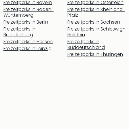
Kroa
Freizeitparks in Bayern
Freizeitparks in Österreich
alle
Freizeitparks in Baden-
Freizeitparks in Rheinland-
Ang
Württemberg
Pfalz
Städ
Freizeitparks in Berlin
Freizeitparks in Sachsen
Nac
Freizeitparks in
Freizeitparks in Schleswig-
Dest
Brandenburg
Holstein
Eur
Freizeitparks in Hessen
Freizeitparks in
Lon
Süddeutschland
Freizeitparks in Leipzig
Paris
Freizeitparks in Thüringen
Brüs
Prag
Bud
Wie
Liss
alle
Ang
Deu
Köln
Ham
Berli
Leip