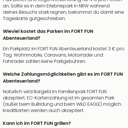
Nac
an. Sollte es in dem Erlebnispark in NRW während
Kate
deines Besuchs stark regnen, bekommst du damit eine
Konz
Tageskarte gutgeschrieben.
Karo
G
Wieviel kostet das Parken im FORT FUN
Pitbu
Abenteuerland?
Back
Boy
Ein Parkplatz im FORT FUN Abenteuerland kostet 3 € pro
Disn
Tag. Wohnmobile, Caravans, Motorräder und
in
Fahrräder zahlen keine Parkgebühren.
Con
Schl
Welche Zahlungsmöglichkeiten gibt es im FORT FUN
Sch
Abenteuerland?
Konz
alle
Natürlich wird Bargeld im Familienpark FORT FUN
Ang
akzeptiert. EC-Kartenzahlung ist im gesamten Park
Fest
(außer beim Bullridung und beim WILD EAGLE) möglich.
Ikar
Kreditkarten werden auch akzeptiert.
Festi
Glüc
Kann ich im FORT FUN grillen?