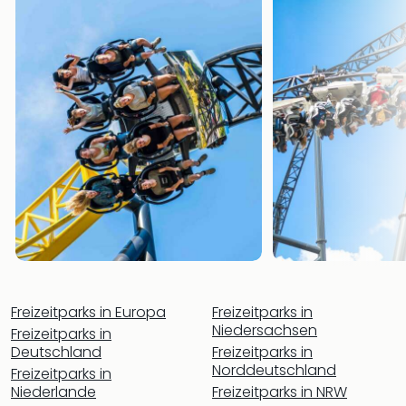
Allg
alle
Ang
Kurz
Eur
Kurz
Belg
Kurz
Deu
Kurz
Gar
Kurz
Holl
Kurz
Öste
Kurz
Freizeitparks in Europa
Freizeitparks in
Pole
Niedersachsen
Freizeitparks in
Kurz
Deutschland
Freizeitparks in
Schw
Norddeutschland
Freizeitparks in
Kurz
Niederlande
Freizeitparks in NRW