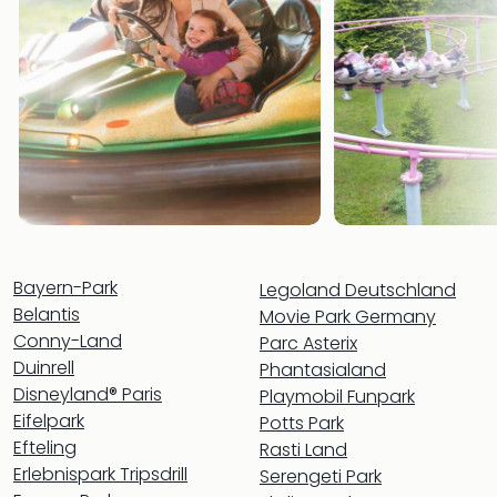
Südt
Mar
Karl
alle
Ang
The
The
Deu
The
Öste
alle
Ang
Bayern-Park
Legoland Deutschland
Nac
Belantis
Movie Park Germany
Kate
Conny-Land
Parc Asterix
Well
Duinrell
Phantasialand
Schl
Disneyland® Paris
Playmobil Funpark
Kass
Eifelpark
Potts Park
Bad
Efteling
Rasti Land
Sins
Erlebnispark Tripsdrill
Wel
Serengeti Park