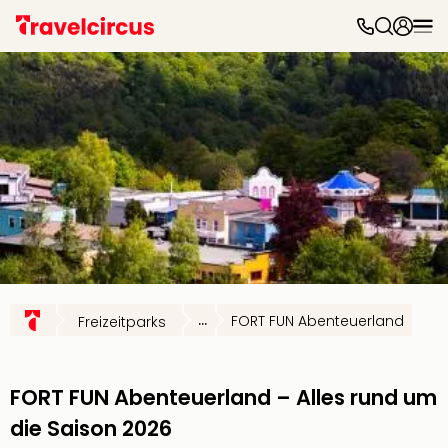
Freiz
&
Feri
Nac
Kate
Frei
Disn
Paris
Phan
Heid
Park
Mov
Park
...
FORT FUN Abenteuerland
Freizeitparks
Play
Funp
Trips
FORT FUN Abenteuerland – Alles rund um
Eftel
LEG
die Saison 2026
Deu