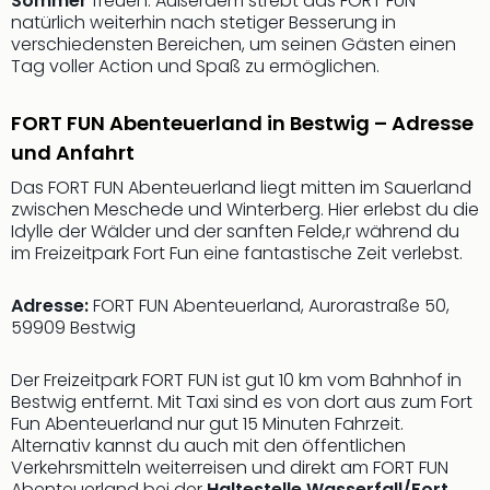
Sommer
freuen. Außerdem strebt das FORT FUN
Of
natürlich weiterhin nach stetiger Besserung in
Thro
verschiedensten Bereichen, um seinen Gästen einen
Stud
Tag voller Action und Spaß zu ermöglichen.
Tour
Swar
FORT FUN Abenteuerland in Bestwig – Adresse
Krist
Mini
und Anfahrt
Wun
Das FORT FUN Abenteuerland liegt mitten im Sauerland
Ham
zwischen Meschede und Winterberg. Hier erlebst du die
War
Idylle der Wälder und der sanften Felde,r während du
Bros.
im Freizeitpark Fort Fun eine fantastische Zeit verlebst.
Stud
Tour
Adresse:
FORT FUN Abenteuerland, Aurorastraße 50,
Lon
59909 Bestwig
–
The
Der Freizeitpark FORT FUN ist gut 10 km vom Bahnhof in
Mak
Bestwig entfernt. Mit Taxi sind es von dort aus zum Fort
of
Fun Abenteuerland nur gut 15 Minuten Fahrzeit.
Harr
Alternativ kannst du auch mit den öffentlichen
Pott
Verkehrsmitteln weiterreisen und direkt am FORT FUN
Tita
Abenteuerland bei der
Haltestelle Wasserfall/Fort