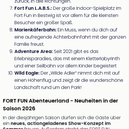
zurück, in alle Richtungen.
Tec
Fort Fun L.A.B.S.:
Der große Indoor-Spielplatz im
Sins
Fort Fun in Bestwig ist vor allem für die kleinsten
Mer
Besucher ein großer Spaß.
Ben
Mus
Marienkäferbahn:
Ein Muss, wenn du dich auf
Stut
eine aufregende Achterbahnfahrt mit der ganzen
Pors
Familie freust.
Mus
Adventure Area:
Seit 2021 gibt es das
Auto
Erlebnisparadies, das mit einem Kletterlabyrinth
Wolf
und einer Seilbahn vor allem Kinder begeistert
BM
Wild Eagle:
Der „Wilde Adler“ nimmt dich mit auf
Mus
in
einen Höhenflug und zeigt dir die wunderschöne
Mün
Landschaft rund um den Park!
Barb
Mus
FORT FUN Abenteuerland - Neuheiten in der
alle
Saison 2026
Ang
In der diesjährigen Saison dürfen sich die Gäste über
Auss
ein
neues, actiongeladenes Show-Konzept im
Ga