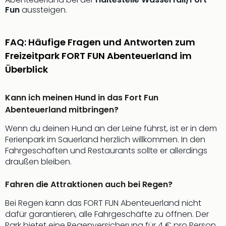
Fun
aussteigen.
–
die
Auss
FAQ: Häufige Fragen und Antworten zum
Form
1
Freizeitpark FORT FUN Abenteuerland im
Die
Überblick
Auss
alle
Kann ich meinen Hund in das Fort Fun
Ang
Abenteuerland mitbringen?
Spor
Skiu
Wenn du deinen Hund an der Leine führst, ist er in dem
in
Ferienpark im Sauerland herzlich willkommen. In den
Deu
Fahrgeschäften und Restaurants sollte er allerdings
Skiu
draußen bleiben.
in
Öste
Fahren die Attraktionen auch bei Regen?
Form
1
Bei Regen kann das FORT FUN Abenteuerland nicht
Reis
dafür garantieren, alle Fahrgeschäfte zu öffnen. Der
Konz
Park bietet eine Regenversicherung für 4 € pro Person