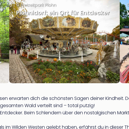
© Freizeitpark Plohn
©
Plohnidorf: ein Ort für Entdecker
en erwarten dich die schönsten Sagen deiner Kindheit. D
esamten Wald verteilt sind – total putzig!
ür Entdecker. Beim Schlendern über den nostalgischen Mark
 im Wilden Westen gelebt haben, erfährst du in dieser 