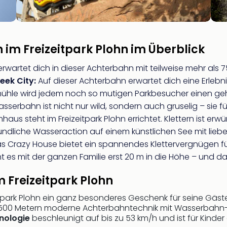
n im Freizeitpark Plohn im Überblick
rwartet dich in dieser Achterbahn mit teilweise mehr als 7
eek City:
Auf dieser Achterbahn erwartet dich eine Erlebni
mühle wird jedem noch so mutigen Parkbesucher einen ge
asserbahn ist nicht nur wild, sondern auch gruselig – sie 
us steht im Freizeitpark Plohn errichtet. Klettern ist e
eundliche Wasseraction auf einem künstlichen See mit liebe
 Crazy House bietet ein spannendes Klettervergnügen für
es mit der ganzen Familie erst 20 m in die Höhe – und da
m Freizeitpark Plohn
itpark Plohn ein ganz besonderes Geschenk für seine Gäst
d 500 Metern moderne Achterbahntechnik mit Wasserbahn-
nologie
beschleunigt auf bis zu 53 km/h und ist für Kinder