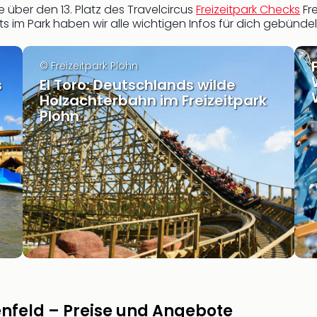
e über den 13. Platz des Travelcircus
Freizeitpark Checks
Fre
ts im Park haben wir alle wichtigen Infos für dich gebündel
© Freizeitpark Plohn
s
El Toro: Deutschlands wilde
Holzachterbahn im Freizeitpark
Plohn
genfeld – Preise und Angebote