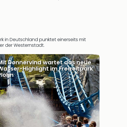
k in Deutschland punktet einerseits mit
r der Westernstadt.
Mit Dønnervind wartet das neue
Wasser-Highlight im Freizeitpark
Plohn