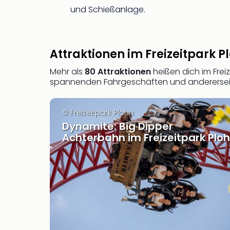
und Schießanlage.
Attraktionen im Freizeitpark P
Mehr als
80 Attraktionen
heißen dich im Frei
spannenden Fahrgeschäften und andererseit
© Freizeitpark Plohn
Dynamite: Big Dipper
Achterbahn im Freizeitpark Plo