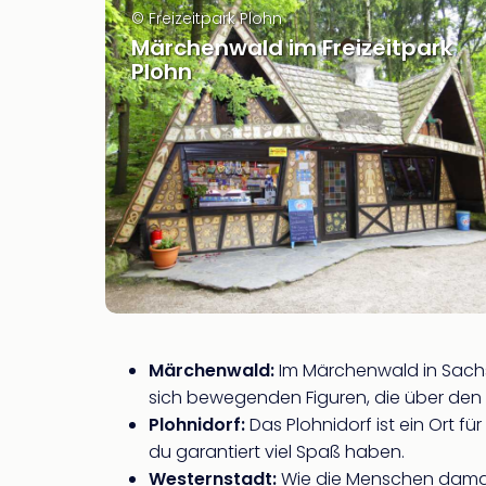
© Freizeitpark Plohn
Märchenwald im Freizeitpark
Plohn
Märchenwald:
Im Märchenwald in Sachs
sich bewegenden Figuren, die über den g
Plohnidorf:
Das Plohnidorf ist ein Ort f
du garantiert viel Spaß haben.
Westernstadt:
Wie die Menschen damals