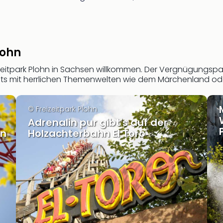
lohn
zeitpark Plohn in Sachsen willkommen. Der Vergnügungspar
s mit herrlichen Themenwelten wie dem Märchenland ode
© Freizeitpark Plohn
Adrenalin pur gibt's auf der
hn
Holzachterbahn El Toro