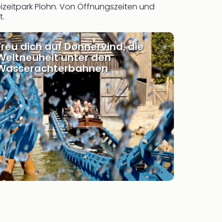
izeitpark Plohn. Von Öffnungszeiten und
t.
Freu dich auf Dønnervind, die
Weltneuheit unter den
Wasserachterbahnen