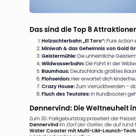
Das sind die Top 8 Attraktione
Holzachterbahn „El Toro“:
Pure Action e
Miniwah & das Geheimnis von Gold Gr
Geistermühle:
Die unheimliche Geister
Wildwasserbahn:
Die Fahrt in der Wildw
Baumhaus:
Deutschlands größtes Baumha
Plohseidon:
Hier erwartet dich kinderfr
Crazy House:
Zum Verrücktwerden – das
Fluch des Teutates:
In Rundbooten geht 
Dønnervind: Die Weltneuheit i
Zum 30. Parkgeburtstag präsetiert der Freize
Dønnervind
im
Dorf der Gallier
, die auf run
Water Coaster mit Multi-LIM-Launch-Tech