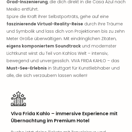
Grad-Inszenierung
, die dich direkt in die Casa Azul nach
Öste
Mexiko entführt.
Freiz
Spüre die Kraft ihrer Selbstporträts, gehe auf eine
Fran
faszinierende Virtual-Reality-Reise
durch ihre Träume
alle
Ang
und Symbolik und lass dich von Projektionen bis zu zehn
Frei
Meter Größe überwältigen. Mit eindringlichen Zitaten,
Deu
eigens komponiertem Soundtrack
und modernster
Freiz
Lichtkunst wirst du Teil von Kahlos Welt – intensiv,
Baye
bewegend und unvergesslich. VIVA FRIDA KAHLO – das
Freiz
Must-See-Erlebnis
in Stuttgart für Kunstliebhaber und
Hes
alle, die sich verzaubern lassen wollen!
Freiz
Nied
Freiz
NRW
alle
Ang
Viva Frida Kahlo – immersive Experience mit
Musi
Übernachtung im Premium Hotel
&
Sho