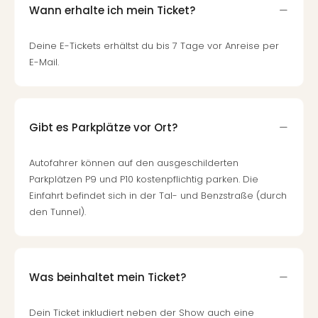
Fest
Wann erhalte ich mein Ticket?
Bad
Bad
Deine E-Tickets erhältst du bis 7 Tage vor Anreise per
Veg
E-Mail.
Rou
Qua
Com
Club
Gibt es Parkplätze vor Ort?
Pret
Wo
alle
Autofahrer können auf den ausgeschilderten
Ang
Parkplätzen P9 und P10 kostenpflichtig parken. Die
Fest
Einfahrt befindet sich in der Tal- und Benzstraße (durch
Dom
den Tunnel).
Fest
Stör
Fest
Mus
Was beinhaltet mein Ticket?
Fuld
Are
Dein Ticket inkludiert neben der Show auch eine