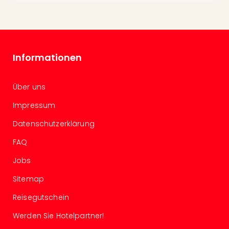
Tec
Sins
Mer
Ben
Mus
Informationen
Stut
Pors
Mus
Über uns
Auto
Impressum
Wolf
BM
Datenschutzerklärung
Mus
in
FAQ
Mün
Jobs
Barb
Mus
Sitemap
alle
Reisegutschein
Ang
Auss
Werden Sie Hotelpartner!
Ga