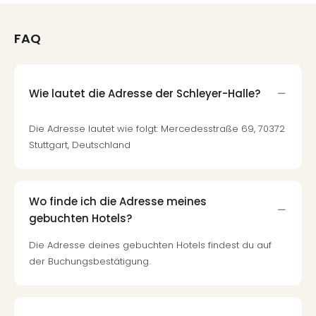
der
Vam
FAQ
alle
Ang
Sho
&
Wie lautet die Adresse der Schleyer-Halle?
Thea
ABB
Die Adresse lautet wie folgt: Mercedesstraße 69, 70372
Voy
Stuttgart, Deutschland
in
Lon
Harr
Pott
Wo finde ich die Adresse meines
Thea
gebuchten Hotels?
Lon
Frie
Die Adresse deines gebuchten Hotels findest du auf
Pala
der Buchungsbestätigung.
Berli
Fest
Neu