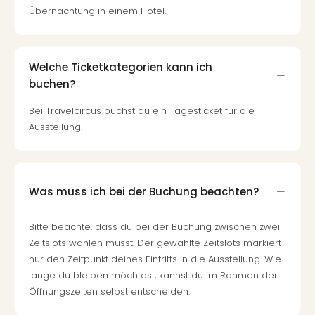
di
Übernachtung in einem Hotel.
Ver
alle
Ang
Nac
Welche Ticketkategorien kann ich
Dest
buchen?
Musi
Berli
Bei Travelcircus buchst du ein Tagesticket für die
Ham
Ausstellung.
NRW
Stut
Köln
Wie
Was muss ich bei der Buchung beachten?
alle
Ang
Bitte beachte, dass du bei der Buchung zwischen zwei
Kultu
Zeitslots wählen musst. Der gewählte Zeitslots markiert
&
nur den Zeitpunkt deines Eintritts in die Ausstellung. Wie
Spor
lange du bleiben möchtest, kannst du im Rahmen der
Nac
Öffnungszeiten selbst entscheiden.
Kate
Mus