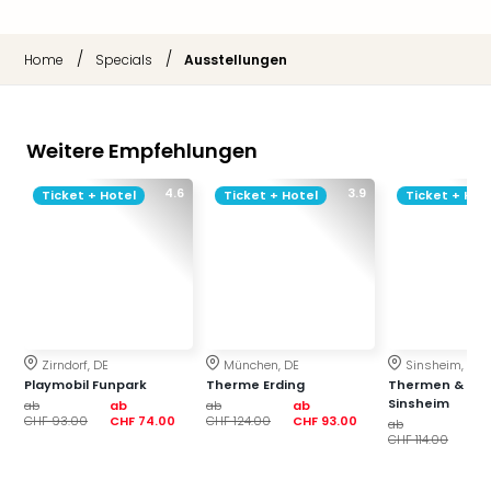
Musi
Der
Teuf
/
/
Home
Specials
Ausstellungen
träg
Pra
Die
Sch
Weitere Empfehlungen
und
das
4.6
3.9
Ticket + Hotel
Ticket + Hotel
Ticket + Hot
Biest
Wie
Mari
Ther
Sta
Ente
Das
Zirndorf, DE
München, DE
Sinsheim, DE
Playmobil Funpark
Therme Erding
Thermen & Bad
Pha
Sinsheim
ab
ab
ab
ab
der
CHF 93.00
CHF 74.00
CHF 124.00
CHF 93.00
ab
ab
Ope
CHF 114.00
CH
Köln
Tan