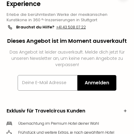
Experience
Futu
Bela
Erlebe die berühmtesten Werke der mexikanischen
alle
Kunstikone in 360 °-Inszenierungen in Stuttgart
Ang
Brauchst du Hilfe?
+41 43 508 07 22
Wass
Trop
Dieses Angebot ist im Moment ausverkauft
Isla
The
Das Angebot ist leider ausverkauft. Melde dich jetzt für
unseren Newsletter an, um keine neuen Angebote zu
Erdi
verpassen!
Rula
Bad
Sch
Anmelden
aqu
The
&
Bad
Exklusiv für Travelcircus Kunden
Sins
alle
Übernachtung im Premium Hotel deiner Wahl
Ang
Zoo
Frühstück und weitere Extras, je nach gewähltem Hotel