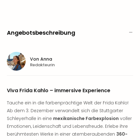
Aqu
Zool
Gar
Berli
alle
Angebotsbeschreibung
Ang
noc
meh
Frei
Von
Anna
Hau
Redakteurin
Feri
Feri
Nac
Viva Frida Kahlo – immersive Experience
Dest
Frei
Tauche ein in die farbenprächtige Welt der Frida Kahlo!
Eur
Ab dem 3. Dezember verwandelt sich die Stuttgarter
Frei
Deu
Schleyerhalle in eine
mexikanische Farbexplosion
voller
Freiz
Emotionen, Leidenschaft und Lebensfreude. Erlebe ihre
Nied
berühmtesten Werke in einer atemberaubenden
360-
Freiz