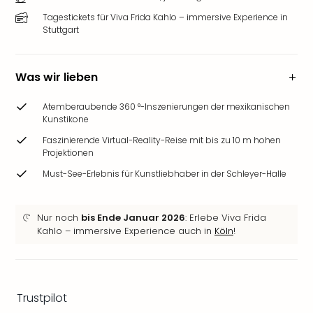
&
Tagestickets für Viva Frida Kahlo – immersive Experience in
Safa
Stuttgart
Erle
Zoo
Han
Was wir lieben
Sere
Park
Atemberaubende 360 °-Inszenierungen der mexikanischen
Allw
Kunstikone
Müns
Faszinierende Virtual-Reality-Reise mit bis zu 10 m hohen
Zoo
Projektionen
Leip
Must-See-Erlebnis für Kunstliebhaber in der Schleyer-Halle
Safa
Beek
Ber
Nur noch
bis Ende Januar 2026
: Erlebe Viva Frida
ZOO
Kahlo – immersive Experience auch in
Köln
!
Erle
Gels
Welt
Wal
Trustpilot
Nau