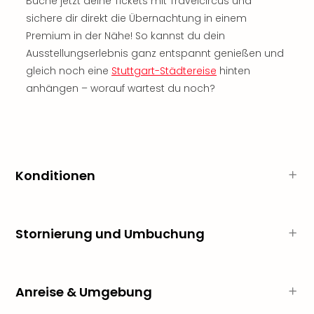
Buche jetzt deine Tickets mit Travelcircus und
Nac
sichere dir direkt die Übernachtung in einem
Kate
Premium in der Nähe! So kannst du dein
Musi
Starl
Ausstellungserlebnis ganz entspannt genießen und
Expr
gleich noch eine
Stuttgart-Städtereise
hinten
Moul
anhängen – worauf wartest du noch?
Rou
Das
Musi
Köni
der
Konditionen
Löw
Die
Eisk
Tarz
Stornierung und Umbuchung
MJ
–
Das
Mich
Anreise & Umgebung
Jac