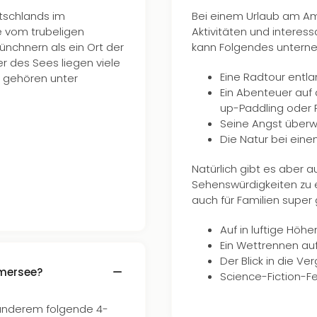
tschlands im
Bei einem Urlaub am Amm
e vom trubeligen
Aktivitäten und interess
ünchnern als ein Ort der
kann Folgendes untern
 des Sees liegen viele
Eine Radtour entl
n gehören unter
Ein Abenteuer auf
up-Paddling oder
Seine Angst überw
Die Natur bei ein
Natürlich gibt es aber 
Sehenswürdigkeiten zu
auch für Familien super
Auf in luftige Hö
Ein Wettrennen au
Der Blick in die V
mmersee?
Science-Fiction-Fee
 anderem folgende 4-