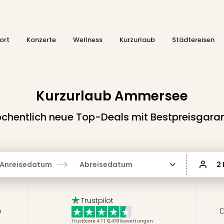
ort
Konzerte
Wellness
Kurzurlaub
Städtereisen
Kurzurlaub Ammersee
chentlich neue Top-Deals mit Bestpreisgaran
Anreisedatum
Abreisedatum
2
Trustpilot
e
D
TrustScore 4.7 | 12,478
Bewertungen