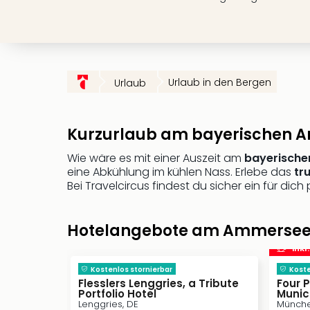
Urlaub in den Bergen
Urlaub
Kurzurlaub am bayerischen 
Wie wäre es mit einer Auszeit am
bayerisch
eine Abkühlung im kühlen Nass. Erlebe das
tr
Bei Travelcircus findest du sicher ein für di
Hotelangebote am Ammerse
inkl
Kostenlos stornierbar
Koste
Flesslers Lenggries, a Tribute
Four 
Portfolio Hotel
Munic
Lenggries, DE
Münche