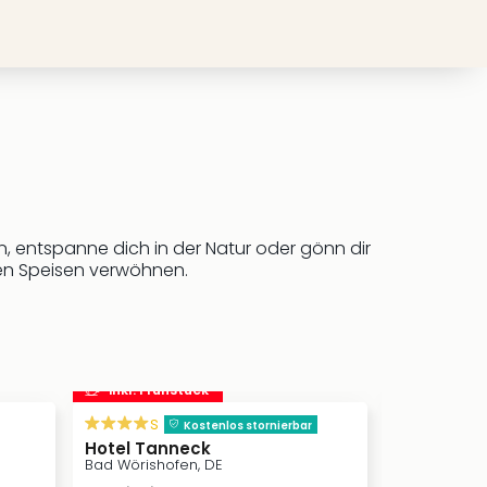
n, entspanne dich in der Natur oder gönn dir
hen Speisen verwöhnen.
inkl. Frühstück
inkl. Frü
s
Therme Ba
Kostenlos stornierbar
Bad Wörisho
Hotel Tanneck
Bad Wörishofen, DE
Inklusivleis