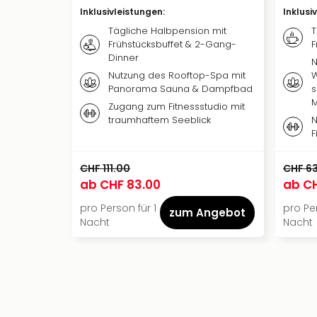
Inklusivleistungen
:
Inklusi
Tägliche Halbpension mit
T
Frühstücksbuffet & 2-Gang-
F
Dinner
N
Nutzung des Rooftop-Spa mit
W
Panorama Sauna & Dampfbad
s
Zugang zum Fitnessstudio mit
traumhaftem Seeblick
N
F
CHF 111.00
CHF 6
ab
CHF 83.00
ab
CH
pro Person für 1
pro Per
zum Angebot
Nacht
Nacht