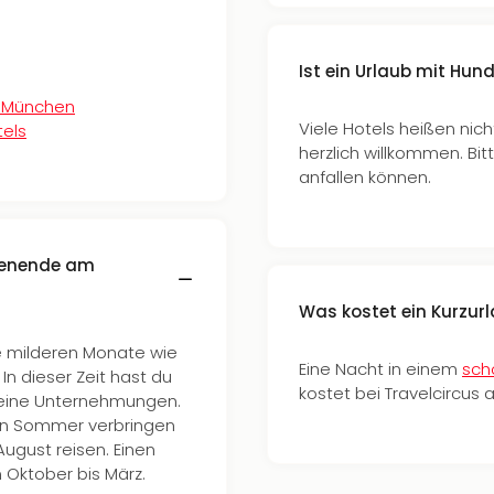
Ist ein Urlaub mit H
i München
Viele Hotels heißen nich
tels
herzlich willkommen. Bi
anfallen können.
chenende am
Was kostet ein Kurzurl
ie milderen Monate wie
Eine Nacht in einem
sch
In dieser Zeit hast du
kostet bei Travelcircus 
 deine Unternehmungen.
en Sommer verbringen
August reisen. Einen
 Oktober bis März.