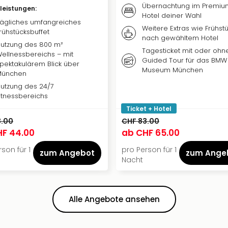
Übernachtung im Premiu
vleistungen
:
Hotel deiner Wahl
ägliches umfangreiches
Weitere Extras wie Frühstü
rühstücksbuffet
nach gewähltem Hotel
utzung des 800 m²
Tagesticket mit oder ohn
ellnessbereichs – mit
Guided Tour für das BMW
pektakulärem Blick über
Museum München
München
utzung des 24/7
itnessbereichs
Ticket + Hotel
3.00
CHF 83.00
F 44.00
ab
CHF 65.00
son für 1
pro Person für 1
zum Angebot
zum Ange
Nacht
Alle Angebote ansehen