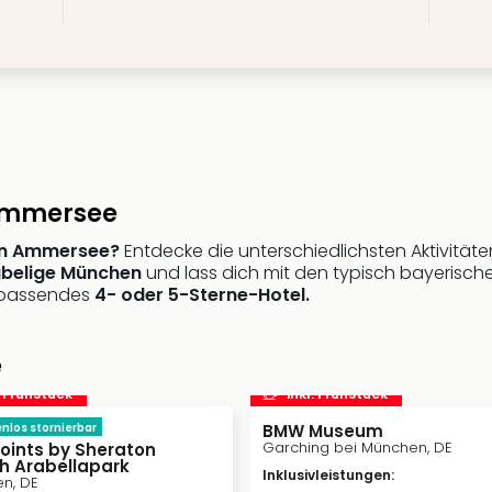
Ammersee
en Ammersee?
Entdecke die unterschiedlichsten Aktivitäte
ubelige München
und lass dich mit den typisch bayerisc
ch passendes
4- oder 5-Sterne-Hotel.
e
. Frühstück
inkl. Frühstück
nlos stornierbar
BMW Museum
Garching bei München, DE
Points by Sheraton
h Arabellapark
Inklusivleistungen
:
n, DE