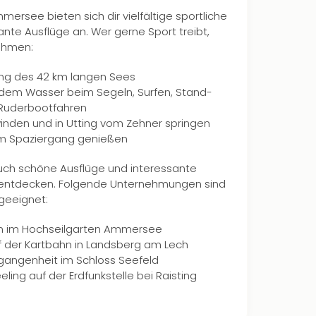
ersee bieten sich dir vielfältige sportliche
ante Ausflüge an. Wer gerne Sport treibt,
ehmen:
ang des 42 km langen Sees
 dem Wasser beim Segeln, Surfen, Stand-
 Ruderbootfahren
inden und in Utting vom Zehner springen
em Spaziergang genießen
auch schöne Ausflüge und interessante
 entdecken. Folgende Unternehmungen sind
 geeignet:
hen im Hochseilgarten Ammersee
f der Kartbahn in Landsberg am Lech
ergangenheit im Schloss Seefeld
ling auf der Erdfunkstelle bei Raisting