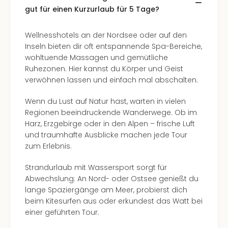
di
gut für einen Kurzurlaub für 5 Tage?
Ver
alle
Ang
Wellnesshotels an der Nordsee oder auf den
Nac
Inseln bieten dir oft entspannende Spa-Bereiche,
Dest
wohltuende Massagen und gemütliche
Musi
Ruhezonen. Hier kannst du Körper und Geist
Berli
verwöhnen lassen und einfach mal abschalten.
Ham
NRW
Wenn du Lust auf Natur hast, warten in vielen
Stut
Regionen beeindruckende Wanderwege. Ob im
Köln
Harz, Erzgebirge oder in den Alpen – frische Luft
Wie
und traumhafte Ausblicke machen jede Tour
alle
zum Erlebnis.
Ang
Kultu
Strandurlaub mit Wassersport sorgt für
&
Abwechslung: An Nord- oder Ostsee genießt du
Spor
lange Spaziergänge am Meer, probierst dich
Nac
beim Kitesurfen aus oder erkundest das Watt bei
Kate
einer geführten Tour.
Mus