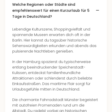
Welche Regionen oder Städte sind
–
die
empfehlenswert für einen Kurzurlaub für 5
Auss
Tage in Deutschland?
Form
1
Lebendige Kulturszene, Shoppingvielfalt und
Die
spannende Museen erwarten dich oft in der
Auss
Barlin. Hier kannst du tagsüber historische
alle
Sehenswürdigkeiten erkunden und abends das
Ang
pulsierende Nachtleben genießen.
Spor
Skiu
In der Hamburg spazierst du typischerweise
in
entlang beeindruckender Speicherstadt-
Deu
Kulissen, entdeckst familienfreundliche
Skiu
Attraktionen oder schlenderst durch beliebte
in
Einkaufsstraßen. Das maritime Flair sorgt für
Öste
Urlaubsgefühle mitten in Deutschland.
Form
1
Die charmante Fahrradstadt Münster begeistert
Reis
mit autofreien Promenaden rund um die
Konz
Altstadt. Du radelst vorbei an historischen