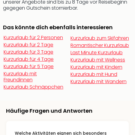
unserer Angebote sind bis zu 8 Tage vor Reisebeginn
Fest
gegegen Gutschein stornierbar.
Bad
Bad
Veg
Das könnte dich ebenfalls interessieren
Rou
Qua
Kurzurlaub für 2 Personen
Kurzurlaub zum Skifahren
Com
Kurzurlaub für 2 Tage
Romantischer Kurzurlaub
Club
Kurzurlaub für 3 Tage
Last Minute Kurzurlaub
Pret
Kurzurlaub für 4 Tage
Kurzurlaub mit Wellness
Wo
Kurzurlaub für 5 Tage
Kurzurlaub mit Kindern
alle
Kurzurlaub mit
Kurzurlaub mit Hund
Ang
Freundinnen
Kurzurlaub mit Wandern
Fest
Kurzurlaub Schnäppchen
Dom
Fest
Stör
Fest
Häufige Fragen und Antworten
Mus
Fuld
Are
Welche Aktivitäten eignen sich besonders