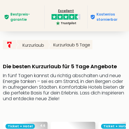
Futu
Excellent
Bela
Bestpreis­
Kostenlos
alle
garantie
stornierbar
Trustpilot
Ang
Wass
Trop
Isla
Kurzurlaub 5 Tage
Kurzurlaub
The
Erdi
Rula
Die besten Kurzurlaub für 5 Tage Angebote
Bad
Sch
In fünf Tagen kannst du richtig abschalten und neue
Energie tanken – sei es am Strand, in den Bergen oder
aqu
in aufregenden Städten. Komfortable Hotels bieten dir
The
die perfekte Basis für dein Erlebnis. Lass dich inspirieren
&
und entdecke neue Ziele!
Bad
Sins
alle
Ang
Zoo
4.6
Ticket + Hotel
Ticket + Hotel