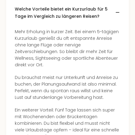
Südt
Welche Vorteile bietet ein Kurzurlaub für 5
Mar
Karl
Tage im Vergleich zu längeren Reisen?
alle
Ang
Mehr Erholung in kurzer Zeit: Bei einem 5-tägigen
The
Kurzurlaub genießt du oft entspannte Anreise
The
ohne lange Flüge oder nervige
Deu
Zeitverschiebungen. So bleibt dir mehr Zeit für
The
Wellness, Sightseeing oder sportliche Abenteuer
Öste
direkt vor Ort.
alle
Ang
Du brauchst meist nur Unterkunft und Anreise zu
Nac
buchen, der Planungsaufwand ist also minimal.
Kate
Perfekt, wenn du spontan raus willst und keine
Well
Lust auf stundenlange Vorbereitung hast.
Schl
Kass
Ein weiterer Vorteil: Fünf Tage lassen sich super
Bad
mit Wochenenden oder Brückentagen
Sins
kombinieren. Du bist flexibel und musst nicht
Wel
viele Urlaubstage opfern – ideal für eine schnelle