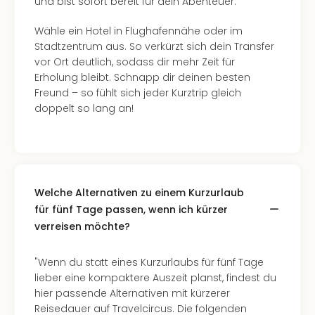
und bist sofort bereit für dein Abenteuer.
Allg
alle
Wähle ein Hotel in Flughafennähe oder im
Ang
Stadtzentrum aus. So verkürzt sich dein Transfer
Kurz
vor Ort deutlich, sodass dir mehr Zeit für
Eur
Erholung bleibt. Schnapp dir deinen besten
Kurz
Freund – so fühlt sich jeder Kurztrip gleich
Belg
doppelt so lang an!
Kurz
Deu
Kurz
Gar
Kurz
Holl
Welche Alternativen zu einem Kurzurlaub
Kurz
für fünf Tage passen, wenn ich kürzer
Öste
verreisen möchte?
Kurz
Pole
"Wenn du statt eines Kurzurlaubs für fünf Tage
Kurz
lieber eine kompaktere Auszeit planst, findest du
Schw
hier passende Alternativen mit kürzerer
Kurz
Reisedauer auf Travelcircus. Die folgenden