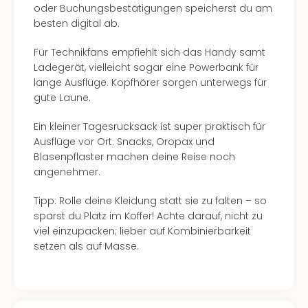
oder Buchungsbestätigungen speicherst du am
Allg
besten digital ab.
Baye
Wal
Für Technikfans empfiehlt sich das Handy samt
Baye
Ladegerät, vielleicht sogar eine Powerbank für
Bod
lange Ausflüge. Kopfhörer sorgen unterwegs für
Harz
gute Laune.
Nor
NRW
Ein kleiner Tagesrucksack ist super praktisch für
Ost
Ausflüge vor Ort. Snacks, Oropax und
Sch
Blasenpflaster machen deine Reise noch
alle
angenehmer.
Ang
Well
Tipp: Rolle deine Kleidung statt sie zu falten – so
Eur
sparst du Platz im Koffer! Achte darauf, nicht zu
Deu
viel einzupacken; lieber auf Kombinierbarkeit
Itali
setzen als auf Masse.
Nied
Öste
Pole
Schw