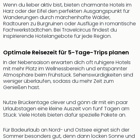
Musi
Wenn du lieber aktiv bist, bieten charmante Hotels im
Der
Harz oder der Eifel den perfekten Ausgangspunkt für
Teuf
Wanderungen durch märchenhafte Wälder,
träg
Radtouren zu Burgruinen oder Ausflüge in romantische
Pra
Fachwerkstädtchen. Bei Travelcircus findest du
Die
inspirierende Hotelangebote für jede Region.
Sch
und
Optimale Reisezeit für 5-Tage-Trips planen
das
In der Nebensaison erwarten dich oft ruhigere Hotels
Biest
mit mehr Platz im Wellnessbereich und entspannter
Wie
Atmosphäre beim Frühstück. Sehenswürdigkeiten sind
Mari
weniger überlaufen, sodass du mehr Zeit zum
Ther
Genießen hast.
Sta
Ente
Nutze Brückentage clever und gönn dir mit ein paar
Das
Urlaubstagen eine kleine Auszeit von fünf Tagen am
Pha
Stück. Viele Hotels bieten dafür spezielle Pakete an.
der
Ope
Für Badeurlaub an Nord- und Ostsee eignet sich der
Köln
Sommer besonders gut, denn dann locken Sonne und
Tan