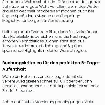
Strandbars. Wellnesshotels im Grünen sind das ganze
der
Jahr über eine gute Wahl, vor allem wenn das Wetter
Vam
draußen wechselt. Städtereisen machen auch bei
alle
Regen Spaß, denn Museen und Shopping-
Ang
Möglichkeiten sorgen für Abwechslung.
Sho
&
Halte regionale Events im Blick, denn Festivals können
Thea
das Hotelerlebnis bereichern und die Nachfrage
ABB
erhöhen. Rechtzeitiges Buchen zahlt sich aus.
Voy
Travelcircus informiert dich regelmäßig über
in
spannende Highlights in deiner Wunschregion.
Lon
Harr
Buchungskriterien für den perfekten 5-Tage-
Pott
Aufenthalt
Thea
Lon
Wähle ein Hotel mit zentraler Lage, damit du
Frie
Sehenswürdigkeiten schnell zu Fuß oder per Bahn
erreichst. Besonders bei Städtetrips bleibt dir so mehr
Pala
Zeit für Erlebnisse.
Berli
Fest
Neu
Achte auf flexible Stornierungsbedingungen. Viele