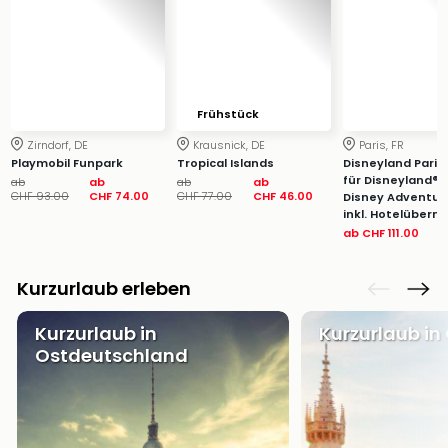
&
Safa
Erle
Zoo
Han
Frühstück
Sere
Park
Zirndorf, DE
Krausnick, DE
Paris, FR
Allw
Playmobil Funpark
Tropical Islands
Disneyland Paris: 
für Disneyland® 
ab
ab
ab
ab
Müns
CHF 93.00
CHF 74.00
CHF 77.00
CHF 46.00
Disney Adventur
Zoo
inkl. Hotelübern
Leip
ab
CHF 111.00
Safa
Beek
Kurzurlaub erleben
Ber
ZOO
Kurzurlaub in
Kurzurlaub in
Erle
Ostdeutschland
Gels
Welt
Wal
Nau