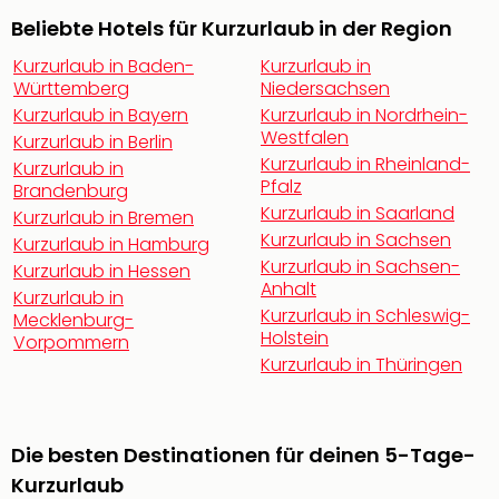
Öste
Beliebte Hotels für Kurzurlaub in der Region
Freiz
Kurzurlaub in Baden-
Kurzurlaub in
Fran
Württemberg
Niedersachsen
alle
Kurzurlaub in Bayern
Kurzurlaub in Nordrhein-
Ang
Westfalen
Kurzurlaub in Berlin
Frei
Kurzurlaub in Rheinland-
Deu
Kurzurlaub in
Pfalz
Brandenburg
Freiz
Kurzurlaub in Saarland
Baye
Kurzurlaub in Bremen
Kurzurlaub in Sachsen
Freiz
Kurzurlaub in Hamburg
Hes
Kurzurlaub in Sachsen-
Kurzurlaub in Hessen
Anhalt
Freiz
Kurzurlaub in
Nied
Kurzurlaub in Schleswig-
Mecklenburg-
Holstein
Freiz
Vorpommern
NRW
Kurzurlaub in Thüringen
alle
Ang
Musi
Die besten Destinationen für deinen 5-Tage-
&
Kurzurlaub
Sho