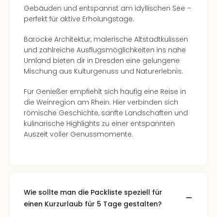
Nac
Gebäuden und entspannst am idyllischen See –
Kate
perfekt für aktive Erholungstage.
Konz
Karo
Barocke Architektur, malerische Altstadtkulissen
G
und zahlreiche Ausflugsmöglichkeiten ins nahe
Pitbu
Umland bieten dir in Dresden eine gelungene
Back
Mischung aus Kulturgenuss und Naturerlebnis.
Boy
Disn
Für Genießer empfiehlt sich häufig eine Reise in
in
die Weinregion am Rhein. Hier verbinden sich
Con
römische Geschichte, sanfte Landschaften und
Schl
kulinarische Highlights zu einer entspannten
Sch
Auszeit voller Genussmomente.
Konz
alle
Ang
Fest
Ikar
Wie sollte man die Packliste speziell für
Festi
einen Kurzurlaub für 5 Tage gestalten?
Glüc