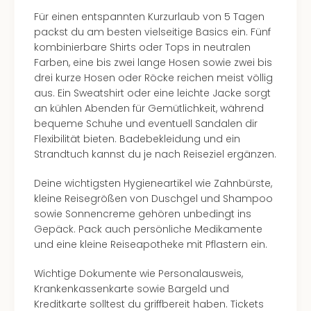
Insel
Für einen entspannten Kurzurlaub von 5 Tagen
M’er
packst du am besten vielseitige Basics ein. Fünf
Lun
kombinierbare Shirts oder Tops in neutralen
Black
Farben, eine bis zwei lange Hosen sowie zwei bis
Festi
drei kurze Hosen oder Röcke reichen meist völlig
Nibiri
aus. Ein Sweatshirt oder eine leichte Jacke sorgt
Festi
an kühlen Abenden für Gemütlichkeit, während
alle
bequeme Schuhe und eventuell Sandalen dir
Ang
Flexibilität bieten. Badebekleidung und ein
Loca
Strandtuch kannst du je nach Reiseziel ergänzen.
Konz
in
Deine wichtigsten Hygieneartikel wie Zahnbürste,
Köln
kleine Reisegrößen von Duschgel und Shampoo
Konz
sowie Sonnencreme gehören unbedingt ins
in
Gepäck. Pack auch persönliche Medikamente
Düss
und eine kleine Reiseapotheke mit Pflastern ein.
Well
Nac
Wichtige Dokumente wie Personalausweis,
Dest
Krankenkassenkarte sowie Bargeld und
Well
Kreditkarte solltest du griffbereit haben. Tickets
Deu