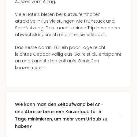
Hote
Auszeit vom Alltag.
Bad
Arol
Viele Hotels bieten bei Kurzaufenthalten
Tau
attraktive Inklusivleistungen wie Frühstück und
Spa
Spa-Nutzung. Das macht deinen Trip besonders
alle
abwechslungsreich und intensiv erlebbar.
Ang
The
Das Beste daran: Für ein paar Tage reicht
The
leichtes Gepäck völlig aus. So reist du entspannt
Erdi
an und kannst dich voll aufs Genießen
The
konzentrieren!
Bad
Wöri
Trop
Isla
The
Wie kann man den Zeitaufwand bei An-
Sins
und Abreise bei einem Kurzurlaub für 5
Bad
Tage minimieren, um mehr vom Urlaub zu
Sch
haben?
Tau
The