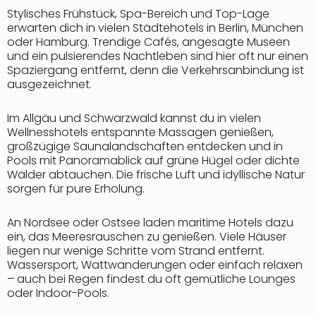
Nac
Stylisches Frühstück, Spa-Bereich und Top-Lage
Kate
erwarten dich in vielen Städtehotels in Berlin, München
Musi
oder Hamburg. Trendige Cafés, angesagte Museen
Starl
und ein pulsierendes Nachtleben sind hier oft nur einen
Expr
Spaziergang entfernt, denn die Verkehrsanbindung ist
ausgezeichnet.
Moul
Rou
Das
Im Allgäu und Schwarzwald kannst du in vielen
Musi
Wellnesshotels entspannte Massagen genießen,
großzügige Saunalandschaften entdecken und in
Köni
Pools mit Panoramablick auf grüne Hügel oder dichte
der
Wälder abtauchen. Die frische Luft und idyllische Natur
Löw
sorgen für pure Erholung.
Die
Eisk
An Nordsee oder Ostsee laden maritime Hotels dazu
Tarz
ein, das Meeresrauschen zu genießen. Viele Häuser
MJ
liegen nur wenige Schritte vom Strand entfernt.
–
Wassersport, Wattwanderungen oder einfach relaxen
Das
– auch bei Regen findest du oft gemütliche Lounges
Mich
oder Indoor-Pools.
Jac