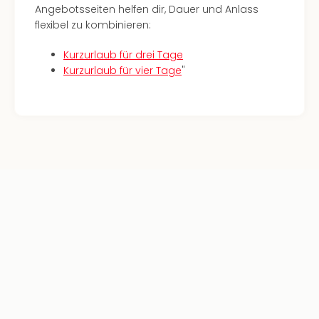
Kroa
Angebotsseiten helfen dir, Dauer und Anlass
alle
flexibel zu kombinieren:
Ang
Städ
Kurzurlaub für drei Tage
Nac
Kurzurlaub für vier Tage
"
Dest
Eur
Lon
Paris
Brüs
Prag
Bud
Wie
Liss
alle
Ang
Deu
Köln
Ham
Berli
Leip