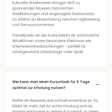
Kulturelle Städtereisen bringen dich zu
Tec
spannenden Museen, historischen
Sins
Stadtführungen und angesagten Restaurants.
Mer
So erlebst du Abwechslung zwischen Sightseeing
Ben
und Genussmomenten.
Mus
Stut
Freizeitparks an der Küste bieten dir actionreiche
Pors
Attraktionen sowie besondere Erlebnisse wie
Mus
Unterwasserbeobachtungen – perfekt für
Auto
unvergessliche Urlaubstage voller Spaß.
Wolf
BM
Mus
in
Mün
Barb
Wie kann man einen Kurzurlaub für 5 Tage
Mus
optimal zur Erholung nutzen?
alle
Ang
Wähle ein Reiseziel, das schnell erreichbar ist. So
Auss
bleibt dir mehr Zeit für echte Erholung und du
Ga
startest entspannt in deinen Kurzurlaub. In vielen