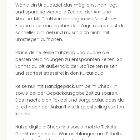
alle
Wähle ein Urlaubsziel, das möglichst nah liegt,
Ang
und spare so wertvolle Zeit bei der An- und
Kurz
Abreise. Mit Direktverbindungen wie Nonstop-
Nac
Flügen oder durchgehenden Zugstrecken bist du
Dest
schneller am Ziel und musst dich nicht mit
Kurz
Umstiegen aufhalten.
Deu
Plane deine Reise frühzeitig und buche die
Kurz
besten Verbindungen zu entspannten Zeiten. So
Ost
kannst du oft außerhalb der Stoßzeiten reisen
Kurz
und startest stressfrei in den Kurzurlaub.
Nor
Kurz
Reise nur mit Handgepäck, um beim Check-in
Baye
sowie bei der Gepäckausgabe Zeit zu sparen.
Kurz
Das macht dich flexibel und sorgt dafür, dass du
Harz
direkt nach der Ankunft ins Urlaubsfeeling starten
Kurz
kannst.
Sch
Kurz
Nutze digitale Check-ins sowie mobile Tickets.
Bod
Damit umgehst du Warteschlangen am Schalter
Kurz