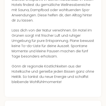
Of
Hotels findest du gemütliche Wellnessbereiche
Thro
mit Sauna, Dampfbad oder wohltuenden Spa-
Stud
Anwendungen. Diese helfen dir, den Alltag hinter
Tour
dir zu lassen.
Swar
Krist
Lass dich von der Natur verwöhnen: Ein Hotel im
Mini
Grünen sorgt mit frischer Luft und ruhiger
Wun
Umgebung für pure Entspannung. Plane bewusst
Ham
keine To-do-Liste für deine Auszeit. Spontane
War
Momente und kleine Pausen machen die fünf
Bros.
Tage besonders erholsam.
Stud
Tour
Gönn dir regionale Köstlichkeiten aus der
Lon
Hotelküche und genieße jeden Bissen ganz ohne
–
Hektik. So tankst du neue Energie und schaffst
The
bleibende Wohlfühlmomente!
Mak
of
Harr
Pott
Tita