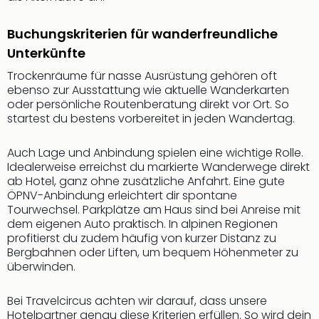
Fest
Bad
Buchungskriterien für wanderfreundliche
Bad
Unterkünfte
Veg
Rou
Trockenräume für nasse Ausrüstung gehören oft
Qua
ebenso zur Ausstattung wie aktuelle Wanderkarten
Com
oder persönliche Routenberatung direkt vor Ort. So
Club
startest du bestens vorbereitet in jeden Wandertag.
Pret
Wo
Auch Lage und Anbindung spielen eine wichtige Rolle.
alle
Idealerweise erreichst du markierte Wanderwege direkt
Ang
ab Hotel, ganz ohne zusätzliche Anfahrt. Eine gute
Fest
ÖPNV-Anbindung erleichtert dir spontane
Dom
Tourwechsel. Parkplätze am Haus sind bei Anreise mit
dem eigenen Auto praktisch. In alpinen Regionen
Fest
profitierst du zudem häufig von kurzer Distanz zu
Stör
Bergbahnen oder Liften, um bequem Höhenmeter zu
Fest
überwinden.
Mus
Fuld
Bei Travelcircus achten wir darauf, dass unsere
Are
Hotelpartner genau diese Kriterien erfüllen. So wird dein