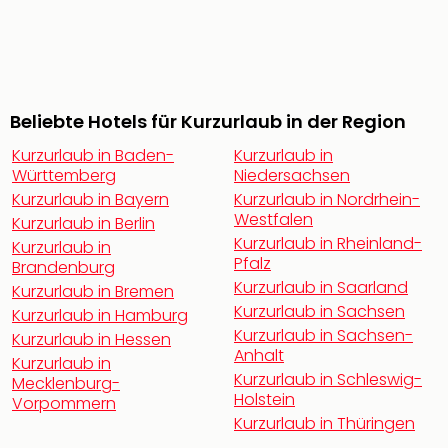
Öste
Freiz
Fran
alle
Ang
Beliebte Hotels für Kurzurlaub in der Region
Frei
Deu
Kurzurlaub in Baden-
Kurzurlaub in
Freiz
Württemberg
Niedersachsen
Baye
Kurzurlaub in Bayern
Kurzurlaub in Nordrhein-
Freiz
Westfalen
Kurzurlaub in Berlin
Hes
Kurzurlaub in Rheinland-
Kurzurlaub in
Freiz
Pfalz
Brandenburg
Nied
Kurzurlaub in Saarland
Kurzurlaub in Bremen
Freiz
Kurzurlaub in Sachsen
Kurzurlaub in Hamburg
NRW
Kurzurlaub in Sachsen-
Kurzurlaub in Hessen
alle
Anhalt
Kurzurlaub in
Ang
Kurzurlaub in Schleswig-
Mecklenburg-
Musi
Holstein
Vorpommern
&
Kurzurlaub in Thüringen
Sho