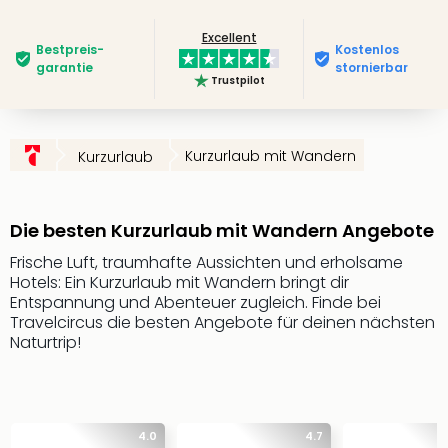
Futu
Excellent
Bela
Bestpreis­
Kostenlos
alle
garantie
stornierbar
Trustpilot
Ang
Wass
Trop
Isla
Kurzurlaub mit Wandern
Kurzurlaub
The
Erdi
Rula
Die besten Kurzurlaub mit Wandern Angebote
Bad
Sch
Frische Luft, traumhafte Aussichten und erholsame
Hotels: Ein Kurzurlaub mit Wandern bringt dir
aqu
Entspannung und Abenteuer zugleich. Finde bei
The
Travelcircus die besten Angebote für deinen nächsten
&
Naturtrip!
Bad
Sins
alle
Ang
Zoo
4.0
4.7