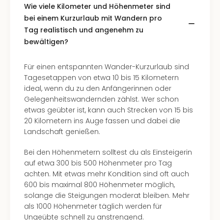
Südt
Wie viele Kilometer und Höhenmeter sind
Mar
bei einem Kurzurlaub mit Wandern pro
Karl
Tag realistisch und angenehm zu
alle
bewältigen?
Ang
The
Für einen entspannten Wander-Kurzurlaub sind
The
Tagesetappen von etwa 10 bis 15 Kilometern
Deu
ideal, wenn du zu den Anfängerinnen oder
The
Gelegenheitswandernden zählst. Wer schon
Öste
etwas geübter ist, kann auch Strecken von 15 bis
alle
20 Kilometern ins Auge fassen und dabei die
Ang
Landschaft genießen.
Nac
Kate
Bei den Höhenmetern solltest du als Einsteigerin
Well
auf etwa 300 bis 500 Höhenmeter pro Tag
Schl
achten. Mit etwas mehr Kondition sind oft auch
Kass
600 bis maximal 800 Höhenmeter möglich,
Bad
solange die Steigungen moderat bleiben. Mehr
Sins
als 1000 Höhenmeter täglich werden für
Wel
Ungeübte schnell zu anstrengend.