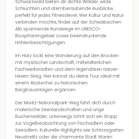
Insel
Schwarzwald bieten dir dichte Wälder, wilde
M’er
Schluchten und atemberaubende Ausblicke,
Lun
perfekt für jedes Fitnesslevel. Wer Kultur und Natur
Black
verbinden möchte, findet auf der Schwäbischen
Festi
Alb spannende Rundwege im UNESCO-
Nibiri
Biosphärengebiet sowie beeindruckende
Festi
Höhlenbesichtigungen.
alle
Ang
Im Harz lockt eine Wanderung auf den Brocken
Loca
mit mystischer Landschaft, mittelalterlichen
Konz
Fachwerkstädten und dem legendären Harzer-
in
Hexen-Stieg. Hier kannst du deine Tour ideal mit
Köln
einem Abstecher zu historischen
Konz
Bergbauanlagen ergänzen.
in
Der Müritz-Nationalpark-Weg führt dich durch
Düss
malerische Seenlandschaften und urige
Well
Buchenwälder; unterwegs lohnt sich ein Stopp
Nac
zur Vogelbeobachtung von Fischadlern oder
Dest
Seeadlern. Kulturelle Highlights wie Schlossgarten
Well
Neustrelitz oder die charmante Stadt Waren
Deu