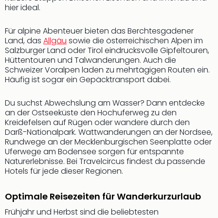
Musi
hier ideal.
Der
Teuf
Für alpine Abenteuer bieten das Berchtesgadener
träg
Land, das
Allgäu
sowie die österreichischen Alpen im
Pra
Salzburger Land oder Tirol eindrucksvolle Gipfeltouren,
Die
Hüttentouren und Talwanderungen. Auch die
Sch
Schweizer Voralpen laden zu mehrtägigen Routen ein.
und
Häufig ist sogar ein Gepäcktransport dabei.
das
Biest
Du suchst Abwechslung am Wasser? Dann entdecke
Wie
an der Ostseeküste den Hochuferweg zu den
Mari
Kreidefelsen auf Rügen oder wandere durch den
Ther
Darß-Nationalpark. Wattwanderungen an der Nordsee,
Sta
Rundwege an der Mecklenburgischen Seenplatte oder
Ente
Uferwege am Bodensee sorgen für entspannte
Naturerlebnisse. Bei Travelcircus findest du passende
Das
Hotels für jede dieser Regionen.
Pha
der
Ope
Optimale Reisezeiten für Wanderkurzurlaub
Köln
Frühjahr und Herbst sind die beliebtesten
Tan