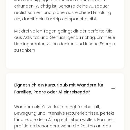
Of
erkunden. Wichtig ist: Schätze deine Ausdauer
Thro
realistisch ein und plane ausreichend Erholung
Stud
ein, damit dein Kurztrip entspannt bleibt.
Tour
Swar
Mit drei vollen Tagen gelingt dir der perfekte Mix
Krist
aus Aktivität und Genuss, genau richtig, um neue
Mini
Lieblingsrouten zu entdecken und frische Energie
Wun
zu tanken!
Ham
War
Bros.
Stud
Tour
Lon
Eignet sich ein Kurzurlaub mit Wandern für
–
Familien, Paare oder Alleinreisende?
The
Mak
Wandern als Kurzurlaub bringt frische Luft,
of
Bewegung und intensive Naturerlebnisse, perfekt
Harr
für alle, die dem Alltag entfliehen wollen. Familien
Pott
profitieren besonders, wenn die Routen an das
Tita