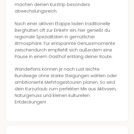
machen deinen Kurztrip besonders
Allg
abwechslungsreich.
Baye
Wal
Nach einer aktiven Etappe laden traditionelle
Baye
Berghütten oft zur Einkehr ein, hier genießt du
Bod
regionale Spezialitäten in gemütlicher
Harz
Atmosphäre. Für entspannte Genussmomente
Nor
zwischendurch empfiehlt sich außerdem eine
NRW
Pause in einem Gasthof entlang deiner Route.
Ost
Sch
Wanderfans können je nach Lust leichte
alle
Rundwege ohne starke Steigungen wählen oder
Ang
ambitionierte Mehrtagestouren planen. So wird
Well
dein Kurzurlaub zum perfekten Mix aus Aktivsein,
Eur
Naturgenuss und kleinen kulturellen
Deu
Entdeckungen!
Itali
Nied
Öste
Pole
Schw