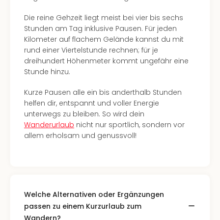
Hote
Bad
Die reine Gehzeit liegt meist bei vier bis sechs
Arol
Stunden am Tag inklusive Pausen. Für jeden
Tau
Kilometer auf flachem Gelände kannst du mit
Spa
rund einer Viertelstunde rechnen; für je
alle
dreihundert Höhenmeter kommt ungefähr eine
Ang
Stunde hinzu.
The
The
Kurze Pausen alle ein bis anderthalb Stunden
Erdi
helfen dir, entspannt und voller Energie
The
unterwegs zu bleiben. So wird dein
Bad
Wanderurlaub
nicht nur sportlich, sondern vor
Wöri
allem erholsam und genussvoll!
Trop
Isla
The
Sins
Bad
Welche Alternativen oder Ergänzungen
Sch
Tau
passen zu einem Kurzurlaub zum
The
Wandern?