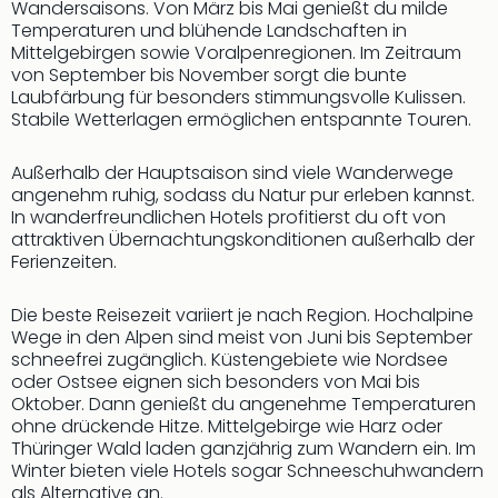
Wandersaisons. Von März bis Mai genießt du milde
der
Temperaturen und blühende Landschaften in
Vam
Mittelgebirgen sowie Voralpenregionen. Im Zeitraum
alle
von September bis November sorgt die bunte
Ang
Laubfärbung für besonders stimmungsvolle Kulissen.
Sho
Stabile Wetterlagen ermöglichen entspannte Touren.
&
Thea
Außerhalb der Hauptsaison sind viele Wanderwege
ABB
angenehm ruhig, sodass du Natur pur erleben kannst.
Voy
In wanderfreundlichen Hotels profitierst du oft von
in
attraktiven Übernachtungskonditionen außerhalb der
Ferienzeiten.
Lon
Harr
Pott
Die beste Reisezeit variiert je nach Region. Hochalpine
Thea
Wege in den Alpen sind meist von Juni bis September
schneefrei zugänglich. Küstengebiete wie Nordsee
Lon
oder Ostsee eignen sich besonders von Mai bis
Frie
Oktober. Dann genießt du angenehme Temperaturen
Pala
ohne drückende Hitze. Mittelgebirge wie Harz oder
Berli
Thüringer Wald laden ganzjährig zum Wandern ein. Im
Fest
Winter bieten viele Hotels sogar Schneeschuhwandern
Neu
als Alternative an.