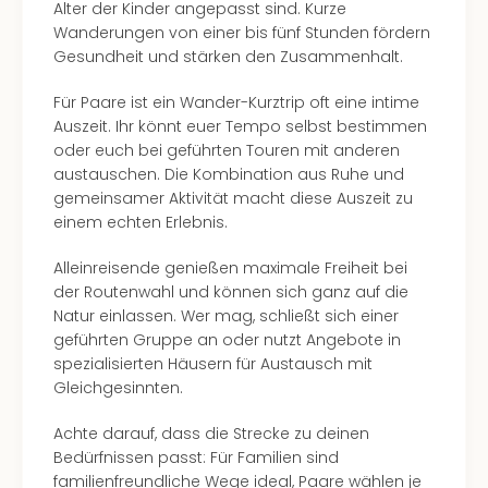
Alter der Kinder angepasst sind. Kurze
–
Wanderungen von einer bis fünf Stunden fördern
die
Gesundheit und stärken den Zusammenhalt.
Auss
Form
Für Paare ist ein Wander-Kurztrip oft eine intime
1
Auszeit. Ihr könnt euer Tempo selbst bestimmen
Die
oder euch bei geführten Touren mit anderen
Auss
austauschen. Die Kombination aus Ruhe und
alle
gemeinsamer Aktivität macht diese Auszeit zu
Ang
einem echten Erlebnis.
Spor
Skiu
Alleinreisende genießen maximale Freiheit bei
in
der Routenwahl und können sich ganz auf die
Deu
Natur einlassen. Wer mag, schließt sich einer
Skiu
geführten Gruppe an oder nutzt Angebote in
in
spezialisierten Häusern für Austausch mit
Öste
Gleichgesinnten.
Form
1
Achte darauf, dass die Strecke zu deinen
Reis
Bedürfnissen passt: Für Familien sind
Konz
familienfreundliche Wege ideal, Paare wählen je