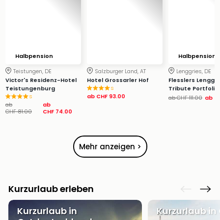
&
Safa
Erle
Zoo
Han
Halbpension
Halbpension
Sere
Park
Teistungen, DE
Salzburger Land, AT
Lenggries, DE
Allw
Victor's Residenz-Hotel
Hotel Grossarler Hof
Flesslers Lenggri
s
Teistungenburg
Tribute Portfolio
Müns
s
ab
CHF 93.00
ab
CHF 111.00
ab
C
Zoo
ab
ab
CHF 81.00
CHF 74.00
Leip
Safa
Beek
Ber
Mehr anzeigen >
ZOO
Erle
Gels
Kurzurlaub erleben
Welt
Wal
Kurzurlaub in
Kurzurlaub in
Nau