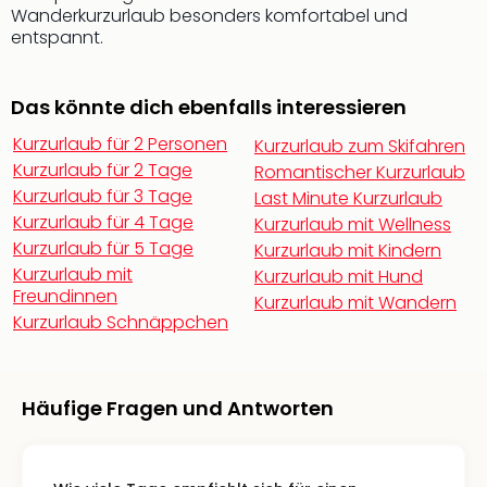
di
Wanderkurzurlaub besonders komfortabel und
Ver
entspannt.
alle
Ang
Nac
Das könnte dich ebenfalls interessieren
Dest
Musi
Kurzurlaub für 2 Personen
Kurzurlaub zum Skifahren
Berli
Kurzurlaub für 2 Tage
Romantischer Kurzurlaub
Ham
Kurzurlaub für 3 Tage
Last Minute Kurzurlaub
NRW
Kurzurlaub für 4 Tage
Kurzurlaub mit Wellness
Stut
Kurzurlaub für 5 Tage
Kurzurlaub mit Kindern
Köln
Kurzurlaub mit
Kurzurlaub mit Hund
Wie
Freundinnen
Kurzurlaub mit Wandern
alle
Kurzurlaub Schnäppchen
Ang
Kultu
&
Spor
Häufige Fragen und Antworten
Nac
Kate
Mus