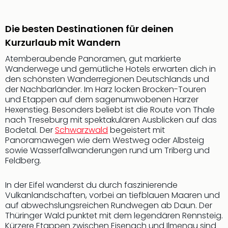
Nac
Kate
Musi
Die besten Destinationen für deinen
Starl
Kurzurlaub mit Wandern
Expr
Atemberaubende Panoramen, gut markierte
Moul
Wanderwege und gemütliche Hotels erwarten dich in
Rou
den schönsten Wanderregionen Deutschlands und
Das
der Nachbarländer. Im Harz locken Brocken-Touren
Musi
und Etappen auf dem sagenumwobenen Harzer
Köni
Hexenstieg. Besonders beliebt ist die Route von Thale
der
nach Treseburg mit spektakulären Ausblicken auf das
Löw
Bodetal. Der
Schwarzwald
begeistert mit
Die
Panoramawegen wie dem Westweg oder Albsteig
sowie Wasserfallwanderungen rund um Triberg und
Eisk
Feldberg.
Tarz
MJ
–
In der Eifel wanderst du durch faszinierende
Vulkanlandschaften, vorbei an tiefblauen Maaren und
Das
auf abwechslungsreichen Rundwegen ab Daun. Der
Mich
Thüringer Wald punktet mit dem legendären Rennsteig.
Jac
Kürzere Etappen zwischen Eisenach und Ilmenau sind