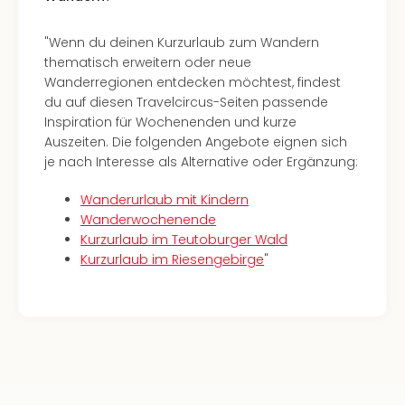
alle
Ang
"Wenn du deinen Kurzurlaub zum Wandern
Kurz
thematisch erweitern oder neue
Nac
Wanderregionen entdecken möchtest, findest
Dest
du auf diesen Travelcircus-Seiten passende
Kurz
Inspiration für Wochenenden und kurze
Deu
Auszeiten. Die folgenden Angebote eignen sich
Kurz
je nach Interesse als Alternative oder Ergänzung:
Ost
Kurz
Wanderurlaub mit Kindern
Nor
Wanderwochenende
Kurz
Kurzurlaub im Teutoburger Wald
Baye
Kurzurlaub im Riesengebirge
"
Kurz
Harz
Kurz
Sch
Kurz
Bod
Kurz