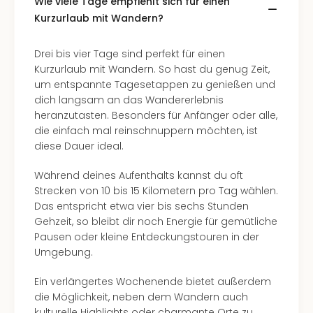
Wie viele Tage empfiehlt sich für einen
Tec
Kurzurlaub mit Wandern?
Sins
Mer
Drei bis vier Tage sind perfekt für einen
Ben
Kurzurlaub mit Wandern. So hast du genug Zeit,
Mus
um entspannte Tagesetappen zu genießen und
Stut
dich langsam an das Wandererlebnis
Pors
heranzutasten. Besonders für Anfänger oder alle,
Mus
die einfach mal reinschnuppern möchten, ist
Auto
diese Dauer ideal.
Wolf
BM
Während deines Aufenthalts kannst du oft
Mus
Strecken von 10 bis 15 Kilometern pro Tag wählen.
in
Das entspricht etwa vier bis sechs Stunden
Mün
Gehzeit, so bleibt dir noch Energie für gemütliche
Barb
Pausen oder kleine Entdeckungstouren in der
Mus
Umgebung.
alle
Ang
Ein verlängertes Wochenende bietet außerdem
Auss
die Möglichkeit, neben dem Wandern auch
Ga
kulturelle Highlights oder charmante Orte zu