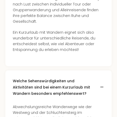
Nac
nach Lust zwischen individueller Tour oder
Kate
Gruppenwanderung und Alleinreisende finden
Konz
ihre perfekte Balance zwischen Ruhe und
Karo
Gesellschaft.
G
Pitbu
Ein Kurzurlaub mit Wandern eignet sich also
Back
wunderbar für unterschiedliche Reisende, du
Boy
entscheidest selbst, wie viel Abenteuer oder
Disn
Entspannung du erleben möchtest!
in
Con
Schl
Sch
Konz
Welche Sehenswürdigkeiten und
alle
Aktivitäten sind bei einem Kurzurlaub mit
Ang
Wandern besonders empfehlenswert?
Fest
Ikar
Festi
Abwechslungsreiche Wanderwege wie der
Glüc
Westweg und der Schluchtensteig im