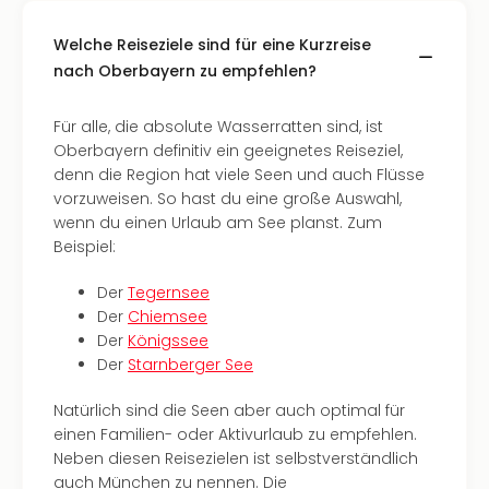
der
Vam
Welche Reiseziele sind für eine Kurzreise
alle
nach Oberbayern zu empfehlen?
Ang
Sho
Für alle, die absolute Wasserratten sind, ist
&
Oberbayern definitiv ein geeignetes Reiseziel,
Thea
denn die Region hat viele Seen und auch Flüsse
ABB
vorzuweisen. So hast du eine große Auswahl,
Voy
wenn du einen Urlaub am See planst. Zum
in
Beispiel:
Lon
Harr
Der
Tegernsee
Pott
Der
Chiemsee
Thea
Der
Königssee
Lon
Der
Starnberger See
Frie
Pala
Natürlich sind die Seen aber auch optimal für
Berli
einen Familien- oder Aktivurlaub zu empfehlen.
Fest
Neben diesen Reisezielen ist selbstverständlich
Neu
auch München zu nennen. Die