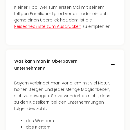
di
Ver
Kleiner Tipp: Wer zum ersten Mal mit seinem
alle
felligen Familienmitglied verreist oder einfach
Ang
gerne einen Überblick hat, dem ist die
Nac
Reisecheckliste zum Ausdrucken
zu empfehlen.
Dest
Musi
Berli
Ham
NRW
Was kann man in Oberbayern
Stut
unternehmen?
Köln
Wie
alle
Bayern verbindet man vor allem mit viel Natur,
Ang
hohen Bergen und jeder Menge Möglichkeiten,
Kultu
sich zu bewegen. So verwundert es nicht, dass
&
zu den Klassikern bei den Unternehmungen
Spor
folgendes zählt:
Nac
das Wandern
Kate
das Klettern
Mus