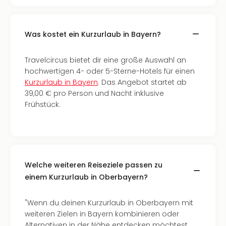
Nac
Kate
Konz
Was kostet ein Kurzurlaub in Bayern?
Karo
G
Travelcircus bietet dir eine große Auswahl an
Pitbu
hochwertigen 4- oder 5-Sterne-Hotels für einen
Back
Kurzurlaub in Bayern
. Das Angebot startet ab
Boy
39,00 € pro Person und Nacht inklusive
Disn
Frühstück.
in
Con
Schl
Sch
Konz
alle
Welche weiteren Reiseziele passen zu
Ang
einem Kurzurlaub in Oberbayern?
Fest
Ikar
"Wenn du deinen Kurzurlaub in Oberbayern mit
Festi
weiteren Zielen in Bayern kombinieren oder
Glüc
Alternativen in der Nähe entdecken möchtest,