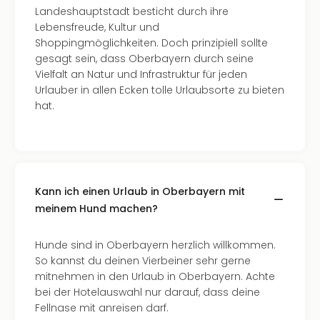
Fest
Landeshauptstadt besticht durch ihre
Bad
Lebensfreude, Kultur und
Bad
Shoppingmöglichkeiten. Doch prinzipiell sollte
Veg
gesagt sein, dass Oberbayern durch seine
Rou
Vielfalt an Natur und Infrastruktur für jeden
Qua
Urlauber in allen Ecken tolle Urlaubsorte zu bieten
Com
hat.
Club
Pret
Wo
alle
Ang
Kann ich einen Urlaub in Oberbayern mit
Fest
meinem Hund machen?
Dom
Fest
Stör
Hunde sind in Oberbayern herzlich willkommen.
Fest
So kannst du deinen Vierbeiner sehr gerne
Mus
mitnehmen in den Urlaub in Oberbayern. Achte
Fuld
bei der Hotelauswahl nur darauf, dass deine
Are
Fellnase mit anreisen darf.