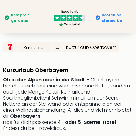
Futu
Excellent
Bela
Bestpreis­
Kostenlos
alle
garantie
stornierbar
Trustpilot
Ang
Wass
Trop
Isla
...
Kurzurlaub Oberbayern
Kurzurlaub
The
Erdi
Rula
Kurzurlaub Oberbayern
Bad
Sch
Ob in den Alpen oder in der Stadt
– Oberbayern
bietet dir nicht nur eine wunderschöne Natur, sondern
aqu
auch jede Menge Kultur, Kulinarik und
The
Sportmöglichkeiten! Schwimm in einem der Seen,
&
klettere an der Steilwand oder entspanne dich bei
Bad
einer Wellnessbehandlung. All dies und viel mehr bietet
Sins
dir
Oberbayern.
alle
Das für dich passende
4- oder 5-Sterne-Hotel
Ang
findest du bei Travelcircus.
Zoo