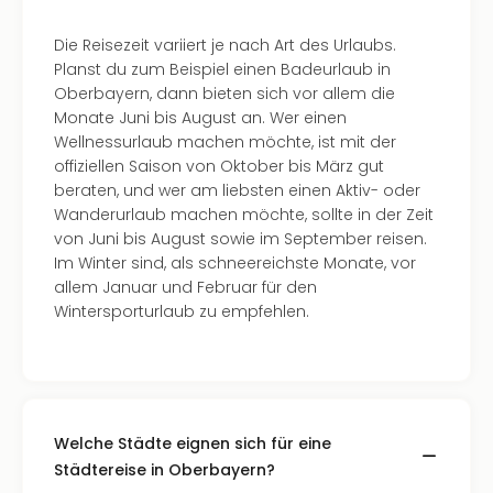
Of
Thro
Die Reisezeit variiert je nach Art des Urlaubs.
Stud
Planst du zum Beispiel einen Badeurlaub in
Tour
Oberbayern, dann bieten sich vor allem die
Swar
Monate Juni bis August an. Wer einen
Krist
Wellnessurlaub machen möchte, ist mit der
Mini
offiziellen Saison von Oktober bis März gut
Wun
beraten, und wer am liebsten einen Aktiv- oder
Ham
Wanderurlaub machen möchte, sollte in der Zeit
War
von Juni bis August sowie im September reisen.
Bros.
Im Winter sind, als schneereichste Monate, vor
Stud
allem Januar und Februar für den
Tour
Wintersporturlaub zu empfehlen.
Lon
–
The
Mak
of
Harr
Welche Städte eignen sich für eine
Pott
Städtereise in Oberbayern?
Tita