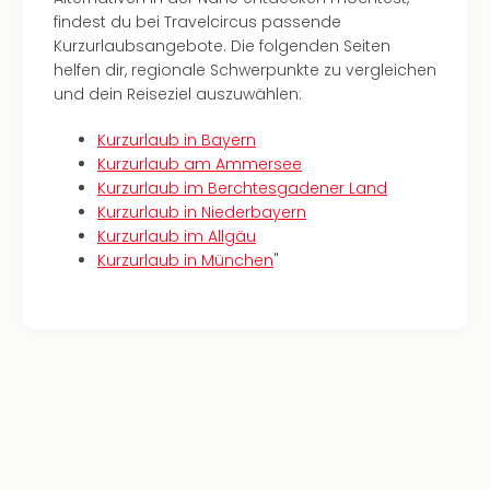
Insel
findest du bei Travelcircus passende
M’er
Kurzurlaubsangebote. Die folgenden Seiten
Lun
helfen dir, regionale Schwerpunkte zu vergleichen
Black
und dein Reiseziel auszuwählen:
Festi
Nibiri
Kurzurlaub in Bayern
Festi
Kurzurlaub am Ammersee
alle
Kurzurlaub im Berchtesgadener Land
Ang
Kurzurlaub in Niederbayern
Loca
Kurzurlaub im Allgäu
Konz
Kurzurlaub in München
"
in
Köln
Konz
in
Düss
Well
Nac
Dest
Well
Deu