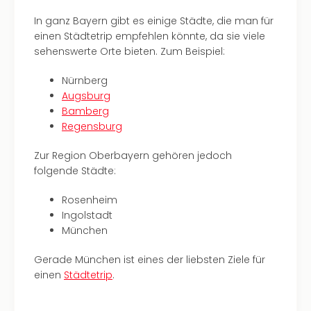
–
In ganz Bayern gibt es einige Städte, die man für
die
einen Städtetrip empfehlen könnte, da sie viele
Auss
sehenswerte Orte bieten. Zum Beispiel:
Form
1
Nürnberg
Die
Augsburg
Auss
Bamberg
alle
Regensburg
Ang
Spor
Zur Region Oberbayern gehören jedoch
Skiu
folgende Städte:
in
Deu
Rosenheim
Skiu
Ingolstadt
in
München
Öste
Form
Gerade München ist eines der liebsten Ziele für
1
einen
Städtetrip
.
Reis
Konz