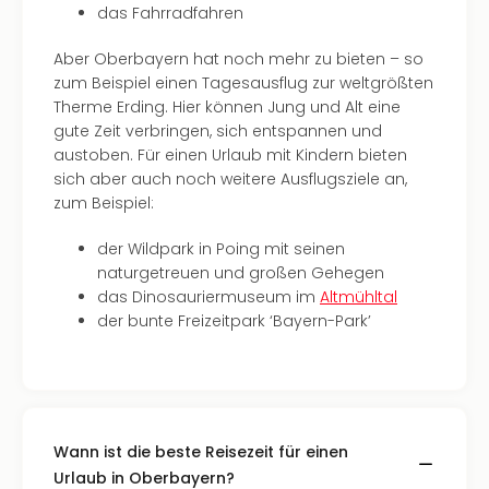
das Fahrradfahren
Tec
Sins
Aber Oberbayern hat noch mehr zu bieten – so
Mer
zum Beispiel einen Tagesausflug zur weltgrößten
Ben
Therme Erding. Hier können Jung und Alt eine
Mus
gute Zeit verbringen, sich entspannen und
Stut
austoben. Für einen Urlaub mit Kindern bieten
Pors
sich aber auch noch weitere Ausflugsziele an,
Mus
zum Beispiel:
Auto
Wolf
der Wildpark in Poing mit seinen
BM
naturgetreuen und großen Gehegen
Mus
das Dinosauriermuseum im
Altmühltal
in
der bunte Freizeitpark ‘Bayern-Park’
Mün
Barb
Mus
alle
Ang
Auss
Wann ist die beste Reisezeit für einen
Ga
Urlaub in Oberbayern?