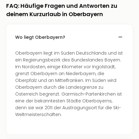
Musi
FAQ: Häufige Fragen und Antworten zu
Der
deinem Kurzurlaub in Oberbayern
Teuf
träg
Pra
Die
Wo liegt Oberbayern?
Sch
und
Oberbayern liegt im Süden Deutschlands und ist
das
ein Regierungsbezirk des Bundeslandes Bayern.
Biest
Im Nordosten, einige Kilometer vor Ingolstadt,
Wie
grenzt Oberbayern an Niederbayern, die
Mari
Oberpfalz und an Mittelfranken. Im Süden wird
Ther
Oberbayern durch die Landesgrenze zu
Sta
Österreich begrenzt. Garmisch-Partenkirchen ist
Ente
eine der bekanntesten Städte Oberbayerns,
Das
denn sie war 2011 der Austragungsort für die Ski-
Pha
Weltmeisterschaften.
der
Ope
Köln
Tan