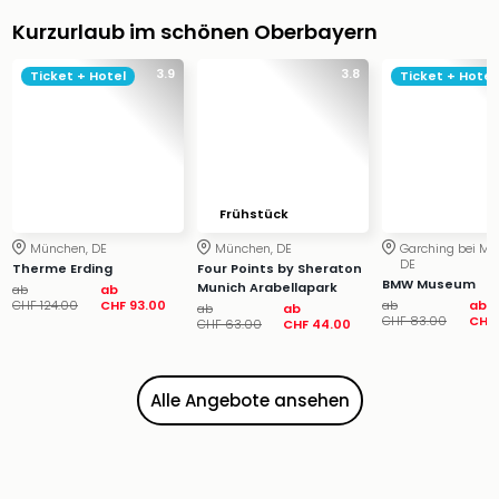
&
Kurzurlaub im schönen Oberbayern
Safa
Erle
3.9
3.8
Ticket + Hotel
Ticket + Hotel
Zoo
Han
Sere
Park
Allw
Müns
Frühstück
Zoo
München, DE
München, DE
Garching bei Mü
Leip
DE
Therme Erding
Four Points by Sheraton
Safa
BMW Museum
Munich Arabellapark
ab
ab
Beek
CHF 124.00
CHF 93.00
ab
ab
ab
ab
CHF 83.00
CHF 
CHF 63.00
CHF 44.00
Ber
ZOO
Erle
Alle Angebote ansehen
Gels
Welt
Wal
Nau