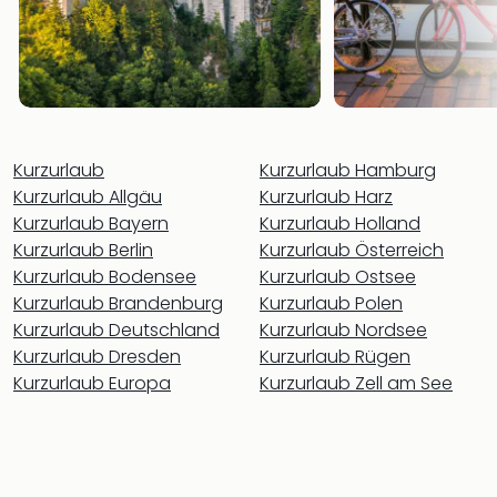
Nac
Kate
Musi
Starl
Expr
Moul
Rou
Kurzurlaub
Kurzurlaub Hamburg
Das
Kurzurlaub Allgäu
Kurzurlaub Harz
Musi
Kurzurlaub Bayern
Kurzurlaub Holland
Köni
Kurzurlaub Berlin
Kurzurlaub Österreich
der
Kurzurlaub Bodensee
Kurzurlaub Ostsee
Löw
Kurzurlaub Brandenburg
Kurzurlaub Polen
Die
Eisk
Kurzurlaub Deutschland
Kurzurlaub Nordsee
Tarz
Kurzurlaub Dresden
Kurzurlaub Rügen
MJ
Kurzurlaub Europa
Kurzurlaub Zell am See
–
Das
Mich
Jac