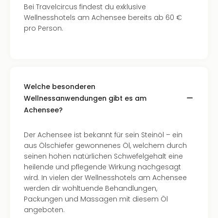
Of
Bei Travelcircus findest du exklusive
Thro
Wellnesshotels am Achensee bereits ab 60 €
Stud
pro Person.
Tour
Swar
Krist
Mini
Wun
Welche besonderen
Ham
Wellnessanwendungen gibt es am
War
Bros.
Achensee?
Stud
Tour
Der Achensee ist bekannt für sein Steinöl – ein
Lon
aus Ölschiefer gewonnenes Öl, welchem durch
–
seinen hohen natürlichen Schwefelgehalt eine
The
heilende und pflegende Wirkung nachgesagt
Mak
wird. In vielen der Wellnesshotels am Achensee
of
werden dir wohltuende Behandlungen,
Harr
Packungen und Massagen mit diesem Öl
Pott
angeboten.
Tita