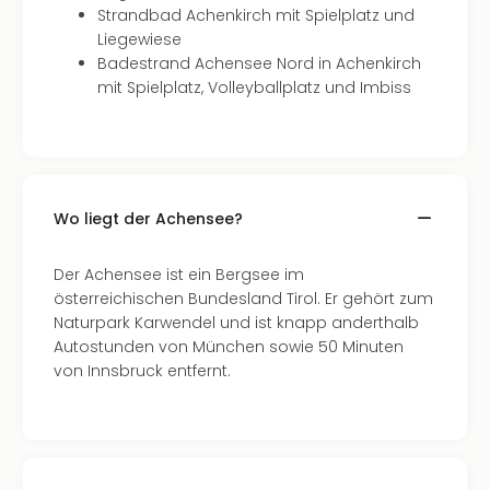
Nac
Strandbad Achenkirch mit Spielplatz und
Kate
Liegewiese
Konz
Badestrand Achensee Nord in Achenkirch
Karo
mit Spielplatz, Volleyballplatz und Imbiss
G
Pitbu
Back
Boy
Disn
Wo liegt der Achensee?
in
Con
Der Achensee ist ein Bergsee im
Schl
österreichischen Bundesland Tirol. Er gehört zum
Sch
Naturpark Karwendel und ist knapp anderthalb
Konz
Autostunden von München sowie 50 Minuten
alle
von Innsbruck entfernt.
Ang
Fest
Ikar
Festi
Glüc