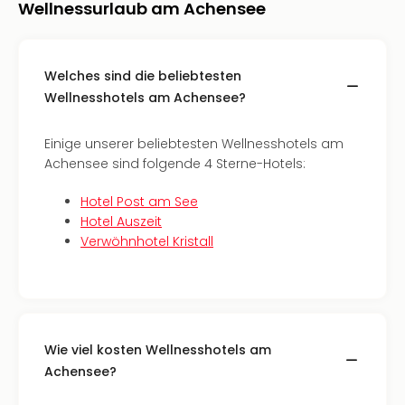
Wellnessurlaub am Achensee
Tec
Sins
Mer
Ben
Welches sind die beliebtesten
Mus
Wellnesshotels am Achensee?
Stut
Pors
Einige unserer beliebtesten Wellnesshotels am
Mus
Achensee sind folgende 4 Sterne-Hotels:
Auto
Wolf
Hotel Post am See
BM
Hotel Auszeit
Mus
Verwöhnhotel Kristall
in
Mün
Barb
Mus
alle
Ang
Wie viel kosten Wellnesshotels am
Auss
Achensee?
Ga