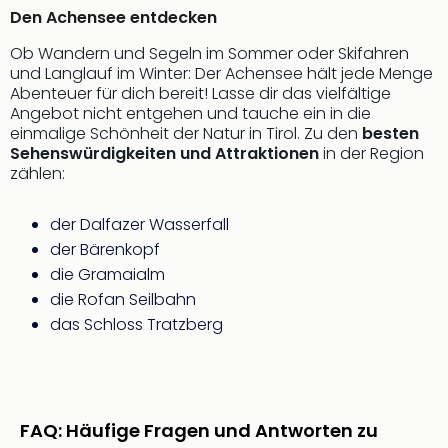
di
Den Achensee entdecken
Ver
alle
Ob Wandern und Segeln im Sommer oder Skifahren
Ang
und Langlauf im Winter: Der Achensee hält jede Menge
Nac
Abenteuer für dich bereit! Lasse dir das vielfältige
Dest
Angebot nicht entgehen und tauche ein in die
Musi
einmalige Schönheit der Natur in Tirol. Zu den
besten
Sehenswürdigkeiten und Attraktionen
in der Region
Berli
zählen:
Ham
NRW
Stut
der Dalfazer Wasserfall
Köln
der Bärenkopf
Wie
die Gramaialm
alle
die Rofan Seilbahn
Ang
das Schloss Tratzberg
Kultu
&
Spor
Nac
Kate
FAQ: Häufige Fragen und Antworten zu
Mus