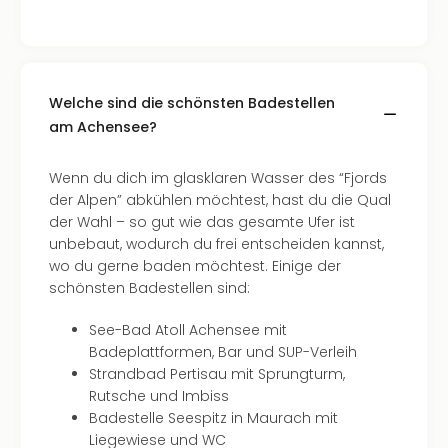
–
die
Auss
Form
Welche sind die schönsten Badestellen
1
am Achensee?
Die
Auss
alle
Wenn du dich im glasklaren Wasser des “Fjords
Ang
der Alpen” abkühlen möchtest, hast du die Qual
Spor
der Wahl – so gut wie das gesamte Ufer ist
Skiu
unbebaut, wodurch du frei entscheiden kannst,
in
wo du gerne baden möchtest. Einige der
Deu
schönsten Badestellen sind:
Skiu
in
See-Bad Atoll Achensee mit
Öste
Badeplattformen, Bar und SUP-Verleih
Form
Strandbad Pertisau mit Sprungturm,
1
Rutsche und Imbiss
Reis
Badestelle Seespitz in Maurach mit
Konz
Liegewiese und WC