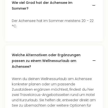
Insel
Wie viel Grad hat der Achensee im
M’er
Sommer?
Lun
Black
Der Achensee hat im Sommer meistens 20 – 22
Festi
°C.
Nibiri
Festi
alle
Ang
Loca
Konz
Welche Alternativen oder Ergänzungen
in
passen zu einem Wellnessurlaub am
Köln
Achensee?
Konz
in
Wenn du deinen Wellnessurlaub am Achensee
Düss
konkreter planen oder um passende
Well
Zusatzideen ergänzen möchtest, findest du hier
Nac
zwei Travelcircus-Angebotsseiten rund um Hotel
Dest
und Kurzurlaub. Sie helfen dir, entweder direkt am
Well
See zu übernachten oder weitere Optionen für
Deu