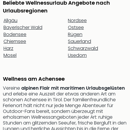
Beliebte Wellnessurlaub Angebote nach
der
Urlaubsregionen
Vam
alle
Allgäu
Nordsee
Ang
Bayerischer Wald
Ostsee
Sho
Bodensee
Rügen
&
Chiemsee
Sauerland
Thea
Harz
Schwarzwald
ABB
Mosel
Usedom
Voy
in
Lon
Harr
Wellness am Achensee
Pott
Thea
Vereine
alpinen Flair mit maritimen Urlaubsgelüsten
und erlebe eine Auszeit der etwas anderen Art am
Lon
schönen Achensee in Tirol. Der familienfreundliche
Frie
Ferienort hält nicht nur jede Menge Abenteuer für
Pala
Outdoor-Fans bereit, sondern überzeugt mit
Berli
erholsamen Wellnessangeboten jeder Art: ruhige
Fest
Stunden am glitzernden Seeufer, frische Bergluft in den
Neu
Lungen und herrliche Aussichten bis in die Ferne der