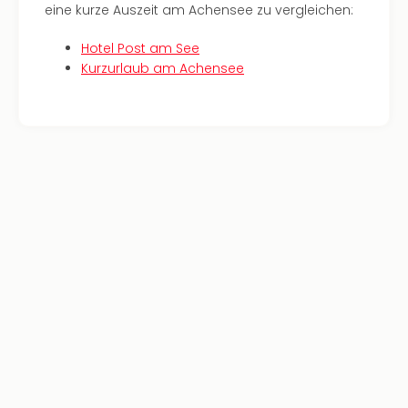
eine kurze Auszeit am Achensee zu vergleichen:
Allg
Baye
Hotel Post am See
Wal
Kurzurlaub am Achensee
Baye
Bod
Harz
Nor
NRW
Ost
Sch
alle
Ang
Well
Eur
Deu
Itali
Nied
Öste
Pole
Schw