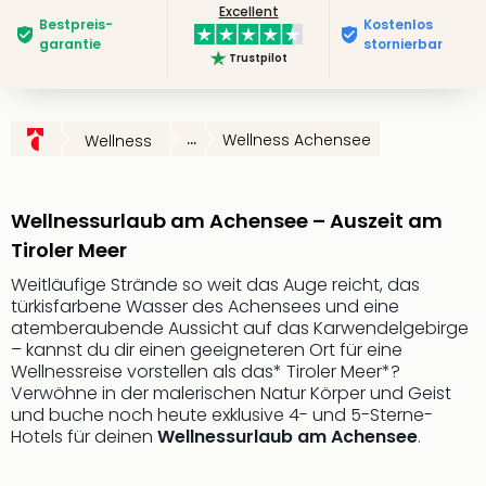
Excellent
Futu
Bestpreis­
Kostenlos
Bela
garantie
stornierbar
Trustpilot
alle
Ang
Wass
Trop
...
Wellness Achensee
Wellness
Isla
The
Erdi
Wellnessurlaub am Achensee – Auszeit am
Rula
Tiroler Meer
Bad
Sch
Weitläufige Strände so weit das Auge reicht, das
türkisfarbene Wasser des Achensees und eine
aqu
atemberaubende Aussicht auf das Karwendelgebirge
The
– kannst du dir einen geeigneteren Ort für eine
&
Wellnessreise vorstellen als das* Tiroler Meer*?
Bad
Verwöhne in der malerischen Natur Körper und Geist
Sins
und buche noch heute exklusive 4- und 5-Sterne-
alle
Hotels für deinen
Wellnessurlaub am Achensee
.
Ang
Zoo