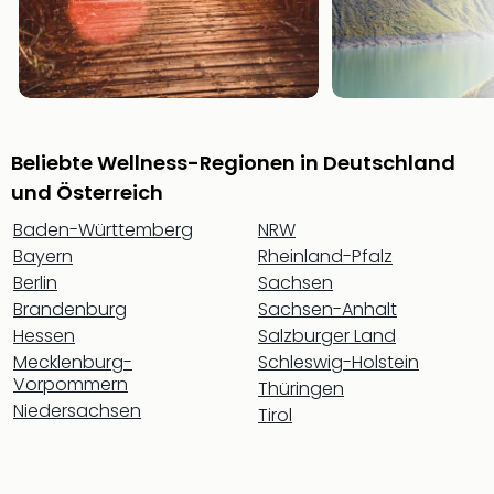
Musi
Der
Teuf
träg
Pra
Die
Sch
Beliebte Wellness-Regionen in Deutschland
und
und Österreich
das
Biest
Baden-Württemberg
NRW
Wie
Bayern
Rheinland-Pfalz
Mari
Berlin
Sachsen
Ther
Brandenburg
Sachsen-Anhalt
Sta
Hessen
Salzburger Land
Ente
Mecklenburg-
Schleswig-Holstein
Das
Vorpommern
Thüringen
Pha
Niedersachsen
der
Tirol
Ope
Köln
Tan