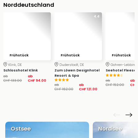
&
Norddeutschland
Safa
Erle
4.4
Zoo
Han
Sere
Park
Allw
Frühstück
Frühstück
Frühstück
Müns
Zoo
Klink, DE
Duderstadt, DE
Gohren-Lebbin, 
Schlosshotel Klink
Zum Löwen Designhotel
Seehotel Fleese
Leip
s
Resort & Spa
ab
ab
Safa
CHF 133.00
CHF 94.00
ab
ab
Beek
ab
ab
CHF 152.00
CHF
CHF 162.00
CHF 121.00
Ber
ZOO
Erle
Gels
Welt
Wal
Ostsee
Nordsee
Nau