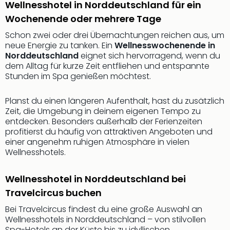
Fest
Wellnesshotel in Norddeutschland für ein
Bad
Wochenende oder mehrere Tage
Bad
Schon zwei oder drei Übernachtungen reichen aus, um
Veg
neue Energie zu tanken. Ein
Wellnesswochenende in
Rou
Norddeutschland
eignet sich hervorragend, wenn du
Qua
dem Alltag für kurze Zeit entfliehen und entspannte
Com
Stunden im Spa genießen möchtest.
Club
Pret
Planst du einen längeren Aufenthalt, hast du zusätzlich
Wo
Zeit, die Umgebung in deinem eigenen Tempo zu
alle
entdecken. Besonders außerhalb der Ferienzeiten
Ang
profitierst du häufig von attraktiven Angeboten und
Fest
einer angenehm ruhigen Atmosphäre in vielen
Dom
Wellnesshotels.
Fest
Stör
Wellnesshotel in Norddeutschland bei
Fest
Travelcircus buchen
Mus
Fuld
Bei Travelcircus findest du eine große Auswahl an
Are
Wellnesshotels in Norddeutschland – von stilvollen
Spa-Hotels an der Küste bis zu idyllischen