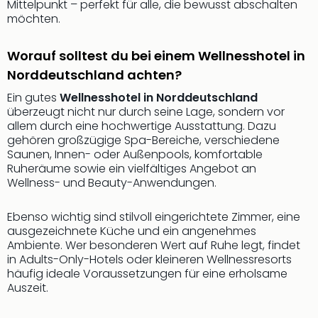
Mittelpunkt – perfekt für alle, die bewusst abschalten
der
möchten.
Vam
alle
Worauf solltest du bei einem Wellnesshotel in
Ang
Sho
Norddeutschland achten?
&
Ein gutes
Wellnesshotel in Norddeutschland
Thea
überzeugt nicht nur durch seine Lage, sondern vor
ABB
allem durch eine hochwertige Ausstattung. Dazu
Voy
gehören großzügige Spa-Bereiche, verschiedene
in
Saunen, Innen- oder Außenpools, komfortable
Lon
Ruheräume sowie ein vielfältiges Angebot an
Wellness- und Beauty-Anwendungen.
Harr
Pott
Thea
Ebenso wichtig sind stilvoll eingerichtete Zimmer, eine
Lon
ausgezeichnete Küche und ein angenehmes
Ambiente. Wer besonderen Wert auf Ruhe legt, findet
Frie
in Adults-Only-Hotels oder kleineren Wellnessresorts
Pala
häufig ideale Voraussetzungen für eine erholsame
Berli
Auszeit.
Fest
Neu