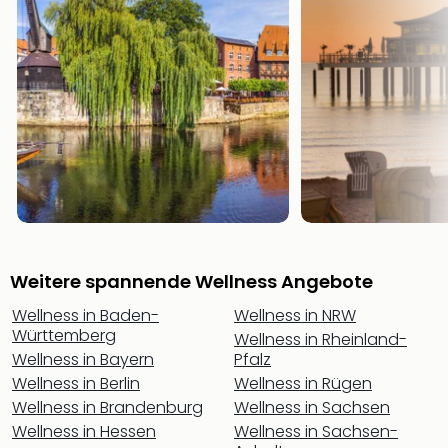
Öste
Freiz
Fran
alle
Ang
Frei
Deu
Freiz
Baye
Freiz
Hes
Freiz
Weitere spannende Wellness Angebote
Nied
Freiz
Wellness in Baden-
Wellness in NRW
NRW
Württemberg
Wellness in Rheinland-
alle
Wellness in Bayern
Pfalz
Ang
Wellness in Berlin
Wellness in Rügen
Musi
Wellness in Brandenburg
Wellness in Sachsen
&
Wellness in Hessen
Wellness in Sachsen-
Sho