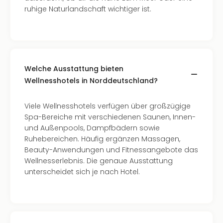
ruhige Naturlandschaft wichtiger ist.
–
die
Auss
Form
1
Die
Welche Ausstattung bieten
Auss
Wellnesshotels in Norddeutschland?
alle
Ang
Viele Wellnesshotels verfügen über großzügige
Spor
Spa-Bereiche mit verschiedenen Saunen, Innen-
Skiu
und Außenpools, Dampfbädern sowie
in
Ruhebereichen. Häufig ergänzen Massagen,
Deu
Beauty-Anwendungen und Fitnessangebote das
Skiu
Wellnesserlebnis. Die genaue Ausstattung
in
unterscheidet sich je nach Hotel.
Öste
Form
1
Reis
Konz