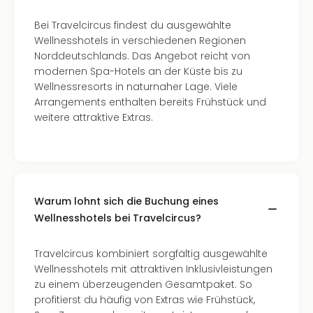
Südt
Mar
Bei Travelcircus findest du ausgewählte
Karl
Wellnesshotels in verschiedenen Regionen
alle
Norddeutschlands. Das Angebot reicht von
Ang
modernen Spa-Hotels an der Küste bis zu
The
Wellnessresorts in naturnaher Lage. Viele
The
Arrangements enthalten bereits Frühstück und
Deu
weitere attraktive Extras.
The
Öste
alle
Ang
Nac
Warum lohnt sich die Buchung eines
Kate
Wellnesshotels bei Travelcircus?
Well
Schl
Kass
Travelcircus kombiniert sorgfältig ausgewählte
Bad
Wellnesshotels mit attraktiven Inklusivleistungen
Sins
zu einem überzeugenden Gesamtpaket. So
Wel
profitierst du häufig von Extras wie Frühstück,