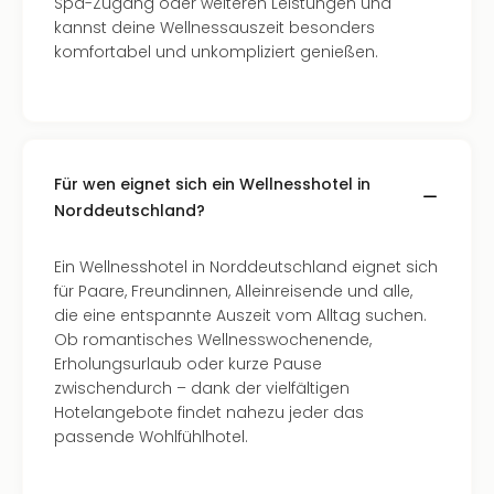
Hote
Spa-Zugang oder weiteren Leistungen und
Bad
kannst deine Wellnessauszeit besonders
Arol
komfortabel und unkompliziert genießen.
Tau
Spa
alle
Ang
The
Für wen eignet sich ein Wellnesshotel in
The
Norddeutschland?
Erdi
The
Ein Wellnesshotel in Norddeutschland eignet sich
Bad
für Paare, Freundinnen, Alleinreisende und alle,
Wöri
die eine entspannte Auszeit vom Alltag suchen.
Trop
Ob romantisches Wellnesswochenende,
Isla
Erholungsurlaub oder kurze Pause
The
zwischendurch – dank der vielfältigen
Sins
Hotelangebote findet nahezu jeder das
Bad
passende Wohlfühlhotel.
Sch
Tau
The