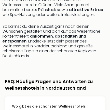
di
Wellnessresorts im Grünen. Viele Arrangements
Ver
beinhalten bereits Frühstück sowie
attraktive Extras
alle
wie Spa-Nutzung oder weitere Inklusivleistungen.
Ang
Nac
So kannst du deine Auszeit ganz nach deinen
Dest
Wünschen gestalten und dich auf das Wesentliche
Musi
konzentrieren:
ankommen, abschalten und
Berli
entspannen
. Entdecke jetzt dein passendes
Ham
Wellnesshotel in Norddeutschland und genieße
NRW
erholsame Tage in einer der schönsten Regionen
Stut
Deutschlands.
Köln
Wie
alle
Ang
Kultu
FAQ: Häufige Fragen und Antworten zu
&
Wellnesshotels in Norddeutschland
Spor
Nac
Kate
Wo gibt es die schönsten Wellnesshotels
Mus