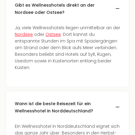
Nac
Gibt es Wellnesshotels direkt an der
Kate
Nordsee oder Ostsee?
Konz
Karo
Ja, viele Wellnesshotels liegen unmittelbar an der
G
Nordsee
oder
Ostsee
. Dort kannst du
Pitbu
entspannte Stunden im Spa mit Spaziergängen
Back
am Strand oder dem Blick aufs Meer verbinden.
Boy
Besonders beliebt sind Hotels auf Sylt, Rügen,
Disn
Usedom sowie in Küstenorten entlang beider
in
Küsten.
Con
Schl
Sch
Konz
alle
Ang
Wann ist die beste Reisezeit für ein
Fest
Wellnesshotel in Norddeutschland?
Ikar
Festi
Ein Wellnesshotel in Norddeutschland eignet sich
Glüc
das ganze Jahr über. Besonders in den Herbst-