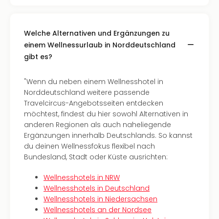
alle
Ang
Kurz
Welche Alternativen und Ergänzungen zu
Nac
einem Wellnessurlaub in Norddeutschland
Dest
gibt es?
Kurz
Deu
"Wenn du neben einem Wellnesshotel in
Kurz
Norddeutschland weitere passende
Ost
Travelcircus-Angebotsseiten entdecken
Kurz
möchtest, findest du hier sowohl Alternativen in
Nor
anderen Regionen als auch naheliegende
Kurz
Ergänzungen innerhalb Deutschlands. So kannst
Baye
du deinen Wellnessfokus flexibel nach
Kurz
Bundesland, Stadt oder Küste ausrichten:
Harz
Kurz
Wellnesshotels in NRW
Sch
Wellnesshotels in Deutschland
Kurz
Wellnesshotels in Niedersachsen
Bod
Wellnesshotels an der Nordsee
Kurz