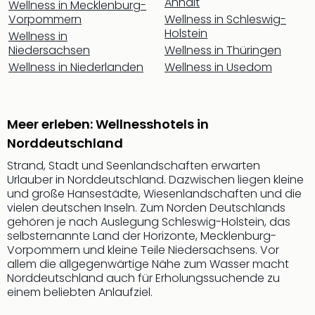
Anhalt
Wellness in Mecklenburg-
Nac
Vorpommern
Wellness in Schleswig-
Kate
Holstein
Wellness in
Musi
Niedersachsen
Wellness in Thüringen
Starl
Wellness in Niederlanden
Wellness in Usedom
Expr
Moul
Rou
Das
Meer erleben: Wellnesshotels in
Musi
Norddeutschland
Köni
der
Strand, Stadt und Seenlandschaften erwarten
Löw
Urlauber in Norddeutschland. Dazwischen liegen kleine
Die
und große Hansestädte, Wiesenlandschaften und die
vielen deutschen Inseln. Zum Norden Deutschlands
Eisk
gehören je nach Auslegung Schleswig-Holstein, das
Tarz
selbsternannte Land der Horizonte, Mecklenburg-
MJ
Vorpommern und kleine Teile Niedersachsens. Vor
–
allem die allgegenwärtige Nähe zum Wasser macht
Das
Norddeutschland auch für Erholungssuchende zu
Mich
einem beliebten Anlaufziel.
Jac