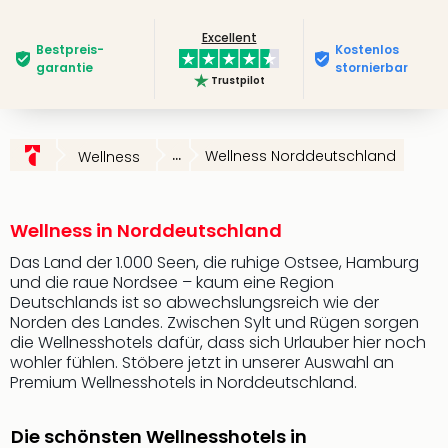
Futu
Excellent
Bela
Bestpreis­
Kostenlos
alle
garantie
stornierbar
Trustpilot
Ang
Wass
Trop
Isla
...
Wellness Norddeutschland
Wellness
The
Erdi
Rula
Wellness in Norddeutschland
Bad
Sch
Das Land der 1.000 Seen, die ruhige Ostsee, Hamburg
und die raue Nordsee – kaum eine Region
aqu
Deutschlands ist so abwechslungsreich wie der
The
Norden des Landes. Zwischen Sylt und Rügen sorgen
&
die Wellnesshotels dafür, dass sich Urlauber hier noch
Bad
wohler fühlen. Stöbere jetzt in unserer Auswahl an
Sins
Premium Wellnesshotels in Norddeutschland.
alle
Ang
Die schönsten Wellnesshotels in
Zoo