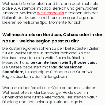
Musi
Wellness in Norddeutschland ist dann auch mehr als
Der
bloße Luxustempel mit Spa-Bereich und gemütlichen
Teuf
Zimmern. Moderne
Wellnesshotels
bedienen sich der
träg
Heilkraft des Meeres und ihrer einmaligen Lage und
Pra
kreieren so heilsame Spa-Momente für dich.
Die
Sch
Wellnesshotels an Nordsee, Ostsee oder in der
und
Natur – welche Region passt zu dir?
das
Biest
Die Küstenregionen zählen zu den beliebtesten Zielen
Wie
für ein Wellnesshotel in Norddeutschland. An der
Mari
Nordsee erwarten dich weite Strände, frische
Ther
Meeresluft und
bekannte Inseln wie Sylt oder Juist
.
Die Ostsee begeistert mit
traditionsreichen
Sta
Seebädern
, feinsandigen Stränden und Orten wie
Ente
Rügen, Usedom oder Kühlungsborn.
Das
Pha
Wenn du lieber fernab der Küste entspannst, bieten
der
Wellnesshotels in der Lüneburger Heide oder im
Ope
Binnenland eine ruhige Alternative. Hier stehen Natur,
Köln
Erholung und entschleunigte Urlaubstage im
Tan