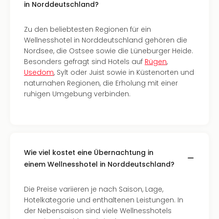
in Norddeutschland?
Tec
Sins
Mer
Zu den beliebtesten Regionen für ein
Ben
Wellnesshotel in Norddeutschland gehören die
Mus
Nordsee, die Ostsee sowie die Lüneburger Heide.
Stut
Besonders gefragt sind Hotels auf
Rügen
,
Pors
Usedom
, Sylt oder Juist sowie in Küstenorten und
Mus
naturnahen Regionen, die Erholung mit einer
Auto
ruhigen Umgebung verbinden.
Wolf
BM
Mus
in
Mün
Wie viel kostet eine Übernachtung in
Barb
einem Wellnesshotel in Norddeutschland?
Mus
alle
Ang
Die Preise variieren je nach Saison, Lage,
Auss
Hotelkategorie und enthaltenen Leistungen. In
Ga
der Nebensaison sind viele Wellnesshotels