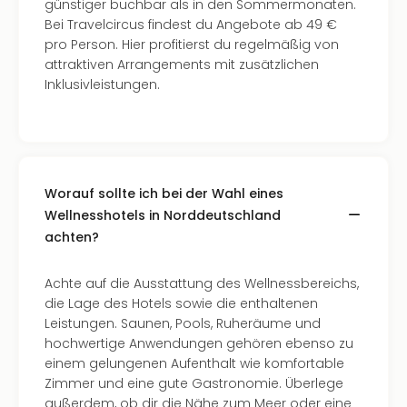
Of
günstiger buchbar als in den Sommermonaten.
Thro
Bei Travelcircus findest du Angebote ab 49 €
Stud
pro Person. Hier profitierst du regelmäßig von
Tour
attraktiven Arrangements mit zusätzlichen
Swar
Inklusivleistungen.
Krist
Mini
Wun
Ham
War
Worauf sollte ich bei der Wahl eines
Bros.
Wellnesshotels in Norddeutschland
Stud
achten?
Tour
Lon
Achte auf die Ausstattung des Wellnessbereichs,
–
die Lage des Hotels sowie die enthaltenen
The
Leistungen. Saunen, Pools, Ruheräume und
Mak
hochwertige Anwendungen gehören ebenso zu
of
einem gelungenen Aufenthalt wie komfortable
Harr
Zimmer und eine gute Gastronomie. Überlege
Pott
außerdem, ob dir die Nähe zum Meer oder eine
Tita