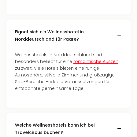
Allg
Baye
Wal
Baye
Eignet sich ein Wellnesshotel in
Bod
Harz
Norddeutschland für Paare?
Nor
NRW
Wellnesshotels in Norddeutschland sind
Ost
besonders beliebt für eine
romantische Auszeit
Sch
zu zweit. Viele Hotels bieten eine ruhige
alle
Atmosphäre, stilvolle Zimmer und großzügige
Ang
Spa-Bereiche – ideale Voraussetzungen für
Well
entspannte gemeinsame Tage.
Eur
Deu
Itali
Nied
Öste
Welche Wellnesshotels kann ich bei
Pole
Travelcircus buchen?
Schw