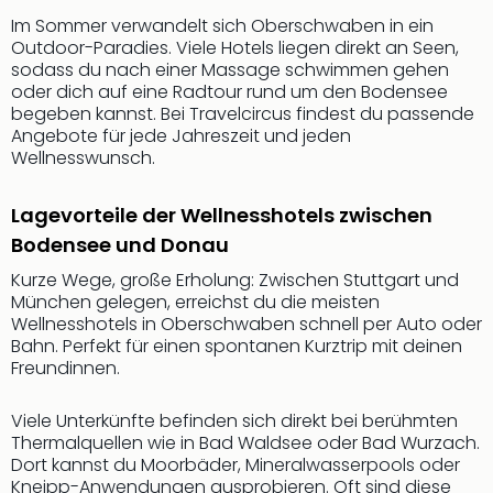
Musi
Im Sommer verwandelt sich Oberschwaben in ein
Der
Outdoor-Paradies. Viele Hotels liegen direkt an Seen,
Teuf
sodass du nach einer Massage schwimmen gehen
träg
oder dich auf eine Radtour rund um den Bodensee
Pra
begeben kannst. Bei Travelcircus findest du passende
Die
Angebote für jede Jahreszeit und jeden
Sch
Wellnesswunsch.
und
das
Lagevorteile der Wellnesshotels zwischen
Biest
Bodensee und Donau
Wie
Mari
Kurze Wege, große Erholung: Zwischen Stuttgart und
Ther
München gelegen, erreichst du die meisten
Sta
Wellnesshotels in Oberschwaben schnell per Auto oder
Ente
Bahn. Perfekt für einen spontanen Kurztrip mit deinen
Das
Freundinnen.
Pha
der
Viele Unterkünfte befinden sich direkt bei berühmten
Ope
Thermalquellen wie in Bad Waldsee oder Bad Wurzach.
Köln
Dort kannst du Moorbäder, Mineralwasserpools oder
Tan
Kneipp-Anwendungen ausprobieren. Oft sind diese