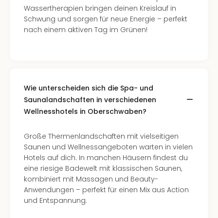
Of
Wassertherapien bringen deinen Kreislauf in
Thro
Schwung und sorgen für neue Energie – perfekt
Stud
nach einem aktiven Tag im Grünen!
Tour
Swar
Krist
Mini
Wun
Ham
Wie unterscheiden sich die Spa- und
War
Saunalandschaften in verschiedenen
Bros.
Wellnesshotels in Oberschwaben?
Stud
Tour
Große Thermenlandschaften mit vielseitigen
Lon
Saunen und Wellnessangeboten warten in vielen
–
Hotels auf dich. In manchen Häusern findest du
The
eine riesige Badewelt mit klassischen Saunen,
Mak
kombiniert mit Massagen und Beauty-
of
Anwendungen – perfekt für einen Mix aus Action
Harr
und Entspannung.
Pott
Tita