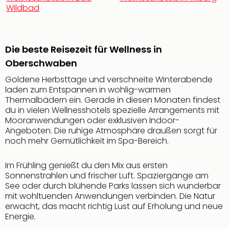
Nac
Wildbad
Kate
Musi
Starl
Die beste Reisezeit für Wellness in
Expr
Moul
Oberschwaben
Rou
Goldene Herbsttage und verschneite Winterabende
Das
laden zum Entspannen in wohlig-warmen
Musi
Thermalbädern ein. Gerade in diesen Monaten findest
Köni
du in vielen Wellnesshotels spezielle Arrangements mit
der
Mooranwendungen oder exklusiven Indoor-
Löw
Angeboten. Die ruhige Atmosphäre draußen sorgt für
Die
noch mehr Gemütlichkeit im Spa-Bereich.
Eisk
Tarz
Im Frühling genießt du den Mix aus ersten
MJ
Sonnenstrahlen und frischer Luft. Spaziergänge am
–
See oder durch blühende Parks lassen sich wunderbar
mit wohltuenden Anwendungen verbinden. Die Natur
Das
erwacht, das macht richtig Lust auf Erholung und neue
Mich
Energie.
Jac