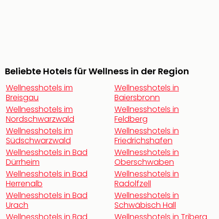
Öste
Freiz
Fran
alle
Ang
Frei
Beliebte Hotels für Wellness in der Region
Deu
Freiz
Wellnesshotels im
Wellnesshotels in
Baye
Breisgau
Baiersbronn
Freiz
Wellnesshotels im
Wellnesshotels in
Hes
Nordschwarzwald
Feldberg
Freiz
Wellnesshotels im
Wellnesshotels in
Nied
Südschwarzwald
Friedrichshafen
Freiz
Wellnesshotels in Bad
Wellnesshotels in
NRW
Dürrheim
Oberschwaben
alle
Wellnesshotels in Bad
Wellnesshotels in
Ang
Herrenalb
Radolfzell
Musi
Wellnesshotels in Bad
Wellnesshotels in
&
Urach
Schwäbisch Hall
Sho
Wellnesshotels in Bad
Wellnesshotels in Triberg