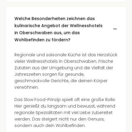
Allg
alle
Ang
Welche Besonderheiten zeichnen das
Kurz
kulinarische Angebot der Wellnesshotels
Eur
in Oberschwaben aus, um das
Kurz
Wohlbefinden zu fördern?
Belg
Kurz
Deu
Regionale und saisonale Küche ist das Herzstück
Kurz
vieler Wellnesshotels in Oberschwaben. Frische
Gar
Zutaten aus der Umgebung und die Vielfalt der
Kurz
Jahreszeiten sorgen für gesunde,
Holl
geschmackvolle Gerichte, die deinen Körper
Kurz
verwöhnen.
Öste
Kurz
Das Slow Food-Prinzip spielt oft eine große Rolle:
Pole
Hier genießt du langsam und bewusst, während
Kurz
regionale Spezialitäten mit viel Liebe zubereitet
Schw
werden. Das steigert nicht nur den Genuss,
Kurz
sondern auch dein Wohlbefinden.