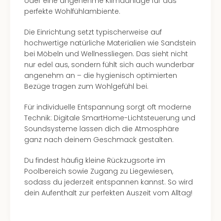
oder eine angenehme Klimaanlage für das
alle
perfekte Wohlfühlambiente.
Ang
Kurz
Die Einrichtung setzt typischerweise auf
Nac
hochwertige natürliche Materialien wie Sandstein
Dest
bei Möbeln und Wellnessliegen. Das sieht nicht
Kurz
nur edel aus, sondern fühlt sich auch wunderbar
Deu
angenehm an – die hygienisch optimierten
Kurz
Bezüge tragen zum Wohlgefühl bei.
Ost
Kurz
Für individuelle Entspannung sorgt oft moderne
Nor
Technik: Digitale SmartHome-Lichtsteuerung und
Kurz
Soundsysteme lassen dich die Atmosphäre
Baye
ganz nach deinem Geschmack gestalten.
Kurz
Harz
Du findest häufig kleine Rückzugsorte im
Kurz
Poolbereich sowie Zugang zu Liegewiesen,
Sch
sodass du jederzeit entspannen kannst. So wird
Kurz
dein Aufenthalt zur perfekten Auszeit vom Alltag!
Bod
Kurz