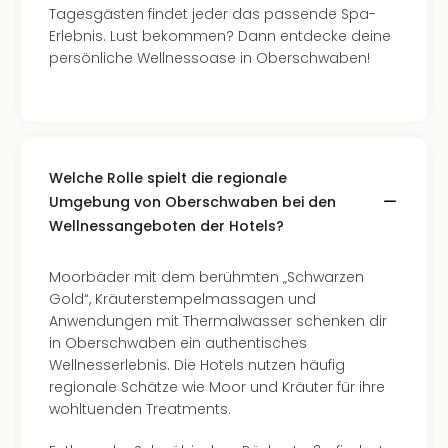
Nac
Tagesgästen findet jeder das passende Spa-
Kate
Erlebnis. Lust bekommen? Dann entdecke deine
Konz
persönliche Wellnessoase in Oberschwaben!
Karo
G
Pitbu
Back
Boy
Welche Rolle spielt die regionale
Disn
Umgebung von Oberschwaben bei den
in
Wellnessangeboten der Hotels?
Con
Schl
Sch
Moorbäder mit dem berühmten „Schwarzen
Konz
Gold“, Kräuterstempelmassagen und
alle
Anwendungen mit Thermalwasser schenken dir
Ang
in Oberschwaben ein authentisches
Fest
Wellnesserlebnis. Die Hotels nutzen häufig
Ikar
regionale Schätze wie Moor und Kräuter für ihre
Festi
wohltuenden Treatments.
Glüc