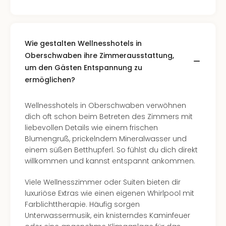
Hote
Bad
Arol
Tau
Wie gestalten Wellnesshotels in
Spa
Oberschwaben ihre Zimmerausstattung,
alle
Ang
um den Gästen Entspannung zu
The
ermöglichen?
The
Erdi
Wellnesshotels in Oberschwaben verwöhnen
The
dich oft schon beim Betreten des Zimmers mit
Bad
liebevollen Details wie einem frischen
Wöri
Blumengruß, prickelndem Mineralwasser und
Trop
einem süßen Betthupferl. So fühlst du dich direkt
Isla
willkommen und kannst entspannt ankommen.
The
Sins
Viele Wellnesszimmer oder Suiten bieten dir
Bad
luxuriöse Extras wie einen eigenen Whirlpool mit
Sch
Farblichttherapie. Häufig sorgen
Tau
Unterwassermusik, ein knisterndes Kaminfeuer
The