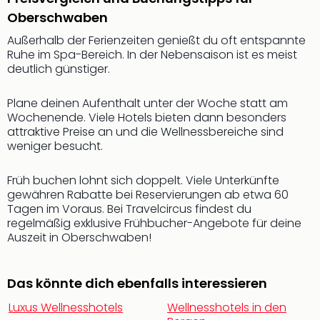
Fest
Oberschwaben
Bad
Bad
Außerhalb der Ferienzeiten genießt du oft entspannte
Veg
Ruhe im Spa-Bereich. In der Nebensaison ist es meist
Rou
deutlich günstiger.
Qua
Com
Plane deinen Aufenthalt unter der Woche statt am
Club
Wochenende. Viele Hotels bieten dann besonders
Pret
attraktive Preise an und die Wellnessbereiche sind
weniger besucht.
Wo
alle
Ang
Früh buchen lohnt sich doppelt. Viele Unterkünfte
Fest
gewähren Rabatte bei Reservierungen ab etwa 60
Tagen im Voraus. Bei Travelcircus findest du
Dom
regelmäßig exklusive Frühbucher-Angebote für deine
Fest
Auszeit in Oberschwaben!
Stör
Fest
Mus
Das könnte dich ebenfalls interessieren
Fuld
Are
Luxus Wellnesshotels
Wellnesshotels in den