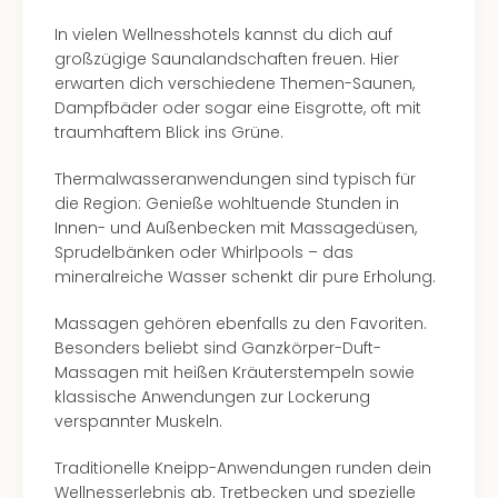
Tec
In vielen Wellnesshotels kannst du dich auf
Sins
großzügige Saunalandschaften freuen. Hier
Mer
erwarten dich verschiedene Themen-Saunen,
Ben
Dampfbäder oder sogar eine Eisgrotte, oft mit
Mus
traumhaftem Blick ins Grüne.
Stut
Pors
Thermalwasseranwendungen sind typisch für
Mus
die Region: Genieße wohltuende Stunden in
Auto
Innen- und Außenbecken mit Massagedüsen,
Wolf
Sprudelbänken oder Whirlpools – das
BM
mineralreiche Wasser schenkt dir pure Erholung.
Mus
in
Massagen gehören ebenfalls zu den Favoriten.
Mün
Besonders beliebt sind Ganzkörper-Duft-
Barb
Massagen mit heißen Kräuterstempeln sowie
Mus
klassische Anwendungen zur Lockerung
alle
verspannter Muskeln.
Ang
Auss
Traditionelle Kneipp-Anwendungen runden dein
Ga
Wellnesserlebnis ab. Tretbecken und spezielle