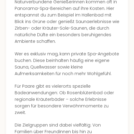
Naturverbundene Genießerinnen kommen oft in
–
Panorama-Spa-Bereichen auf ihre Kosten. Hier
die
entspannst du zum Beispiel im Hallenbad mit
Auss
Blick ins Grüne oder genießt Saunaerlebnisse wie
Form
Zirben- oder Kräuter-Sole-Saunen, die durch
1
natürliche Düfte ein besonders beruhigendes
Die
Ambiente schaffen.
Auss
alle
Wer es exklusiv mag, kann private Spa-Angebote
Ang
buchen. Diese beinhalten häufig eine eigene
Spor
Sauna, Quellwasser sowie kleine
Skiu
Aufmerksamkeiten für noch mehr Wohlgefühl.
in
Deu
Für Paare gibt es vielerorts spezielle
Skiu
Badeanwendungen: Ob Rosenblütenbad oder
in
regionale Kräuterbäder – solche Erlebnisse
Öste
sorgen für besondere Verwöhnmomente zu
Form
zweit.
1
Reis
Die Zielgruppen sind dabei vielfältig: Von
Konz
Familien über Freundinnen bis hin zu