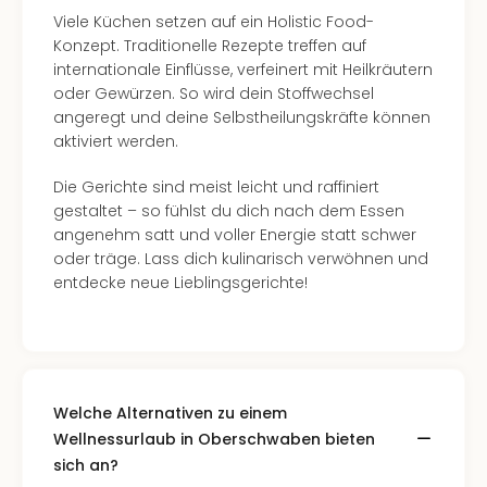
Kroa
Viele Küchen setzen auf ein Holistic Food-
alle
Konzept. Traditionelle Rezepte treffen auf
Ang
internationale Einflüsse, verfeinert mit Heilkräutern
Städ
oder Gewürzen. So wird dein Stoffwechsel
Nac
angeregt und deine Selbstheilungskräfte können
Dest
aktiviert werden.
Eur
Lon
Die Gerichte sind meist leicht und raffiniert
Paris
gestaltet – so fühlst du dich nach dem Essen
Brüs
angenehm satt und voller Energie statt schwer
Prag
oder träge. Lass dich kulinarisch verwöhnen und
Bud
entdecke neue Lieblingsgerichte!
Wie
Liss
alle
Ang
Deu
Köln
Welche Alternativen zu einem
Ham
Wellnessurlaub in Oberschwaben bieten
Berli
sich an?
Leip