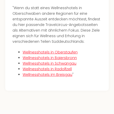
Dre
"Wenn du statt eines Wellnesshotels in
Fran
Oberschwaben andere Regionen für eine
Mün
entspannte Auszeit entdecken möchtest, findest
alle
du hier passende Travelcircus-Angebotsseiten
Ang
als Alternativen mit ähnlichem Fokus. Diese Ziele
Nied
eignen sich für Wellness und Erholung in
Ams
verschiedenen Teilen Süddeutschlands:
Den
Haa
Wellnesshotels in Oberstaufen
Rot
Wellnesshotels in Baiersbronn
alle
Wellnesshotels in Schwangau
Ang
Wellnesshotels in Radolfzell
Itali
Wellnesshotels im Breisgau
"
Rom
alle
Ang
Nac
Kate
Hote
nac