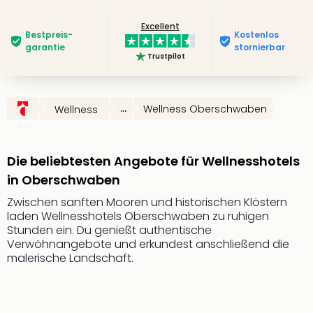
Futu
Excellent
Bela
Bestpreis­
Kostenlos
alle
garantie
stornierbar
Trustpilot
Ang
Wass
Trop
Isla
...
Wellness Oberschwaben
Wellness
The
Erdi
Rula
Die beliebtesten Angebote für Wellnesshotels
Bad
in Oberschwaben
Sch
aqu
Zwischen sanften Mooren und historischen Klöstern
The
laden Wellnesshotels Oberschwaben zu ruhigen
&
Stunden ein. Du genießt authentische
Verwöhnangebote und erkundest anschließend die
Bad
malerische Landschaft.
Sins
alle
Ang
Zoo