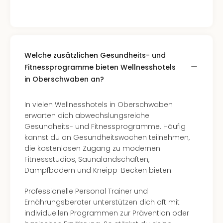
Allg
Baye
Wal
Baye
Bod
Welche zusätzlichen Gesundheits- und
Harz
Fitnessprogramme bieten Wellnesshotels
Nor
in Oberschwaben an?
NRW
Ost
In vielen Wellnesshotels in Oberschwaben
Sch
erwarten dich abwechslungsreiche
alle
Gesundheits- und Fitnessprogramme. Häufig
Ang
kannst du an Gesundheitswochen teilnehmen,
Well
die kostenlosen Zugang zu modernen
Eur
Fitnessstudios, Saunalandschaften,
Deu
Dampfbädern und Kneipp-Becken bieten.
Itali
Nied
Professionelle Personal Trainer und
Öste
Ernährungsberater unterstützen dich oft mit
Pole
individuellen Programmen zur Prävention oder
Schw