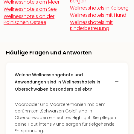
di
Bergen
Wellnesshotels am Meer
Ver
Wellnesshotels in Kolberg
Wellnesshotels am See
alle
Wellnesshotels mit Hund
Wellnesshotels an der
Ang
Polnischen Ostsee
Wellnesshotels mit
Nac
Kinderbetreuung
Dest
Musi
Berli
Häufige Fragen und Antworten
Ham
NRW
Stut
Köln
Welche Wellnessangebote und
Wie
Anwendungen sind in Wellnesshotels in
alle
Oberschwaben besonders beliebt?
Ang
Kultu
Moorbäder und Moorzeremonien mit dem
&
berühmten „Schwarzen Gold“ sind in
Spor
Oberschwaben ein echtes Highlight. Sie pflegen
Nac
deine Haut intensiv und sorgen für tiefgehende
Kate
Entspannung.
Mus