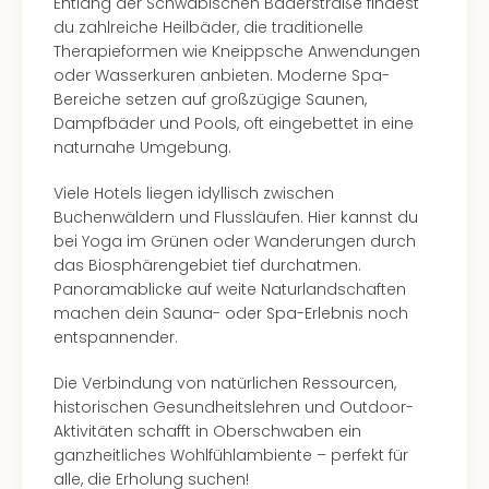
Insel
Entlang der Schwäbischen Bäderstraße findest
M’er
du zahlreiche Heilbäder, die traditionelle
Lun
Therapieformen wie Kneippsche Anwendungen
Black
oder Wasserkuren anbieten. Moderne Spa-
Festi
Bereiche setzen auf großzügige Saunen,
Nibiri
Dampfbäder und Pools, oft eingebettet in eine
Festi
naturnahe Umgebung.
alle
Viele Hotels liegen idyllisch zwischen
Ang
Buchenwäldern und Flussläufen. Hier kannst du
Loca
bei Yoga im Grünen oder Wanderungen durch
Konz
das Biosphärengebiet tief durchatmen.
in
Panoramablicke auf weite Naturlandschaften
Köln
machen dein Sauna- oder Spa-Erlebnis noch
Konz
entspannender.
in
Düss
Die Verbindung von natürlichen Ressourcen,
Well
historischen Gesundheitslehren und Outdoor-
Nac
Aktivitäten schafft in Oberschwaben ein
Dest
ganzheitliches Wohlfühlambiente – perfekt für
Well
alle, die Erholung suchen!
Deu