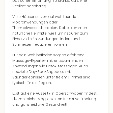
basischen Ernährung. So stärkst du deine
Südt
Vitalität nachhaltig.
Mar
Karl
Viele Häuser setzen auf wohltuende
alle
Mooranwendungen oder
Ang
Thermalwassertherapien. Dabei kommen
The
natürliche Heilmittel wie Huminsäuren zum
The
Einsatz, die Entzündungen lindern und
Deu
Schmerzen reduzieren können.
The
Öste
Für dein Wohlbefinden sorgen erfahrene
alle
Massage-Experten mit entspannenden
Ang
Anwendungen wie Detox-Massagen. Auch
Nac
spezielle Day-Spa-Angebote mit
Kate
Saunaerlebnissen unter freiem Himmel sind
Well
typisch für die Region.
Schl
Kass
Lust auf eine Auszeit? In Oberschwaben findest
Bad
du zahlreiche Möglichkeiten für aktive Erholung
Sins
und ganzheitliche Gesundheit!
Wel