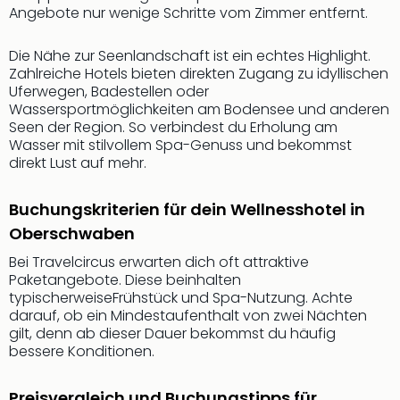
Angebote nur wenige Schritte vom Zimmer entfernt.
der
Vam
alle
Die Nähe zur Seenlandschaft ist ein echtes Highlight.
Ang
Zahlreiche Hotels bieten direkten Zugang zu idyllischen
Uferwegen, Badestellen oder
Sho
Wassersportmöglichkeiten am Bodensee und anderen
&
Seen der Region. So verbindest du Erholung am
Thea
Wasser mit stilvollem Spa-Genuss und bekommst
ABB
direkt Lust auf mehr.
Voy
in
Buchungskriterien für dein Wellnesshotel in
Lon
Harr
Oberschwaben
Pott
Bei Travelcircus erwarten dich oft attraktive
Thea
Paketangebote. Diese beinhalten
Lon
typischerweiseFrühstück und Spa-Nutzung. Achte
Frie
darauf, ob ein Mindestaufenthalt von zwei Nächten
Pala
gilt, denn ab dieser Dauer bekommst du häufig
Berli
bessere Konditionen.
Fest
Neu
Preisvergleich und Buchungstipps für