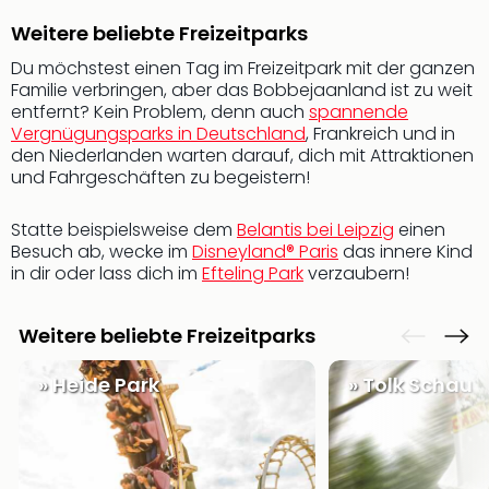
Hote
Bad
Weitere beliebte Freizeitparks
Arol
Du möchstest einen Tag im Freizeitpark mit der ganzen
Tau
Familie verbringen, aber das Bobbejaanland ist zu weit
Spa
entfernt? Kein Problem, denn auch
spannende
alle
Vergnügungsparks in Deutschland
, Frankreich und in
Ang
den Niederlanden warten darauf, dich mit Attraktionen
The
und Fahrgeschäften zu begeistern!
The
Erdi
Statte beispielsweise dem
Belantis bei Leipzig
einen
The
Besuch ab, wecke im
Disneyland® Paris
das innere Kind
Bad
in dir oder lass dich im
Efteling Park
verzaubern!
Wöri
Trop
Weitere beliebte Freizeitparks
Isla
The
» Heide Park
» Tolk Schau
Sins
Bad
Sch
Tau
The