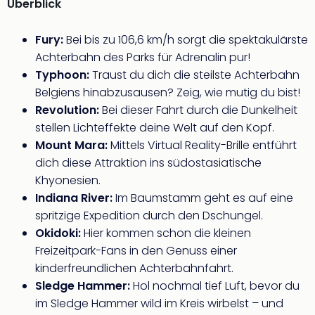
Überblick
Of
Thro
Stud
Fury:
Bei bis zu 106,6 km/h sorgt die spektakulärste
Tour
Achterbahn des Parks für Adrenalin pur!
Swar
Typhoon:
Traust du dich die steilste Achterbahn
Krist
Belgiens hinabzusausen? Zeig, wie mutig du bist!
Mini
Revolution:
Bei dieser Fahrt durch die Dunkelheit
Wun
stellen Lichteffekte deine Welt auf den Kopf.
Ham
War
Mount Mara:
Mittels Virtual Reality-Brille entführt
Bros.
dich diese Attraktion ins südostasiatische
Stud
Khyonesien.
Tour
Indiana River:
Im Baumstamm geht es auf eine
Lon
spritzige Expedition durch den Dschungel.
–
Okidoki:
Hier kommen schon die kleinen
The
Freizeitpark-Fans in den Genuss einer
Mak
of
kinderfreundlichen Achterbahnfahrt.
Harr
Sledge Hammer:
Hol nochmal tief Luft, bevor du
Pott
im Sledge Hammer wild im Kreis wirbelst – und
Tita