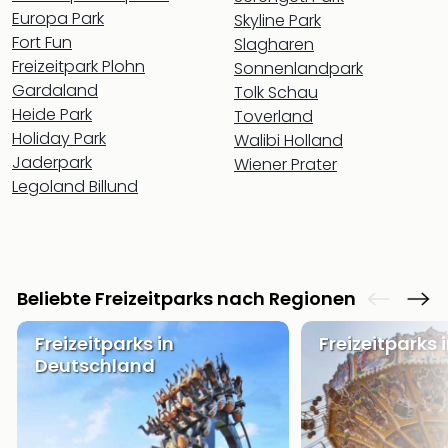
Allg
Europa Park
Skyline Park
alle
Fort Fun
Slagharen
Ang
Freizeitpark Plohn
Sonnenlandpark
Kurz
Gardaland
Tolk Schau
Eur
Heide Park
Toverland
Kurz
Holiday Park
Belg
Walibi Holland
Kurz
Jaderpark
Wiener Prater
Deu
Legoland Billund
Kurz
Gar
Kurz
Holl
Kurz
Beliebte Freizeitparks nach Regionen
Öste
Kurz
Freizeitparks in
Freizeitparks 
Pole
Deutschland
Kurz
Schw
Kurz