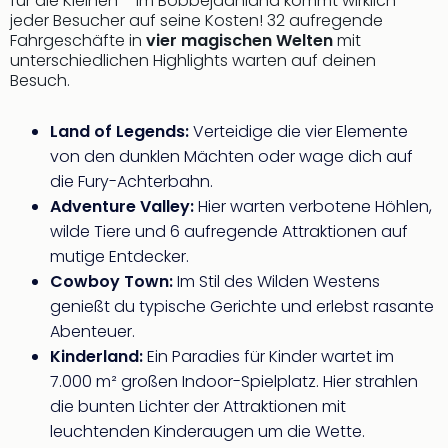
di
für die Kleinen – im Bobbejaanland kommt wirklich
jeder Besucher auf seine Kosten! 32 aufregende
Ver
Fahrgeschäfte in
vier magischen Welten
mit
alle
unterschiedlichen Highlights warten auf deinen
Ang
Besuch.
Nac
Dest
Land of Legends:
Verteidige die vier Elemente
Musi
Berli
von den dunklen Mächten oder wage dich auf
Ham
die Fury-Achterbahn.
NRW
Adventure Valley:
Hier warten verbotene Höhlen,
Stut
wilde Tiere und 6 aufregende Attraktionen auf
Köln
mutige Entdecker.
Wie
Cowboy Town:
Im Stil des Wilden Westens
alle
genießt du typische Gerichte und erlebst rasante
Ang
Kultu
Abenteuer.
&
Kinderland:
Ein Paradies für Kinder wartet im
Spor
7.000 m² großen Indoor-Spielplatz. Hier strahlen
Nac
die bunten Lichter der Attraktionen mit
Kate
leuchtenden Kinderaugen um die Wette.
Mus