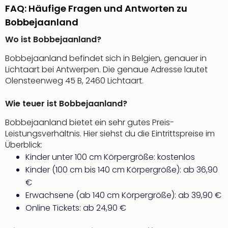
Insel
FAQ: Häufige Fragen und Antworten zu
M’er
Bobbejaanland
Lun
Black
Wo ist Bobbejaanland?
Festi
Nibiri
Bobbejaanland befindet sich in Belgien, genauer in
Festi
Lichtaart bei Antwerpen. Die genaue Adresse lautet
alle
Olensteenweg 45 B, 2460 Lichtaart.
Ang
Loca
Wie teuer ist Bobbejaanland?
Konz
Bobbejaanland bietet ein sehr gutes Preis-
in
Leistungsverhältnis. Hier siehst du die Eintrittspreise im
Köln
Überblick:
Konz
Kinder unter 100 cm Körpergröße: kostenlos
in
Kinder (100 cm bis 140 cm Körpergröße): ab 36,90
Düss
Well
€
Nac
Erwachsene (ab 140 cm Körpergröße): ab 39,90 €
Dest
Online Tickets: ab 24,90 €
Well
Deu