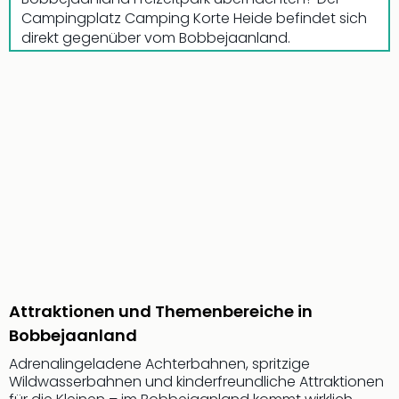
Fest
Campingplatz Camping Korte Heide befindet sich
Bad
direkt gegenüber vom Bobbejaanland.
Bad
Veg
Rou
Qua
Com
Club
Pret
Wo
alle
Ang
Fest
Dom
Fest
Stör
Attraktionen und Themenbereiche in
Fest
Bobbejaanland
Mus
Fuld
Adrenalingeladene Achterbahnen, spritzige
Are
Wildwasserbahnen und kinderfreundliche Attraktionen