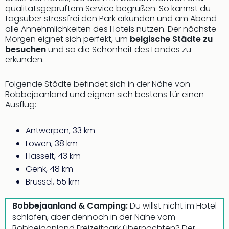
der
qualitätsgeprüftem Service begrüßen. So kannst du
tagsüber stressfrei den Park erkunden und am Abend
Vam
alle Annehmlichkeiten des Hotels nutzen. Der nächste
alle
Morgen eignet sich perfekt, um
belgische Städte zu
Ang
besuchen
und so die Schönheit des Landes zu
Sho
erkunden.
&
Thea
Folgende Städte befindet sich in der Nähe von
ABB
Bobbejaanland und eignen sich bestens für einen
Voy
Ausflug:
in
Lon
Antwerpen, 33 km
Harr
Pott
Löwen, 38 km
Thea
Hasselt, 43 km
Lon
Genk, 48 km
Frie
Brüssel, 55 km
Pala
Berli
Bobbejaanland & Camping:
Du willst nicht im Hotel
Fest
schlafen, aber dennoch in der Nähe vom
Neu
Bobbejaanland Freizeitpark übernachten? Der