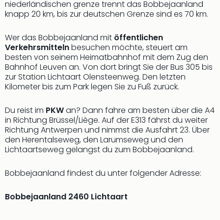
niederländischen grenze trennt das Bobbejaanland
Nac
knapp 20 km, bis zur deutschen Grenze sind es 70 km.
Kate
Konz
Wer das Bobbejaanland mit
öffentlichen
Karo
Verkehrsmitteln
besuchen möchte, steuert am
G
besten von seinem Heimatbahnhof mit dem Zug den
Pitbu
Bahnhof Leuven an. Von dort bringt Sie der Bus 305 bis
Back
zur Station Lichtaart Olensteenweg. Den letzten
Boy
Kilometer bis zum Park legen Sie zu Fuß zurück.
Disn
in
Du reist im
PKW
an? Dann fahre am besten über die A4
Con
in Richtung Brüssel/Liège. Auf der E313 fährst du weiter
Schl
Richtung Antwerpen und nimmst die Ausfahrt 23. Über
Sch
den Herentalseweg, den Larumseweg und den
Konz
Lichtaartseweg gelangst du zum Bobbejaanland.
alle
Ang
Bobbejaanland findest du unter folgender Adresse:
Fest
Ikar
Bobbejaanland
2460 Lichtaart
Festi
Glüc