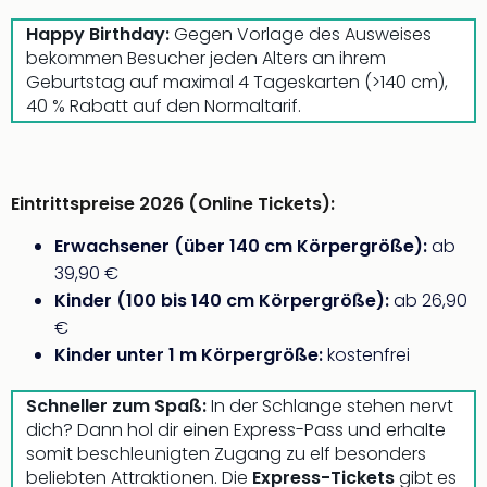
Aqu
Zool
Happy Birthday:
Gegen Vorlage des Ausweises
Gar
bekommen Besucher jeden Alters an ihrem
Berli
Geburtstag auf maximal 4 Tageskarten (>140 cm),
alle
40 % Rabatt auf den Normaltarif.
Ang
noc
meh
Frei
Eintrittspreise 2026 (Online Tickets):
Hau
Feri
Erwachsener (über 140 cm Körpergröße):
ab
Feri
39,90 €
Nac
Kinder (100 bis 140 cm Körpergröße):
ab 26,90
Dest
€
Frei
Kinder unter 1 m Körpergröße:
kostenfrei
Eur
Frei
Schneller zum Spaß:
In der Schlange stehen nervt
Deu
dich? Dann hol dir einen Express-Pass und erhalte
Freiz
somit beschleunigten Zugang zu elf besonders
Nied
beliebten Attraktionen. Die
Express-Tickets
gibt es
Freiz