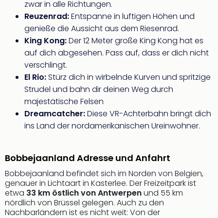
zwar in alle Richtungen.
–
Reuzenrad:
Entspanne in luftigen Höhen und
die
genieße die Aussicht aus dem Riesenrad.
Auss
King Kong:
Der 12 Meter große King Kong hat es
Form
1
auf dich abgesehen. Pass auf, dass er dich nicht
Die
verschlingt.
Auss
El Rio:
Stürz dich in wirbelnde Kurven und spritzige
alle
Strudel und bahn dir deinen Weg durch
Ang
majestätische Felsen
Spor
Dreamcatcher:
Diese VR-Achterbahn bringt dich
Skiu
ins Land der nordamerikanischen Ureinwohner.
in
Deu
Skiu
Bobbejaanland Adresse und Anfahrt
in
Öste
Bobbejaanland befindet sich im Norden von Belgien,
Form
genauer in Lichtaart in Kasterlee. Der Freizeitpark ist
1
etwa
33 km östlich von Antwerpen
und 55 km
Reis
nördlich von Brüssel gelegen. Auch zu den
Nachbarländern ist es nicht weit: Von der
Konz