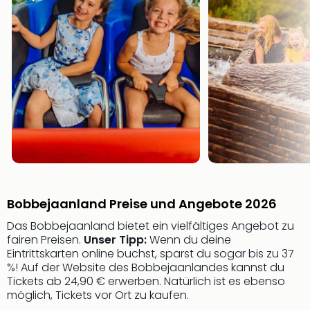
&
Safa
Erle
Zoo
Han
Sere
Park
Allw
Müns
Zoo
Leip
Safa
Beek
Bobbejaanland Preise und Angebote 2026
Ber
ZOO
Das Bobbejaanland bietet ein vielfältiges Angebot zu
Erle
fairen Preisen.
Unser Tipp:
Wenn du deine
Gels
Eintrittskarten online buchst, sparst du sogar bis zu 37
Welt
%! Auf der Website des Bobbejaanlandes kannst du
Tickets ab 24,90 € erwerben. Natürlich ist es ebenso
Wal
möglich, Tickets vor Ort zu kaufen.
Nau