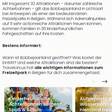
Mit insgesamt 32 Attraktionen – darunter zahlreiche
Futu
Achterbahnen – gilt das Bobbejaanland in Lichtaart
Bela
bei Antwerpen als einer der bedeutendsten
alle
Freizeitparks in Belgien. Während sich Adrenalinjunkies
Ang
auf 11 sehr actionreiche Attraktionen freuen können,
Wass
kommen Familien in 30 kinderfreundlichen
Trop
Fahrgeschäften auf ihre Kosten.
Isla
The
Bestens informiert:
Erdi
Rula
Wann ist Bobbejaanland geöffnet? Was kostet der
Bad
Eintritt? Und welche Attraktionen sind die besten?
Sch
Travelcircus hat
alle wichtigen Informationen zum
aqu
Freizeitpark
in Belgien für dich zusammengefasst.
The
&
Bad
© Bobbejaanland
© Bobbejaanland
Sins
Kinderfreundliche
Aufgepasst: I
alle
Achterbahnen sorgen für
Wasserbahn b
Ang
Spaß & Action
niemand troc
Zoo