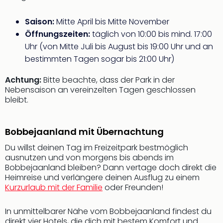
Musi
Der
Saison:
Mitte April bis Mitte November
Teuf
träg
Öffnungszeiten:
täglich von 10:00 bis mind. 17:00
Pra
Uhr (von Mitte Juli bis August bis 19:00 Uhr und an
Die
bestimmten Tagen sogar bis 21:00 Uhr)
Sch
und
Achtung:
Bitte beachte, dass der Park in der
das
Nebensaison an vereinzelten Tagen geschlossen
Biest
bleibt.
Wie
Mari
Bobbejaanland mit Übernachtung
Ther
Sta
Du willst deinen Tag im Freizeitpark bestmöglich
Ente
ausnutzen und von morgens bis abends im
Das
Bobbejaanland bleiben? Dann vertage doch direkt die
Pha
Heimreise und verlängere deinen Ausflug zu einem
der
Kurzurlaub mit der Familie
oder Freunden!
Ope
Köln
In unmittelbarer Nähe vom Bobbejaanland findest du
Tan
direkt vier Hotels, die dich mit bestem Komfort und