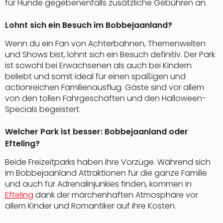
für Hunde gegebenenfalls zusätzliche Gebühren an.
Südt
Mar
Lohnt sich ein Besuch im Bobbejaanland?
Karl
alle
Wenn du ein Fan von Achterbahnen, Themenwelten
Ang
und Shows bist, lohnt sich ein Besuch definitiv. Der Park
The
ist sowohl bei Erwachsenen als auch bei Kindern
The
beliebt und somit ideal für einen spaßigen und
Deu
actionreichen Familienausflug. Gäste sind vor allem
The
von den tollen Fahrgeschäften und den Halloween-
Öste
Specials begeistert.
alle
Ang
Welcher Park ist besser: Bobbejaanland oder
Nac
Efteling?
Kate
Well
Beide Freizeitparks haben ihre Vorzüge. Während sich
Schl
im Bobbejaanland Attraktionen für die ganze Familie
Kass
und auch für Adrenalinjunkies finden, kommen in
Bad
Efteling
dank der märchenhaften Atmosphäre vor
Sins
allem Kinder und Romantiker auf ihre Kosten.
Wel