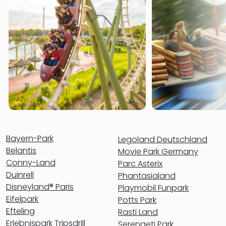
alle
Ang
Kurz
Nac
Dest
Kurz
Deu
Kurz
Ost
Kurz
Nor
Kurz
Bayern-Park
Legoland Deutschland
Baye
Belantis
Movie Park Germany
Kurz
Conny-Land
Harz
Parc Asterix
Kurz
Duinrell
Phantasialand
Sch
Disneyland® Paris
Playmobil Funpark
Kurz
Eifelpark
Potts Park
Bod
Efteling
Rasti Land
Kurz
Erlebnispark Tripsdrill
Serengeti Park