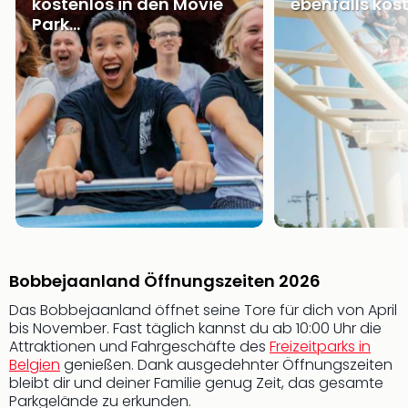
kostenlos in den Movie
ebenfalls kost
Nac
Park...
Kate
Musi
Starl
Expr
Moul
Rou
Das
Musi
Köni
der
Löw
Die
Eisk
Bobbejaanland Öffnungszeiten 2026
Tarz
MJ
Das Bobbejaanland öffnet seine Tore für dich von April
bis November. Fast täglich kannst du ab 10:00 Uhr die
–
Attraktionen und Fahrgeschäfte des
Freizeitparks in
Das
Belgien
genießen. Dank ausgedehnter Öffnungszeiten
Mich
bleibt dir und deiner Familie genug Zeit, das gesamte
Jac
Parkgelände zu erkunden.