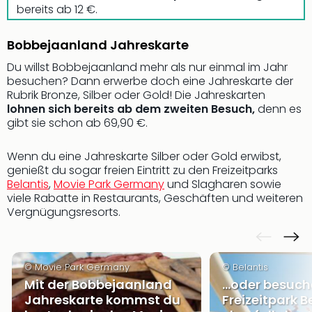
bereits ab 12 €.
Öste
Freiz
Fran
Bobbejaanland Jahreskarte
alle
Du willst Bobbejaanland mehr als nur einmal im Jahr
Ang
besuchen? Dann erwerbe doch eine Jahreskarte der
Frei
Rubrik Bronze, Silber oder Gold! Die Jahreskarten
Deu
lohnen sich bereits ab dem zweiten Besuch,
denn es
Freiz
gibt sie schon ab 69,90 €.
Baye
Freiz
Wenn du eine Jahreskarte Silber oder Gold erwibst,
Hes
genießt du sogar freien Eintritt zu den Freizeitparks
Freiz
Belantis
,
Movie Park Germany
und Slagharen sowie
Nied
viele Rabatte in Restaurants, Geschäften und weiteren
Freiz
Vergnügungsresorts.
NRW
alle
Ang
© Movie Park Germany
© Belantis
Musi
Mit der Bobbejaanland
...oder besuc
&
Jahreskarte kommst du
Freizeitpark B
Sho