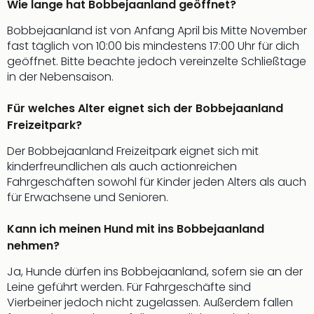
Wie lange hat Bobbejaanland geöffnet?
Allg
Baye
Bobbejaanland ist von Anfang April bis Mitte November
Wal
fast täglich von 10:00 bis mindestens 17:00 Uhr für dich
Baye
geöffnet. Bitte beachte jedoch vereinzelte Schließtage
Bod
in der Nebensaison.
Harz
Nor
Für welches Alter eignet sich der Bobbejaanland
NRW
Freizeitpark?
Ost
Der Bobbejaanland Freizeitpark eignet sich mit
Sch
kinderfreundlichen als auch actionreichen
alle
Fahrgeschäften sowohl für Kinder jeden Alters als auch
Ang
für Erwachsene und Senioren.
Well
Eur
Deu
Kann ich meinen Hund mit ins Bobbejaanland
Itali
nehmen?
Nied
Ja, Hunde dürfen ins Bobbejaanland, sofern sie an der
Öste
Leine geführt werden. Für Fahrgeschäfte sind
Pole
Vierbeiner jedoch nicht zugelassen. Außerdem fallen
Schw