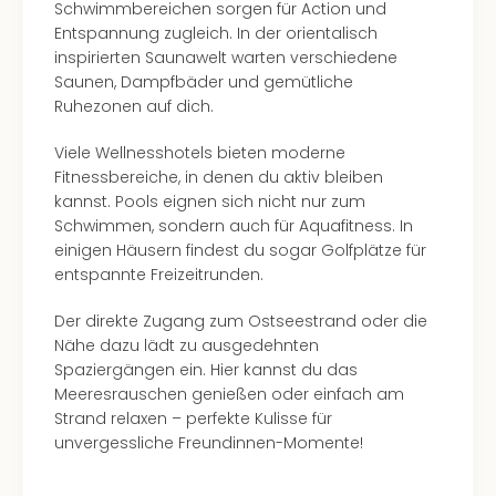
Hote
Schwimmbereichen sorgen für Action und
Bad
Entspannung zugleich. In der orientalisch
Arol
inspirierten Saunawelt warten verschiedene
Tau
Saunen, Dampfbäder und gemütliche
Spa
Ruhezonen auf dich.
alle
Ang
Viele Wellnesshotels bieten moderne
The
Fitnessbereiche, in denen du aktiv bleiben
The
kannst. Pools eignen sich nicht nur zum
Erdi
Schwimmen, sondern auch für Aquafitness. In
The
einigen Häusern findest du sogar Golfplätze für
Bad
entspannte Freizeitrunden.
Wöri
Trop
Der direkte Zugang zum Ostseestrand oder die
Isla
Nähe dazu lädt zu ausgedehnten
The
Spaziergängen ein. Hier kannst du das
Sins
Meeresrauschen genießen oder einfach am
Bad
Strand relaxen – perfekte Kulisse für
Sch
unvergessliche Freundinnen-Momente!
Tau
The