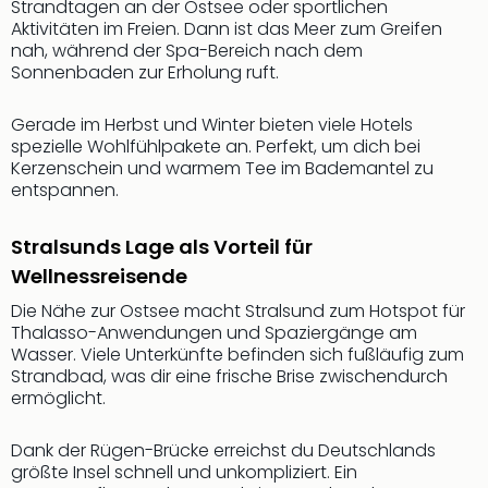
Musi
Strandtagen an der Ostsee oder sportlichen
Der
Aktivitäten im Freien. Dann ist das Meer zum Greifen
Teuf
nah, während der Spa-Bereich nach dem
Sonnenbaden zur Erholung ruft.
träg
Pra
Die
Gerade im Herbst und Winter bieten viele Hotels
Sch
spezielle Wohlfühlpakete an. Perfekt, um dich bei
Kerzenschein und warmem Tee im Bademantel zu
und
entspannen.
das
Biest
Wie
Stralsunds Lage als Vorteil für
Mari
Wellnessreisende
Ther
Die Nähe zur Ostsee macht Stralsund zum Hotspot für
Sta
Thalasso-Anwendungen und Spaziergänge am
Ente
Wasser. Viele Unterkünfte befinden sich fußläufig zum
Das
Strandbad, was dir eine frische Brise zwischendurch
Pha
ermöglicht.
der
Ope
Dank der Rügen-Brücke erreichst du Deutschlands
Köln
größte Insel schnell und unkompliziert. Ein
Tan