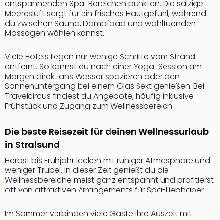
entspannenden Spa-Bereichen punkten. Die salzige
Nac
Meeresluft sorgt für ein frisches Hautgefühl, während
Kate
du zwischen Sauna, Dampfbad und wohltuenden
Musi
Massagen wählen kannst.
Starl
Expr
Viele Hotels liegen nur wenige Schritte vom Strand
Moul
entfernt. So kannst du nach einer Yoga-Session am
Rou
Morgen direkt ans Wasser spazieren oder den
Das
Sonnenuntergang bei einem Glas Sekt genießen. Bei
Musi
Travelcircus findest du Angebote, häufig inklusive
Köni
Frühstück und Zugang zum Wellnessbereich.
der
Löw
Die beste Reisezeit für deinen Wellnessurlaub
Die
in Stralsund
Eisk
Tarz
Herbst bis Frühjahr locken mit ruhiger Atmosphäre und
MJ
weniger Trubel. In dieser Zeit genießt du die
–
Wellnessbereiche meist ganz entspannt und profitierst
Das
oft von attraktiven Arrangements für Spa-Liebhaber.
Mich
Jac
Im Sommer verbinden viele Gäste ihre Auszeit mit