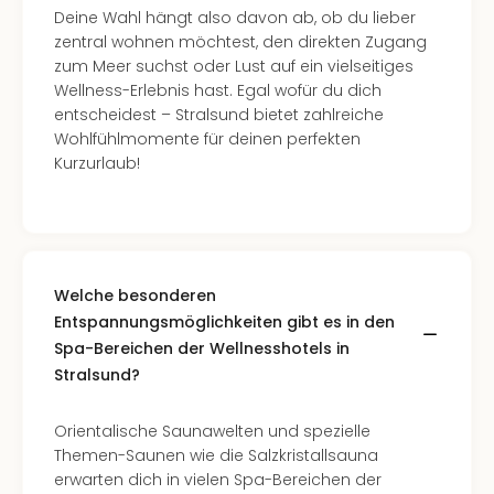
Deine Wahl hängt also davon ab, ob du lieber
–
zentral wohnen möchtest, den direkten Zugang
die
zum Meer suchst oder Lust auf ein vielseitiges
Auss
Wellness-Erlebnis hast. Egal wofür du dich
Form
entscheidest – Stralsund bietet zahlreiche
1
Wohlfühlmomente für deinen perfekten
Die
Kurzurlaub!
Auss
alle
Ang
Spor
Skiu
in
Welche besonderen
Deu
Entspannungsmöglichkeiten gibt es in den
Skiu
Spa-Bereichen der Wellnesshotels in
in
Stralsund?
Öste
Form
Orientalische Saunawelten und spezielle
1
Themen-Saunen wie die Salzkristallsauna
Reis
erwarten dich in vielen Spa-Bereichen der
Konz