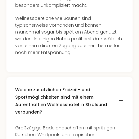
Südt
besonders unkompliziert macht.
Mar
Karl
Wellnessbereiche wie Saunen sind
alle
typischerweise vorhanden und können
Ang
manchmal sogar bis spät am Abend genutzt
The
werden. In einigen Hotels profitierst du zusätzlich
The
von einem direkten Zugang zu einer Therme für
Deu
noch mehr Entspannung.
The
Öste
alle
Ang
Nac
Welche zusätzlichen Freizeit- und
Kate
Sportmöglichkeiten sind mit einem
Well
Aufenthalt im Wellnesshotel in Stralsund
Schl
Kass
verbunden?
Bad
Sins
Großzügige Badelandschaften mit spritzigen
Wel
Rutschen, Whirlpools und tropischen