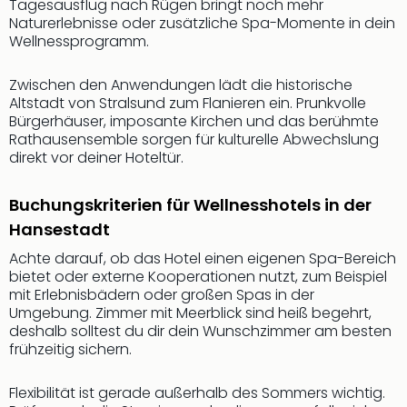
Tagesausflug nach Rügen bringt noch mehr
der
Naturerlebnisse oder zusätzliche Spa-Momente in dein
Vam
Wellnessprogramm.
alle
Ang
Zwischen den Anwendungen lädt die historische
Sho
Altstadt von Stralsund zum Flanieren ein. Prunkvolle
&
Bürgerhäuser, imposante Kirchen und das berühmte
Thea
Rathausensemble sorgen für kulturelle Abwechslung
ABB
direkt vor deiner Hoteltür.
Voy
in
Buchungskriterien für Wellnesshotels in der
Lon
Hansestadt
Harr
Pott
Achte darauf, ob das Hotel einen eigenen Spa-Bereich
Thea
bietet oder externe Kooperationen nutzt, zum Beispiel
Lon
mit Erlebnisbädern oder großen Spas in der
Umgebung. Zimmer mit Meerblick sind heiß begehrt,
Frie
deshalb solltest du dir dein Wunschzimmer am besten
Pala
frühzeitig sichern.
Berli
Fest
Flexibilität ist gerade außerhalb des Sommers wichtig.
Neu