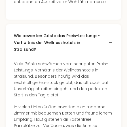
entspannten Auszeit voller Wohlfühlmomente!
Allg
Baye
Wal
Baye
Bod
Wie bewerten Gäste das Preis-Leistungs-
Harz
Nor
Verhältnis der Wellnesshotels in
NRW
Stralsund?
Ost
Sch
Viele Gäste schwärmen vom sehr guten Preis-
alle
Leistungs-Verhältnis der Wellnesshotels in
Ang
Stralsund. Besonders häufig wird das
Well
reichhaltige Frühstück gelobt, das oft auch auf
Eur
Unverträglichkeiten eingeht und den perfekten
Deu
Start in den Tag bietet.
Itali
Nied
In vielen Unterkünften erwarten dich moderne
Öste
Zimmer mit bequemen Betten und freundlichem
Pole
Empfang. Häufig stehen dir kostenfreie
Schw
Parkplätze zur Verfügung, was die Anreise