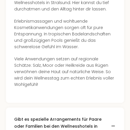
Wellnesshotels in Stralsund. Hier kannst du tief
Nac
durchatmen und den Alltag hinter dir lassen.
Kate
Konz
Erlebnismassagen und wohltuende
Karo
Kosmetikanwendungen sorgen oft für pure
G
Entspannung. In tropischen Badelandschaften
Pitbu
und großzügigen Pools genießt du das
Back
schwerelose Gefühl im Wasser.
Boy
Disn
Viele Anwendungen setzen auf regionale
in
Schätze: Salz, Moor oder Heilkreide aus Rügen
Con
verwöhnen deine Haut auf natürliche Weise. So
Schl
wird dein Wellnesstag zum echten Erlebnis voller
Sch
Wohlgefühl!
Konz
alle
Ang
Fest
Ikar
Festi
Gibt es spezielle Arrangements für Paare
Glüc
oder Familien bei den Wellnesshotels in