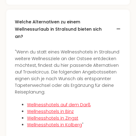
alle
Ang
Kurz
Welche Alternativen zu einem
Nac
Wellnessurlaub in Stralsund bieten sich
Dest
an?
Kurz
Deu
Kurz
"Wenn du statt eines Wellnesshotels in Stralsund
Ost
weitere Wellnessziele an der Ostsee entdecken
Kurz
möchtest, findest du hier passende Alternativen
Nor
auf Travelcircus. Die folgenden Angebotsseiten
Kurz
eignen sich je nach Wunsch als entspannter
Baye
Tapetenwechsel oder als Ergänzung für deine
Kurz
Reiseplanung:
Harz
Kurz
Wellnesshotels auf dem Darß
Sch
Wellnesshotels in Binz
Kurz
Wellnesshotels in Zingst
Bod
Wellnesshotels in Kolberg
"
Kurz