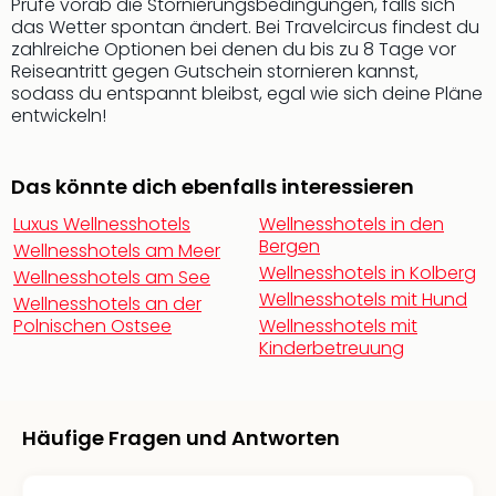
Prüfe vorab die Stornierungsbedingungen, falls sich
Fest
das Wetter spontan ändert. Bei Travelcircus findest du
Bad
zahlreiche Optionen bei denen du bis zu 8 Tage vor
Bad
Reiseantritt gegen Gutschein stornieren kannst,
Veg
sodass du entspannt bleibst, egal wie sich deine Pläne
Rou
entwickeln!
Qua
Com
Club
Das könnte dich ebenfalls interessieren
Pret
Luxus Wellnesshotels
Wellnesshotels in den
Wo
Bergen
Wellnesshotels am Meer
alle
Wellnesshotels in Kolberg
Ang
Wellnesshotels am See
Wellnesshotels mit Hund
Fest
Wellnesshotels an der
Dom
Polnischen Ostsee
Wellnesshotels mit
Kinderbetreuung
Fest
Stör
Fest
Mus
Häufige Fragen und Antworten
Fuld
Are