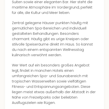
Of
Suiten sowie einer eleganten Bar. Hier steht die
Thro
maritime Atmosphäre im Vordergrund, perfekt
Stud
für alle, die Kultur und Meer lieben.
Tour
Swar
Zentral gelegene Häuser punkten häufig mit
Krist
gemütlichen Spa-Bereichen und individuell
Mini
gestalteten Behandlungen. Besonders
Wun
charmant: Häufig gibt es urige Kneipen oder
Ham
stilvolle Speiseräume direkt im Haus. So kannst
War
du nach einem entspannten Wellnesstag
Bros.
kulinarisch verwöhnt werden.
Stud
Wer Wert auf ein besonders großes Angebot
Tour
legt, findet in manchen Hotels einen
Lon
umfangreichen Spa- und Saunabereich mit
–
tropischen Wasserwelten sowie vielfältigen
The
Fitness- und Entspannungsangeboten. Diese
Mak
liegen meist etwas außerhalb der Altstadt in der
of
Nähe von Freizeitparks oder beliebten
Harr
Ausflugszielen wie Rügen.
Pott
Tita