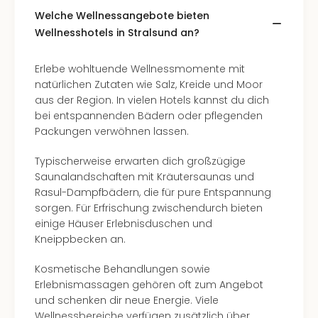
di
Ver
Welche Wellnessangebote bieten
alle
Wellnesshotels in Stralsund an?
Ang
Nac
Erlebe wohltuende Wellnessmomente mit
Dest
natürlichen Zutaten wie Salz, Kreide und Moor
Musi
aus der Region. In vielen Hotels kannst du dich
Berli
bei entspannenden Bädern oder pflegenden
Ham
Packungen verwöhnen lassen.
NRW
Stut
Typischerweise erwarten dich großzügige
Köln
Saunalandschaften mit Kräutersaunas und
Wie
Rasul-Dampfbädern, die für pure Entspannung
alle
sorgen. Für Erfrischung zwischendurch bieten
Ang
einige Häuser Erlebnisduschen und
Kultu
Kneippbecken an.
&
Spor
Kosmetische Behandlungen sowie
Nac
Erlebnismassagen gehören oft zum Angebot
Kate
und schenken dir neue Energie. Viele
Mus
Wellnessbereiche verfügen zusätzlich über