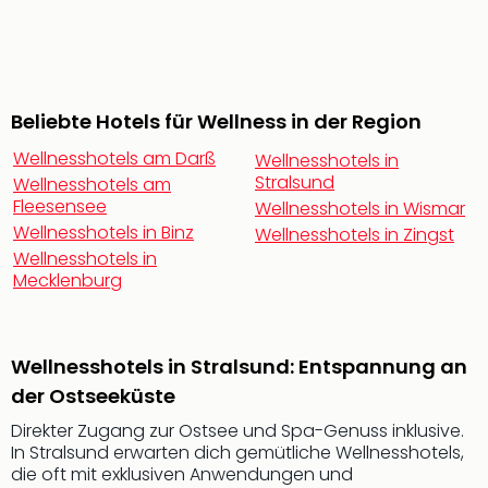
Öste
Freiz
Fran
alle
Ang
Beliebte Hotels für Wellness in der Region
Frei
Wellnesshotels am Darß
Wellnesshotels in
Deu
Stralsund
Wellnesshotels am
Freiz
Fleesensee
Wellnesshotels in Wismar
Baye
Wellnesshotels in Binz
Wellnesshotels in Zingst
Freiz
Wellnesshotels in
Hes
Mecklenburg
Freiz
Nied
Freiz
NRW
Wellnesshotels in Stralsund: Entspannung an
alle
der Ostseeküste
Ang
Musi
Direkter Zugang zur Ostsee und Spa-Genuss inklusive.
&
In Stralsund erwarten dich gemütliche Wellnesshotels,
die oft mit exklusiven Anwendungen und
Sho