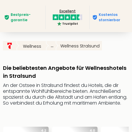
Futu
Excellent
Bela
Bestpreis­
Kostenlos
alle
garantie
stornierbar
Trustpilot
Ang
Wass
Trop
Isla
...
Wellness Stralsund
Wellness
The
Erdi
Rula
Die beliebtesten Angebote für Wellnesshotels
Bad
in Stralsund
Sch
aqu
An der Ostsee in Stralsund findest du Hotels, die dir
The
entspannte Wohlfühlbereiche bieten. Anschließend
&
spazierst du durch die Altstadt und am Hafen entlang.
So verbindest du Erholung mit maritimem Ambiente.
Bad
Sins
alle
Ang
Zoo
4.2
4.0