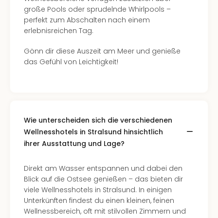
Tec
große Pools oder sprudelnde Whirlpools –
Sins
perfekt zum Abschalten nach einem
Mer
erlebnisreichen Tag.
Ben
Mus
Gönn dir diese Auszeit am Meer und genieße
Stut
das Gefühl von Leichtigkeit!
Pors
Mus
Auto
Wolf
BM
Wie unterscheiden sich die verschiedenen
Mus
Wellnesshotels in Stralsund hinsichtlich
in
ihrer Ausstattung und Lage?
Mün
Barb
Mus
Direkt am Wasser entspannen und dabei den
alle
Blick auf die Ostsee genießen – das bieten dir
Ang
viele Wellnesshotels in Stralsund. In einigen
Auss
Unterkünften findest du einen kleinen, feinen
Ga
Wellnessbereich, oft mit stilvollen Zimmern und