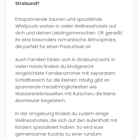
Insel
Stralsund?
M’er
Lun
Entspannende Saunen und sprudelnde
Black
Whirlpools warten in vielen Wellnesshotels auf
Festi
dich und deinen Lieblingsmenschen. Oft genießt
Nibiri
ihr eine besonders romantische Atmosphäre,
Festi
die perfekt für einen Paarurlaub ist.
alle
Ang
Auch Familien fühlen sich in Stralsund wohl: In
Loca
vielen Hotels findest du kindgerecht
Konz
eingerichtete Familienzimmer mit separatem
in
Schlafbereich für die Kleinen. Häufig gibt es
Köln
spannende Freizeitmöglichkeiten wie
Konz
Wassererlebniswelten mit Rutschen, die kleine
in
Abenteurer begeistern.
Düss
Well
In der Umgebung findest du zudem einige
Nac
Wellnesshotels, die sich auf den Aufenthalt mit
Dest
Kindern spezialisiert haben. So wird euer
Well
gemeinsamer Kurztrip zu einer rundum
Deu